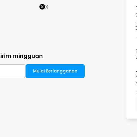
X
kirim mingguan
Mulai Berlangganan