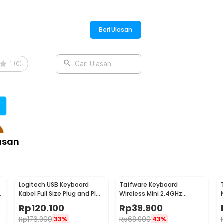
Beri Ulasan
1
(
0
)
Cari Ulasan
asan
Logitech USB Keyboard
Taffware Keyboard
Kabel Full Size Plug and Play
Wireless Mini 2.4GHz
- K120
1020mAh with Touchpad Air
Rp
120.100
Rp
39.900
Mouse - i8
-
Rp
176.900
Rp
68.900
33%
43%