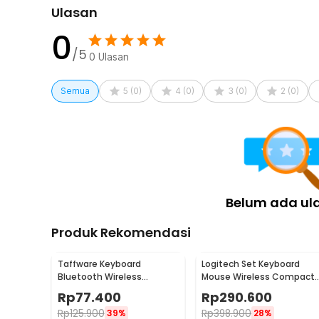
Ulasan
0
/5
0
Ulasan
Semua
5
(
0
)
4
(
0
)
3
(
0
)
2
(
0
)
Belum ada ul
Produk Rekomendasi
Taffware Keyboard
Logitech Set Keyboard
Bluetooth Wireless
Mouse Wireless Compact
Portable iOS Android
Size Splash Proof 2.4GHz -
Rp
77.400
Rp
290.600
Windows PC - BK3001
MK220
Rp
125.900
Rp
398.900
39%
28%