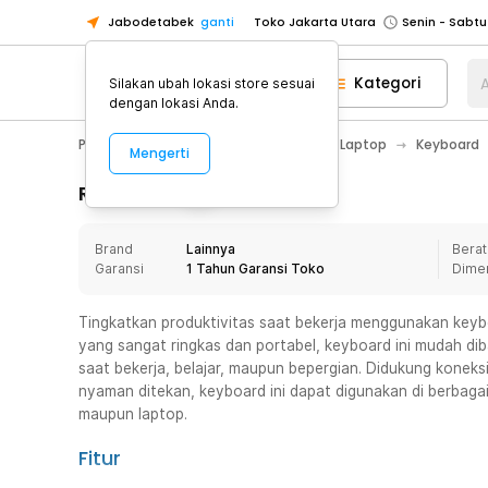
Jabodetabek
ganti
Toko Jakarta Utara
Toko Tangerang
Kategori
A
Silakan ubah lokasi store sesuai
Toko Cikupa
dengan lokasi Anda.
Pick n Go Jakarta Barat
Senin - J
PC & Laptop
Aksesoris Komputer & Laptop
Keyboard
Mengerti
Pick n Go Bekasi
Senin - Jumat (08
Pick n Go Depok
Senin - Jumat (08
Rincian Produk
Toko Jakarta Pusat
Senin - Sabtu
Brand
Lainnya
Berat
Toko Jakarta Barat
Senin - Sabtu
Garansi
1 Tahun Garansi Toko
Dime
Toko Jakarta Utara
Toko Tangerang
Tingkatkan produktivitas saat bekerja menggunakan keybo
yang sangat ringkas dan portabel, keyboard ini mudah d
Toko Cikupa
saat bekerja, belajar, maupun bepergian. Didukung koneks
Pick n Go Jakarta Barat
Senin - J
nyaman ditekan, keyboard ini dapat digunakan di berbagai
maupun laptop.
Pick n Go Bekasi
Senin - Jumat (08
Pick n Go Depok
Senin - Jumat (08
Fitur