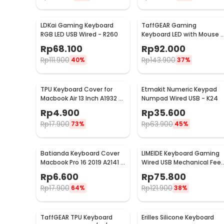
LDKai Gaming Keyboard
TaffGEAR Gaming
RGB LED USB Wired - R260
Keyboard LED with Mouse -
832
Rp
68.100
Rp
92.000
Rp
111.900
Rp
143.900
40%
37%
TPU Keyboard Cover for
Etmakit Numeric Keypad
Macbook Air 13 Inch A1932 -
Numpad Wired USB - K24
4WC3P
Rp
4.900
Rp
35.600
Rp
17.900
Rp
63.900
73%
45%
Batianda Keyboard Cover
LIMEIDE Keyboard Gaming
Macbook Pro 16 2019 A2141 &
Wired USB Mechanical Feel
13 2020 A2289 - LK19
RGB 104 Key - GTX300
Rp
6.600
Rp
75.800
Rp
17.900
Rp
121.900
64%
38%
TaffGEAR TPU Keyboard
Erilles Silicone Keyboard