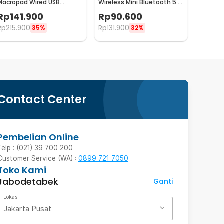
Macropad Wired USB
Wireless Mini Bluetooth 5.0
Mechanical Gaming
Touchpad Rechargeable -
Rp
141.900
Rp
90.600
Shortcut - VD6R
WD21
Rp
215.900
Rp
131.900
35%
32%
Contact Center
Pembelian Online
Telp : (021) 39 700 200
Customer Service (WA) :
0899 721 7050
Toko Kami
Jabodetabek
Ganti
Lokasi
Jakarta Pusat