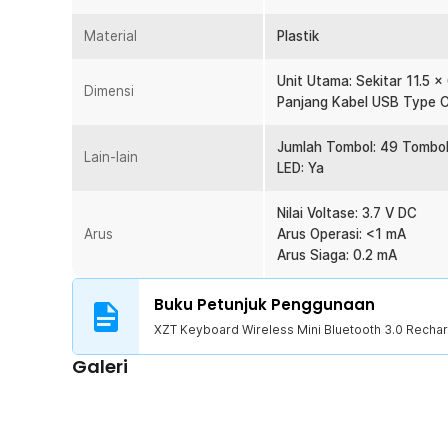
hiburan.
Material
Plastik
Kelengkapan Produk
Rincian yang Anda dapatkan untuk pembelian produk ini
Unit Utama: Sekitar 11.5 x
Dimensi
1 x XZT Keyboard Wireless Mini Bluetooth 3.0 Recha
Panjang Kabel USB Type C
1 x Kabel USB Type C
1 x Panduan Penggunaan
Jumlah Tombol: 49 Tombo
Lain-lain
LED: Ya
Nilai Voltase: 3.7 V DC
Arus
Arus Operasi: <1 mA
Arus Siaga: 0.2 mA
Buku Petunjuk Penggunaan
XZT Keyboard Wireless Mini Bluetooth 3.0 Rechar
Galeri