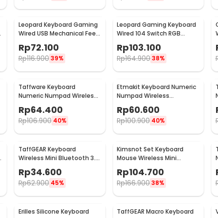
Leopard Keyboard Gaming
Leopard Gaming Keyboard
Wired USB Mechanical Feel
Wired 104 Switch RGB
RGB LED 104 Keys - G20
Backlight - G700
Rp
72.100
Rp
103.100
Rp
116.900
Rp
164.900
39%
38%
Taffware Keyboard
Etmakit Keyboard Numeric
Numeric Numpad Wireless
Numpad Wireless
Bluetooth Soft Switch
Mechanical 2.4GHz - 525
Rp
64.400
Rp
60.600
Keypad - E094BT
Rp
106.900
Rp
100.900
40%
40%
TaffGEAR Keyboard
Kimsnot Set Keyboard
Wireless Mini Bluetooth 3.0
Mouse Wireless Mini
Rechargeable - JP100
Portable 2.4GHz Ergonomic
Rp
34.600
Rp
104.700
- KM-911
Rp
62.900
Rp
166.900
45%
38%
Erilles Silicone Keyboard
TaffGEAR Macro Keyboard