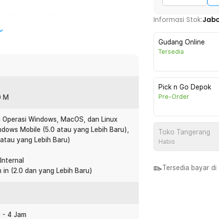
stabil sehingga Anda dapat mengetik
Informasi Stok:
Jab
 perangkat dan keyboard siap digunakan
kerja terlihat lebih rapi dan memberikan
Gudang Online
Tersedia
responsif sehingga nyaman digunakan
asa ringan sehingga membantu
Pick n Go Depok
as mengetik menjadi lebih nyaman baik
Pre-Order
0 M
 Operasi Windows, MacOS, dan Linux
dows Mobile (5.0 atau yang Lebih Baru),
unakan dalam waktu lama. Ketika daya
Toko Tangerang
 atau yang Lebih Baru)
el yang tersedia sehingga tidak perlu
Habis
cepat sehingga keyboard dapat segera
Internal
Tersedia bayar d
 in (2.0 dan yang Lebih Baru)
eperti laptop, komputer, tablet, hingga
 Windows, macOS, Linux, Android, hingga
an untuk berbagai kebutuhan kerja maupun
3 - 4 Jam