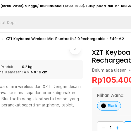
lat Kopi
umat (07:00 - 20:00), Sabtu - Minggu (08:00 - 20:00), Tutup pada Idul Fitri
Sele
XZT Keyboard Wireless Mini Bluetooth 3.0 Rechargeable - Z49-V.2
:00 - 20:00), Sabtu - Minggu/ Libur Nasional (08:00 - 17:00)
Selengkapnya
:00 - 20:00), Sabtu - Minggu/ Libur Nasional (08:00 - 17:00)
XZT Keyboar
Selengkapnya
Rechargeab
 (09:00-20:00), Minggu/Libur Nasional (12:00-20:00), Tutup pada Idul Fitri
Sele
 Produk
0.2 kg
 (09:00-20:00), Minggu/Libur Nasional (12:00-20:00), Tutup pada Idul Fitri
Sele
Belum ada ulasan
•
nsi Kemasan
14
x
4
x
19
cm
Rp
105.40
ard mini wireless dari XZT. Dengan desain
ibawa ke mana saja dan cocok digunakan
Pilihan Warna:
i Bluetooth yang stabil serta tombol yang
umat (07:00 - 20:00), Sabtu - Minggu (08:00 - 20:00), Tutup pada Idul Fitri
Sele
 perangkat seperti smartphone, tablet,
Black
:00 - 20:00), Sabtu - Minggu/ Libur Nasional (08:00 - 17:00)
Selengkapnya
:00 - 20:00), Sabtu - Minggu/ Libur Nasional (08:00 - 17:00)
Selengkapnya