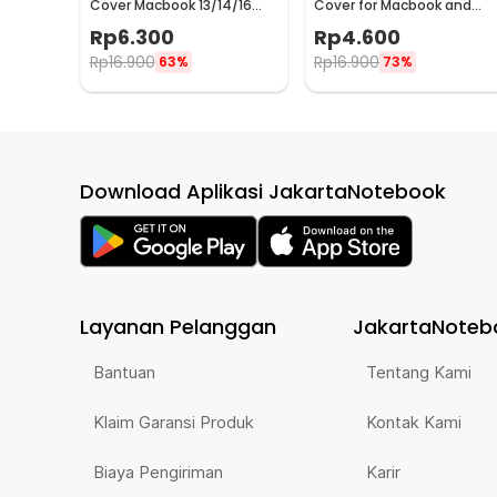
Cover Macbook 13/14/16
Cover for Macbook and
Inch A2442 A2485 A2681 -
Windows Laptop 13-14 Inch
Rp
6.300
Rp
4.600
LK20
- H5
Rp
16.900
Rp
16.900
63%
73%
Download Aplikasi JakartaNotebook
Layanan Pelanggan
JakartaNoteb
Bantuan
Tentang Kami
Klaim Garansi Produk
Kontak Kami
Biaya Pengiriman
Karir