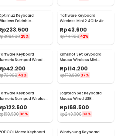
Optimuz Keyboard
Taffware Keyboard
Wireless Foldable
Wireless Mini 2.4GHz Air
Bluetooth 3.0 Touchpad -
Mouse RGB Touchpad - I8
Rp
233.500
Rp
43.600
B033
Rp
309.900
Rp
74.900
25%
42%
Taffware Keyboard
Kimsnot Set Keyboard
Numeric Numpad Wired
Mouse Wireless Mini
USB - 525
Portable 2.4GHz Ergonomic
Rp
42.200
Rp
114.200
- JP106
Rp
73.900
Rp
179.900
43%
37%
Taffware Keyboard
Logitech Set Keyboard
Numeric Numpad Wireless
Mouse Wired USB
2.4GHz - R57
Ergonomic - MK120
Rp
122.600
Rp
168.500
Rp
190.900
Rp
249.900
36%
33%
VODOOL Macro Keyboard
Windyoung Keyboard