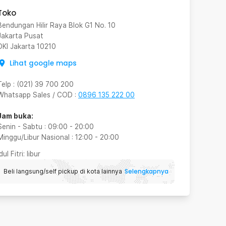
Toko
Bendungan Hilir Raya Blok G1 No. 10
Jakarta Pusat
DKI Jakarta
10210
Lihat google maps
Telp
:
(021) 39 700 200
Whatsapp Sales / COD
:
0896 135 222 00
Jam buka:
Senin - Sabtu
:
09:00
-
20:00
Minggu/Libur Nasional
:
12:00
-
20:00
Idul Fitri
: libur
Selengkapnya
Beli langsung/self pickup di kota lainnya