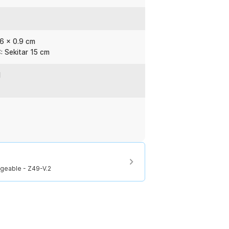
:
 6 x 0.9 cm
rgeable - Z49-V.2
: Sekitar 15 cm
l
geable - Z49-V.2