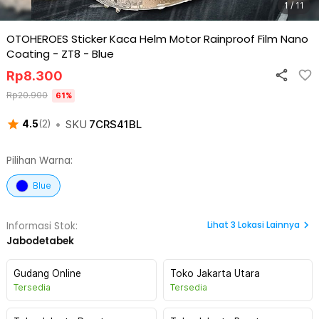
1 / 11
OTOHEROES Sticker Kaca Helm Motor Rainproof Film Nano
Coating - ZT8
-
Blue
Rp
8.300
Rp
20.900
61
%
•
SKU
7CRS41BL
4.5
(
2
)
Pilihan Warna:
Blue
Lihat
3
Lokasi Lainnya
Informasi Stok:
Jabodetabek
Gudang Online
Toko Jakarta Utara
Tersedia
Tersedia