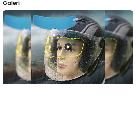
Galeri
Stiker film yang dilapisi dengan lapisan nano membuatnya tahan
terhadap air sehingga saat kondisi hujan, air tidak akan menempel
pada kaca yang dapat mengganggu pandangan Anda. Berkendara
saat hujan menjadi lebih aman jika menggunakan film ini.
Cocok untuk Berbagai Helm
Film anti air yang satu ini cocok digunakan untuk semua jenis helm
dari berbagai merk. Tempel sticker di kaca bagian mata Anda.
Pastikan sticker menempel dengan sempurna pada helm.
Mengurangi Air Menempel di Kaca
Dengan adanya fitur rainproof, membuat tetesan air tak mudah
menempel di kaca helm motor Anda. Air yang menempel di kaca
dapat menghalangi pandangan dan menimbulkan jamur jika tidak
dibersihkan. Hadirnya sticker ini membuat helm Anda terbebas dari
bahaya tersebut.
Kelengkapan Produk
Rincian yang Anda dapatkan untuk pembelian produk ini:
1 x OTOHEROES Sticker Kaca Helm Motor Rainproof Film Nano
Coating - ZT8
1 x Scrapper Mini
1 x Screen Cleaning Paper
1 x Stiker Dust Absorber