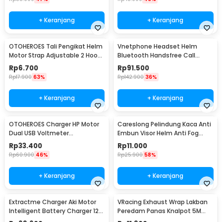
+ Keranjang
+ Keranjang
OTOHEROES Tali Pengikat Helm
Vnetphone Headset Helm
Motor Strap Adjustable 2 Hook
Bluetooth Handsfree Call
60cm - WP01
Music Motor 180mAh - BT8
Rp
6.700
Rp
91.500
Rp
17.900
63%
Rp
142.900
36%
+ Keranjang
+ Keranjang
OTOHEROES Charger HP Motor
Careslong Pelindung Kaca Anti
Dual USB Voltmeter
Embun Visor Helm Anti Fog
Waterproof 4.2A - Y451
24.5x9cm - CA-25
Rp
33.400
Rp
11.000
Rp
60.900
46%
Rp
25.900
58%
+ Keranjang
+ Keranjang
Extractme Charger Aki Motor
VRacing Exhaust Wrap Lakban
Intelligent Battery Charger 12V
Peredam Panas Knalpot 5M
2A - H-2
50mm - MD-1901