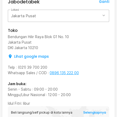
Jabodetabek
Ganti
Lokasi
Jakarta Pusat
Toko
Bendungan Hilir Raya Blok G1 No. 10
Jakarta Pusat
DKI Jakarta
10210
Lihat google maps
Telp
:
(021) 39 700 200
Whatsapp Sales / COD
:
0896 135 222 00
Jam buka:
Senin - Sabtu
:
09:00
-
20:00
Minggu/Libur Nasional
:
12:00
-
20:00
Idul Fitri
: libur
Selengkapnya
Beli langsung/self pickup di kota lainnya