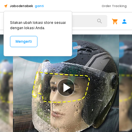
Jabodetabek
ganti
Order Tracking
Alat Kopi
Silakan ubah lokasi store sesuai
dengan lokasi Anda.
Mengerti