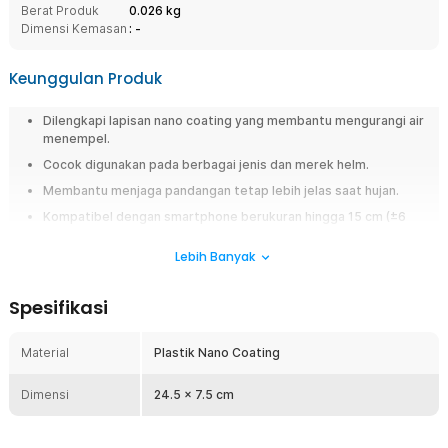
Berat Produk
0.026 kg
Dimensi Kemasan
: -
Keunggulan Produk
Dilengkapi lapisan nano coating yang membantu mengurangi air
menempel.
Cocok digunakan pada berbagai jenis dan merek helm.
Membantu menjaga pandangan tetap lebih jelas saat hujan.
Kompatibel dengan smartphone berukuran hingga 15 cm (±6
Inch).
Lebih Banyak
Terbuat dari material plastik nano coating berkualitas.
Saat hujan turun, tetesan air hujan yang menempel pada kaca helm
Spesifikasi
seringkali mengganggu penglihatan dan jarak pandang. Oleh karena itu,
sticker yang satu ini bisa jadi solusi yang paling tepat. Stiker ini bisa Anda
pasang pada kaca helm sehingga Anda dapat melihat dengan jelas
Material
Plastik Nano Coating
meski dalam keadaan hujan deras sekali pun.
Dimensi
24.5 x 7.5 cm
Fitur
Dilapisi oleh Lapisan Nano