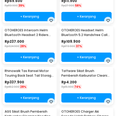
Rp
69.600
Rp
11.900
Rp
113.900
39%
Rp
27.900
58%
+ Keranjang
+ Keranjang
OTOHEROES Intercom Helm
OTOHEROES Headset Helm
Bluetooth Headset 2 Riders
Bluetooth 5.2 Handsfree Call
Music IPX6 800mAh - X1 Plus
Music IPX6 500mAh - BT-12
Rp
237.000
Rp
109.900
Rp
324.900
28%
Rp
173.900
37%
+ Keranjang
+ Keranjang
Rhinowalk Tas Ransel Motor
Taffware Sikat Brush
Touring Back Seat Tail Storage
Pembersih Karburator Cleaning
Bag 20L - CC20
Needles Tools 5 PCS - CS8
Rp
337.900
Rp
4.200
Rp
462.900
28%
Rp
15.900
74%
+ Keranjang
+ Keranjang
AGS Sikat Brush Pembersih
OTOHEROES Charger Aki