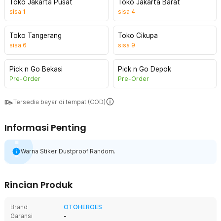
Toko Jakarta Pusat
Toko Jakarta Barat
sisa
1
sisa
4
Toko Tangerang
Toko Cikupa
sisa
6
sisa
9
Pick n Go Bekasi
Pick n Go Depok
Pre-Order
Pre-Order
Tersedia bayar di tempat (COD)
Informasi Penting
Warna Stiker Dustproof Random.
Rincian Produk
Brand
OTOHEROES
Garansi
-