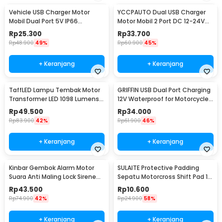
Vehicle USB Charger Motor
YCCPAUTO Dual USB Charger
Mobil Dual Port 5V IP66
Motor Mobil 2 Port DC 12-24V
Splashproof - 42557
3.1A 1 PCS - CJ-L040
Rp
25.300
Rp
33.700
Rp
48.900
49%
Rp
60.900
45%
+ Keranjang
+ Keranjang
TaffLED Lampu Tembak Motor
GRIFFIN USB Dual Port Charging
Transformer LED 1098 Lumens
12V Waterproof for Motorcycle
Cool White 5W - U5
- QC2
Rp
49.500
Rp
34.000
Rp
83.900
42%
Rp
61.900
46%
+ Keranjang
+ Keranjang
Kinbar Gembok Alarm Motor
SULAITE Protective Padding
Suara Anti Maling Lock Sirene
Sepatu Motorcross Shift Pad 1
10mm - GA14
PCS - GT-106
Rp
43.500
Rp
10.600
Rp
74.900
42%
Rp
24.900
58%
+ Keranjang
+ Keranjang