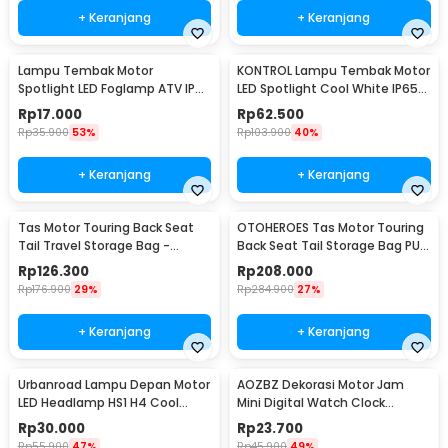
+ Keranjang
+ Keranjang
Lampu Tembak Motor
KONTROL Lampu Tembak Motor
Spotlight LED Foglamp ATV IP65
LED Spotlight Cool White IP65
Cool White 9W 12V - L5
8W 9-20V - U7
Rp
17.000
Rp
62.500
Rp
35.900
53%
Rp
103.900
40%
+ Keranjang
+ Keranjang
Tas Motor Touring Back Seat
OTOHEROES Tas Motor Touring
Tail Travel Storage Bag -
Back Seat Tail Storage Bag PU
666789
Leather - RR9014
Rp
126.300
Rp
208.000
Rp
176.900
29%
Rp
284.900
27%
+ Keranjang
+ Keranjang
Urbanroad Lampu Depan Motor
AOZBZ Dekorasi Motor Jam
LED Headlamp HS1 H4 Cool
Mini Digital Watch Clock
White 6W 12V
Waterproof IP64 - 118i
Rp
30.000
Rp
23.700
Rp
55.900
47%
Rp
45.900
49%