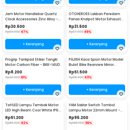
Jam Motor Handlebar Quartz
OTOHEROES Lakban Peredam
Clock Accessories Zinc Alloy -
Panas Knalpot Motor Exhaust
MT-WTCP
Wrap 50mm 10M - MP-001
Rp
30.600
Rp
31.600
Rp
56.900
47%
Rp
57.900
46%
+ Keranjang
+ Keranjang
Progrip Tankpad Stiker Tangki
PAJISH Kaca Spion Motor Model
Motor Carbon Fiber - BKK-14UD
Bulat Bike Rearview Mirror
Round 2 PCS - HSJ-20004
Rp
8.200
Rp
51.500
Rp
20.900
61%
Rp
88.900
43%
+ Keranjang
+ Keranjang
TaffLED Lampu Tembak Motor
YAM Saklar Switch Tombol
LED High Beam Cool White IP65
Lampu Motor 22mm Mount -
10W 9-85V - U5
F2243
Rp
51.200
Rp
96.200
Rp
86.900
42%
Rp
148.900
36%