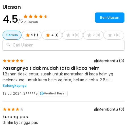
Ulasan
4.5
Beri Ulasan
/5
2
Ulasan
Semua
5
(
1
)
4
(
1
)
3
(
0
)
2
(
0
)
1
(
0
)
Cari Ulasan
Membantu (
0
)
Pasangnya tidak mudah rata di kaca helm
1.Bahan tidak lentur, susah untuk meratakan di kaca helm yg
melengkung, untuk kaca helm yg rata, belum dicoba. 2.Beli
Selengkapnya
pertama kali & gagal pasang, tidak apa" dgn harga segitu
3.Pemasangan bisa dibantu hair dryer / pemanas biar melengkung
13 Jul 2024
,
S*****e
Verified Buyer
Membantu (
0
)
kurang pas
di hlm kyt ngga pas