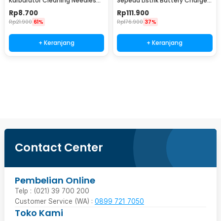
Karburator Cleaning Needles
Sepeda Listrik Battery Charger
Tools 15 PCS - CS8
60V 20AH 3A - BEI60
Rp
8.700
Rp
111.900
Rp
21.900
61%
Rp
176.900
37%
+ Keranjang
+ Keranjang
Beli Sekarang
Contact Center
Pembelian Online
Telp : (021) 39 700 200
Customer Service (WA) :
0899 721 7050
Toko Kami