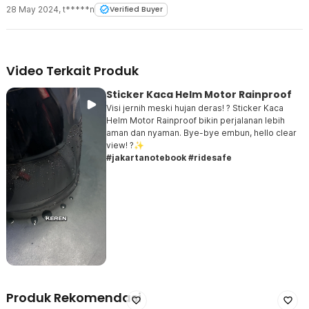
28 May 2024
,
t*****n
Verified Buyer
Video Terkait Produk
Sticker Kaca Helm Motor Rainproof
Visi jernih meski hujan deras! ?️ Sticker Kaca
Helm Motor Rainproof bikin perjalanan lebih
aman dan nyaman. Bye-bye embun, hello clear
view! ?️✨
#jakartanotebook #ridesafe
Produk Rekomendasi