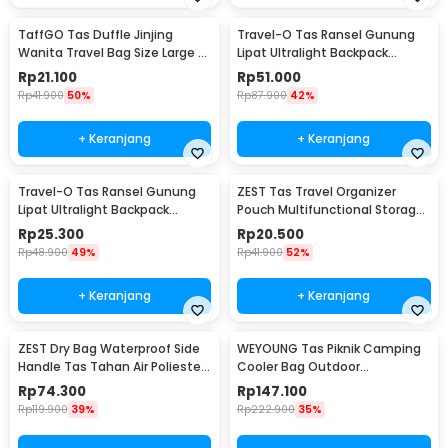
TaffGO Tas Duffle Jinjing
Travel-O Tas Ransel Gunung
Wanita Travel Bag Size Large -
Lipat Ultralight Backpack
X78
Waterproof - LC19
Rp
21.100
Rp
51.000
Rp
41.900
50%
Rp
87.900
42%
+ Keranjang
+ Keranjang
Travel-O Tas Ransel Gunung
ZEST Tas Travel Organizer
Lipat Ultralight Backpack
Pouch Multifunctional Storage
Waterproof - LC21
Electronic Bag - BM012N1019
Rp
25.300
Rp
20.500
Rp
48.900
49%
Rp
41.900
52%
+ Keranjang
+ Keranjang
ZEST Dry Bag Waterproof Side
WEYOUNG Tas Piknik Camping
Handle Tas Tahan Air Poliester
Cooler Bag Outdoor
PVC Nilon 10L - OB109
Waterproof 33L - H42
Rp
74.300
Rp
147.100
Rp
119.900
39%
Rp
222.900
35%