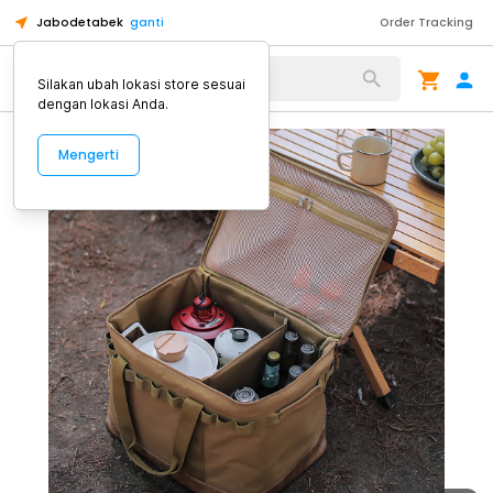
Jabodetabek
ganti
Order Tracking
Alat Kopi
Silakan ubah lokasi store sesuai
dengan lokasi Anda.
Mengerti