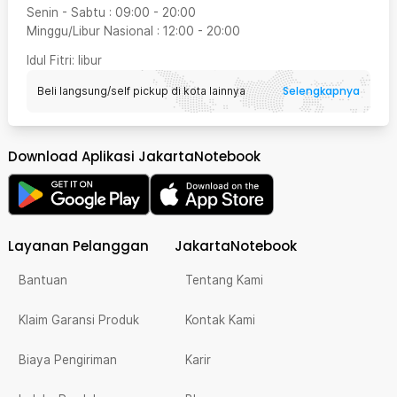
Senin - Sabtu
:
09:00
-
20:00
Minggu/Libur Nasional
:
12:00
-
20:00
Idul Fitri
: libur
Selengkapnya
Beli langsung/self pickup di kota lainnya
Download Aplikasi JakartaNotebook
Layanan Pelanggan
JakartaNotebook
Bantuan
Tentang Kami
Klaim Garansi Produk
Kontak Kami
Biaya Pengiriman
Karir