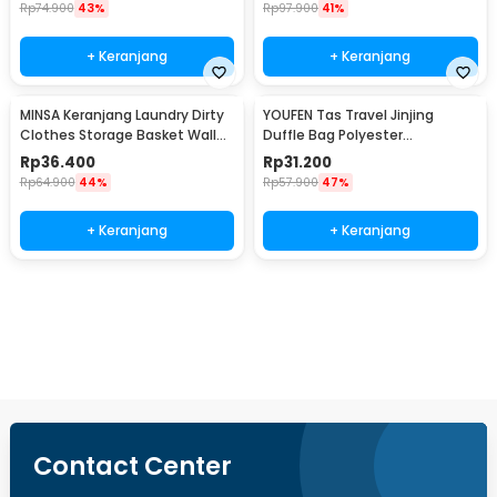
Rp
74.900
43%
Rp
97.900
41%
+ Keranjang
+ Keranjang
MINSA Keranjang Laundry Dirty
YOUFEN Tas Travel Jinjing
Clothes Storage Basket Wall
Duffle Bag Polyester
Mounted - MSU29
75x36x33cm - X75
Rp
36.400
Rp
31.200
Rp
64.900
44%
Rp
57.900
47%
+ Keranjang
+ Keranjang
Beli Sekarang
Contact Center