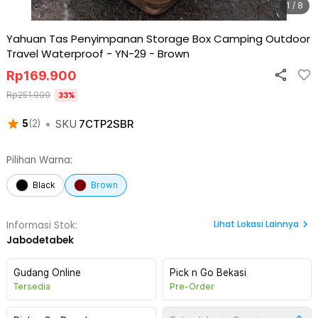
1 / 8
Yahuan Tas Penyimpanan Storage Box Camping Outdoor
Travel Waterproof - YN-29
-
Brown
Rp
169.900
Rp
251.900
33
%
•
SKU
7CTP2SBR
5
(
2
)
Pilihan Warna:
Black
Brown
Lihat
Lokasi Lainnya
Informasi Stok:
Jabodetabek
Gudang Online
Pick n Go Bekasi
Tersedia
Pre-Order