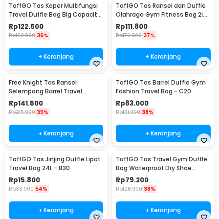
TaffGO Tas Koper Multifungsi
TaffGO Tas Ransel dan Duffle
Travel Duffle Bag Big Capacity
Olahraga Gym Fitness Bag 2in1
3 Concept Eyes - D30
Polyester - T90
Rp
122.500
Rp
111.800
Rp
190.900
36%
Rp
176.900
37%
+ Keranjang
+ Keranjang
Free Knight Tas Ransel
TaffGO Tas Barrel Duffle Gym
Selempang Barrel Travel
Fashion Travel Bag - C20
Mountaineering Canvas -
Rp
141.500
Rp
83.000
CC05
Rp
215.900
35%
Rp
131.900
38%
+ Keranjang
+ Keranjang
TaffGO Tas Jinjing Duffle Lipat
TaffGO Tas Travel Gym Duffle
Travel Bag 24L - B30
Bag Waterproof Dry Shoe
Compartment - C42
Rp
15.800
Rp
79.200
Rp
33.900
54%
Rp
126.900
38%
+ Keranjang
+ Keranjang