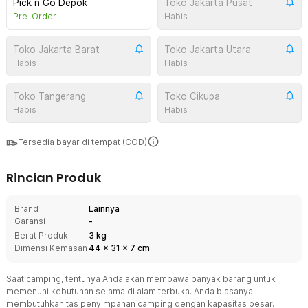
Pick n Go Depok
Toko Jakarta Pusat
Pre-Order
Habis
Toko Jakarta Barat
Toko Jakarta Utara
Habis
Habis
Toko Tangerang
Toko Cikupa
Habis
Habis
Tersedia bayar di tempat (COD)
Rincian Produk
Brand
Lainnya
Garansi
-
Berat Produk
3 kg
Dimensi Kemasan
44
x
31
x
7
cm
Saat camping, tentunya Anda akan membawa banyak barang untuk
memenuhi kebutuhan selama di alam terbuka. Anda biasanya
membutuhkan tas penyimpanan camping dengan kapasitas besar.