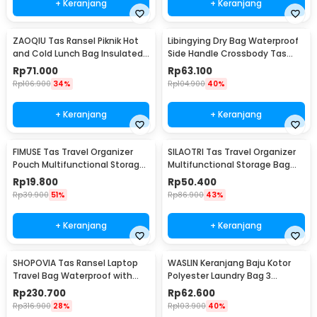
+ Keranjang
+ Keranjang
ZAOQIU Tas Ransel Piknik Hot
Libingying Dry Bag Waterproof
and Cold Lunch Bag Insulated
Side Handle Crossbody Tas
Backpack - YY29
Tahan Air PVC 10L - DB51
Rp
71.000
Rp
63.100
Rp
106.900
34%
Rp
104.900
40%
+ Keranjang
+ Keranjang
FIMUSE Tas Travel Organizer
SILAOTRI Tas Travel Organizer
Pouch Multifunctional Storage
Multifunctional Storage Bag
Bag - F15
Waterproof - SLR24
Rp
19.800
Rp
50.400
Rp
39.900
51%
Rp
86.900
43%
+ Keranjang
+ Keranjang
SHOPOVIA Tas Ransel Laptop
WASLIN Keranjang Baju Kotor
Travel Bag Waterproof with
Polyester Laundry Bag 3
USB Port 35L - KC14
Sections - WS30
Rp
230.700
Rp
62.600
Rp
316.900
28%
Rp
103.900
40%