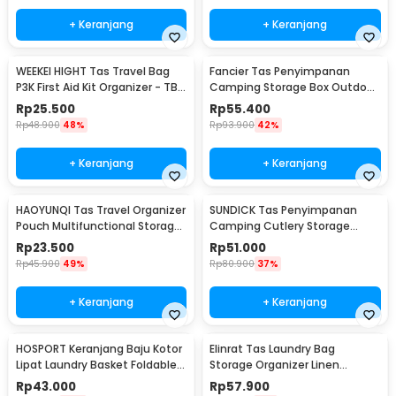
+ Keranjang
+ Keranjang
WEEKEI HIGHT Tas Travel Bag
Fancier Tas Penyimpanan
P3K First Aid Kit Organizer - TB-
Camping Storage Box Outdoor
0621
Travel Waterproof - FC-19
Rp
25.500
Rp
55.400
Rp
48.900
48%
Rp
93.900
42%
+ Keranjang
+ Keranjang
HAOYUNQI Tas Travel Organizer
SUNDICK Tas Penyimpanan
Pouch Multifunctional Storage
Camping Cutlery Storage
Bag - XD130
Travel Waterproof - SD31
Rp
23.500
Rp
51.000
Rp
45.900
49%
Rp
80.900
37%
+ Keranjang
+ Keranjang
HOSPORT Keranjang Baju Kotor
Elinrat Tas Laundry Bag
Lipat Laundry Basket Foldable
Storage Organizer Linen
100L - H10
Foldable with Handle - E90
Rp
43.000
Rp
57.900