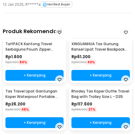
12 Jan 2025
,
R*****a
Verified Buyer
Produk Rekomendasi
TaffPACK Kantong Travel
XINGUANHUA Tas Gunung
Serbaguna Pouch Zipper
Ransel Lipat Travel Backpack
Organizer 1 PCS - CC-003
Waterproof 17L - GC17
Rp
1.600
Rp
61.200
Rp
9.900
84%
Rp
101.900
40%
+ Keranjang
+ Keranjang
Tas Travel Lipat Gantungan
Rhodey Tas Koper Duffle Travel
Koper Waterproof Portable
Bag with Trolley Size L - D35
Folding Bag 32L - SW1014
Rp
26.200
Rp
117.600
Rp
49.900
48%
Rp
184.900
37%
+ Keranjang
+ Keranjang