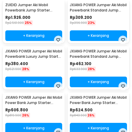
ZUIDID Jumper Aki Mobil
JXIANG POWER Jumper Aki Mobil
Powerbank Jump Starter
Powerbank Standard Jump
12V/24V 42000mAh 4000A -
Starter 10000mAh - JX57
Rp
1.926.000
Rp
309.200
R30
Rp
2.561.900
25%
Rp
396.900
23%
+ Keranjang
+ Keranjang
JXIANG POWER Jumper Aki Mobil
JXIANG POWER Jumper Aki Mobil
Powerbank Luxury Jump Starter
Powerbank Standard Jump
10000mAh - JX-008B
Starter 20000mAh - JX27-Pro
Rp
380.400
Rp
462.100
Rp
521.900
28%
Rp
633.900
28%
+ Keranjang
+ Keranjang
JXIANG POWER Jumper Aki Mobil
JXIANG POWER Jumper Aki Mobil
Power Bank Jump Starter
Power Bank Jump Starter
20000mAh - JX-27Pro
20000mAh - JX-56Pro
Rp
606.800
Rp
624.500
Rp
819.900
26%
Rp
843.900
26%
+ Keranjang
+ Keranjang