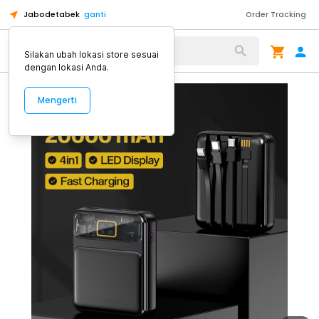
Jabodetabek
ganti
Order Tracking
Alat Kopi
Silakan ubah lokasi store sesuai
dengan lokasi Anda.
Mengerti