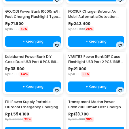
GOJODI Power Bank 10000mAh
FOXSUR Charger Baterai Aki
Fast Charging Flashlight Type
Mobil Automatic Detection
C USB 22.5W - PB100W
180AH 12/24V - FBC122410D
Rp
71.900
Rp
242.400
Rp
116.900
39%
Rp
332.900
28%
+ Keranjang
+ Keranjang
Kebidumei Power Bank DIY
VARITIES Power Bank DIY Case
Case Dual USB Port 8 PCS 18650
Flashlight USB Port 2 PCS 18650
Flat Top - S8
Flat Top - V600
Rp
38.500
Rp
21.000
Rp
67.900
44%
Rp
41.900
50%
+ Keranjang
+ Keranjang
FLH Power Supply Portable
Transparent Mecha Power
Outdoor Emergency Charging
Bank 20000mAh Fast Charging
300W 90000mAh - FLH-300
USB Type C 22.5W - K125
Rp
1.594.100
Rp
133.700
Rp
2.120.900
25%
Rp
205.900
36%