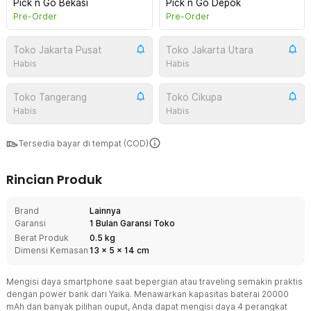
Pick n Go Bekasi
Pick n Go Depok
Pre-Order
Pre-Order
Toko Jakarta Pusat
Toko Jakarta Utara
Habis
Habis
Toko Tangerang
Toko Cikupa
Habis
Habis
Tersedia bayar di tempat (COD)
Rincian Produk
Brand
Lainnya
Garansi
1 Bulan Garansi Toko
Berat Produk
0.5 kg
Dimensi Kemasan
13
x
5
x
14
cm
Mengisi daya smartphone saat bepergian atau traveling semakin praktis
dengan power bank dari Yaika. Menawarkan kapasitas baterai 20000
mAh dan banyak pilihan ouput, Anda dapat mengisi daya 4 perangkat