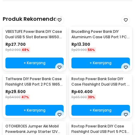
Produk Rekomendasi
VBESTLIFE Power Bank DIY Case
BruceBing Power Bank DIY
Dual USB 5 Slot Baterai 18650
Aluminium Case USB Port 1 PCS
Flat Top - YDJ-009HX
18650 Flat Top - M3
Rp
27.700
Rp
13.300
Rp
52.900
48%
Rp
29.900
56%
+ Keranjang
+ Keranjang
Taffware DIY Power Bank Case
Rovtop Power Bank Solar DIY
Flashlight USB Port 2 PCS 18650
Case Flashlight Dual USB Port 5
Flat Top - M06
PCS 18650 - 4NB1
Rp
29.600
Rp
40.400
Rp
54.900
47%
Rp
65.900
39%
+ Keranjang
+ Keranjang
OTOHEROES Jumper Aki Mobil
Rovtop Power Bank DIY Case
Powerbank Jump Starter 12V
Flashlight Dual USB Port 5 PCS