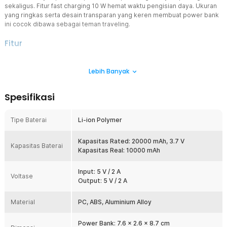
sekaligus. Fitur fast charging 10 W hemat waktu pengisian daya. Ukuran
yang ringkas serta desain transparan yang keren membuat power bank
ini cocok dibawa sebagai teman traveling.
Fitur
Kapasitas 20000 mAh
Lebih Banyak
Mengisi daya smartphone lebih mudah berkat kapasitas rated
20000 mAh dan real 10000 mAh yang besar. Gunakan untuk mengisi
daya smartphone dan gadget lainnya tanpa masalah.
Spesifikasi
Fast Charging PD 10 W
Hemat waktu pengisian daya dengan fitur fast charging PD yang
Tipe Baterai
Li-ion Polymer
mampu menghantarkan daya hingga 10 W. Kompatibel dengan
semua smartphone yang mendukung fast charging.
Kapasitas Rated: 20000 mAh, 3.7 V
Pilihan Output Lengkap
Kapasitas Baterai
Kapasitas Real: 10000 mAh
Dibekali port USB serta plug micro USB, USB Type C, dan Lightning,
power bank ini kompatibel dengan berbagai gadget yang ada di
Input: 5 V / 2 A
pasaran. Gunakan pada smartphone dan tablet tanpa aksesoris
Voltase
Output: 5 V / 2 A
tambahan.
Satu Perangkat untuk Semua
Material
PC, ABS, Aluminium Alloy
Mengisi daya berbagai gadget lebih praktis dengan adanya 4
saluran output. Kini Anda dapat mengisi daya 4 gadget sekaligus
Power Bank: 7.6 x 2.6 x 8.7 cm
tanpa harus menggunakan beberapa power bank terpisah.