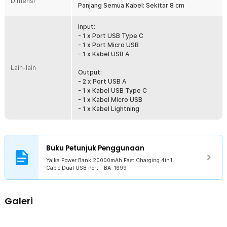
Dimensi
Panjang Semua Kabel: Sekitar 8 cm
Proteksi Lengkap
Power bank ini dibekali proteksi lengkap untuk melindungi dari
Input:
kerusakan atau korsleting. Semua proteksi ini dapat melindungi
- 1 x Port USB Type C
gadget Anda selama proses pengisian daya.
- 1 x Port Micro USB
- 1 x Kabel USB A
Kelengkapan Produk
Lain-lain
Output:
Rincian yang Anda dapatkan untuk pembelian produk ini:
- 2 x Port USB A
1 x Yaika Power Bank 20000mAh Fast Charging 4in1 Cable Dual
- 1 x Kabel USB Type C
USB Port - BA-1699
- 1 x Kabel Micro USB
1 x Panduan Penggunaan
- 1 x Kabel Lightning
Buku Petunjuk Penggunaan
Yaika Power Bank 20000mAh Fast Charging 4in1
Cable Dual USB Port - BA-1699
Galeri