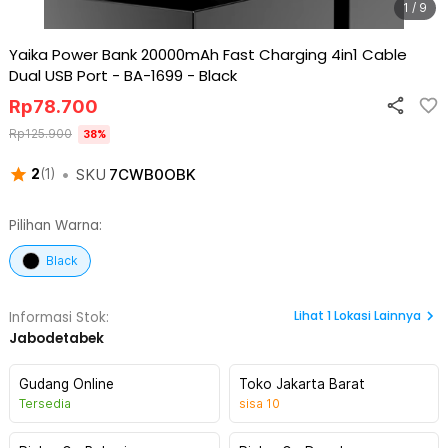
1 / 9
Yaika Power Bank 20000mAh Fast Charging 4in1 Cable
Dual USB Port - BA-1699
-
Black
Rp
78.700
Rp
125.900
38
%
•
SKU
7CWB0OBK
2
(
1
)
Pilihan Warna:
Black
Lihat
1
Lokasi Lainnya
Informasi Stok:
Jabodetabek
Gudang Online
Toko Jakarta Barat
Tersedia
sisa
10