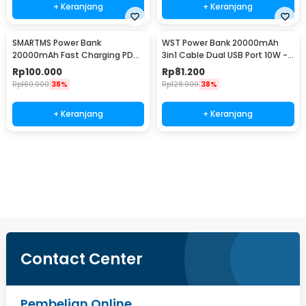
+ Keranjang
+ Keranjang
SMARTMS Power Bank
WST Power Bank 20000mAh
20000mAh Fast Charging PD
3in1 Cable Dual USB Port 10W -
3in1 Cable USB Type C 20W -
WS731
Rp
100.000
Rp
81.200
PB41
Rp
160.900
38%
Rp
128.900
38%
+ Keranjang
+ Keranjang
Beli Sekarang
Contact Center
Pembelian Online