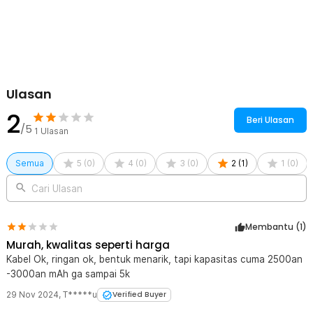
Ulasan
2
Beri Ulasan
/5
1
Ulasan
Semua
5
(
0
)
4
(
0
)
3
(
0
)
2
(
1
)
1
(
0
)
Cari Ulasan
Membantu (
1
)
Murah, kwalitas seperti harga
Kabel Ok, ringan ok, bentuk menarik, tapi kapasitas cuma 2500an
-3000an mAh ga sampai 5k
29 Nov 2024
,
T*****u
Verified Buyer