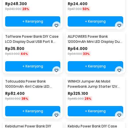
10000mAh 300A - K21
18650 - PB-01
Rp
248.300
Rp
24.400
Rp
340.900
28%
Rp
47.900
50%
+ Keranjang
+ Keranjang
Taffware Power Bank DIY Case
ALLPOWERS Power Bank
LCD Display Dual USB Port 8
12000mAh Mini LED Display Dual
PCS 18650 - A8
Port USB - S3000B
Rp
35.800
Rp
64.000
Rp
63.900
44%
Rp
94.900
33%
+ Keranjang
+ Keranjang
Tollcuudda Power Bank
WINHOI Jumper Aki Mobil
10000mAh 4in1 Cable LED
Powerbank Jump Starter 12V
Flashlight USB Port - Tol1
10000mAh 600A - JX27
Rp
82.400
Rp
325.100
Rp
130.900
38%
Rp
445.900
28%
+ Keranjang
+ Keranjang
Kebidumei Power Bank DIY
Kebidu Power Bank DIY Case