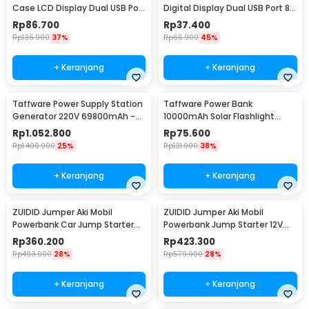
Case LCD Display Dual USB Port
Digital Display Dual USB Port 8
4 PCS 18650 - KA4
PCS 18650 - C18
Rp
86.700
Rp
37.400
Rp
136.900
37%
Rp
66.900
45%
+ Keranjang
+ Keranjang
Taffware Power Supply Station
Taffware Power Bank
Generator 220V 69800mAh -
10000mAh Solar Flashlight
OKD180
Waterproof Dual USB Port - PS-
Rp
1.052.800
Rp
75.600
P401
Rp
1.400.900
25%
Rp
121.900
38%
+ Keranjang
+ Keranjang
ZUIDID Jumper Aki Mobil
ZUIDID Jumper Aki Mobil
Powerbank Car Jump Starter
Powerbank Jump Starter 12V
12V 20000mAh 800A - R22
29800mAh - R26
Rp
360.200
Rp
423.300
Rp
493.900
28%
Rp
579.900
28%
+ Keranjang
+ Keranjang