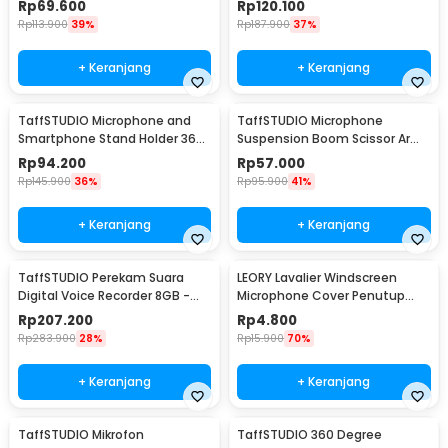
Rp
69.600
Rp
120.100
05
Rp
113.900
39%
Rp
187.900
37%
+ Keranjang
+ Keranjang
TaffSTUDIO Microphone and
TaffSTUDIO Microphone
Smartphone Stand Holder 360
Suspension Boom Scissor Arm
Degree - MS-70B
with Lazypod - D6
Rp
94.200
Rp
57.000
Rp
145.900
36%
Rp
95.900
41%
+ Keranjang
+ Keranjang
TaffSTUDIO Perekam Suara
LEORY Lavalier Windscreen
Digital Voice Recorder 8GB -
Microphone Cover Penutup
T60
Busa Mikrofon - LE1
Rp
207.200
Rp
4.800
Rp
283.900
28%
Rp
15.900
70%
+ Keranjang
+ Keranjang
TaffSTUDIO Mikrofon
TaffSTUDIO 360 Degree