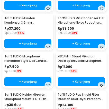
+ Keranjang
+ Keranjang
TaffSTUDIO Mikrofon
TaffSTUDIO Mic Condenser XLR
Kondenser 3.5mm
Microphone Noise Reduction
Omnidirectional Podcast with
with Holder - BM-800
Rp
37.200
Rp
93.500
Stand - SF-666
Rp
65.900
44%
Rp
136.900
32%
+ Keranjang
+ Keranjang
TaffSTUDIO Microphone
KEXU Mini Stand Mikrofon
Handsfree Style Call Center
Desktop Universal Microphone
With Noise Reduction - M5
Holder - BC-08
Rp
7.900
Rp
11.000
Rp
19.900
61%
Rp
25.900
58%
+ Keranjang
+ Keranjang
TaffSTUDIO Holder Mikrofon
TaffSTUDIO Pop Shield Filter
Shockproof Mount 44-48 mm
Mikrofon Dual Layer Peredam
- SH-100
Noise BOP - MPF-6
Rp
36.600
Rp
24.100