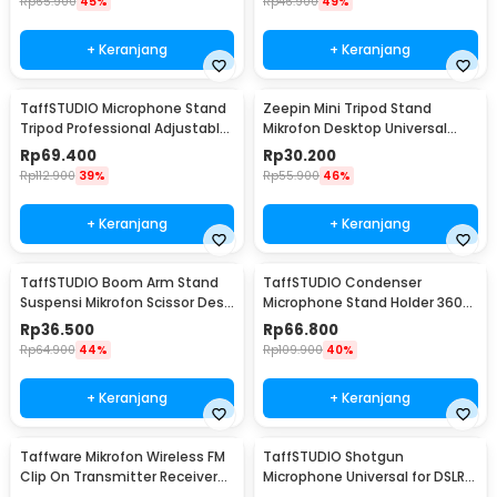
Rp
65.900
45%
Rp
46.900
49%
+ Keranjang
+ Keranjang
TaffSTUDIO Microphone Stand
Zeepin Mini Tripod Stand
Tripod Professional Adjustable
Mikrofon Desktop Universal
2 Holder - NB-107
dengan Pop Filter - F-9
Rp
69.400
Rp
30.200
Rp
112.900
39%
Rp
55.900
46%
+ Keranjang
+ Keranjang
TaffSTUDIO Boom Arm Stand
TaffSTUDIO Condenser
Suspensi Mikrofon Scissor Desk
Microphone Stand Holder 360
Clamp - NB-35
Lazypod Clamp - NB-35
Rp
36.500
Rp
66.800
Rp
64.900
44%
Rp
109.900
40%
+ Keranjang
+ Keranjang
Taffware Mikrofon Wireless FM
TaffSTUDIO Shotgun
Clip On Transmitter Receiver
Microphone Universal for DSLR
Jack 6.3mm - WR-601
Smartphone Computer - MIC-