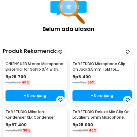
Belum ada ulasan
Produk Rekomendasi
ONLENY USB Stereo Microphone
TaffSTUDIO Microphone Clip
Eksternal for GoPro 3/4 with
On Jack 3.5mm 1.5M for
Clip - DZ0288
Smartphone Laptop - SR-503
Rp
29.700
Rp
6.400
Rp
54.900
46%
Rp
17.900
65%
+ Keranjang
+ Keranjang
TaffSTUDIO Mikrofon
TaffSTUDIO Deluxe Mic Clip On
Kondenser XLR Condenser
Lavalier 3.5mm Microphone
Microphone Studio Podcast -
Smartphone - EY-510A
Rp
97.400
Rp
28.000
BM-700
Rp
150.900
36%
Rp
52.900
48%