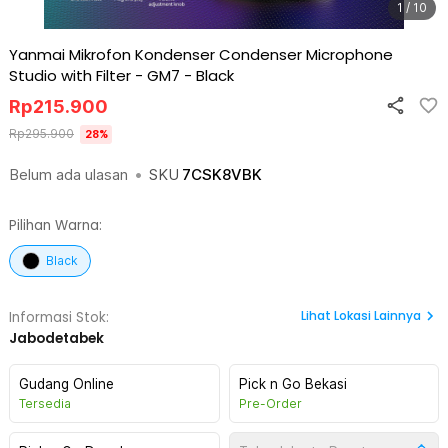
1 / 10
Yanmai Mikrofon Kondenser Condenser Microphone
Studio with Filter - GM7
-
Black
Rp
215.900
Rp
295.900
28
%
Belum ada ulasan
•
SKU
7CSK8VBK
Pilihan Warna:
Black
Lihat
Lokasi Lainnya
Informasi Stok:
Jabodetabek
Gudang Online
Pick n Go Bekasi
Tersedia
Pre-Order