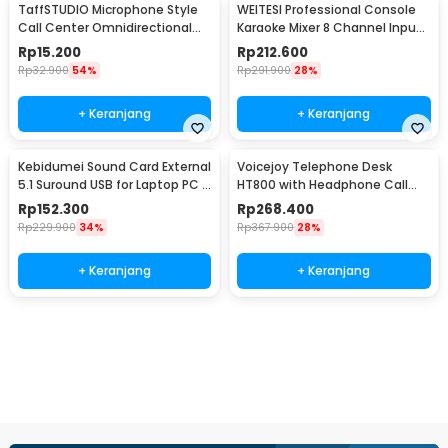
TaffSTUDIO Microphone Style
WEITESI Professional Console
Call Center Omnidirectional
Karaoke Mixer 8 Channel Input
52dB - MF03
Mic - AM-228
Rp
15.200
Rp
212.600
Rp
32.900
54%
Rp
291.900
28%
+ Keranjang
+ Keranjang
Kebidumei Sound Card External
Voicejoy Telephone Desk
5.1 Suround USB for Laptop PC -
HT800 with Headphone Call
CM6206
Center VH500
Rp
152.300
Rp
268.400
Rp
229.900
34%
Rp
367.900
28%
+ Keranjang
+ Keranjang
Beli Sekarang