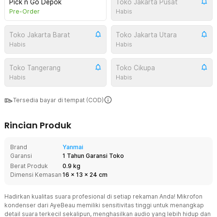
Pick n Go Depok
Toko Jakarta Pusat
Pre-Order
Habis
Toko Jakarta Barat
Toko Jakarta Utara
Habis
Habis
Toko Tangerang
Toko Cikupa
Habis
Habis
Tersedia bayar di tempat (COD)
Rincian Produk
Brand
Yanmai
Garansi
1 Tahun Garansi Toko
Berat Produk
0.9 kg
Dimensi Kemasan
16
x
13
x
24
cm
Hadirkan kualitas suara profesional di setiap rekaman Anda! Mikrofon
kondenser dari AyeBeau memiliki sensitivitas tinggi untuk menangkap
detail suara terkecil sekalipun, menghasilkan audio yang lebih hidup dan