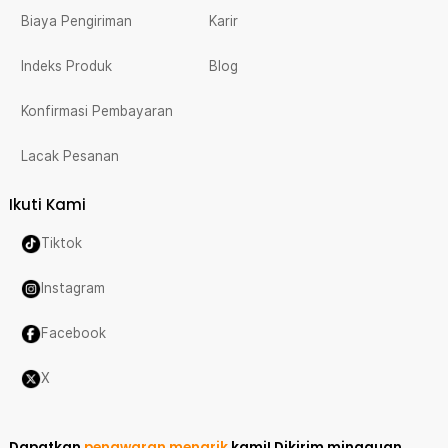
Biaya Pengiriman
Karir
Indeks Produk
Blog
Konfirmasi Pembayaran
Lacak Pesanan
Ikuti Kami
Tiktok
Instagram
Facebook
X
Dapatkan
penawaran menarik
kami!
Dikirim mingguan