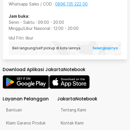
Whatsapp Sales / COD
:
0896 135 222 00
Jam buka:
Senin - Sabtu
:
09:00
-
20:00
Minggu/Libur Nasional
:
12:00
-
20:00
Idul Fitri
: libur
Selengkapnya
Beli langsung/self pickup di kota lainnya
Download Aplikasi JakartaNotebook
Layanan Pelanggan
JakartaNotebook
Bantuan
Tentang Kami
Klaim Garansi Produk
Kontak Kami