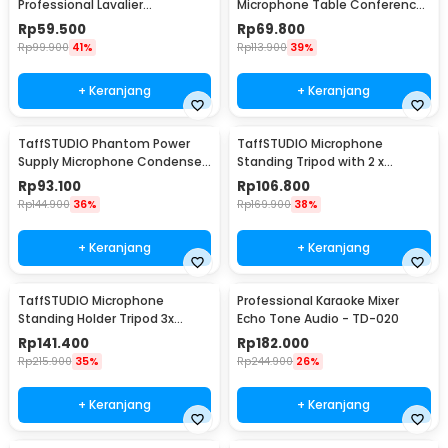
Professional Lavalier
Microphone Table Conference
Microphone Clip 3.5mm - Q10
Zoom Meeting Studio - iTalk-
Rp
59.500
Rp
69.800
02
Rp
99.900
41%
Rp
113.900
39%
+ Keranjang
+ Keranjang
TaffSTUDIO Phantom Power
TaffSTUDIO Microphone
Supply Microphone Condenser
Standing Tripod with 2 x
1 Channel 48V - RU-P48V
Smartphone Holder - NB-03
Rp
93.100
Rp
106.800
Rp
144.900
36%
Rp
169.900
38%
+ Keranjang
+ Keranjang
TaffSTUDIO Microphone
Professional Karaoke Mixer
Standing Holder Tripod 3x
Echo Tone Audio - TD-020
Smartphone Holder - NB-04P
Rp
141.400
Rp
182.000
Rp
215.900
35%
Rp
244.900
26%
+ Keranjang
+ Keranjang