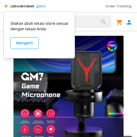
Jabodetabek
ganti
Order Tracking
Alat Kopi
Silakan ubah lokasi store sesuai
dengan lokasi Anda.
Mengerti