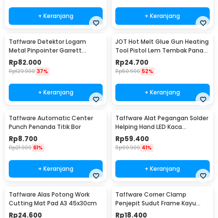
+ Keranjang
+ Keranjang
Taffware Detektor Logam
JOT Hot Melt Glue Gun Heating
Metal Pinpointer Garrett
Tool Pistol Lem Tembak Panas
Waterproof - 1166000
20W - QT-302
Rp
82.000
Rp
24.700
Rp
129.900
37%
Rp
50.900
52%
+ Keranjang
+ Keranjang
Taffware Automatic Center
Taffware Alat Pegangan Solder
Punch Penanda Titik Bor
Helping Hand LED Kaca
Pembesar 3.5X - TE-801
Rp
8.700
Rp
59.400
Rp
21.900
61%
Rp
99.900
41%
+ Keranjang
+ Keranjang
Taffware Alas Potong Work
Taffware Corner Clamp
Cutting Mat Pad A3 45x30cm
Penjepit Sudut Frame Kayu
Angle 90 Derajat 75mm -
Rp
24.600
Rp
18.400