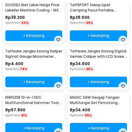
DUODELI Alat Label Harga Price
TaffSPORT Sekop Lipat
Labeller Machine Coding - MX-
Camping Pacul Portable
5500
Tactical Survival 40cm - 101
Rp
39.200
Rp
28.500
Rp
68.900
44%
Rp
53.900
48%
+ Keranjang
+ Keranjang
Taffware Jangka Sorong Kaliper
Taffware Jangka Sorong Digital
Sigmat Gauge Micrometer
Vernier Caliper with LCD Screen
150mm - QST-600
150mm - JIGO-150
Rp
4.400
Rp
34.600
Rp
16.900
74%
Rp
62.900
45%
+ Keranjang
+ Keranjang
KNIFEZER 10-in-1 EDC
MAGIC SAW Gergaji Tangan
Multifunctional Hammer Tool
Multifungsi Set Pemotong
for Camping Survival - WL-
Kayu Besi
Rp
57.800
Rp
34.400
9003
Rp
97.900
41%
Rp
61.900
45%
+ Keranjang
+ Keranjang