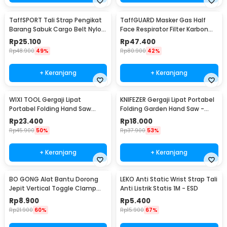
TaffSPORT Tali Strap Pengikat
TaffGUARD Masker Gas Half
Barang Sabuk Cargo Belt Nylon
Face Respirator Filter Karbon
5M - XR2
Aktif KN95 - 6200
Rp
25.100
Rp
47.400
Rp
48.900
49%
Rp
80.900
42%
+ Keranjang
+ Keranjang
WIXI TOOL Gergaji Lipat
KNIFEZER Gergaji Lipat Portabel
Portabel Folding Hand Saw
Folding Garden Hand Saw -
39cm - JSZ-002
LA145
Rp
23.400
Rp
18.000
Rp
45.900
50%
Rp
37.900
53%
+ Keranjang
+ Keranjang
BO GONG Alat Bantu Dorong
LEKO Anti Static Wrist Strap Tali
Jepit Vertical Toggle Clamp
Anti Listrik Statis 1M - ESD
Hold Down Handle - GH-13009
Rp
8.900
Rp
5.400
Rp
21.900
60%
Rp
15.900
67%