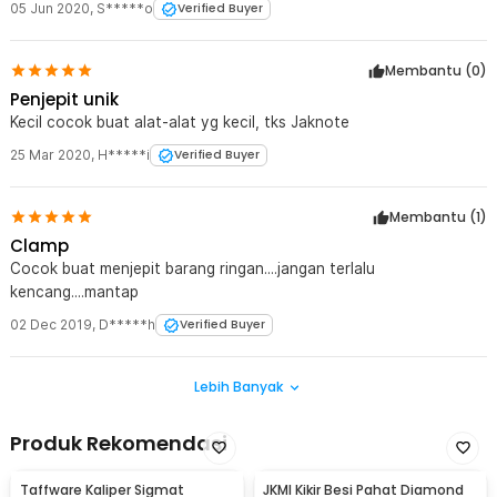
05 Jun 2020
,
S*****o
Verified Buyer
Membantu (
0
)
Penjepit unik
Kecil cocok buat alat-alat yg kecil, tks Jaknote
25 Mar 2020
,
H*****i
Verified Buyer
Membantu (
1
)
Clamp
Cocok buat menjepit barang ringan....jangan terlalu
kencang....mantap
02 Dec 2019
,
D*****h
Verified Buyer
Lebih Banyak
Produk Rekomendasi
Taffware Kaliper Sigmat
JKMI Kikir Besi Pahat Diamond