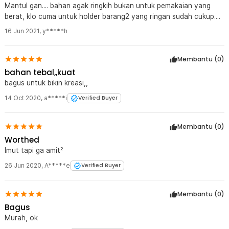
Mantul gan.... bahan agak ringkih bukan untuk pemakaian yang
berat, klo cuma untuk holder barang2 yang ringan sudah cukup....
16 Jun 2021
,
y*****h
Membantu (
0
)
bahan tebal,,kuat
bagus untuk bikin kreasi,,
14 Oct 2020
,
a*****i
Verified Buyer
Membantu (
0
)
Worthed
Imut tapi ga amit²
26 Jun 2020
,
A*****e
Verified Buyer
Membantu (
0
)
Bagus
Murah, ok