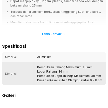
Dapat menjepit kayu, logam, plastik, sampai benda kecil dengan
bukaan rahang 25 mm.
Terbuat dari aluminium berkualitas tinggi yang kuat, anti karat,
dan tahan lama.
Memiliki mekanisme baut ulir presisi sehingga jepitan kuat.
Overview
Lebih Banyak
Butuh alat untuk menjepit dan mengunci benda dengan kuat dan mudah?
Cobalah jepit dari YCT yang satu ini. Dengan mekanisme baut yang
Spesifikasi
kokoh, alat ini dapat menjepit dan mengunci benda secara cepat dan
kuat. Bukaan rahang sebesar 25 mm membuatnya cocok untuk berbagai
material. Dibuat dari bahan berkualitas tinggi yang tahan lama, alat ini
Material
Aluminium
ideal digunakan dalam berbagai kegiatan pertukangan maupun proyek
DIY.
Pembukaan Rahang Maksimum: 25 mm
Lebar Rahang: 36 mm
Fitur
Dimensi
Pembukaan Jepitan Meja Maksimum: 30 mm
Dimensi Keseluruhan Clamp: Sekitar 9 x 8 cm
Penggunaan Profesional untuk Berbagai Kegiatan
Dirancang untuk digunakan dalam berbagai aktivitas profesional
maupun hobi, mulai dari proyek pertukangan, pembuatan
Galeri
perhiasan, kerajinan tangan, hingga proyek DIY. Alat ini memberikan
stabilitas saat Anda harus menjepit material seperti kayu, logam,
atau plastik, memastikan pekerjaan tetap presisi dan rapi. Alat ini