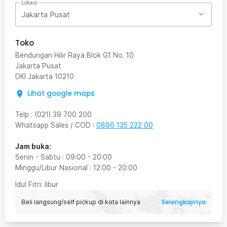
Lokasi
Jakarta Pusat
Toko
Bendungan Hilir Raya Blok G1 No. 10
Jakarta Pusat
DKI Jakarta
10210
Lihat google maps
Telp
:
(021) 39 700 200
Whatsapp Sales / COD
:
0896 135 222 00
Jam buka:
Senin - Sabtu
:
09:00
-
20:00
Minggu/Libur Nasional
:
12:00
-
20:00
Idul Fitri
: libur
Selengkapnya
Beli langsung/self pickup di kota lainnya