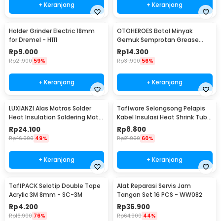
+ Keranjang
+ Keranjang
Holder Grinder Electric 18mm
OTOHEROES Botol Minyak
for Dremel - H111
Gemuk Semprotan Grease
Gun 250ml - Q001
Rp
9.000
Rp
14.300
Rp
21.900
59%
Rp
31.900
56%
+ Keranjang
+ Keranjang
LUXIANZI Alas Matras Solder
Taffware Selongsong Pelapis
Heat Insulation Soldering Mat
Kabel Insulasi Heat Shrink Tube
340x230mm - S-120B
127 PCS - RSG-AHZ
Rp
24.100
Rp
8.800
Rp
46.900
49%
Rp
21.900
60%
+ Keranjang
+ Keranjang
TaffPACK Selotip Double Tape
Alat Reparasi Servis Jam
Acrylic 3M 8mm - SC-3M
Tangan Set 16 PCS - WW082
Rp
4.200
Rp
36.900
Rp
16.900
76%
Rp
64.900
44%