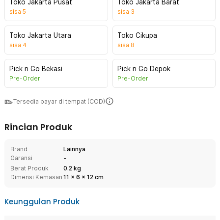
Toko Jakarta Pusat
Toko Jakarta Barat
sisa
5
sisa
3
Toko Jakarta Utara
Toko Cikupa
sisa
4
sisa
8
Pick n Go Bekasi
Pick n Go Depok
Pre-Order
Pre-Order
Tersedia bayar di tempat (COD)
Rincian Produk
Brand
Lainnya
Garansi
-
Berat Produk
0.2 kg
Dimensi Kemasan
11
x
6
x
12
cm
Keunggulan Produk