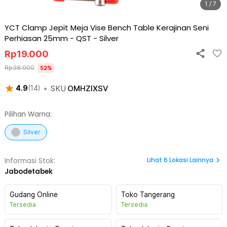
1 / 7
YCT Clamp Jepit Meja Vise Bench Table Kerajinan Seni
Perhiasan 25mm - QST
-
Silver
Rp
19.000
Rp
38.900
52
%
•
SKU
OMHZIXSV
4.9
(
14
)
Pilihan Warna:
Silver
Lihat
6
Lokasi Lainnya
Informasi Stok:
Jabodetabek
Gudang Online
Toko Tangerang
Tersedia
Tersedia