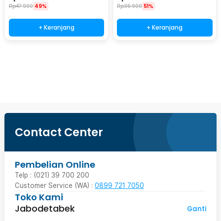
ZK147
Rp
47.900
49%
Rp
36.900
51%
+ Keranjang
+ Keranjang
Beli Sekarang
Contact Center
Pembelian Online
Telp : (021) 39 700 200
Customer Service (WA) :
0899 721 7050
Toko Kami
Jabodetabek
Ganti