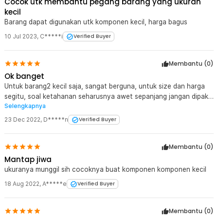
Cocok utk membantu pegang barang yang ukuran
terhadap karat. Dengan konstruksi yang tangguh, alat ini cocok
kecil
untuk menghadapi berbagai kondisi kerja yang berat.
Barang dapat digunakan utk komponen kecil, harga bagus
Desain Kompak dan Mudah Digunakan
Clamp ini hadir dengan desain kompak yang mudah digunakan dan
10 Jul 2023
,
C*****i
Verified Buyer
bisa ditempatkan di berbagai permukaan meja kerja. Bentuknya
ergonomis, memudahkan Anda dalam mengatur posisi clamp
sesuai kebutuhan tanpa alat tambahan. Ukurannya yang kecil juga
Membantu (
0
)
membuatnya mudah dibawa dan disimpan, sangat cocok untuk
Ok banget
pekerjaan di lokasi berbeda.
Untuk barang2 kecil saja, sangat berguna, untuk size dan harga
segitu, soal ketahanan seharusnya awet sepanjang jangan dipakai
Kelengkapan Produk
Selengkapnya
untuk tugas yang berat2
Rincian yang Anda dapatkan untuk pembelian produk ini:
23 Dec 2022
,
D*****n
Verified Buyer
1 x YCT Clamp Jepit Meja Vise Bench Table Kerajinan Seni
Perhiasan 25mm - QST
Membantu (
0
)
Mantap jiwa
ukuranya munggil sih cocoknya buat komponen komponen kecil
18 Aug 2022
,
A*****e
Verified Buyer
Membantu (
0
)