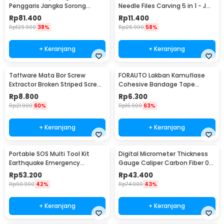
Penggaris Jangka Sorong
Needle Files Carving 5 in 1 - JM-
Digital LCD 150mm - SH20
FL1-1
Rp
81.400
Rp
11.400
Rp
129.900
38%
Rp
26.900
58%
+ Keranjang
+ Keranjang
Taffware Mata Bor Screw
FORAUTO Lakban Kamuflase
Extractor Broken Striped Screw
Cohesive Bandage Tape
Remover 4 PCS - S2
Hunting 4.5M 50mm - H10
Rp
8.800
Rp
6.300
Rp
21.900
60%
Rp
16.900
63%
+ Keranjang
+ Keranjang
Portable SOS Multi Tool Kit
Digital Micrometer Thickness
Earthquake Emergency
Gauge Caliper Carbon Fiber 0-
Outdoor Survival - JT21
12.7mm - TDT25
Rp
53.200
Rp
43.400
Rp
90.900
42%
Rp
74.900
43%
+ Keranjang
+ Keranjang