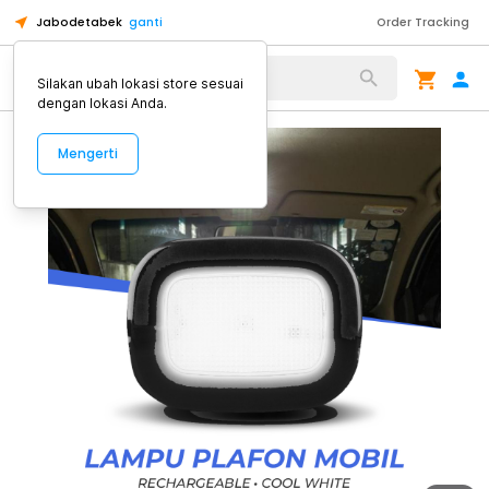
Jabodetabek
ganti
Order Tracking
Alat Kopi
Silakan ubah lokasi store sesuai
dengan lokasi Anda.
Mengerti