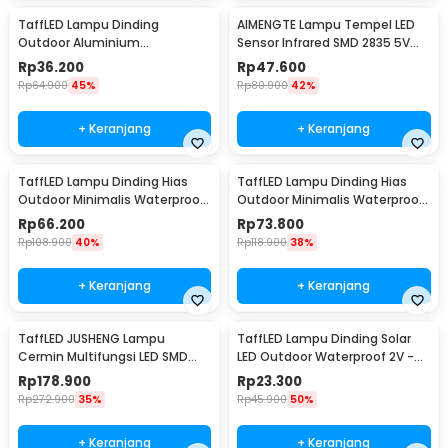
TaffLED Lampu Dinding
AIMENGTE Lampu Tempel LED
Outdoor Aluminium
Sensor Infrared SMD 2835 5V
Waterproof LED 3W Warm
50cm - D2835
Rp
36.200
Rp
47.600
White - WD079
Rp
64.900
45%
Rp
80.900
42%
+ Keranjang
+ Keranjang
TaffLED Lampu Dinding Hias
TaffLED Lampu Dinding Hias
Outdoor Minimalis Waterproof
Outdoor Minimalis Waterproof
Warm White 6W - NR-10
Warm White 12W - NR-10
Rp
66.200
Rp
73.800
Rp
108.900
40%
Rp
118.900
38%
+ Keranjang
+ Keranjang
TaffLED JUSHENG Lampu
TaffLED Lampu Dinding Solar
Cermin Multifungsi LED SMD
LED Outdoor Waterproof 2V -
2835 Cool White 14W 62cm -
OO10
Rp
178.900
Rp
23.300
5960
Rp
272.900
35%
Rp
45.900
50%
+ Keranjang
+ Keranjang