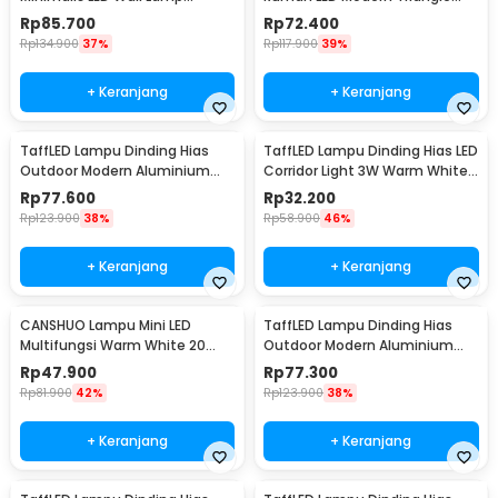
Aluminium 12W Warm White -
Aluminium 3W - ABD-3W-SJX
Rp
85.700
Rp
72.400
B1001
Rp
134.900
37%
Rp
117.900
39%
+ Keranjang
+ Keranjang
TaffLED Lampu Dinding Hias
TaffLED Lampu Dinding Hias LED
Outdoor Modern Aluminium
Corridor Light 3W Warm White
6W Warm White - MSL021
3000K - F0011
Rp
77.600
Rp
32.200
Rp
123.900
38%
Rp
58.900
46%
+ Keranjang
+ Keranjang
CANSHUO Lampu Mini LED
TaffLED Lampu Dinding Hias
Multifungsi Warm White 20
Outdoor Modern Aluminium
Lumens 1W 3 PCS - YJ-904
6W Warm White - MSL022
Rp
47.900
Rp
77.300
Rp
81.900
42%
Rp
123.900
38%
+ Keranjang
+ Keranjang