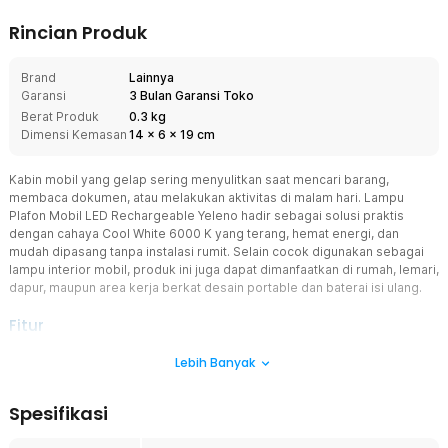
Rincian Produk
Brand
Lainnya
Garansi
3 Bulan Garansi Toko
Berat Produk
0.3 kg
Dimensi Kemasan
14
x
6
x
19
cm
Kabin mobil yang gelap sering menyulitkan saat mencari barang,
membaca dokumen, atau melakukan aktivitas di malam hari. Lampu
Plafon Mobil LED Rechargeable Yeleno hadir sebagai solusi praktis
dengan cahaya Cool White 6000 K yang terang, hemat energi, dan
mudah dipasang tanpa instalasi rumit. Selain cocok digunakan sebagai
lampu interior mobil, produk ini juga dapat dimanfaatkan di rumah, lemari,
dapur, maupun area kerja berkat desain portable dan baterai isi ulang.
Fitur
Cahaya LED Terang 320 Lumens
Lebih Banyak
Menggunakan 10 LED berkualitas yang menghasilkan cahaya
hingga 320 Lumens sehingga area di sekitar menjadi lebih terang
Spesifikasi
dan jelas. Warna Cool White 6000 K memberikan pencahayaan
bersih yang nyaman dipandang tanpa membuat mata cepat lelah.