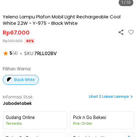
1 / 10
Yeleno Lampu Plafon Mobil Light Rechargeable Cool
White 2.2W - Y-975
-
Black White
Rp
67.000
Rp
109.900
40
%
•
SKU
7RLL02BV
5
(
4
)
Pilihan Warna:
Black White
Lihat
2
Lokasi Lainnya
Informasi Stok:
Jabodetabek
Gudang Online
Pick n Go Bekasi
Tersedia
Pre-Order