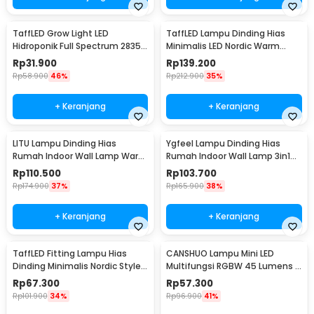
TaffLED Grow Light LED
TaffLED Lampu Dinding Hias
Hidroponik Full Spectrum 2835
Minimalis LED Nordic Warm
SMD 220V 50W - RO22
White E27 12W - G9
Rp
31.900
Rp
139.200
Rp
58.900
46%
Rp
212.900
35%
+ Keranjang
+ Keranjang
LITU Lampu Dinding Hias
Ygfeel Lampu Dinding Hias
Rumah Indoor Wall Lamp Warm
Rumah Indoor Wall Lamp 3in1
White 3000K 7W - W22
Color - JS-QD407
Rp
110.500
Rp
103.700
Rp
174.900
37%
Rp
165.900
38%
+ Keranjang
+ Keranjang
TaffLED Fitting Lampu Hias
CANSHUO Lampu Mini LED
Dinding Minimalis Nordic Style
Multifungsi RGBW 45 Lumens 3
E27 265V - WF-M004
PCS with Remote - YJ-905
Rp
67.300
Rp
57.300
Rp
101.900
34%
Rp
96.900
41%