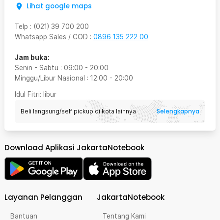
Lihat google maps
Telp
:
(021) 39 700 200
Whatsapp Sales / COD
:
0896 135 222 00
Jam buka:
Senin - Sabtu
:
09:00
-
20:00
Minggu/Libur Nasional
:
12:00
-
20:00
Idul Fitri
: libur
Selengkapnya
Beli langsung/self pickup di kota lainnya
Download Aplikasi JakartaNotebook
Layanan Pelanggan
JakartaNotebook
Bantuan
Tentang Kami