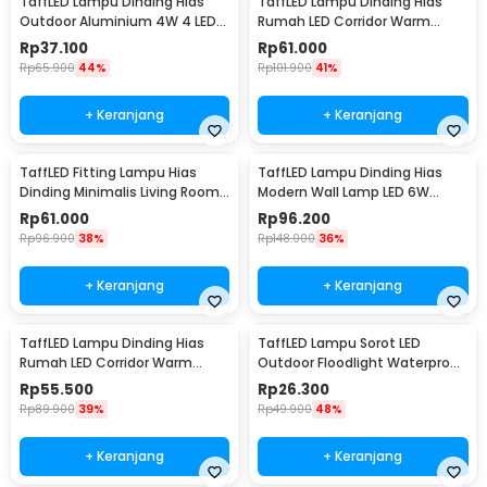
TaffLED Lampu Dinding Hias
TaffLED Lampu Dinding Hias
Outdoor Aluminium 4W 4 LED
Rumah LED Corridor Warm
Warm White - B053
White 3000K 6W 29cm - F0011
Rp
37.100
Rp
61.000
Rp
65.900
44%
Rp
101.900
41%
+ Keranjang
+ Keranjang
TaffLED Fitting Lampu Hias
TaffLED Lampu Dinding Hias
Dinding Minimalis Living Room
Modern Wall Lamp LED 6W
Light E27 - F215
Warm White 85-265V -
Rp
61.000
Rp
96.200
WLA8286
Rp
96.900
38%
Rp
148.900
36%
+ Keranjang
+ Keranjang
TaffLED Lampu Dinding Hias
TaffLED Lampu Sorot LED
Rumah LED Corridor Warm
Outdoor Floodlight Waterproof
White 3000K 6W 22cm - F0011
Cool White 50W - A8
Rp
55.500
Rp
26.300
Rp
89.900
39%
Rp
49.900
48%
+ Keranjang
+ Keranjang