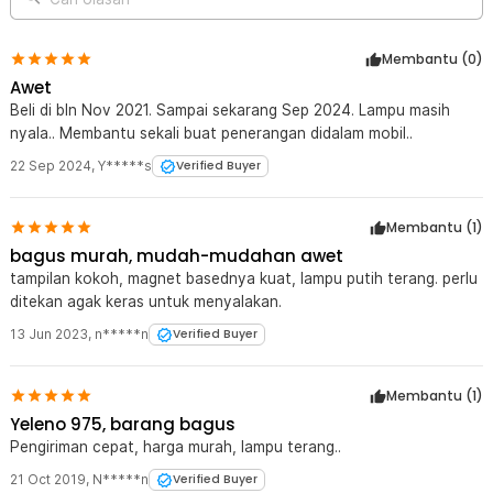
Membantu (
0
)
Awet
Beli di bln Nov 2021. Sampai sekarang Sep 2024. Lampu masih
nyala.. Membantu sekali buat penerangan didalam mobil..
22 Sep 2024
,
Y*****s
Verified Buyer
Membantu (
1
)
bagus murah, mudah-mudahan awet
tampilan kokoh, magnet basednya kuat, lampu putih terang. perlu
ditekan agak keras untuk menyalakan.
13 Jun 2023
,
n*****n
Verified Buyer
Membantu (
1
)
Yeleno 975, barang bagus
Pengiriman cepat, harga murah, lampu terang..
21 Oct 2019
,
N*****n
Verified Buyer