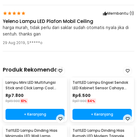
Membantu (
1
)
Yeleno Lampu LED Plafon Mobil Ceiling
harga murah, tidak perlu dari saklar sudah otomatis nyala jika di
sentuh. thanks gan
29 Aug 2019
,
S*****o
Produk Rekomendasi
Lampu Mini LED Multifungsi
TaffLED Lampu Engsel Sendok
Stick and Click Lamp Cool
LED Kabinet Sensor Cahaya
White 6.5cm - LL003
Cool White 12V - XYD
Rp
7.800
Rp
6.500
Rp
19.900
61%
Rp
17.900
64%
+ Keranjang
+ Keranjang
TaffLED Lampu Dinding Hias
TaffLED Lampu Dinding Hias
Minimalis LED Wall Lamp
Rumah LED Modern Triangle