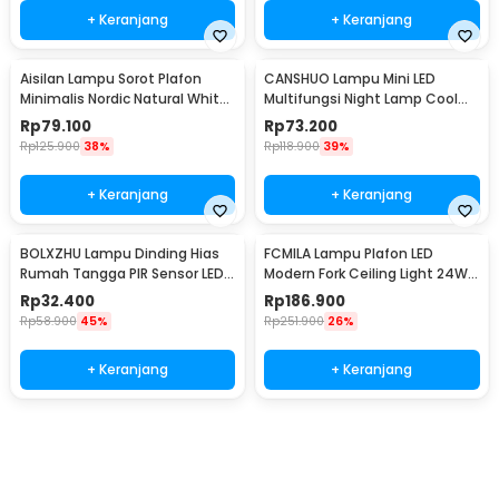
+ Keranjang
+ Keranjang
Aisilan Lampu Sorot Plafon
CANSHUO Lampu Mini LED
Minimalis Nordic Natural White
Multifungsi Night Lamp Cool
4000K 7W - MSD52
White 4.5V 3W 6 PCS - TD001
Rp
79.100
Rp
73.200
Rp
125.900
38%
Rp
118.900
39%
+ Keranjang
+ Keranjang
BOLXZHU Lampu Dinding Hias
FCMILA Lampu Plafon LED
Rumah Tangga PIR Sensor LED
Modern Fork Ceiling Light 24W
Warm White 3W - HCGY003
Cool White - M234
Rp
32.400
Rp
186.900
Rp
58.900
45%
Rp
251.900
26%
+ Keranjang
+ Keranjang
Beli Sekarang