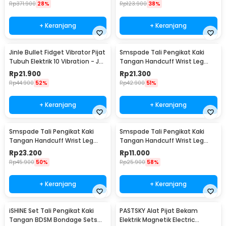
Rp
371.900
28%
Rp
123.900
38%
+ Keranjang
+ Keranjang
Jinle Bullet Fidget Vibrator Pijat
Smspade Tali Pengikat Kaki
Tubuh Elektrik 10 Vibration - J-
Tangan Handcuff Wrist Leg
010
BDSM - PCT4
Rp
21.900
Rp
21.300
Rp
44.900
52%
Rp
42.900
51%
+ Keranjang
+ Keranjang
Smspade Tali Pengikat Kaki
Smspade Tali Pengikat Kaki
Tangan Handcuff Wrist Leg
Tangan Handcuff Wrist Leg
BDSM - 00632
BDSM Bondage - PCT6
Rp
23.200
Rp
11.000
Rp
45.900
50%
Rp
25.900
58%
+ Keranjang
+ Keranjang
iSHINE Set Tali Pengikat Kaki
PASTSKY Alat Pijat Bekam
Tangan BDSM Bondage Sets
Elektrik Magnetik Electric