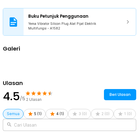
Rincian yang Anda dapatkan untuk pembelian produk ini:
1 x Yema Vibrator Silicon Plug Alat Pijat Elektrik Multifungsi -
A1582
Buku Petunjuk Penggunaan
Yema Vibrator Silicon Plug Alat Pijat Elektrik
Multifungsi - A1582
Galeri
Ulasan
4.5
Beri Ulasan
/5
2
Ulasan
Semua
5
(
1
)
4
(
1
)
3
(
0
)
2
(
0
)
1
(
0
)
Cari Ulasan