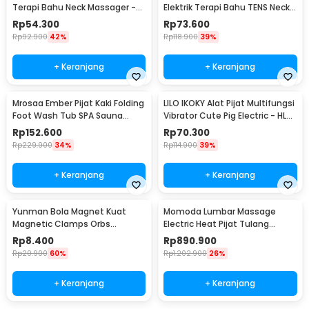
Terapi Bahu Neck Massager -
Elektrik Terapi Bahu TENS Neck
KS-996-1D
Massager - JT-808
Rp
54.300
Rp
73.600
Rp
92.900
42%
Rp
118.900
39%
+ Keranjang
+ Keranjang
Mrosaa Ember Pijat Kaki Folding
LILO IKOKY Alat Pijat Multifungsi
Foot Wash Tub SPA Sauna
Vibrator Cute Pig Electric - HL-
Massage Bucket - 7981
1907
Rp
152.600
Rp
70.300
Rp
229.900
34%
Rp
114.900
39%
+ Keranjang
+ Keranjang
Yunman Bola Magnet Kuat
Momoda Lumbar Massage
Magnetic Clamps Orbs
Electric Heat Pijat Tulang
Multifungsi 1cm 2 PCS - BD05
Belakang - SX351
Rp
8.400
Rp
890.900
Rp
20.900
60%
Rp
1.202.900
26%
+ Keranjang
+ Keranjang