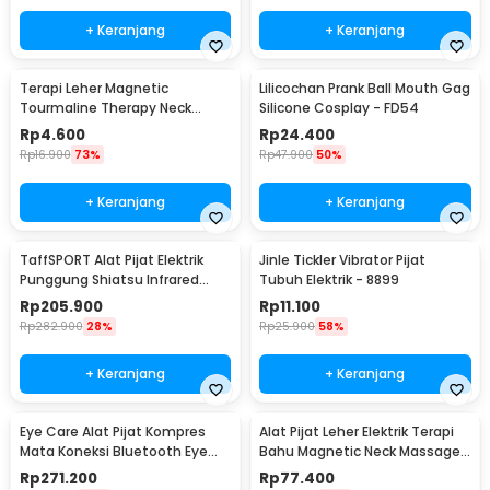
+ Keranjang
+ Keranjang
Terapi Leher Magnetic
Lilicochan Prank Ball Mouth Gag
Tourmaline Therapy Neck
Silicone Cosplay - FD54
Massager - DA-3484
Rp
4.600
Rp
24.400
Rp
16.900
73%
Rp
47.900
50%
+ Keranjang
+ Keranjang
TaffSPORT Alat Pijat Elektrik
Jinle Tickler Vibrator Pijat
Punggung Shiatsu Infrared
Tubuh Elektrik - 8899
Massager - 608
Rp
205.900
Rp
11.100
Rp
282.900
28%
Rp
25.900
58%
+ Keranjang
+ Keranjang
Eye Care Alat Pijat Kompres
Alat Pijat Leher Elektrik Terapi
Mata Koneksi Bluetooth Eye
Bahu Magnetic Neck Massager
Massager - H500
- HX-5880
Rp
271.200
Rp
77.400