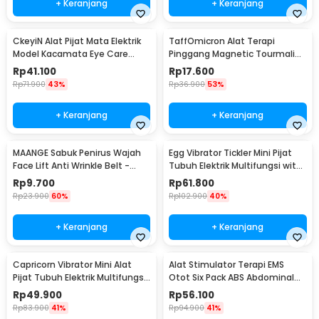
+ Keranjang
+ Keranjang
CkeyiN Alat Pijat Mata Elektrik
TaffOmicron Alat Terapi
Model Kacamata Eye Care
Pinggang Magnetic Tourmaline
Massager - MR818
Nylon Size L
Rp
41.100
Rp
17.600
Rp
71.900
43%
Rp
36.900
53%
+ Keranjang
+ Keranjang
MAANGE Sabuk Penirus Wajah
Egg Vibrator Tickler Mini Pijat
Face Lift Anti Wrinkle Belt -
Tubuh Elektrik Multifungsi with
TZ18
Remote - 11829
Rp
9.700
Rp
61.800
Rp
23.900
60%
Rp
102.900
40%
+ Keranjang
+ Keranjang
Capricorn Vibrator Mini Alat
Alat Stimulator Terapi EMS
Pijat Tubuh Elektrik Multifungsi
Otot Six Pack ABS Abdominal
- EL-025
Muscle - 068R2
Rp
49.900
Rp
56.100
Rp
83.900
41%
Rp
94.900
41%