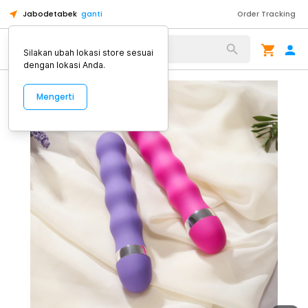
Jabodetabek
ganti
Order Tracking
Alat Kopi
Silakan ubah lokasi store sesuai
dengan lokasi Anda.
Mengerti