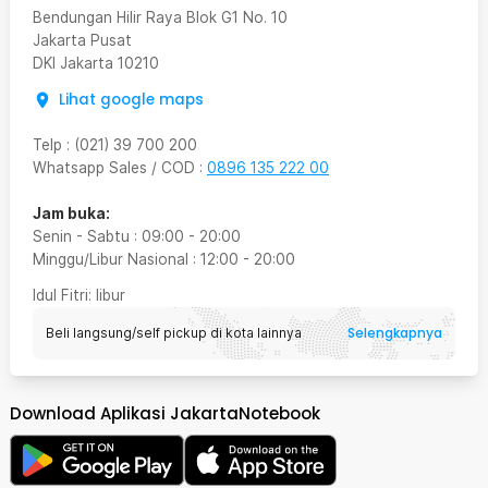
Bendungan Hilir Raya Blok G1 No. 10
Jakarta Pusat
DKI Jakarta
10210
Lihat google maps
Telp
:
(021) 39 700 200
Whatsapp Sales / COD
:
0896 135 222 00
Jam buka:
Senin - Sabtu
:
09:00
-
20:00
Minggu/Libur Nasional
:
12:00
-
20:00
Idul Fitri
: libur
Selengkapnya
Beli langsung/self pickup di kota lainnya
Download Aplikasi JakartaNotebook