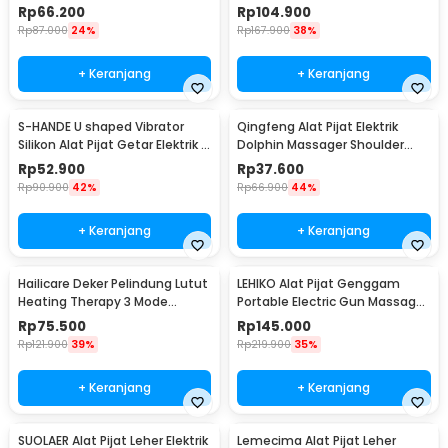
Rope - BD15
Machine Cupping - CP-6181
Rp
66.200
Rp
104.900
Rp
87.000
24%
Rp
167.900
38%
+ Keranjang
+ Keranjang
S-HANDE U shaped Vibrator
Qingfeng Alat Pijat Elektrik
Silikon Alat Pijat Getar Elektrik -
Dolphin Massager Shoulder
SHD-S058
Vibration USB - HK668
Rp
52.900
Rp
37.600
Rp
90.900
42%
Rp
66.900
44%
+ Keranjang
+ Keranjang
Hailicare Deker Pelindung Lutut
LEHIKO Alat Pijat Genggam
Heating Therapy 3 Mode
Portable Electric Gun Massage
Kneepad 1 PCS - 102
Rechargeable - KH-320
Rp
75.500
Rp
145.000
Rp
121.900
39%
Rp
219.900
35%
+ Keranjang
+ Keranjang
SUOLAER Alat Pijat Leher Elektrik
Lemecima Alat Pijat Leher