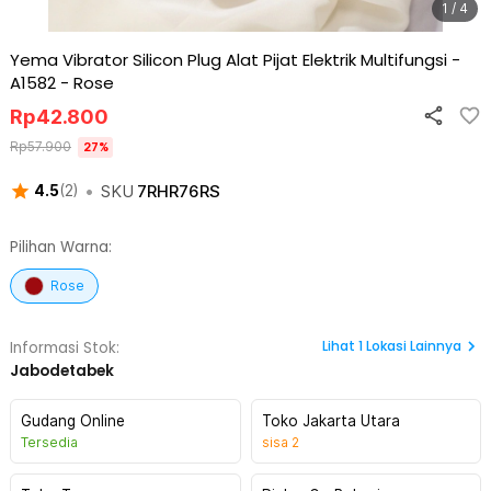
1 / 4
Yema Vibrator Silicon Plug Alat Pijat Elektrik Multifungsi -
A1582
-
Rose
Rp
42.800
Rp
57.900
27
%
•
SKU
7RHR76RS
4.5
(
2
)
Pilihan Warna:
Rose
Lihat
1
Lokasi Lainnya
Informasi Stok:
Jabodetabek
Gudang Online
Toko Jakarta Utara
Tersedia
sisa
2