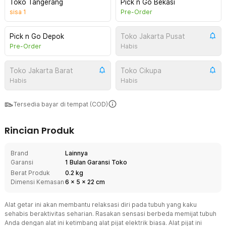
Toko Tangerang
Pick n Go Bekasi
sisa
1
Pre-Order
Pick n Go Depok
Toko Jakarta Pusat
Pre-Order
Habis
Toko Jakarta Barat
Toko Cikupa
Habis
Habis
Tersedia bayar di tempat (COD)
Rincian Produk
Brand
Lainnya
Garansi
1 Bulan Garansi Toko
Berat Produk
0.2 kg
Dimensi Kemasan
6
x
5
x
22
cm
Alat getar ini akan membantu relaksasi diri pada tubuh yang kaku
sehabis beraktivitas seharian. Rasakan sensasi berbeda memijat tubuh
Anda dengan alat ini ketimbang alat pijat elektrik biasa. Alat pijat ini