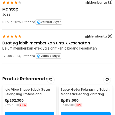
Membantu (
2
)
Mantap
Jozz
01 Aug 2025
,
E*****o
Verified Buyer
Membantu (
0
)
Buat yg lebih memberikan untuk kesehatan
Belum memberikan efek yg signifikan dibidang kesehatan
17 Jun 2024
,
H*****a
Verified Buyer
Produk Rekomendasi
Igia Vibro Shape Sabuk Getar
Sabuk Getar Pelangsing Tubuh
Pelangsing Professional
Magnetik Heating Vibrating
Slimming 55W - MC0138
Belt Massager - X5
Rp
202.300
Rp
119.000
Rp
277.900
28%
Rp
185.900
36%