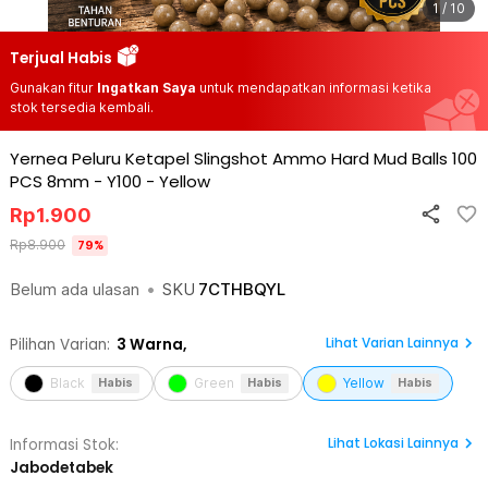
1 / 10
Terjual Habis
Gunakan fitur
Ingatkan Saya
untuk mendapatkan informasi ketika
stok tersedia kembali.
Yernea Peluru Ketapel Slingshot Ammo Hard Mud Balls 100
PCS 8mm - Y100
-
Yellow
Rp
1.900
Rp
8.900
79
%
Belum ada ulasan
•
SKU
7CTHBQYL
Lihat Varian Lainnya
Pilihan Varian:
3
Warna,
Black
Green
Yellow
Habis
Habis
Habis
Lihat
Lokasi Lainnya
Informasi Stok:
Jabodetabek