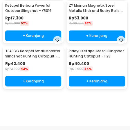
Ketapel Berburu Powerful
ZY Mainan Magnetik Steel
Outdoor Slingshot - YR016
Metalic Stick and Bucky Balls -
005
Rp
17.300
Rp
53.000
Rp
35.900
52%
Rp
90.900
42%
+ Keranjang
+ Keranjang
TEAEGG Ketapel Small Monster
Piaoyu Ketapel Metal Slingshot
Slingshot Hunting Catapult -
Hunting Catapult - 1123
JH8171
Rp
42.400
Rp
40.400
Rp
73.900
43%
Rp
70.900
44%
+ Keranjang
+ Keranjang
Ingatkan Saya