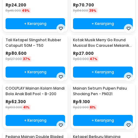
MM8807-1
Rp
24.200
Rp
70.700
Rp
46.900
49%
Rp
114.900
39%
+ Keranjang
+ Keranjang
Tali Ketapel Slingshot Rubber
Kotak Musik Merry Go Round
Catapult 50M - T50
Musical Box Carousel Mekanikal
- HD-Y02
Rp
80.600
Rp
27.000
Rp
127.900
37%
Rp
50.900
47%
+ Keranjang
+ Keranjang
COOLPLAY Mainan Kolam Mandi
Mainan Setrum Pulpen Palsu
Bola Anak Ball Pool - B-200
Shocking Pen - PN021
Rp
62.300
Rp
9.100
Rp
103.900
41%
Rp
22.900
61%
+ Keranjang
+ Keranjang
Pedang Mainan Double Bladed
Ketapel Berburu Mancing