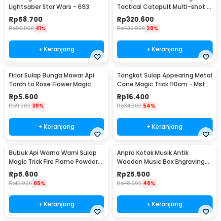
Lightsaber Star Wars - 693
Tactical Catapult Multi-shot -
KMSS
Rp
58.700
Rp
320.600
Rp
98.900
41%
Rp
439.900
28%
+ Keranjang
+ Keranjang
Firlar Sulap Bunga Mawar Api
Tongkat Sulap Appearing Metal
Torch to Rose Flower Magic
Cane Magic Trick 110cm - Mstk-
Trick - 82120
002
Rp
5.600
Rp
16.400
Rp
9.000
38%
Rp
34.900
54%
+ Keranjang
+ Keranjang
Bubuk Api Warna Warni Sulap
Anpro Kotak Musik Antik
Magic Trick Fire Flame Powder
Wooden Music Box Engraving
15g - YY064
Harry Potter - ADQ0194
Rp
5.600
Rp
25.500
Rp
15.900
65%
Rp
48.900
48%
+ Keranjang
+ Keranjang