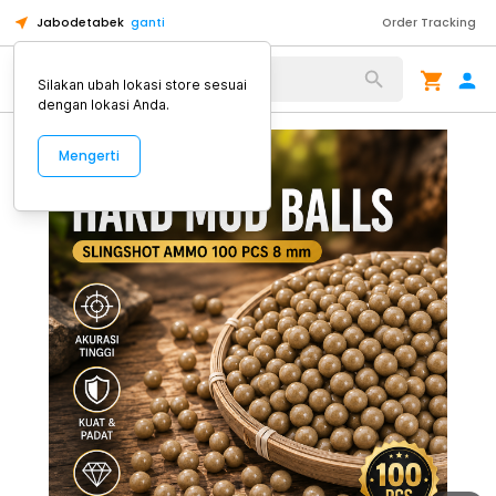
Jabodetabek
ganti
Order Tracking
Alat Kopi
Silakan ubah lokasi store sesuai
dengan lokasi Anda.
Mengerti