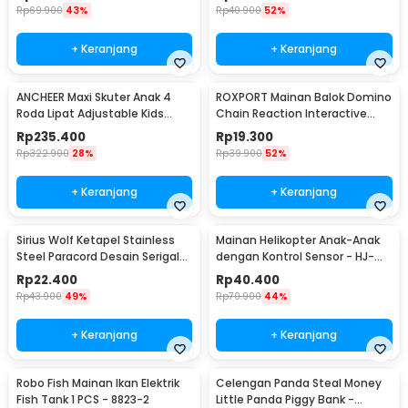
Rp
69.900
43%
Rp
40.900
52%
+ Keranjang
+ Keranjang
ANCHEER Maxi Skuter Anak 4
ROXPORT Mainan Balok Domino
Roda Lipat Adjustable Kids
Chain Reaction Interactive
Scooter - QZ-001
Toys 120 PCS - ZMY-1
Rp
235.400
Rp
19.300
Rp
322.900
28%
Rp
39.900
52%
+ Keranjang
+ Keranjang
Sirius Wolf Ketapel Stainless
Mainan Helikopter Anak-Anak
Steel Paracord Desain Serigala
dengan Kontrol Sensor - HJ-
- HW-GJ049
8188
Rp
22.400
Rp
40.400
Rp
43.900
49%
Rp
70.900
44%
+ Keranjang
+ Keranjang
Robo Fish Mainan Ikan Elektrik
Celengan Panda Steal Money
Fish Tank 1 PCS - 8823-2
Little Panda Piggy Bank -