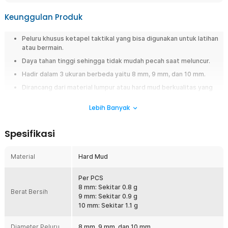
Keunggulan Produk
Peluru khusus ketapel taktikal yang bisa digunakan untuk latihan
atau bermain.
Daya tahan tinggi sehingga tidak mudah pecah saat meluncur.
Hadir dalam 3 ukuran berbeda yaitu 8 mm, 9 mm, dan 10 mm.
Dirancang dari material lumpur atau hard mud berkualitas yang
mendukung sesi latihan menembak.
Lebih Banyak
Overview
Akurasi tembakan tidak hanya bergantung pada teknik, tetapi juga pada
Spesifikasi
kualitas peluru yang digunakan. Yernea Peluru Ketapel Hard Mud
dirancang untuk memberikan stabilitas dan daya tahan saat digunakan
Material
Hard Mud
dengan ketapel taktis. Terbuat dari material lumpur keras yang telah
dipadatkan, peluru ini memiliki kekuatan optimal untuk menahan tekanan
tinggi. Hadir dalam tiga ukuran berbeda, cocok untuk latihan menembak
Per PCS
jarak jauh maupun sekadar permainan target ringan.
8 mm: Sekitar 0.8 g
Berat Bersih
9 mm: Sekitar 0.9 g
Fitur
10 mm: Sekitar 1.1 g
Dirancang Khusus untuk Ketapel Taktikal
Diameter Peluru
8 mm, 9 mm, dan 10 mm