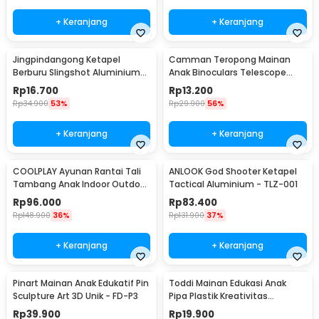
+ Keranjang
+ Keranjang
Jingpindangong Ketapel
Camman Teropong Mainan
Berburu Slingshot Aluminium
Anak Binoculars Telescope
Alloy - OD-014
2.5x26 - 1138
Rp
16.700
Rp
13.200
Rp
34.900
53%
Rp
29.900
56%
+ Keranjang
+ Keranjang
COOLPLAY Ayunan Rantai Tali
ANLOOK God Shooter Ketapel
Tambang Anak Indoor Outdoor
Tactical Aluminium - TLZ-001
- WS-2100
Rp
96.000
Rp
83.400
Rp
148.900
36%
Rp
131.900
37%
+ Keranjang
+ Keranjang
Pinart Mainan Anak Edukatif Pin
Toddi Mainan Edukasi Anak
Sculpture Art 3D Unik - FD-P3
Pipa Plastik Kreativitas
Bangunan 4D STEM - 88003
Rp
39.900
Rp
19.900