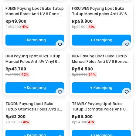
RUERN Payung Lipat Buka Tutup
FRRUIWEN Payung Lipat Buka
Manual Bordir Anti UV 6 Bone
Tutup Manual polos Anti UV 6
92cm - R-3
Bone 90cm - F-6
Rp
49.900
Rp
59.900
Rp
83.900
41%
Rp
99.900
41%
+ Keranjang
+ Keranjang
HUJI Payung Lipat Buka Tutup
IBEN Payung Lipat Buka Tutup
Manual Polos Anti UV Vinyl 6
Manual Polos Anti UV 6 Bones
Bone 90cm - HJ190
90cm - HA003
Rp
43.700
Rp
54.900
Rp
74.900
42%
Rp
83.000
34%
+ Keranjang
+ Keranjang
ZUODU Payung Lipat Buka
TRAVELY Payung Lipat Buka
Tutup Otomatis Polos Anti UV
Tutup Otomatis Polos Anti UV
10 Bone 103cm - YMD-10
12 Bone 105cm - TRA002
Rp
62.200
Rp
56.000
Rp
103.900
41%
Rp
94.900
41%
+ Keranjang
+ Keranjang