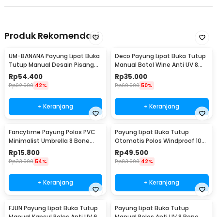
Produk Rekomendasi
UM-BANANA Payung Lipat Buka
Deco Payung Lipat Buka Tutup
Tutup Manual Desain Pisang
Manual Botol Wine Anti UV 8
Umbrella 88cm - UME0007
Bone 97cm - YS06
Rp
54.400
Rp
35.000
Rp
92.900
42%
Rp
69.900
50%
+ Keranjang
+ Keranjang
Fancytime Payung Polos PVC
Payung Lipat Buka Tutup
Minimalist Umbrella 8 Bone
Otomatis Polos Windproof 10
90cm - P075
Bone 105cm - CJZ13
Rp
15.800
Rp
49.500
Rp
33.900
54%
Rp
83.900
42%
+ Keranjang
+ Keranjang
FJUN Payung Lipat Buka Tutup
Payung Lipat Buka Tutup
Manual Kapsul Polos Anti UV 6
Manual Polos Anti UV 8 Bone