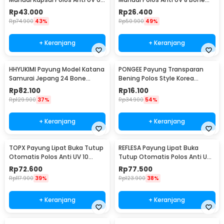
Bone 87cm - PAS341
95cm - UM162
Rp
43.000
Rp
26.400
Rp
74.900
43%
Rp
50.900
49%
+ Keranjang
+ Keranjang
HHYUKIMI Payung Model Katana
PONGEE Payung Transparan
Samurai Jepang 24 Bone
Bening Polos Style Korea
105cm - B062
Jepang 8 Bone 90cm - P077
Rp
82.100
Rp
16.100
Rp
129.900
37%
Rp
34.900
54%
+ Keranjang
+ Keranjang
TOPX Payung Lipat Buka Tutup
REFLESA Payung Lipat Buka
Otomatis Polos Anti UV 10
Tutup Otomatis Polos Anti UV
Bone 105cm - T1212
10 Bone 105cm - MI7454
Rp
72.600
Rp
77.500
Rp
117.900
39%
Rp
123.900
38%
+ Keranjang
+ Keranjang