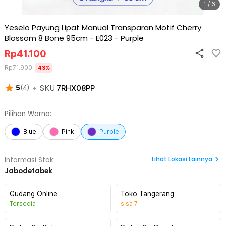
1 / 6
Yeselo Payung Lipat Manual Transparan Motif Cherry
Blossom 8 Bone 95cm - E023
-
Purple
Rp
41.100
Rp
71.900
43
%
•
SKU
7RHX08PP
5
(
4
)
Pilihan Warna:
Blue
Pink
Purple
Lihat
Lokasi Lainnya
Informasi Stok:
Jabodetabek
Gudang Online
Toko Tangerang
Tersedia
sisa
7