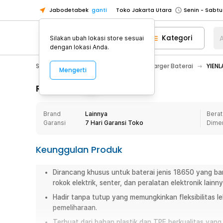
Jabodetabek
ganti
Toko Jakarta Utara
Toko Tangerang
Kategori
A
Silakan ubah lokasi store sesuai
Toko Cikupa
dengan lokasi Anda.
Pick n Go Jakarta Barat
Senin - J
Sport & Outdoor
Senter LED
Charger Baterai
YIENL
Mengerti
Pick n Go Bekasi
Senin - Jumat (08
Pick n Go Depok
Senin - Jumat (08
Rincian Produk
Toko Jakarta Pusat
Senin - Sabtu
Brand
Lainnya
Berat
Toko Jakarta Barat
Senin - Sabtu
Garansi
7 Hari Garansi Toko
Dime
Toko Jakarta Utara
Toko Tangerang
Keunggulan Produk
Toko Cikupa
Dirancang khusus untuk baterai jenis 18650 yang b
Pick n Go Jakarta Barat
Senin - J
rokok elektrik, senter, dan peralatan elektronik lainny
Pick n Go Bekasi
Senin - Jumat (08
Hadir tanpa tutup yang memungkinkan fleksibilitas 
Pick n Go Depok
Senin - Jumat (08
pemeliharaan.
Terbuat dari bahan plastik dan TPE berkualitas yang