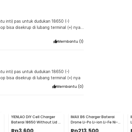
atu inti) pas untuk dudukan 18650 (-)
p bisa disekrup di lubang terminal (+) nya
 input captcha automatic capital letter
Membantu (
1
)
atu inti) pas untuk dudukan 18650 (-)
p bisa disekrup di lubang terminal (+) nya
Membantu (
0
)
YIENLAO DIY Cell Charger
IMAX B6 Charger Baterai
Baterai 18650 Without Lid 2
Drone Li-Po Li-ion Li-Fe Ni-
Cell - BC-001/2
Cd Polymer LCD 80W
Rp
3.600
Rp
213.500