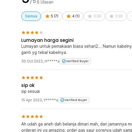
/5
sangat baik untuk perakitan perangkat elektronik pribad
8
Ulasan
Bahan Berkualitas
Semua
5
(
7
)
4
(
1
)
3
(
0
)
2
(
0
)
Terbuat dari bahan plastik dan TPE berkualitas, charger 
lama dan kokoh. Bahan ini memastikan charger dapat b
merakit berbagai peralatan elektronik DIY, tanpa membu
Lumayan harga segini
Kelengkapan Produk
Lumayan untuk pemakaian biasa sehari2.... Namun kabelny
Rincian yang Anda dapatkan untuk pembelian produk ini
ganti yg tebal kabelnya.
1 x YIENLAO DIY Cell Charger Baterai 18650 Without
30 Oct 2023
,
H*****a
Verified Buyer
sip ok
sip sesuai
15 Apr 2023
,
Y*****a
Verified Buyer
Ah udah ga aneh dah belanja dimari mah, dari jamannya ma
orderan ini yg amazing, order pas saur sorenya udah samp