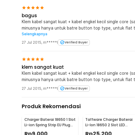
bagus
Klem kabel sangat kuat + kabel engkel kecil single core (s
minusnya hanya untuk batre button top type, untuk flat to
Selengkapnya
jaknot gimana sih?? captcha comment case sensitive, tapi
wkwkwk
27 Jul 2015
,
m*****l
Verified Buyer
klem sangat kuat
Klem kabel sangat kuat + kabel engkel kecil single core (s
minusnya hanya untuk batre button top type, untuk flat to
27 Jul 2015
,
m*****l
Verified Buyer
Produk Rekomendasi
Charger Baterai 18650 1 Slot
Taffware Charger Baterai
Li-ion Spring Strip EU Plug
Li-Ion 18650 2 Slot LED
240V - TG-088
Indicator 240V 1A - MTLC-
Rp
9.000
Rp
25.200