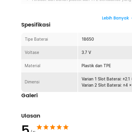
Overview
Lebih Banyak
Produk ini merupakan tempat pengisian daya baterai tanp
Spesifikasi
merakit sebuah sistem menggunakan pengisi daya baterai 
tidak mudah rusak, sehingga cocok untuk penggunaan jan
Tipe Baterai
18650
Fitur
Voltase
3.7 V
Suku Cadang DIY
Produk ini dirancang untuk Anda yang suka membuat peral
Material
Plastik dan TPE
charger adalah komponen yang sangat berguna dalam p
memberikan kebebasan untuk berkreasi sesuai keingina
Varian 1 Slot Baterai: ±2.1 
Dimensi
Khusus Baterai 18650
Varian 2 Slot Baterai: ±4 x
Charger ini dirancang khusus untuk baterai jenis 1865
Galeri
seperti rokok elektrik, senter, dan peralatan elektronik
baterai ini, Anda tidak perlu khawatir tentang kecocoka
Desain Tanpa Tutup
Ulasan
Desain tanpa tutup memungkinkan fleksibilitas lebih b
5
Anda dapat dengan mudah mengganti atau menambah ba