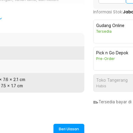
Informasi Stok:
Jab
a tutup yang berguna bagi Anda yang ingin
Gudang Online
18650. Terbuat dari bahan berkualitas yang
Tersedia
gka panjang.
Pick n Go Depok
Pre-Order
atan elektronik sendiri (DIY). Cell
roses merakit sistem pengisian daya,
n Anda.
x 7.6 x 2.1 cm
Toko Tangerang
 7.5 x 1.7 cm
Habis
0, yang banyak digunakan pada perangkat
 lainnya. Dengan slot yang pas untuk
Tersedia bayar d
n baterai.
esar dalam penggunaan dan pemeliharaan.
terai, menjadikannya pilihan yang
Beri Ulasan