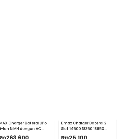
IMAX Charger Baterai LiPo
Bmax Charger Baterai 2
Li-Ion NiMH dengan AC
Slot 14500 18350 18650
Adapter Integrated - B6AC
18500 26650 Li-Ion LED -
Rp
263.600
Rp
25.100