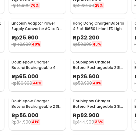
Rp
14.900
Rp
292.900
76%
28%
0
Lincoiah Adaptor Power
Hong Dong Charger Baterai
Supply Converter AC to DC
4 Slot 18650 Li-Ion LED Light
12V 3A EU Plug - 1230
4.2V 1200mA - MS-404A
Rp
25.900
Rp
32.200
Rp
49.900
Rp
58.900
49%
46%
Doublepow Charger
Doublepow Charger
Baterai Rechargeable 4
Baterai Rechargeable 2 Slot
-
Slot AA AAA with AAA 4 PCS
AA AAA with AAA 2 PCS -
Rp
65.000
Rp
26.600
- DP-B02
DP-B01
Rp
106.900
Rp
50.900
40%
48%
Doublepow Charger
Doublepow Charger
t
Baterai Rechargeable 2 Slot
Baterai Rechargeable 2 Slot
9V with 9V 1 PCS - DP-B09
9V with 9V 2 PCS - DP-B09
Rp
56.000
Rp
92.900
Rp
94.900
Rp
144.900
41%
36%