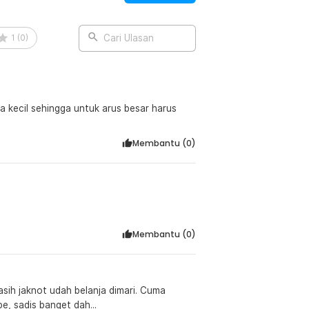
i Anda.
1
(
0
)
Cari Ulasan
ini tidak hanya ringan, tetapi juga tahan
ertahan lama meskipun digunakan untuk
at hasil rakitan Anda terasa berat.
a kecil sehingga untuk arus besar harus
:
 Lid - BC-001/2
Membantu (
0
)
Membantu (
0
)
sih jaknot udah belanja dimari. Cuma
e, sadis banget dah...