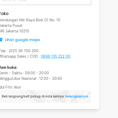
Toko
Bendungan Hilir Raya Blok G1 No. 10
Jakarta Pusat
DKI Jakarta
10210
Lihat google maps
Telp
:
(021) 39 700 200
Whatsapp Sales / COD
:
0896 135 222 00
Jam buka:
Senin - Sabtu
:
09:00
-
20:00
Minggu/Libur Nasional
:
12:00
-
20:00
Idul Fitri
: libur
Selengkapnya
Beli langsung/self pickup di kota lainnya