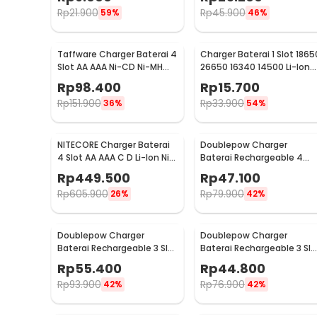
04200-1000
Rp
21.900
Rp
45.900
59%
46%
Taffware Charger Baterai 4
Charger Baterai 1 Slot 1865
Slot AA AAA Ni-CD Ni-MH
26650 16340 14500 Li-Ion
Fast Charging LCD -
Spring Strip - NK-205
Rp
98.400
Rp
15.700
C905W
Rp
151.900
Rp
33.900
36%
54%
NITECORE Charger Baterai
Doublepow Charger
4 Slot AA AAA C D Li-Ion Ni-
Baterai Rechargeable 4
MH LCD Display - UM4
Slot AA AAA with AA 4 PCS 
Rp
449.500
Rp
47.100
DP-B02
Rp
605.900
Rp
79.900
26%
42%
Doublepow Charger
Doublepow Charger
Baterai Rechargeable 3 Slot
Baterai Rechargeable 3 Slo
AA AAA with AAA 3 PCS -
AA AAA with AA 3 PCS - DP-
Rp
55.400
Rp
44.800
DP-B33
B33
Rp
93.900
Rp
76.900
42%
42%