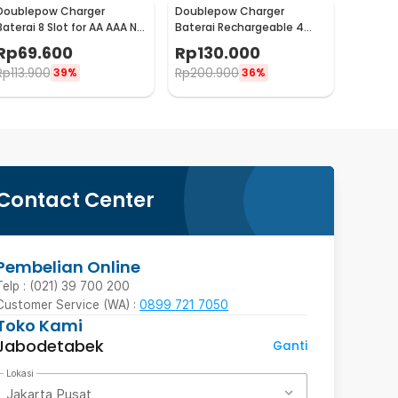
Doublepow Charger
Doublepow Charger
Baterai 8 Slot for AA AAA Ni-
Baterai Rechargeable 4
MH NiCD LED Light - DP-K18
Slot AA AAA with AA 4 PCS -
Rp
69.600
Rp
130.000
DP-K11
Rp
113.900
Rp
200.900
39%
36%
Contact Center
Pembelian Online
Telp : (021) 39 700 200
Customer Service (WA) :
0899 721 7050
Toko Kami
Jabodetabek
Ganti
Lokasi
Jakarta Pusat