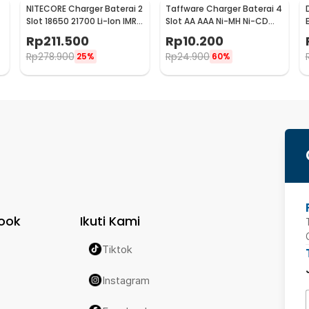
NITECORE Charger Baterai 2
Taffware Charger Baterai 4
Slot 18650 21700 Li-Ion IMR
Slot AA AAA Ni-MH Ni-CD
-
with LED Light - UI2
USB Plug - B-04
Rp
211.500
Rp
10.200
Rp
278.900
Rp
24.900
25%
60%
ook
Ikuti Kami
Tiktok
Instagram