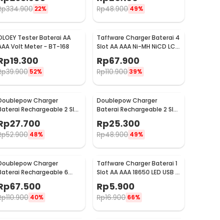
BH-042100-02U
Rp
334.900
Rp
48.900
22%
49%
OLOEY Tester Baterai AA
Taffware Charger Baterai 4
AAA Volt Meter - BT-168
Slot AA AAA Ni-MH NiCD LCD
Display - C903W
Rp
19.300
Rp
67.900
Rp
39.900
Rp
110.900
52%
39%
Doublepow Charger
Doublepow Charger
Baterai Rechargeable 2 Slot
Baterai Rechargeable 2 Slot
AA AAA with AA 2 PCS - DP-
AA AAA with AA 2 PCS - DP-
Rp
27.700
Rp
25.300
B01 1200
B01 800
Rp
52.900
Rp
48.900
48%
49%
Doublepow Charger
Taffware Charger Baterai 1
Baterai Rechargeable 6
Slot AA AAA 18650 LED USB -
Slot AA AAA with AA 6 PCS -
TG-188
Rp
67.500
Rp
5.900
DP-B06
Rp
110.900
Rp
16.900
40%
66%