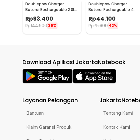
Doublepow Charger
Doublepow Charger
Baterai Rechargeable 2 Slot
Baterai Rechargeable 4
CR2 with CR2 2 PCS - DP-
Slot AA AAA with AA 4 PCS 
Rp
93.400
Rp
44.100
K06
DP-U82
Rp
144.900
Rp
75.900
36%
42%
Download Aplikasi JakartaNotebook
Layanan Pelanggan
JakartaNoteb
Bantuan
Tentang Kami
Klaim Garansi Produk
Kontak Kami