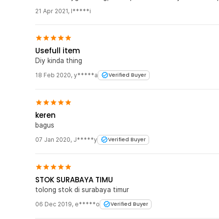
21 Apr 2021
,
I*****i
Usefull item
Diy kinda thing
18 Feb 2020
,
y*****a
Verified Buyer
keren
bagus
07 Jan 2020
,
J*****y
Verified Buyer
STOK SURABAYA TIMU
tolong stok di surabaya timur
06 Dec 2019
,
e*****o
Verified Buyer