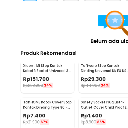
Belum ada ul
Produk Rekomendasi
Xiaomi Mi Stop Kontak
Taffware Stop Kontak
Kabel 3 Socket Universal 3
Dinding Universal UK EU US
USB A 1.8M 250V 2500W -
dan 2 USB Port - ATH1
Rp
151.700
Rp
29.300
XMCXB01QMN (ORIGINAL)
Rp
228.900
Rp
44.000
34%
34%
TaffHOME Kotak Cover Stop
Safety Socket Plug Listrik
Kontak Dinding Type 86 -
Outlet Cover Child Proof E
S126
1 PCS
Rp
7.400
Rp
1.400
Rp
21.900
Rp
8.900
67%
85%