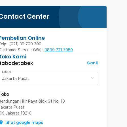
Contact Center
Pembelian Online
Telp : (021) 39 700 200
Customer Service (WA) :
0899 721 7050
Toko Kami
Jabodetabek
Ganti
Lokasi
Jakarta Pusat
Toko
Bendungan Hilir Raya Blok G1 No. 10
Jakarta Pusat
DKI Jakarta
10210
Lihat google maps