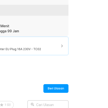
t.
erhadap suhu tinggi sehingga lebih aman
ngkapi perlindungan terhadap arus pendek
nan perangkat elektronik yang
 Menit
re controller untuk kebutuhan rumah
ingga 99 Jam
ritas stop kontak di Indonesia. Tidak
eter EU Plug 16A 230V - TC02
 digunakan setelah dipasang. Desain
uang.
:
ometer EU Plug 16A 230V - TC02
Beri Ulasan
1
(
0
)
Cari Ulasan