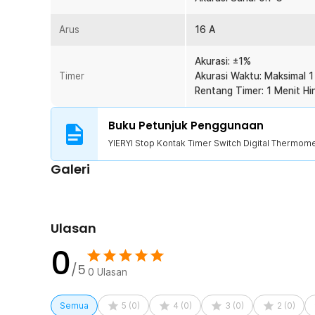
membantu meningkatkan akurasi pengendalian perangka
Proteksi Kelistrikan Lebih Aman
Arus
16 A
Menggunakan material PC flame retardant yang tahan t
digunakan dalam jangka panjang. Stop kontak juga dile
Akurasi: ±1%
dan tegangan berlebih untuk membantu menjaga keama
Timer
Akurasi Waktu: Maksimal 1
terhubung. Sangat cocok digunakan sebagai temperatu
Rentang Timer: 1 Menit H
maupun industri ringan.
Plug EU Siap Digunakan
Buku Petunjuk Penggunaan
Menggunakan plug tipe EU yang kompatibel dengan mayo
YIERYI Stop Kontak Timer Switch Digital Thermom
memerlukan adaptor tambahan sehingga dapat langsung
ringkas membuat pemasangan tidak memakan banyak r
Galeri
Kelengkapan Produk
Rincian yang Anda dapatkan untuk pembelian produk ini
Ulasan
1 x YIERYI Stop Kontak Timer Switch Digital Therm
0
1 x Kabel Sensor
1 x Panduan Penggunaan
/5
0
Ulasan
Semua
5
(
0
)
4
(
0
)
3
(
0
)
2
(
0
)