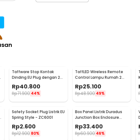
asan
Taffware Stop Kontak
TaffLED Wireless Remote
Dinding EU Plug dengan 2
Control Lampu Rumah 2
USB Port - SCN2
Way - YAM802
Rp
40.800
Rp
25.100
Rp
71.900
Rp
48.900
44%
49%
Safety Socket Plug Listrik EU
Box Panel Listrik Duradus
U
Spring Style - ZC6001
Junction Box Enclosure
Waterproof 158x90mm -
Rp
2.600
Rp
33.400
B1589
Rp
12.900
Rp
60.900
80%
46%