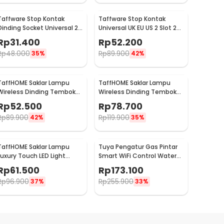
Taffware Stop Kontak
Taffware Stop Kontak
Dinding Socket Universal 2
Universal UK EU US 2 Slot 2
USB A Switch 250V - LC-19
USB On/Off Switch - LC-86
Rp
31.400
Rp
52.200
Rp
48.000
Rp
89.900
35%
42%
TaffHOME Saklar Lampu
TaffHOME Saklar Lampu
Wireless Dinding Tembok
Wireless Dinding Tembok
Lamp Switch RF 433MHz 1
Lamp Switch RF 433MHz 2
Rp
52.500
Rp
78.700
Gang 1 Receiver - WHK01
Gang 2 Receiver - WHK01
Rp
89.900
Rp
119.900
42%
35%
TaffHOME Saklar Lampu
Tuya Pengatur Gas Pintar
Luxury Touch LED Light
Smart WiFi Control Water
Panel 3 Gang - AO-001
Valve Gas Controller - YB5
Rp
61.500
Rp
173.100
Rp
96.900
Rp
255.900
37%
33%