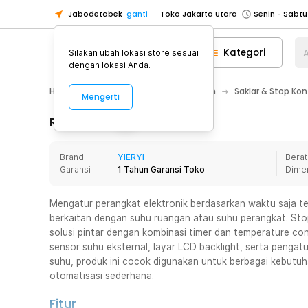
Jabodetabek
ganti
Toko Jakarta Utara
Toko Tangerang
Kategori
A
Silakan ubah lokasi store sesuai
Toko Cikupa
dengan lokasi Anda.
Pick n Go Jakarta Barat
Senin - J
Home Appliance
Perawatan Rumah
Saklar & Stop Kont
Mengerti
Pick n Go Bekasi
Senin - Jumat (08
Pick n Go Depok
Senin - Jumat (08
Rincian Produk
Toko Jakarta Pusat
Senin - Sabtu
Brand
YIERYI
Berat
Toko Jakarta Barat
Senin - Sabtu
Garansi
1 Tahun Garansi Toko
Dime
Toko Jakarta Utara
Toko Tangerang
Mengatur perangkat elektronik berdasarkan waktu saja te
berkaitan dengan suhu ruangan atau suhu perangkat. Stop 
Toko Cikupa
solusi pintar dengan kombinasi timer dan temperature con
Pick n Go Jakarta Barat
Senin - J
sensor suhu eksternal, layar LCD backlight, serta peng
suhu, produk ini cocok digunakan untuk berbagai kebut
Pick n Go Bekasi
Senin - Jumat (08
otomatisasi sederhana.
Pick n Go Depok
Senin - Jumat (08
Fitur