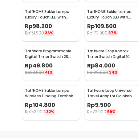
TaffHOME Saklar Lampu
TaffHOME Saklar Lampu
Luxury Touch LED with
Luxury Touch LED with
Remote 2 Gang - XJG-
Remote 3 Gang - XJG-
Rp
98.200
Rp
109.600
DH001
DH001
Rp
151.900
Rp
173.900
36%
37%
Taffware Programmable
Taffware Stop Kontak
Digital Timer Switch 28
Timer Switch Digital 10
Program 220V/25A(16A) -
Program EU Plug 16A 230V -
Rp
49.800
Rp
84.000
THC30A
KWE-TM02-EU
Rp
83.900
Rp
126.000
41%
34%
TaffHOME Saklar Lampu
Taffware Loop Universal
Wireless Dinding Tembok
Travel Adaptor Colokan
Lamp Switch RF 433MHz 3
Charger Adapter 2500W -
Rp
104.800
Rp
9.500
Gang 3 Receiver - WHK01
N16
Rp
153.900
Rp
22.900
32%
59%