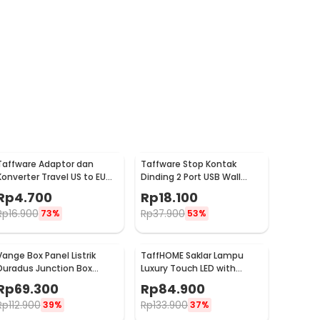
Taffware Adaptor dan
Taffware Stop Kontak
Konverter Travel US to EU
Dinding 2 Port USB Wall
Plug 10A 250V 1 PCS - WN-
Socket 2.0A - ES-USB-2
Rp
4.700
Rp
18.100
20
Rp
16.900
Rp
37.900
73%
53%
Vange Box Panel Listrik
TaffHOME Saklar Lampu
Duradus Junction Box
Luxury Touch LED with
Waterproof 238x160x90mm
Remote 1 Gang - XJG-
Rp
69.300
Rp
84.900
- VG-I01
DH001
Rp
112.900
Rp
133.900
39%
37%