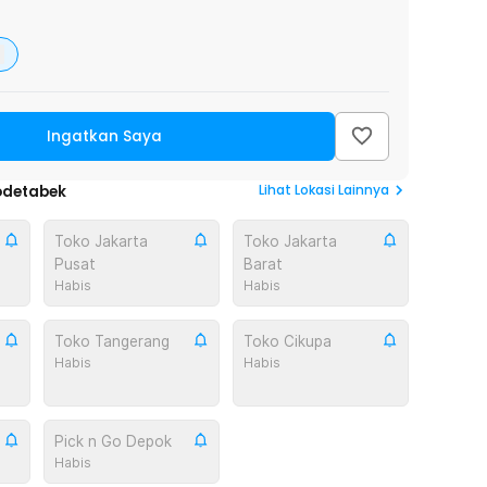
Ingatkan Saya
Lihat
Lokasi Lainnya
odetabek
Toko Jakarta
Toko Jakarta
Pusat
Barat
Habis
Habis
Toko Tangerang
Toko Cikupa
Habis
Habis
Pick n Go Depok
Habis