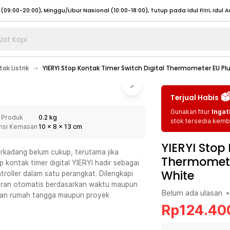
lat Kopi
umat (07:00 - 20:00), Sabtu - Minggu (08:00 - 20:00), Tutup pada Idul Fitri
Sele
ak Listrik
YIERYI Stop Kontak Timer Switch Digital Thermometer EU Pl
:00 - 20:00), Sabtu - Minggu/ Libur Nasional (08:00 - 17:00)
Selengkapnya
:00 - 20:00), Sabtu - Minggu/ Libur Nasional (08:00 - 17:00)
Selengkapnya
Terjual Habis
 (09:00-20:00), Minggu/Libur Nasional (12:00-20:00), Tutup pada Idul Fitri
Sele
Gunakan fitur
Ingat
 Produk
0.2 kg
 (09:00-20:00), Minggu/Libur Nasional (12:00-20:00), Tutup pada Idul Fitri
Sele
stok tersedia kemba
nsi Kemasan
10
x
8
x
13
cm
YIERYI Stop
rkadang belum cukup, terutama jika
Thermomete
kontak timer digital YIERYI hadir sebagai
White
troller dalam satu perangkat. Dilengkapi
umat (07:00 - 20:00), Sabtu - Minggu (08:00 - 20:00), Tutup pada Idul Fitri
Sele
aturan otomatis berdasarkan waktu maupun
Belum ada ulasan
•
uhan rumah tangga maupun proyek
:00 - 20:00), Sabtu - Minggu/ Libur Nasional (08:00 - 17:00)
Selengkapnya
Rp
124.40
:00 - 20:00), Sabtu - Minggu/ Libur Nasional (08:00 - 17:00)
Selengkapnya