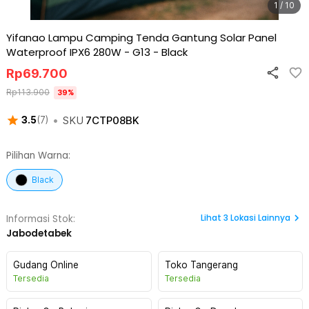
1 / 10
Yifanao Lampu Camping Tenda Gantung Solar Panel
Waterproof IPX6 280W - G13
-
Black
Rp
69.700
Rp
113.900
39
%
•
SKU
7CTP08BK
3.5
(
7
)
Pilihan Warna:
Black
Lihat
3
Lokasi Lainnya
Informasi Stok:
Jabodetabek
Gudang Online
Toko Tangerang
Tersedia
Tersedia