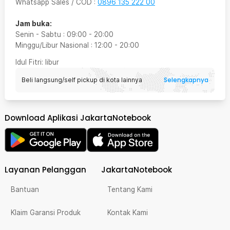
Whatsapp Sales / COD
:
0896 135 222 00
Jam buka:
Senin - Sabtu
:
09:00
-
20:00
Minggu/Libur Nasional
:
12:00
-
20:00
Idul Fitri
: libur
Selengkapnya
Beli langsung/self pickup di kota lainnya
Download Aplikasi JakartaNotebook
Layanan Pelanggan
JakartaNotebook
Bantuan
Tentang Kami
Klaim Garansi Produk
Kontak Kami