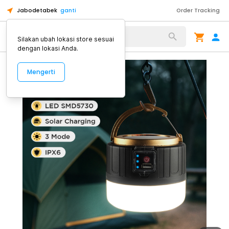
Jabodetabek
ganti
Order Tracking
Alat Kopi
Silakan ubah lokasi store sesuai
dengan lokasi Anda.
Mengerti