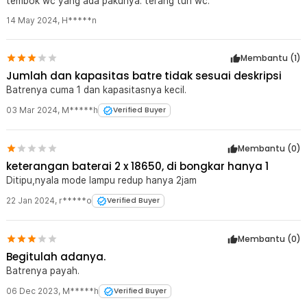
tembok wc yang ada pakunya. terang tuh wc.
14 May 2024
,
H*****n
Membantu (
1
)
Jumlah dan kapasitas batre tidak sesuai deskripsi
Batrenya cuma 1 dan kapasitasnya kecil.
03 Mar 2024
,
M*****h
Verified Buyer
Membantu (
0
)
keterangan baterai 2 x 18650, di bongkar hanya 1
Ditipu,nyala mode lampu redup hanya 2jam
22 Jan 2024
,
r*****o
Verified Buyer
Membantu (
0
)
Begitulah adanya.
Batrenya payah.
06 Dec 2023
,
M*****h
Verified Buyer