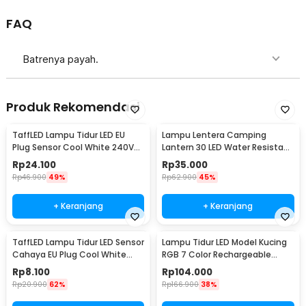
FAQ
Batrenya payah.
Produk Rekomendasi
TaffLED Lampu Tidur LED EU
Lampu Lentera Camping
Plug Sensor Cool White 240V
Lantern 30 LED Water Resistant
0.5W - LXX3148
- GY18
Rp
24.100
Rp
35.000
Rp
46.900
49%
Rp
62.900
45%
+ Keranjang
+ Keranjang
TaffLED Lampu Tidur LED Sensor
Lampu Tidur LED Model Kucing
Cahaya EU Plug Cool White
RGB 7 Color Rechargeable
0.5W 250V - L200
0.4W 5V 1200mAh - LJC-101
Rp
8.100
Rp
104.000
Rp
20.900
62%
Rp
166.900
38%