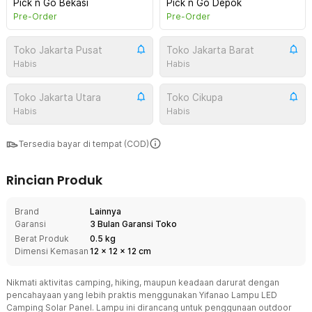
Pick n Go Bekasi
Pick n Go Depok
Pre-Order
Pre-Order
Toko Jakarta Pusat
Toko Jakarta Barat
Habis
Habis
Toko Jakarta Utara
Toko Cikupa
Habis
Habis
Tersedia bayar di tempat (COD)
Rincian Produk
Brand
Lainnya
Garansi
3 Bulan Garansi Toko
Berat Produk
0.5 kg
Dimensi Kemasan
12
x
12
x
12
cm
Nikmati aktivitas camping, hiking, maupun keadaan darurat dengan
pencahayaan yang lebih praktis menggunakan Yifanao Lampu LED
Camping Solar Panel. Lampu ini dirancang untuk penggunaan outdoor