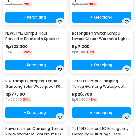
Rp
373.900
28%
Rp
127.900
38%
+ Keranjang
+ Keranjang
NEWSTYLE Lampu Tidur
Bcsongben Switch Lampu
Proyektor Bluetooth Speaker
Lemari Closet Wardrobe Light
220V with Remote - GX-334
Automatic Switch - YGKG1
Rp
323.200
Rp
7.200
Rp
435.900
26%
Rp
18.900
62%
+ Keranjang
+ Keranjang
RDE Lampu Camping Tenda
TaffLED Lampu Camping
Gantung Solar Waterproof 800
Tenda Gantung Waterproof
Lumens 2400mAh - HS-V65
150 Lumens 800mAh - 511
Rp
77.100
Rp
26.700
Rp
123.900
38%
Rp
50.900
48%
+ Keranjang
+ Keranjang
Kaiyun Lampu Camping Tenda
TaffLED Lampu LED Emergency
2in1 Waterproof Lantern 12 LED -
Camping Multifungsi Cool