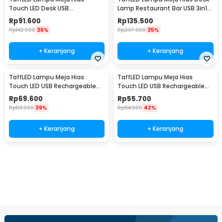
Touch LED Desk USB
Lamp Restaurant Bar USB 3in1
Rechargeable Tri Color 3W -
Color - TW54
Rp
91.600
Rp
135.500
J420
Rp
142.900
36%
Rp
207.900
35%
+ Keranjang
+ Keranjang
TaffLED Lampu Meja Hias
TaffLED Lampu Meja Hias
Touch LED USB Rechargeable
Touch LED USB Rechargeable
Tri Color 1W - BRF5
3in1 1800mAh - P340
Rp
69.600
Rp
55.700
Rp
113.900
39%
Rp
94.900
42%
+ Keranjang
+ Keranjang
Beli Sekarang