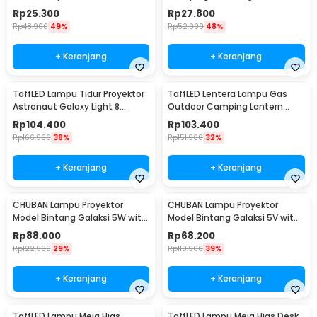
9789
White 10W 1200mAh - LB171
Rp
25.300
Rp
27.800
Rp
48.900
49%
Rp
52.900
48%
+ Keranjang
+ Keranjang
TaffLED Lampu Tidur Proyektor
TaffLED Lentera Lampu Gas
Astronaut Galaxy Light 8
Outdoor Camping Lantern
Colors 5W 240V - HD481
Lamp - BRS-55
Rp
104.400
Rp
103.400
Rp
166.900
38%
Rp
151.900
32%
+ Keranjang
+ Keranjang
CHUBAN Lampu Proyektor
CHUBAN Lampu Proyektor
Model Bintang Galaksi 5W with
Model Bintang Galaksi 5V with
Remote Control - HR-F3
Remote Control - HR-F2
Rp
88.000
Rp
68.200
Rp
122.900
29%
Rp
110.900
39%
+ Keranjang
+ Keranjang
TaffLED Lampu Meja Hias
TaffLED Lampu Meja Hias Desk