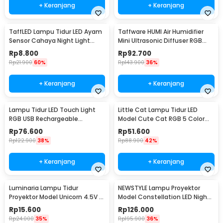
+ Keranjang
+ Keranjang
TaffLED Lampu Tidur LED Ayam
Taffware HUMI Air Humidifier
Sensor Cahaya Night Light
Mini Ultrasonic Diffuser RGB
Warm White 5W - GY01
500ml Remote - HUMI H14A
Rp
8.800
Rp
92.700
Rp
21.900
60%
Rp
143.900
36%
+ Keranjang
+ Keranjang
Lampu Tidur LED Touch Light
Little Cat Lampu Tidur LED
RGB USB Rechargeable
Model Cute Cat RGB 5 Color
1500mAh 5V 3W - F8-1
0.3W 4.5V - LJC-124
Rp
76.600
Rp
51.600
Rp
122.900
38%
Rp
88.900
42%
+ Keranjang
+ Keranjang
Luminaria Lampu Tidur
NEWSTYLE Lampu Proyektor
Proyektor Model Unicorn 4.5V -
Model Constellation LED Night
GP-ZS0
Light 3W 5V - NL-USB
Rp
15.600
Rp
126.000
Rp
24.000
35%
Rp
195.900
36%