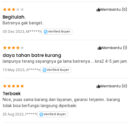
Membantu (
0
)
Begitulah.
Batrenya gak banget.
05 Dec 2023
,
M*****h
Verified Buyer
Membantu (
1
)
daya tahan batre kurang
lampunya terang sayangnya ga lama batrenya ... kira2 4-5 jam jam
13 May 2023
,
A*****n
Verified Buyer
Membantu (
0
)
Terbaek
Nice, puas sama barang dan layanan, garansi terjamin.. barang
tidak bisa berfungsi langsung diperbaiki
25 Aug 2022
,
I*****l
Verified Buyer