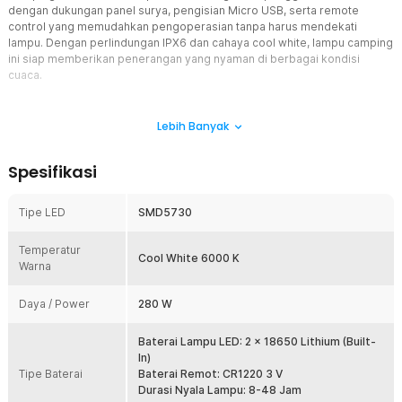
dengan dukungan panel surya, pengisian Micro USB, serta remote
control yang memudahkan pengoperasian tanpa harus mendekati
lampu. Dengan perlindungan IPX6 dan cahaya cool white, lampu camping
ini siap memberikan penerangan yang nyaman di berbagai kondisi
cuaca.
Fitur
Lebih Banyak
Pencahayaan LED Terang dan Merata
Menggunakan LED tipe SMD5730 yang mampu menghasilkan
Spesifikasi
cahaya cool white dengan distribusi cahaya lebih merata.
Pencahayaan yang terang membantu meningkatkan visibilitas saat
berada di dalam tenda maupun area camping. Sangat cocok
Tipe LED
SMD5730
digunakan untuk kegiatan outdoor, memancing malam, maupun
sebagai lampu emergency di rumah.
Temperatur
Cool White 6000 K
Dual Charging Solar Panel dan USB
Warna
Lampu dilengkapi panel surya polycrystalline silicon yang
memungkinkan pengisian daya menggunakan sinar matahari. Saat
Daya / Power
280 W
cuaca tidak mendukung, Anda dapat mengisi ulang menggunakan
Micro USB melalui adaptor atau power bank. Dua metode pengisian
Baterai Lampu LED: 2 x 18650 Lithium (Built-
ini memberikan fleksibilitas tinggi saat digunakan di berbagai
In)
lokasi.
Tipe Baterai
Baterai Remot: CR1220 3 V
Remote Control yang Praktis
Durasi Nyala Lampu: 8-48 Jam