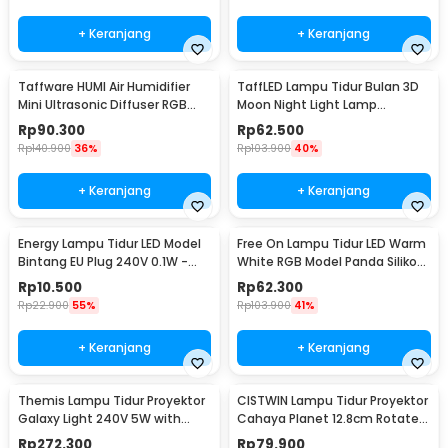
+ Keranjang
+ Keranjang
Taffware HUMI Air Humidifier
TaffLED Lampu Tidur Bulan 3D
Mini Ultrasonic Diffuser RGB
Moon Night Light Lamp
500ml Remote - 2467
Rechargeable 12cm - ROX-05
Rp
90.300
Rp
62.500
Rp
140.900
36%
Rp
103.900
40%
+ Keranjang
+ Keranjang
Energy Lampu Tidur LED Model
Free On Lampu Tidur LED Warm
Bintang EU Plug 240V 0.1W -
White RGB Model Panda Silikon
EN-NL-8
Lamp 1.5W - ZH-121
Rp
10.500
Rp
62.300
Rp
22.900
55%
Rp
103.900
41%
+ Keranjang
+ Keranjang
Themis Lampu Tidur Proyektor
CISTWIN Lampu Tidur Proyektor
Galaxy Light 240V 5W with
Cahaya Planet 12.8cm Rotate
Remote Control - HR-A1
with 6 Film - PT-521
Rp
272.300
Rp
79.900