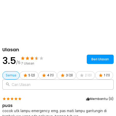
Sistem rechargeable juga lebih hemat dibanding penggunaan
baterai sekali pakai.
Kelengkapan Produk
Rincian yang Anda dapatkan untuk pembelian produk ini:
1 x Yifanao Lampu Camping Tenda Gantung Solar Panel
Waterproof IPX6 280W - G13
1 x Kabel Micro USB
1 x Remot Kontrol
Ulasan
1 x Baterai CR2025 3 V (Remot)
3.5
Beri Ulasan
/5
7
Ulasan
Semua
5
(
2
)
4
(
1
)
3
(
3
)
2
(
0
)
1
(
1
)
Cari Ulasan
Membantu (
0
)
puas
cocok utk lampu emergency emg. pas mati lampu gantungin di