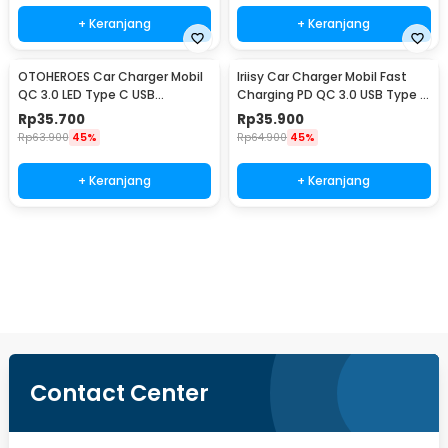
+ Keranjang
+ Keranjang
OTOHEROES Car Charger Mobil
Iriisy Car Charger Mobil Fast
QC 3.0 LED Type C USB
Charging PD QC 3.0 USB Type C
Cigarette 2.4A 22.5W - M7
A 2.4A 54W - PD20W
Rp
35.700
Rp
35.900
Rp
63.900
45%
Rp
64.900
45%
+ Keranjang
+ Keranjang
Beli Sekarang
Contact Center