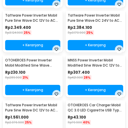
+ Keranjang
+ Keranjang
Taffware Power Inverter Mobil
Taffware Power Inverter Mobil
Pure Sine Wave DC 12V to AC
Pure Sine Wave DC 24V to AC
220V 6000W - NBQ6000W
220V 6000W - NBQ6000W
Rp
2.349.400
Rp
2.384.100
Rp
3.124.900
25%
Rp
3.170.900
25%
+ Keranjang
+ Keranjang
OTOHEROES Power Inverter
MNSS Power Inverter Mobil
Mobil Modified Sine Wave
Modified Sine Wave DC 12V to
DC12V to AC220V 300W - E8982
AC 220V 4000W - Q4000
Rp
230.100
Rp
307.400
Rp
289.900
21%
Rp
421.900
28%
+ Keranjang
+ Keranjang
Taffware Power Inverter Mobil
OTOHEROES Car Charger Mobil
Pure Sine Wave DC 12V to AC
QC 3.0 LED Cigarette USB Type
220V 5500W - CJ-5500Q
C 6.5A 66W - M7
Rp
1.561.000
Rp
43.100
Rp
2.076.900
25%
Rp
70.900
40%