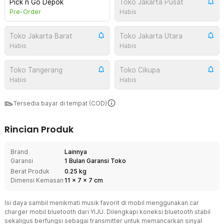
Pick n Go Depok
Toko Jakarta Pusat
Pre-Order
Habis
Toko Jakarta Barat
Toko Jakarta Utara
Habis
Habis
Toko Tangerang
Toko Cikupa
Habis
Habis
Tersedia bayar di tempat (COD)
Rincian Produk
Brand
Lainnya
Garansi
1 Bulan Garansi Toko
Berat Produk
0.25 kg
Dimensi Kemasan
11
x
7
x
7
cm
Isi daya sambil menikmati musik favorit di mobil menggunakan car
charger mobil bluetooth dari YIJU. Dilengkapi koneksi bluetooth stabil
sekaligus berfungsi sebagai transmitter untuk memancarkan sinyal