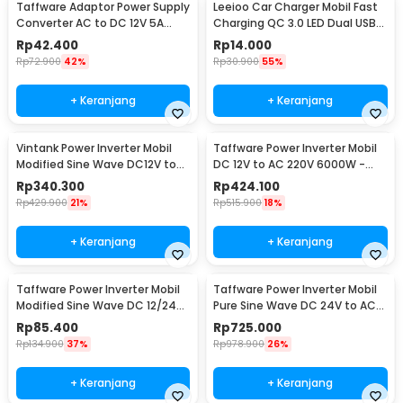
Taffware Adaptor Power Supply
Leeioo Car Charger Mobil Fast
Converter AC to DC 12V 5A
Charging QC 3.0 LED Dual USB
Cigarette Port - XH213
Port 2.4A - LE001
Rp
42.400
Rp
14.000
Rp
72.900
42%
Rp
30.900
55%
+ Keranjang
+ Keranjang
Vintank Power Inverter Mobil
Taffware Power Inverter Mobil
Modified Sine Wave DC12V to
DC 12V to AC 220V 6000W -
AC220V 4000W - CMZ-4000
Q6000
Rp
340.300
Rp
424.100
Rp
429.900
21%
Rp
515.900
18%
+ Keranjang
+ Keranjang
Taffware Power Inverter Mobil
Taffware Power Inverter Mobil
Modified Sine Wave DC 12/24V
Pure Sine Wave DC 24V to AC
to AC 220V - EA851
220V 2000W - NBQ2000W
Rp
85.400
Rp
725.000
Rp
134.900
37%
Rp
978.900
26%
+ Keranjang
+ Keranjang