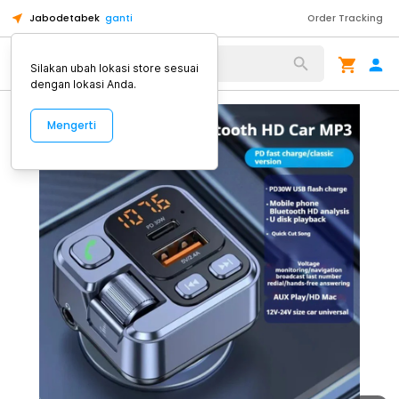
Jabodetabek
ganti
Order Tracking
Alat Kopi
Silakan ubah lokasi store sesuai
dengan lokasi Anda.
Mengerti