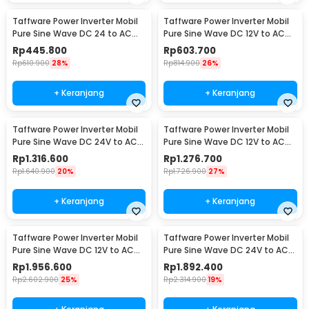
Taffware Power Inverter Mobil
Taffware Power Inverter Mobil
Pure Sine Wave DC 24 to AC
Pure Sine Wave DC 12V to AC
220V 1000W - NBQ1000
220V 1600W - NBQ1600W
Rp
445.800
Rp
603.700
Rp
610.900
28%
Rp
814.900
26%
+ Keranjang
+ Keranjang
Taffware Power Inverter Mobil
Taffware Power Inverter Mobil
Pure Sine Wave DC 24V to AC
Pure Sine Wave DC 12V to AC
220V 4000W - NBQ4000W
220V 4000W - NBQ4000W
Rp
1.316.600
Rp
1.276.700
Rp
1.640.900
20%
Rp
1.726.900
27%
+ Keranjang
+ Keranjang
Taffware Power Inverter Mobil
Taffware Power Inverter Mobil
Pure Sine Wave DC 12V to AC
Pure Sine Wave DC 24V to AC
220V 5000W - NBQ5000W
220V 5000W - NBQ5000W
Rp
1.956.600
Rp
1.892.400
Rp
2.602.900
25%
Rp
2.314.900
19%