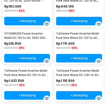
DC 12V to AC 220V 500W -
Pure Sine Wave DC 12V to AC
SAA-500A
220V 1000W - NBQ1000W
Rp
152.000
Rp
446.100
Rp
228.900
34%
Rp
611.900
28%
+ Keranjang
+ Keranjang
OTOHEROES Power Inverter
Taffware Power Inverter Mobil
Mobil DC 12V to AC 220V 200W
Pure Sine Wave DC 12V to AC
- E8981
220V 2000W - NBQ2000W
Rp
215.800
Rp
778.400
Rp
295.900
28%
Rp
1.050.900
26%
+ Keranjang
+ Keranjang
Taffware Power Inverter Mobil
Taffware Power Inverter Mobil
Pure Sine Wave DC 12V to AC
Pure Sine Wave DC 24V to AC
220V 3000W - NBQ3000W
220V 3000W - NBQ3000W
Rp
1.023.900
Rp
1.116.500
Rp
1.361.900
25%
Rp
1.484.900
25%
+ Keranjang
+ Keranjang