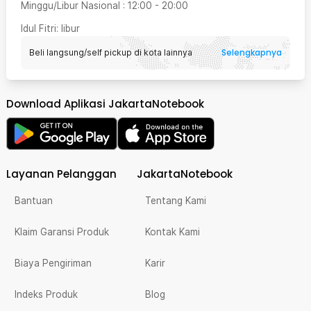
Minggu/Libur Nasional
:
12:00
-
20:00
Idul Fitri
: libur
Selengkapnya
Beli langsung/self pickup di kota lainnya
Download Aplikasi JakartaNotebook
Layanan Pelanggan
JakartaNotebook
Bantuan
Tentang Kami
Klaim Garansi Produk
Kontak Kami
Biaya Pengiriman
Karir
Indeks Produk
Blog