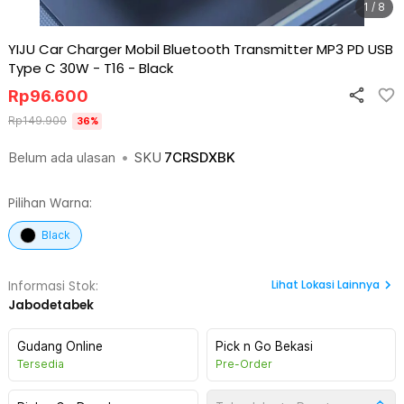
1 / 8
YIJU Car Charger Mobil Bluetooth Transmitter MP3 PD USB
Type C 30W - T16
-
Black
Rp
96.600
Rp
149.900
36
%
Belum ada ulasan
•
SKU
7CRSDXBK
Pilihan Warna:
Black
Lihat
Lokasi Lainnya
Informasi Stok:
Jabodetabek
Gudang Online
Pick n Go Bekasi
Tersedia
Pre-Order