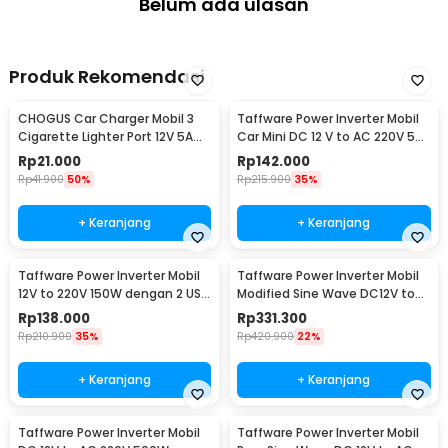
Belum ada ulasan
Produk Rekomendasi
CHOGUS Car Charger Mobil 3
Taffware Power Inverter Mobil
Cigarette Lighter Port 12V 5A
Car Mini DC 12 V to AC 220V 5V
60W - BM-001
USB 150W - T150W
Rp
21.000
Rp
142.000
Rp
41.900
50%
Rp
215.900
35%
+ Keranjang
+ Keranjang
Taffware Power Inverter Mobil
Taffware Power Inverter Mobil
12V to 220V 150W dengan 2 USB
Modified Sine Wave DC12V to
Port - PI-150W
AC220V 2000W - ZX-2000E
Rp
138.000
Rp
331.300
Rp
210.900
35%
Rp
420.900
22%
+ Keranjang
+ Keranjang
Taffware Power Inverter Mobil
Taffware Power Inverter Mobil