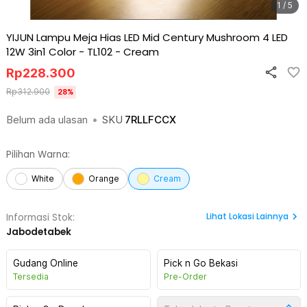
1 / 5
YIJUN Lampu Meja Hias LED Mid Century Mushroom 4 LED
12W 3in1 Color - TL102
-
Cream
Rp
228.300
Rp
312.900
28
%
Belum ada ulasan
•
SKU
7RLLFCCX
Pilihan Warna:
White
Orange
Cream
Lihat
Lokasi Lainnya
Informasi Stok:
Jabodetabek
Gudang Online
Pick n Go Bekasi
Tersedia
Pre-Order