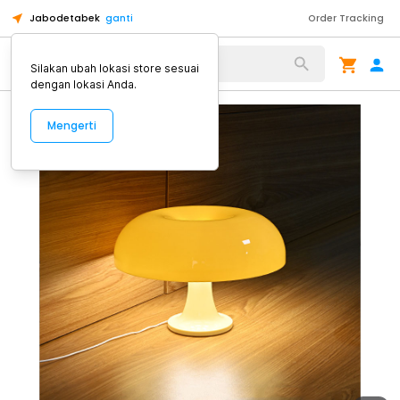
Jabodetabek
ganti
Order Tracking
Alat Kopi
Silakan ubah lokasi store sesuai
dengan lokasi Anda.
Mengerti