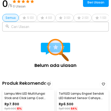
0
Beri Ulasan
/5
0
Ulasan
Semua
5
(
0
)
4
(
0
)
3
(
0
)
2
(
0
)
1
(
0
)
Cari Ulasan
Belum ada ulasan
Produk Rekomendasi
Lampu Mini LED Multifungsi
TaffLED Lampu Engsel Sendok
Stick and Click Lamp Cool
LED Kabinet Sensor Cahaya
White 6.5cm - LL003
Cool White 12V - XYD
Rp
7.800
Rp
6.500
Rp
19.900
61%
Rp
17.900
64%