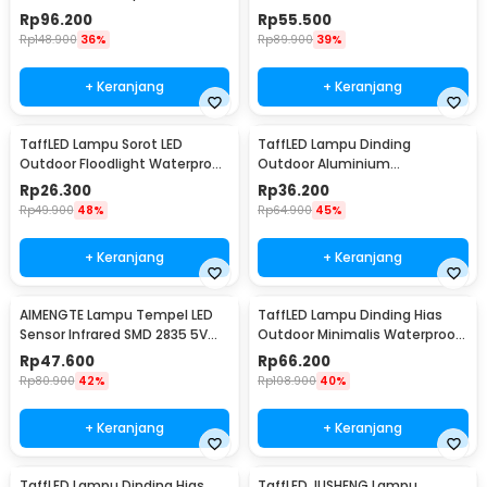
Warm White 85-265V -
White 3000K 6W 22cm - F0011
Rp
96.200
Rp
55.500
WLA8286
Rp
148.900
36%
Rp
89.900
39%
+ Keranjang
+ Keranjang
TaffLED Lampu Sorot LED
TaffLED Lampu Dinding
Outdoor Floodlight Waterproof
Outdoor Aluminium
Cool White 50W - A8
Waterproof LED 3W Warm
Rp
26.300
Rp
36.200
White - WD079
Rp
49.900
48%
Rp
64.900
45%
+ Keranjang
+ Keranjang
AIMENGTE Lampu Tempel LED
TaffLED Lampu Dinding Hias
Sensor Infrared SMD 2835 5V
Outdoor Minimalis Waterproof
50cm - D2835
Warm White 6W - NR-10
Rp
47.600
Rp
66.200
Rp
80.900
42%
Rp
108.900
40%
+ Keranjang
+ Keranjang
TaffLED Lampu Dinding Hias
TaffLED JUSHENG Lampu