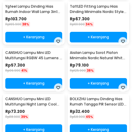
Ygfeel Lampu Dinding Hias
TaffLED Fitting Lampu Hias
Rumah Indoor Wall Lamp 3in1
Dinding Minimalis Nordic Style
Color - JS-QD407
E27 265V - WF-M004
Rp
103.700
Rp
67.300
Rp
165.900
38%
Rp
101.900
34%
+ Keranjang
+ Keranjang
CANSHUO Lampu Mini LED
Aisilan Lampu Sorot Plafon
Multifungsi RGBW 45 Lumens 3
Minimalis Nordic Natural White
PCS with Remote - YJ-905
4000K 7W - MSD52
Rp
57.300
Rp
79.100
Rp
96.900
41%
Rp
125.900
38%
+ Keranjang
+ Keranjang
CANSHUO Lampu Mini LED
BOLXZHU Lampu Dinding Hias
Multifungsi Night Lamp Cool
Rumah Tangga PIR Sensor LED
White 4.5V 3W 6 PCS - TD001
Warm White 3W - HCGY003
Rp
73.200
Rp
32.400
Rp
118.900
39%
Rp
58.900
45%
+ Keranjang
+ Keranjang