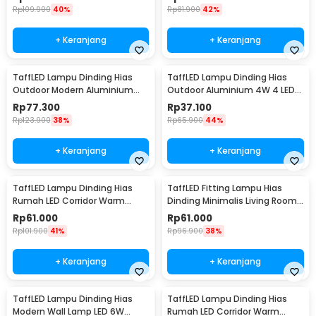
Rp
109.900
40%
Rp
81.900
42%
+ Keranjang
+ Keranjang
TaffLED Lampu Dinding Hias
TaffLED Lampu Dinding Hias
Outdoor Modern Aluminium
Outdoor Aluminium 4W 4 LED
6W Warm White - MSL022
Warm White - B053
Rp
77.300
Rp
37.100
Rp
123.900
38%
Rp
65.900
44%
+ Keranjang
+ Keranjang
TaffLED Lampu Dinding Hias
TaffLED Fitting Lampu Hias
Rumah LED Corridor Warm
Dinding Minimalis Living Room
White 3000K 6W 29cm - F0011
Light E27 - F215
Rp
61.000
Rp
61.000
Rp
101.900
41%
Rp
96.900
38%
+ Keranjang
+ Keranjang
TaffLED Lampu Dinding Hias
TaffLED Lampu Dinding Hias
Modern Wall Lamp LED 6W
Rumah LED Corridor Warm