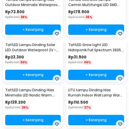
Outdoor Minimalis Waterproof
Cermin Multifungsi LED SMD
Warm White 12W - NR-10
2835 Cool White 14W 62cm -
Rp
73.800
Rp
178.900
5960
Rp
118.900
38%
Rp
272.900
35%
+ Keranjang
+ Keranjang
TaffLED Lampu Dinding Solar
TaffLED Grow Light LED
LED Outdoor Waterproof 2V -
Hidroponik Full Spectrum 2835
OO10
SMD 220V 50W - RO22
Rp
23.300
Rp
31.900
Rp
45.900
50%
Rp
58.900
46%
+ Keranjang
+ Keranjang
TaffLED Lampu Dinding Hias
LITU Lampu Dinding Hias
Minimalis LED Nordic Warm
Rumah Indoor Wall Lamp Warm
White E27 12W - G9
White 3000K 7W - W22
Rp
139.200
Rp
110.500
Rp
212.900
35%
Rp
174.900
37%
+ Keranjang
+ Keranjang