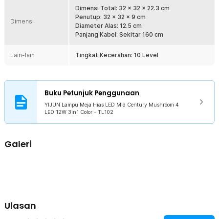
daya USB.
Dimensi Total: 32 x 32 x 22.3 cm
Penutup: 32 x 32 x 9 cm
Dimensi
Kelengkapan Produk
Diameter Alas: 12.5 cm
Panjang Kabel: Sekitar 160 cm
Rincian yang Anda dapatkan untuk pembelian produk ini:
1 x YIJUN Lampu Meja Hias LED Mid Century Mushroom 4 LED
Lain-lain
Tingkat Kecerahan: 10 Level
12W 3in1 Color - TL102
Buku Petunjuk Penggunaan
YIJUN Lampu Meja Hias LED Mid Century Mushroom 4
LED 12W 3in1 Color - TL102
Galeri
Ulasan