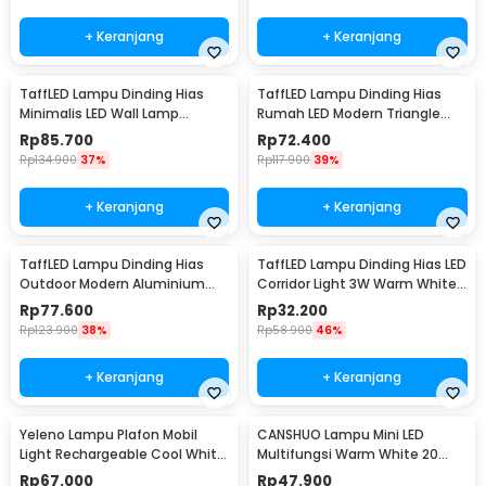
+ Keranjang
+ Keranjang
TaffLED Lampu Dinding Hias
TaffLED Lampu Dinding Hias
Minimalis LED Wall Lamp
Rumah LED Modern Triangle
Aluminium 12W Warm White -
Aluminium 3W - ABD-3W-SJX
Rp
85.700
Rp
72.400
B1001
Rp
134.900
37%
Rp
117.900
39%
+ Keranjang
+ Keranjang
TaffLED Lampu Dinding Hias
TaffLED Lampu Dinding Hias LED
Outdoor Modern Aluminium
Corridor Light 3W Warm White
6W Warm White - MSL021
3000K - F0011
Rp
77.600
Rp
32.200
Rp
123.900
38%
Rp
58.900
46%
+ Keranjang
+ Keranjang
Yeleno Lampu Plafon Mobil
CANSHUO Lampu Mini LED
Light Rechargeable Cool White
Multifungsi Warm White 20
2.2W - Y-975
Lumens 1W 3 PCS - YJ-904
Rp
67.000
Rp
47.900