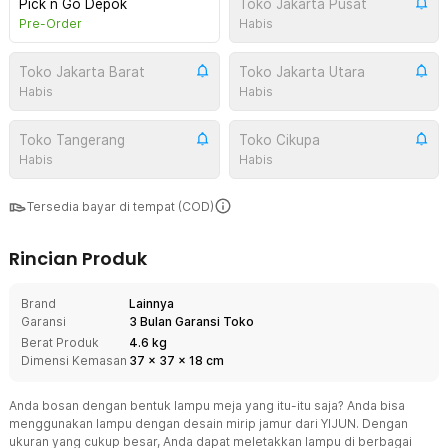
Pick n Go Depok
Toko Jakarta Pusat
Pre-Order
Habis
Toko Jakarta Barat
Toko Jakarta Utara
Habis
Habis
Toko Tangerang
Toko Cikupa
Habis
Habis
Tersedia bayar di tempat (COD)
Rincian Produk
Brand
Lainnya
Garansi
3 Bulan Garansi Toko
Berat Produk
4.6 kg
Dimensi Kemasan
37
x
37
x
18
cm
Anda bosan dengan bentuk lampu meja yang itu-itu saja? Anda bisa
menggunakan lampu dengan desain mirip jamur dari YIJUN. Dengan
ukuran yang cukup besar, Anda dapat meletakkan lampu di berbagai