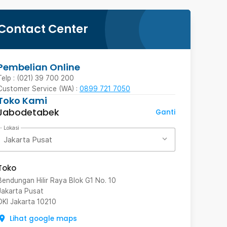
Contact Center
Pembelian Online
Telp : (021) 39 700 200
Customer Service (WA) :
0899 721 7050
Toko Kami
Jabodetabek
Ganti
Lokasi
Jakarta Pusat
Toko
Bendungan Hilir Raya Blok G1 No. 10
Jakarta Pusat
DKI Jakarta
10210
Lihat google maps