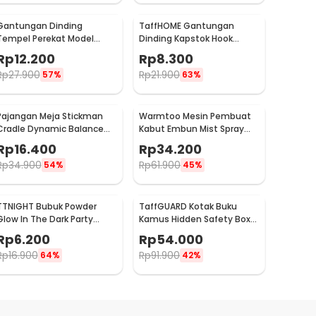
Gantungan Dinding
TaffHOME Gantungan
Tempel Perekat Model
Dinding Kapstok Hook
Antlers Head - MU03
Hanger Stainless Steel 201
Rp
12.200
Rp
8.300
- MT11
Rp
27.900
Rp
21.900
57%
63%
Pajangan Meja Stickman
Warmtoo Mesin Pembuat
Cradle Dynamic Balance
Kabut Embun Mist Spray
Instrument Ball Pendulum
Fog Maker 12 LED 24V - WT01
Rp
16.400
Rp
34.200
Rp
34.900
Rp
61.900
54%
45%
TTNIGHT Bubuk Powder
TaffGUARD Kotak Buku
Glow In The Dark Party
Kamus Hidden Safety Box
Decoration 10g - T01
Book Password Lock Size S -
Rp
6.200
Rp
54.000
KB-10P
Rp
16.900
Rp
91.900
64%
42%