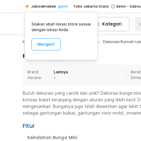
Jabodetabek
ganti
Toko Jakarta Utara
Toko Tangerang
Kategori
A
Silakan ubah lokasi store sesuai
Toko Cikupa
dengan lokasi Anda.
Pick n Go Jakarta Barat
Senin - J
Home Appliance
Dekorasi Rumah
Dekorasi Rumah La
Mengerti
Pick n Go Bekasi
Senin - Jumat (08
Pick n Go Depok
Senin - Jumat (08
Rincian Produk
Toko Jakarta Pusat
Senin - Sabtu
Brand
Lainnya
Berat
Toko Jakarta Barat
Senin - Sabtu
Garansi
-
Dime
Toko Jakarta Utara
Toko Tangerang
Butuh dekorasi yang cantik dan unik? Dekorasi bunga min
konsep buket keranjang dengan ukuran yang lebih kecil. D
Toko Cikupa
mengesankan. Bunganya juga telah diawetkan agar lebih
Pick n Go Jakarta Barat
Senin - J
sebagai gantungan kulkas, gantungan visor mobil, orname
Pick n Go Bekasi
Senin - Jumat (08
Fitur
Pick n Go Depok
Senin - Jumat (08
Keindahan Bunga Mini