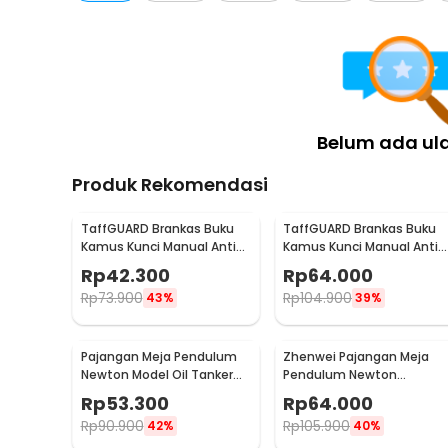
Kelengkapan Produk
Rincian yang Anda dapatkan untuk pembelian produk ini
1 x YINI Dekorasi Bunga Mini Keranjang Preserved Fl
Belum ada ul
Produk Rekomendasi
TaffGUARD Brankas Buku
TaffGUARD Brankas Buku
Kamus Kunci Manual Anti
Kamus Kunci Manual Anti
Maling Hidden Safe Box
Maling Hidden Safe Box
Rp
42.300
Rp
64.000
Kecil - KB-10L
Sedang - KB-10L
Rp
73.900
Rp
104.900
43%
39%
Pajangan Meja Pendulum
Zhenwei Pajangan Meja
Newton Model Oil Tanker
Pendulum Newton
Perpetual Debate - B101
Perpetual Model Ferris
Rp
53.300
Rp
64.000
Wheel - ZPW
Rp
90.900
Rp
105.900
42%
40%