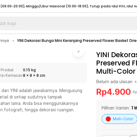
lat Kopi
umat (07:00 - 20:00), Sabtu - Minggu (08:00 - 20:00), Tutup pada Idul Fitri
Sele
innya
YINI Dekorasi Bunga Mini Keranjang Preserved Flower Basket Drie
:00 - 20:00), Sabtu - Minggu/ Libur Nasional (08:00 - 17:00)
Selengkapnya
:00 - 20:00), Sabtu - Minggu/ Libur Nasional (08:00 - 17:00)
YINI Dekora
Selengkapnya
Preserved F
 (09:00-20:00), Minggu/Libur Nasional (12:00-20:00), Tutup pada Idul Fitri
Sele
Multi-Color
 Produk
0.15 kg
 (09:00-20:00), Minggu/Libur Nasional (12:00-20:00), Tutup pada Idul Fitri
Sele
nsi Kemasan
8
x
8
x
8
cm
Belum ada ulasan
•
Rp
4.900
i dari YINI adalah jawabannya. Mengusung
R
etail di setiap sudutnya tampak
 tahan lama. Anda bisa menggunakannya
umat (07:00 - 20:00), Sabtu - Minggu (08:00 - 20:00), Tutup pada Idul Fitri
Sele
Pilihan Varian:
1
W
n fotografi, hingga dekorasi ruangan.
:00 - 20:00), Sabtu - Minggu/ Libur Nasional (08:00 - 17:00)
Selengkapnya
Multi-Color
:00 - 20:00), Sabtu - Minggu/ Libur Nasional (08:00 - 17:00)
Selengkapnya