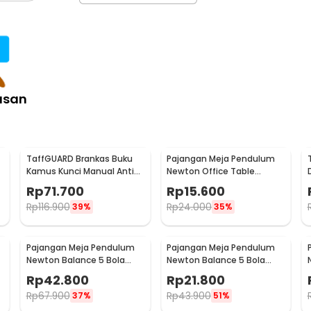
:
ower Basket - Y56
asan
TaffGUARD Brankas Buku
Pajangan Meja Pendulum
Kamus Kunci Manual Anti
Newton Office Table
Maling Hidden Safe Box
Decoration 5 Ball S - H50S
Rp
71.700
Rp
15.600
Besar - KB-10L
Rp
116.900
Rp
24.000
39%
35%
Pajangan Meja Pendulum
Pajangan Meja Pendulum
Newton Balance 5 Bola
Newton Balance 5 Bola
Model Arched M - ZY02
Model Arched S - ZY02
Rp
42.800
Rp
21.800
Rp
67.900
Rp
43.900
37%
51%