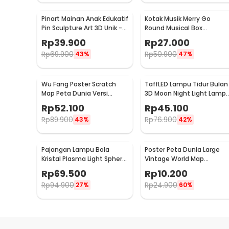
Pinart Mainan Anak Edukatif
Kotak Musik Merry Go
Pin Sculpture Art 3D Unik -
Round Musical Box
FD-P3
Carousel Mekanikal - HD-
Rp
39.900
Rp
27.000
Y02
Rp
69.900
Rp
50.900
43%
47%
Wu Fang Poster Scratch
TaffLED Lampu Tidur Bulan
Map Peta Dunia Versi
3D Moon Night Light Lamp 
National Flag - ZJP-M018
Color 8cm 1W 5V -
Rp
52.100
Rp
45.100
LD002701
Rp
89.900
Rp
76.900
43%
42%
Pajangan Lampu Bola
Poster Peta Dunia Large
Kristal Plasma Light Sphere
Vintage World Map
- ZC211700
103x69cm - N401
Rp
69.500
Rp
10.200
Rp
94.900
Rp
24.900
27%
60%