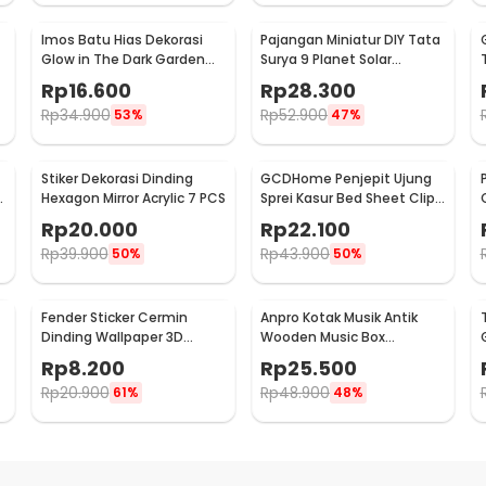
Imos Batu Hias Dekorasi
Pajangan Miniatur DIY Tata
Glow in The Dark Garden
Surya 9 Planet Solar
Stone 100 PCS - HC0043
System Planetary - 2135
Rp
16.600
Rp
28.300
Rp
34.900
Rp
52.900
53%
47%
Stiker Dekorasi Dinding
GCDHome Penjepit Ujung
3
Hexagon Mirror Acrylic 7 PCS
Sprei Kasur Bed Sheet Clip
Holder 4 PCS - FS-1809
Rp
20.000
Rp
22.100
Rp
39.900
Rp
43.900
50%
50%
Fender Sticker Cermin
Anpro Kotak Musik Antik
Dinding Wallpaper 3D
Wooden Music Box
Model Square Mirror 9 PCS -
Engraving Harry Potter -
Rp
8.200
Rp
25.500
Q353
ADQ0194
Rp
20.900
Rp
48.900
61%
48%