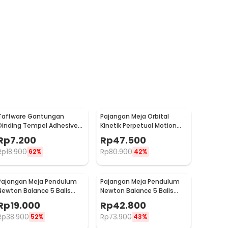
Taffware Gantungan
Pajangan Meja Orbital
Dinding Tempel Adhesive
Kinetik Perpetual Motion
Stainless Steel 6 PCS -
Balance Physics - NR31TX
Rp
7.200
Rp
47.500
ST40
Rp
18.900
Rp
80.900
62%
42%
Pajangan Meja Pendulum
Pajangan Meja Pendulum
Newton Balance 5 Balls
Newton Balance 5 Balls
Stainless Steel Model T S -
Stainless Steel Model T L -
Rp
19.000
Rp
42.800
LX013
LX013
Rp
38.900
Rp
73.900
52%
43%