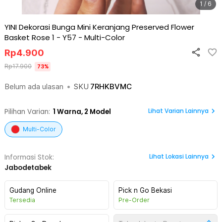
1 / 6
YINI Dekorasi Bunga Mini Keranjang Preserved Flower
Basket Rose 1 - Y57
-
Multi-Color
Rp
4.900
Rp
17.900
73
%
Belum ada ulasan
•
SKU
7RHKBVMC
Lihat Varian Lainnya
Pilihan Varian:
1
Warna,
2 Model
Multi-Color
Lihat
Lokasi Lainnya
Informasi Stok:
Jabodetabek
Gudang Online
Pick n Go Bekasi
Tersedia
Pre-Order