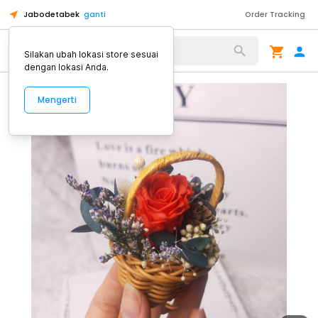
Jabodetabek
ganti
Order Tracking
Alat Kopi
Silakan ubah lokasi store sesuai
dengan lokasi Anda.
Mengerti