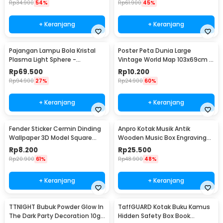
Rp
34.900
54%
Rp
61.900
45%
+ Keranjang
+ Keranjang
Pajangan Lampu Bola Kristal
Poster Peta Dunia Large
Plasma Light Sphere -
Vintage World Map 103x69cm -
ZC211700
N401
Rp
69.500
Rp
10.200
Rp
94.900
27%
Rp
24.900
60%
+ Keranjang
+ Keranjang
Fender Sticker Cermin Dinding
Anpro Kotak Musik Antik
Wallpaper 3D Model Square
Wooden Music Box Engraving
Mirror 9 PCS - Q353
Harry Potter - ADQ0194
Rp
8.200
Rp
25.500
Rp
20.900
61%
Rp
48.900
48%
+ Keranjang
+ Keranjang
TTNIGHT Bubuk Powder Glow In
TaffGUARD Kotak Buku Kamus
The Dark Party Decoration 10g
Hidden Safety Box Book