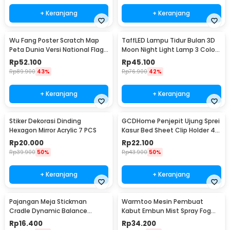
+ Keranjang
+ Keranjang
Wu Fang Poster Scratch Map
TaffLED Lampu Tidur Bulan 3D
Peta Dunia Versi National Flag
Moon Night Light Lamp 3 Color
- ZJP-M018
8cm 1W 5V - LD002701
Rp
52.100
Rp
45.100
Rp
89.900
43%
Rp
76.900
42%
+ Keranjang
+ Keranjang
Stiker Dekorasi Dinding
GCDHome Penjepit Ujung Sprei
Hexagon Mirror Acrylic 7 PCS
Kasur Bed Sheet Clip Holder 4
PCS - FS-1809
Rp
20.000
Rp
22.100
Rp
39.900
50%
Rp
43.900
50%
+ Keranjang
+ Keranjang
Pajangan Meja Stickman
Warmtoo Mesin Pembuat
Cradle Dynamic Balance
Kabut Embun Mist Spray Fog
Instrument Ball Pendulum
Maker 12 LED 24V - WT01
Rp
16.400
Rp
34.200