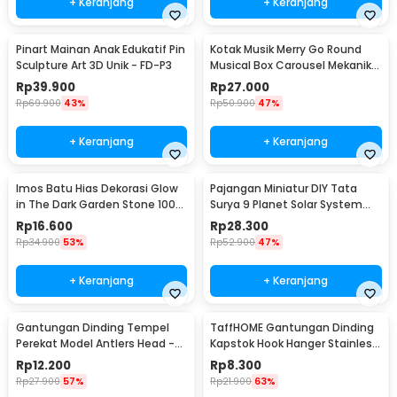
+ Keranjang
+ Keranjang
Pinart Mainan Anak Edukatif Pin
Kotak Musik Merry Go Round
Sculpture Art 3D Unik - FD-P3
Musical Box Carousel Mekanikal
- HD-Y02
Rp
39.900
Rp
27.000
Rp
69.900
43%
Rp
50.900
47%
+ Keranjang
+ Keranjang
Imos Batu Hias Dekorasi Glow
Pajangan Miniatur DIY Tata
in The Dark Garden Stone 100
Surya 9 Planet Solar System
PCS - HC0043
Planetary - 2135
Rp
16.600
Rp
28.300
Rp
34.900
53%
Rp
52.900
47%
+ Keranjang
+ Keranjang
Gantungan Dinding Tempel
TaffHOME Gantungan Dinding
Perekat Model Antlers Head -
Kapstok Hook Hanger Stainless
MU03
Steel 201 - MT11
Rp
12.200
Rp
8.300
Rp
27.900
57%
Rp
21.900
63%