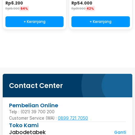
- T01
Password Lock Size S - KB-10P
Rp
6.200
Rp
54.000
Rp
16.900
64%
Rp
91.900
42%
+ Keranjang
+ Keranjang
Beli Sekarang
Contact Center
Pembelian Online
Telp : (021) 39 700 200
Customer Service (WA) :
0899 721 7050
Toko Kami
Jabodetabek
Ganti