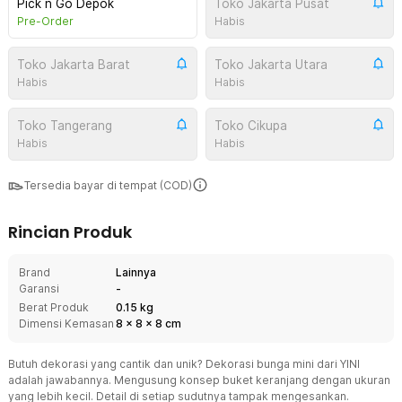
Pick n Go Depok
Toko Jakarta Pusat
Pre-Order
Habis
Toko Jakarta Barat
Toko Jakarta Utara
Habis
Habis
Toko Tangerang
Toko Cikupa
Habis
Habis
Tersedia bayar di tempat (COD)
Rincian Produk
Brand
Lainnya
Garansi
-
Berat Produk
0.15 kg
Dimensi Kemasan
8
x
8
x
8
cm
Butuh dekorasi yang cantik dan unik? Dekorasi bunga mini dari YINI
adalah jawabannya. Mengusung konsep buket keranjang dengan ukuran
yang lebih kecil. Detail di setiap sudutnya tampak mengesankan.