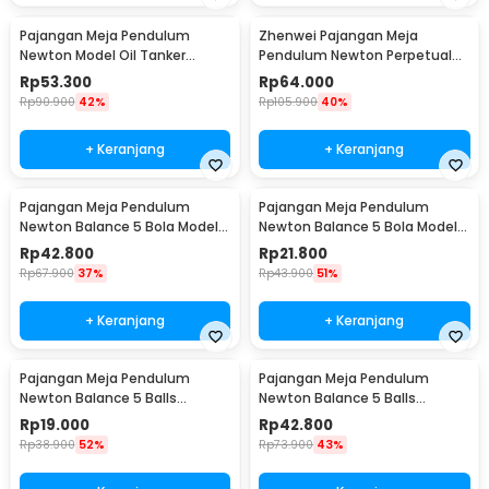
Pajangan Meja Pendulum
Zhenwei Pajangan Meja
Newton Model Oil Tanker
Pendulum Newton Perpetual
Perpetual Debate - B101
Model Ferris Wheel - ZPW
Rp
53.300
Rp
64.000
Rp
90.900
42%
Rp
105.900
40%
+ Keranjang
+ Keranjang
Pajangan Meja Pendulum
Pajangan Meja Pendulum
Newton Balance 5 Bola Model
Newton Balance 5 Bola Model
Arched M - ZY02
Arched S - ZY02
Rp
42.800
Rp
21.800
Rp
67.900
37%
Rp
43.900
51%
+ Keranjang
+ Keranjang
Pajangan Meja Pendulum
Pajangan Meja Pendulum
Newton Balance 5 Balls
Newton Balance 5 Balls
Stainless Steel Model T S -
Stainless Steel Model T L -
Rp
19.000
Rp
42.800
LX013
LX013
Rp
38.900
52%
Rp
73.900
43%