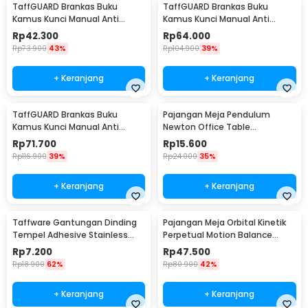
TaffGUARD Brankas Buku
TaffGUARD Brankas Buku
Kamus Kunci Manual Anti
Kamus Kunci Manual Anti
Maling Hidden Safe Box Kecil -
Maling Hidden Safe Box Sedang
Rp
42.300
Rp
64.000
KB-10L
- KB-10L
Rp
73.900
43%
Rp
104.900
39%
+ Keranjang
+ Keranjang
TaffGUARD Brankas Buku
Pajangan Meja Pendulum
Kamus Kunci Manual Anti
Newton Office Table
Maling Hidden Safe Box Besar -
Decoration 5 Ball S - H50S
Rp
71.700
Rp
15.600
KB-10L
Rp
116.900
39%
Rp
24.000
35%
+ Keranjang
+ Keranjang
Taffware Gantungan Dinding
Pajangan Meja Orbital Kinetik
Tempel Adhesive Stainless
Perpetual Motion Balance
Steel 6 PCS - ST40
Physics - NR31TX
Rp
7.200
Rp
47.500
Rp
18.900
62%
Rp
80.900
42%
+ Keranjang
+ Keranjang