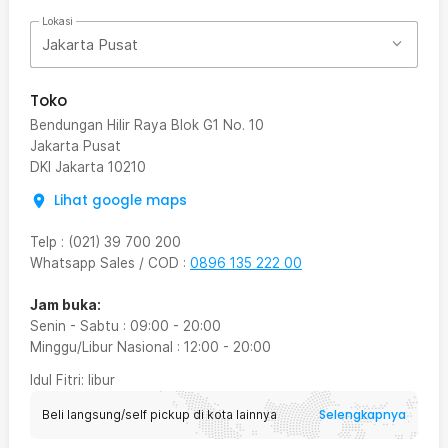
Lokasi
Jakarta Pusat
Toko
Bendungan Hilir Raya Blok G1 No. 10
Jakarta Pusat
DKI Jakarta
10210
Lihat google maps
Telp
:
(021) 39 700 200
Whatsapp Sales / COD
:
0896 135 222 00
Jam buka:
Senin - Sabtu
:
09:00
-
20:00
Minggu/Libur Nasional
:
12:00
-
20:00
Idul Fitri
: libur
Selengkapnya
Beli langsung/self pickup di kota lainnya