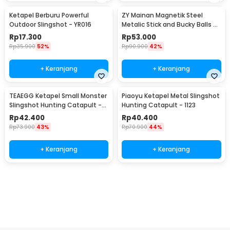
Ketapel Berburu Powerful
ZY Mainan Magnetik Steel
Outdoor Slingshot - YR016
Metalic Stick and Bucky Balls -
005
Rp
17.300
Rp
53.000
Rp
35.900
52%
Rp
90.900
42%
+ Keranjang
+ Keranjang
TEAEGG Ketapel Small Monster
Piaoyu Ketapel Metal Slingshot
Slingshot Hunting Catapult -
Hunting Catapult - 1123
JH8171
Rp
42.400
Rp
40.400
Rp
73.900
43%
Rp
70.900
44%
+ Keranjang
+ Keranjang
Beli Sekarang