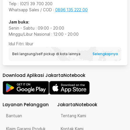
Telp
:
(021) 39 700 200
Whatsapp Sales / COD
:
0896 135 222 00
Jam buka:
Senin - Sabtu
:
09:00
-
20:00
Minggu/Libur Nasional
:
12:00
-
20:00
Idul Fitri
: libur
Selengkapnya
Beli langsung/self pickup di kota lainnya
Download Aplikasi JakartaNotebook
Layanan Pelanggan
JakartaNotebook
Bantuan
Tentang Kami
Klaim Garansi Produk
Kontak Kami