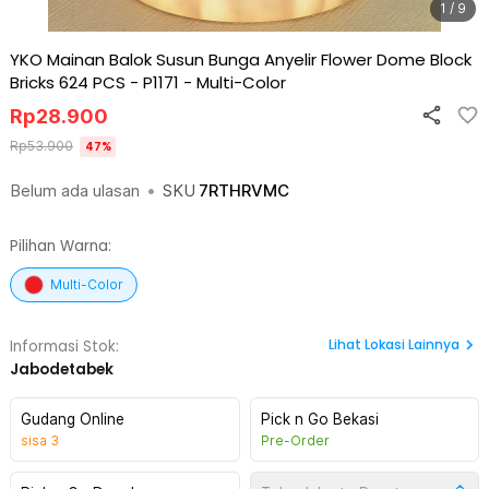
1 / 9
YKO Mainan Balok Susun Bunga Anyelir Flower Dome Block
Bricks 624 PCS - P1171
-
Multi-Color
Rp
28.900
Rp
53.900
47
%
Belum ada ulasan
•
SKU
7RTHRVMC
Pilihan Warna:
Multi-Color
Lihat
Lokasi Lainnya
Informasi Stok:
Jabodetabek
Gudang Online
Pick n Go Bekasi
sisa
3
Pre-Order