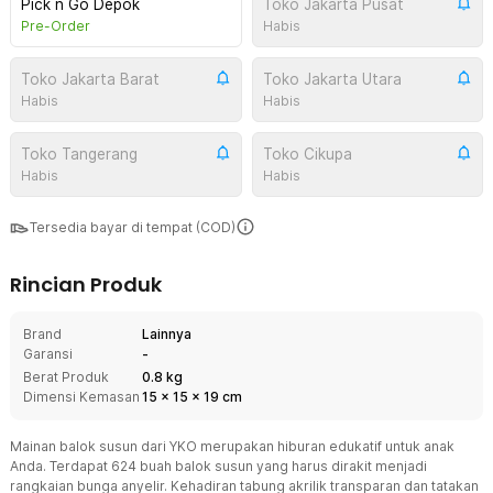
Pick n Go Depok
Toko Jakarta Pusat
Pre-Order
Habis
Toko Jakarta Barat
Toko Jakarta Utara
Habis
Habis
Toko Tangerang
Toko Cikupa
Habis
Habis
Tersedia bayar di tempat (COD)
Rincian Produk
Brand
Lainnya
Garansi
-
Berat Produk
0.8 kg
Dimensi Kemasan
15
x
15
x
19
cm
Mainan balok susun dari YKO merupakan hiburan edukatif untuk anak
Anda. Terdapat 624 buah balok susun yang harus dirakit menjadi
rangkaian bunga anyelir. Kehadiran tabung akrilik transparan dan tatakan