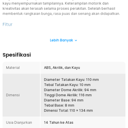
kayu menyempurnakan tampilannya. Keterampilan motorik dan
kreativitas akan terasah selama proses perakitan. Setelah berhasil
membentuk rangkaian bunga, rasa puas dan senang akan didapatkan.
Fitur
Dekorasi Flower Dome Cantik
Lebih Banyak
Mengusung konsep flower dome dengan rangkaian bunga anyelir,
kupu-kupu, hingga unsur bebatuan di dalam sebuah tabung akrilik
transparan. Sama seperti flower dome pada umumnya, mainan
Spesifikasi
balok susun ini juga bisa dijadikan dekorasi cantik di sudut kamar
anak Anda.
Material
ABS, Akrilik, dan Kayu
Tampak Detail dan Realistis
Hanya dengan melihat mainan balok susun ini saja akan terasa
memuaskan. Hal ini karena desain yang simetris, presisi, kombinasi
Diameter Tatakan Kayu: 110 mm
warna, dan kehadiran detail penting lainnya. Hasilkan visual flower
Tebal Tatakan Kayu: 10 mm
dome bunga anyelir yang realistis dan tidak membosankan.
Diameter Dome Akrilik: 94 mm
Dimensi
Tinggi Dome Akrilik: 116 mm
Terdiri dari 624 Balok Susun
Diameter Base: 94 mm
Untuk membentuk bunga anyelir, anak Anda harus merakit 624
Tebal Base: 8 mm
balok susun. Selain menantang, proses memasang dan
Dimensi Total: 110 x 134 mm
menghubungkan setiap bagian akan membantu meningkatkan
keterampilan koordinasi, kreativitas, dan pemecahan masalah.
Usia Dianjurkan
14 Tahun ke Atas
Berkualitas dan Tahan Lama