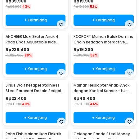
Rp
39.900
Rp
19.900
Rp
69.900
43%
Rp
40.900
52%
+ Keranjang
+ Keranjang
ANCHEER Maxi Skuter Anak 4
ROXPORT Mainan Balok Domino
Roda Lipat Adjustable Kids
Chain Reaction Interactive
Scooter - QZ-001
Toys 120 PCS - ZMY-1
Rp
235.400
Rp
19.300
Rp
322.900
28%
Rp
39.900
52%
+ Keranjang
+ Keranjang
Sirius Wolf Ketapel Stainless
Mainan Helikopter Anak-Anak
Steel Paracord Desain Serigala
dengan Kontrol Sensor - HJ-
- HW-GJ049
8188
Rp
22.400
Rp
40.400
Rp
43.900
49%
Rp
70.900
44%
+ Keranjang
+ Keranjang
Robo Fish Mainan Ikan Elektrik
Celengan Panda Steal Money