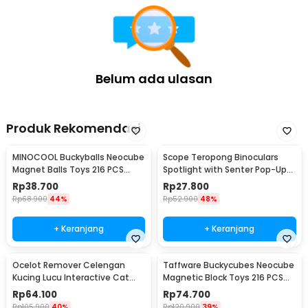
Belum ada ulasan
Produk Rekomendasi
MINOCOOL Buckyballs Neocube
Scope Teropong Binoculars
Magnet Balls Toys 216 PCS
Spotlight with Senter Pop-Up
3mm - TH007004A
Light 4x30mm - JYW-1226
Rp
38.700
Rp
27.800
Rp
68.900
44%
Rp
52.900
48%
+ Keranjang
+ Keranjang
Ocelot Remover Celengan
Taffware Buckycubes Neocube
Kucing Lucu Interactive Cat
Magnetic Block Toys 216 PCS
Piggy Bank - 0120
3.6mm - G0CN05
Rp
64.100
Rp
74.700
Rp
105.900
40%
Rp
120.900
39%