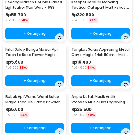
Pedang Mainan Double Bladed
Ketapel Berburu Mancing
Lightsaber Star Wars - 693
Tactical Catapult Multi-shot -
KMSS
Rp
58.700
Rp
320.600
Rp
98.900
41%
Rp
439.900
28%
+ Keranjang
+ Keranjang
Firlar Sulap Bunga Mawar Api
Tongkat Sulap Appearing Metal
Torch to Rose Flower Magic
Cane Magic Trick 110cm - Mstk-
Trick - 82120
002
Rp
5.600
Rp
16.400
Rp
9.000
38%
Rp
34.900
54%
+ Keranjang
+ Keranjang
Bubuk Api Warna Warni Sulap
Anpro Kotak Musik Antik
Magic Trick Fire Flame Powder
Wooden Music Box Engraving
15g - YY064
Harry Potter - ADQ0194
Rp
5.600
Rp
25.500
Rp
15.900
65%
Rp
48.900
48%
+ Keranjang
+ Keranjang