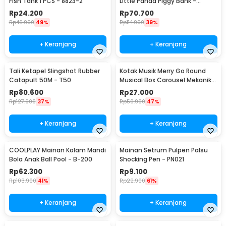
Fish Tank 1 PCS - 8823-2
Little Panda Piggy Bank -
MM8807-1
Rp
24.200
Rp
70.700
Rp
46.900
49%
Rp
114.900
39%
+ Keranjang
+ Keranjang
Tali Ketapel Slingshot Rubber
Kotak Musik Merry Go Round
Catapult 50M - T50
Musical Box Carousel Mekanikal
- HD-Y02
Rp
80.600
Rp
27.000
Rp
127.900
37%
Rp
50.900
47%
+ Keranjang
+ Keranjang
COOLPLAY Mainan Kolam Mandi
Mainan Setrum Pulpen Palsu
Bola Anak Ball Pool - B-200
Shocking Pen - PN021
Rp
62.300
Rp
9.100
Rp
103.900
41%
Rp
22.900
61%
+ Keranjang
+ Keranjang