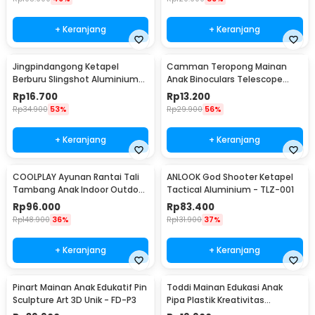
+ Keranjang
+ Keranjang
Jingpindangong Ketapel
Camman Teropong Mainan
Berburu Slingshot Aluminium
Anak Binoculars Telescope
Alloy - OD-014
2.5x26 - 1138
Rp
16.700
Rp
13.200
Rp
34.900
53%
Rp
29.900
56%
+ Keranjang
+ Keranjang
COOLPLAY Ayunan Rantai Tali
ANLOOK God Shooter Ketapel
Tambang Anak Indoor Outdoor
Tactical Aluminium - TLZ-001
- WS-2100
Rp
96.000
Rp
83.400
Rp
148.900
36%
Rp
131.900
37%
+ Keranjang
+ Keranjang
Pinart Mainan Anak Edukatif Pin
Toddi Mainan Edukasi Anak
Sculpture Art 3D Unik - FD-P3
Pipa Plastik Kreativitas
Bangunan 4D STEM - 88003