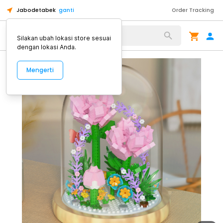
Jabodetabek
ganti
Order Tracking
Alat Kopi
Silakan ubah lokasi store sesuai
dengan lokasi Anda.
Mengerti