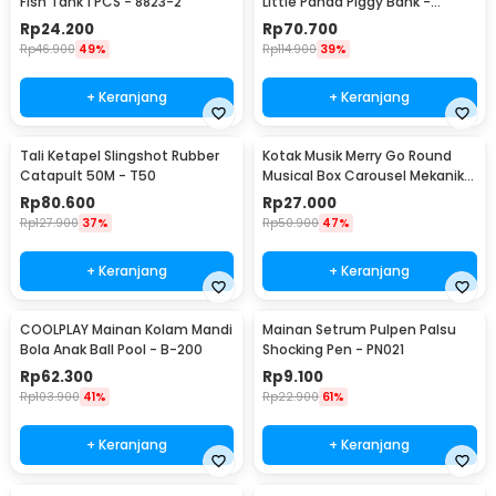
Fish Tank 1 PCS - 8823-2
Little Panda Piggy Bank -
MM8807-1
Rp
24.200
Rp
70.700
Rp
46.900
49%
Rp
114.900
39%
+ Keranjang
+ Keranjang
Tali Ketapel Slingshot Rubber
Kotak Musik Merry Go Round
Catapult 50M - T50
Musical Box Carousel Mekanikal
- HD-Y02
Rp
80.600
Rp
27.000
Rp
127.900
37%
Rp
50.900
47%
+ Keranjang
+ Keranjang
COOLPLAY Mainan Kolam Mandi
Mainan Setrum Pulpen Palsu
Bola Anak Ball Pool - B-200
Shocking Pen - PN021
Rp
62.300
Rp
9.100
Rp
103.900
41%
Rp
22.900
61%
+ Keranjang
+ Keranjang