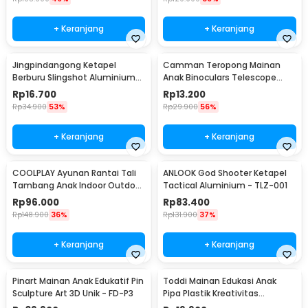
+ Keranjang
+ Keranjang
Jingpindangong Ketapel
Camman Teropong Mainan
Berburu Slingshot Aluminium
Anak Binoculars Telescope
Alloy - OD-014
2.5x26 - 1138
Rp
16.700
Rp
13.200
Rp
34.900
53%
Rp
29.900
56%
+ Keranjang
+ Keranjang
COOLPLAY Ayunan Rantai Tali
ANLOOK God Shooter Ketapel
Tambang Anak Indoor Outdoor
Tactical Aluminium - TLZ-001
- WS-2100
Rp
96.000
Rp
83.400
Rp
148.900
36%
Rp
131.900
37%
+ Keranjang
+ Keranjang
Pinart Mainan Anak Edukatif Pin
Toddi Mainan Edukasi Anak
Sculpture Art 3D Unik - FD-P3
Pipa Plastik Kreativitas
Bangunan 4D STEM - 88003