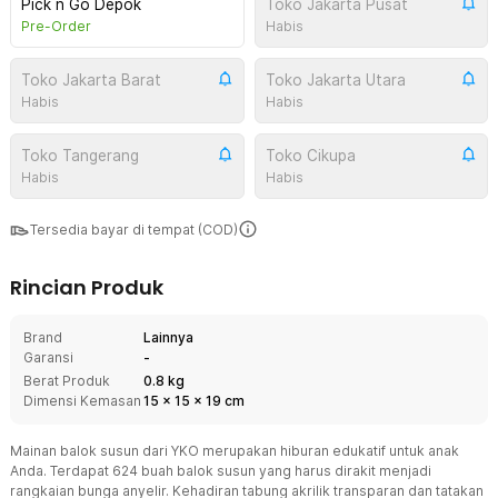
Pick n Go Depok
Toko Jakarta Pusat
Pre-Order
Habis
Toko Jakarta Barat
Toko Jakarta Utara
Habis
Habis
Toko Tangerang
Toko Cikupa
Habis
Habis
Tersedia bayar di tempat (COD)
Rincian Produk
Brand
Lainnya
Garansi
-
Berat Produk
0.8 kg
Dimensi Kemasan
15
x
15
x
19
cm
Mainan balok susun dari YKO merupakan hiburan edukatif untuk anak
Anda. Terdapat 624 buah balok susun yang harus dirakit menjadi
rangkaian bunga anyelir. Kehadiran tabung akrilik transparan dan tatakan