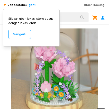
Jabodetabek
ganti
Order Tracking
Alat Kopi
Silakan ubah lokasi store sesuai
dengan lokasi Anda.
Mengerti