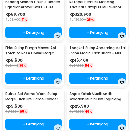
Pedang Mainan Double Bladed
Ketapel Berburu Mancing
Lightsaber Star Wars - 693
Tactical Catapult Multi-shot -
KMSS
Rp
58.700
Rp
320.600
Rp
98.900
41%
Rp
439.900
28%
+ Keranjang
+ Keranjang
Firlar Sulap Bunga Mawar Api
Tongkat Sulap Appearing Metal
Torch to Rose Flower Magic
Cane Magic Trick 110cm - Mstk-
Trick - 82120
002
Rp
5.600
Rp
16.400
Rp
9.000
38%
Rp
34.900
54%
+ Keranjang
+ Keranjang
Bubuk Api Warna Warni Sulap
Anpro Kotak Musik Antik
Magic Trick Fire Flame Powder
Wooden Music Box Engraving
15g - YY064
Harry Potter - ADQ0194
Rp
5.600
Rp
25.500
Rp
15.900
65%
Rp
48.900
48%
+ Keranjang
+ Keranjang