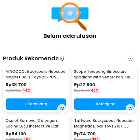
Belum ada ulasan
Produk Rekomendasi
MINOCOOL Buckyballs Neocube
Scope Teropong Binoculars
Magnet Balls Toys 216 PCS
Spotlight with Senter Pop-Up
3mm - TH007004A
Light 4x30mm - JYW-1226
Rp
38.700
Rp
27.800
Rp
68.900
44%
Rp
52.900
48%
+ Keranjang
+ Keranjang
Ocelot Remover Celengan
Taffware Buckycubes Neocube
Kucing Lucu Interactive Cat
Magnetic Block Toys 216 PCS
Piggy Bank - 0120
3.6mm - G0CN05
Rp
64.100
Rp
74.700
Rp
105.900
40%
Rp
120.900
39%