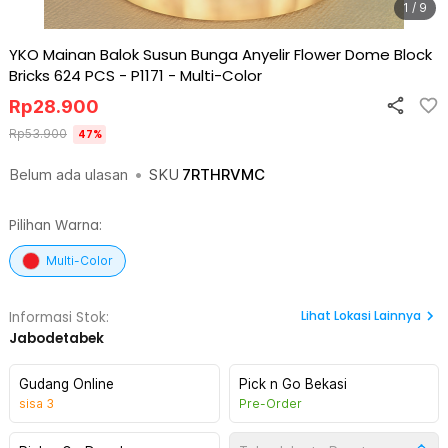
1 / 9
YKO Mainan Balok Susun Bunga Anyelir Flower Dome Block
Bricks 624 PCS - P1171
-
Multi-Color
Rp
28.900
Rp
53.900
47
%
Belum ada ulasan
•
SKU
7RTHRVMC
Pilihan Warna:
Multi-Color
Lihat
Lokasi Lainnya
Informasi Stok:
Jabodetabek
Gudang Online
Pick n Go Bekasi
sisa
3
Pre-Order