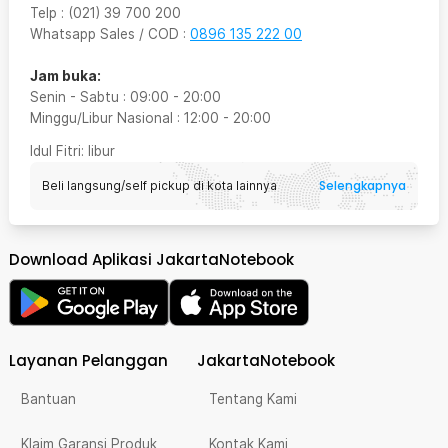
Telp
:
(021) 39 700 200
Whatsapp Sales / COD
:
0896 135 222 00
Jam buka:
Senin - Sabtu
:
09:00
-
20:00
Minggu/Libur Nasional
:
12:00
-
20:00
Idul Fitri
: libur
Selengkapnya
Beli langsung/self pickup di kota lainnya
Download Aplikasi JakartaNotebook
Layanan Pelanggan
JakartaNotebook
Bantuan
Tentang Kami
Klaim Garansi Produk
Kontak Kami