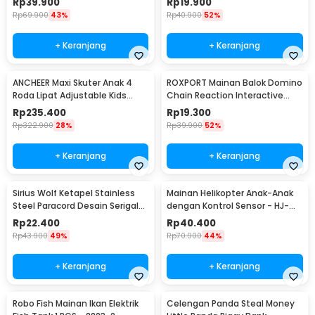
Rp
39.900
Rp
19.900
Rp
69.900
43%
Rp
40.900
52%
+ Keranjang
+ Keranjang
ANCHEER Maxi Skuter Anak 4
ROXPORT Mainan Balok Domino
Roda Lipat Adjustable Kids
Chain Reaction Interactive
Scooter - QZ-001
Toys 120 PCS - ZMY-1
Rp
235.400
Rp
19.300
Rp
322.900
28%
Rp
39.900
52%
+ Keranjang
+ Keranjang
Sirius Wolf Ketapel Stainless
Mainan Helikopter Anak-Anak
Steel Paracord Desain Serigala
dengan Kontrol Sensor - HJ-
- HW-GJ049
8188
Rp
22.400
Rp
40.400
Rp
43.900
49%
Rp
70.900
44%
+ Keranjang
+ Keranjang
Robo Fish Mainan Ikan Elektrik
Celengan Panda Steal Money