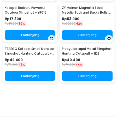
Ketapel Berburu Powerful
ZY Mainan Magnetik Steel
Outdoor Slingshot - YR016
Metalic Stick and Bucky Balls -
005
Rp
17.300
Rp
53.000
Rp
35.900
52%
Rp
90.900
42%
+ Keranjang
+ Keranjang
TEAEGG Ketapel Small Monster
Piaoyu Ketapel Metal Slingshot
Slingshot Hunting Catapult -
Hunting Catapult - 1123
JH8171
Rp
42.400
Rp
40.400
Rp
73.900
43%
Rp
70.900
44%
+ Keranjang
+ Keranjang
Beli Sekarang