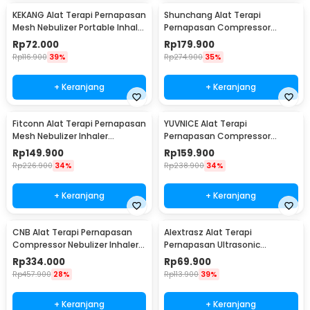
KEKANG Alat Terapi Pernapasan
Shunchang Alat Terapi
Mesh Nebulizer Portable Inhaler
Pernapasan Compressor
Atomizer Plug In - KE-N11
Nebulizer Inhaler Atomizer -
Rp
72.000
Rp
179.900
CDC500S
Rp
116.900
39%
Rp
274.900
35%
+ Keranjang
+ Keranjang
Fitconn Alat Terapi Pernapasan
YUVNICE Alat Terapi
Mesh Nebulizer Inhaler
Pernapasan Compressor
Atomizer - MY-135B
Nebulizer Inhaler Atomizer -
Rp
149.900
Rp
159.900
CDC-300S
Rp
226.900
34%
Rp
238.900
34%
+ Keranjang
+ Keranjang
CNB Alat Terapi Pernapasan
Alextrasz Alat Terapi
Compressor Nebulizer Inhaler
Pernapasan Ultrasonic
Atomizer - 69025S
Nebulizer Inhaler Atomizer -
Rp
334.000
Rp
69.900
FLK-W301
Rp
457.900
28%
Rp
113.900
39%
+ Keranjang
+ Keranjang