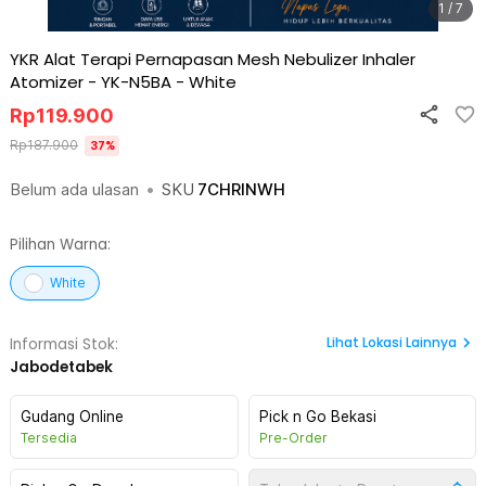
1 / 7
YKR Alat Terapi Pernapasan Mesh Nebulizer Inhaler
Atomizer - YK-N5BA
-
White
Rp
119.900
Rp
187.900
37
%
Belum ada ulasan
•
SKU
7CHRINWH
Pilihan Warna:
White
Lihat
Lokasi Lainnya
Informasi Stok:
Jabodetabek
Gudang Online
Pick n Go Bekasi
Tersedia
Pre-Order