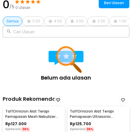
0
Beri Ulasan
/5
0
Ulasan
Semua
5
(
0
)
4
(
0
)
3
(
0
)
2
(
0
)
1
(
0
)
Cari Ulasan
Belum ada ulasan
Produk Rekomendasi
TaffOmicron Alat Terapi
TaffOmicron Alat Terapi
Pernapasan Mesh Nebulizer
Pernapasan Ultrasonic
Inhaler Atomizer - YM-3R9
Nebulizer Atomizer - MY-520A
Rp
127.000
Rp
125.700
Rp
196.900
36%
Rp
194.900
36%