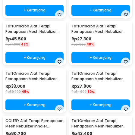
+ Keranjang
+ Keranjang
TaffOmicron Alat Terapi
TaffOmicron Alat Terapi
Pernapasan Mesh Nebulizer
Pernapasan Mesh Nebulizer
Inhaler Atomizer - JSL-W301
Portable Inhaler Without
Rp
45.500
Rp
27.300
Battery - JSL-W302
Rp
77.900
42%
Rp
51.900
48%
+ Keranjang
+ Keranjang
TaffOmicron Alat Terapi
TaffOmicron Alat Terapi
Pernapasan Mesh Nebulizer
Pernapasan Mesh Nebulizer
Portable Inhaler With Battery -
Inhaler Atomizer Without
Rp
33.000
Rp
27.900
JSL-W302
Battery - JSL-W303
Rp
59.900
45%
Rp
54.900
50%
+ Keranjang
+ Keranjang
COLEBY Alat Terapi Pernapasan
TaffOmicron Alat Terapi
Mesh Nebulizer Inhaler
Pernapasan Mesh Nebulizer
Atomizer - TZ-W08
Inhaler Atomizer With Battery
Rp
80.700
Rp
43.400