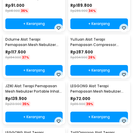
Nebulizer Inhaler - JSL-W310
Inhaler Atomizer - YK-N3AA
Rp
91.000
Rp
189.800
Rp
141.900
36%
Rp
286.900
34%
+ Keranjang
+ Keranjang
Dclume Alat Terapi
YuXuan Alat Terapi
Pernapasan Mesh Nebulizer
Pernapasan Compressor
Inhaler Atomizer - YM213
Nebulizer Inhaler Atomizer -
Rp
117.600
Rp
287.600
CNB-69021
Rp
184.900
37%
Rp
394.900
28%
+ Keranjang
+ Keranjang
JZIKI Alat Terapi Pernapasan
LEGGONG Alat Terapi
Mesh Nebulizer Portable Inhaler
Pernapasan Mesh Nebulizer
Atomizer - ZK-Q3
Portable Inhaler Plug In - HSK-
Rp
139.900
Rp
72.000
W005
Rp
213.900
35%
Rp
116.900
39%
+ Keranjang
+ Keranjang
LEGGONG Alat Terapi
TaffOmicron Alat Terapi