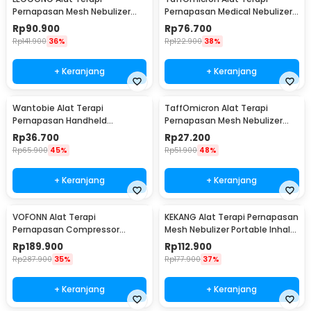
Pernapasan Mesh Nebulizer
Pernapasan Medical Nebulizer
Portable Inhaler Rechargeable
Inhaler Atomizer - JSL-W309
Rp
90.900
Rp
76.700
- HSK-W005
Rp
141.900
36%
Rp
122.900
38%
+ Keranjang
+ Keranjang
Wantobie Alat Terapi
TaffOmicron Alat Terapi
Pernapasan Handheld
Pernapasan Mesh Nebulizer
Nebulizer Inhaler Atomizer -
Inhaler Atomizer Baterai
Rp
36.700
Rp
27.200
ZH-N3
Rechargeable - JSL-W302
Rp
65.900
45%
Rp
51.900
48%
+ Keranjang
+ Keranjang
VOFONN Alat Terapi
KEKANG Alat Terapi Pernapasan
Pernapasan Compressor
Mesh Nebulizer Portable Inhaler
Nebulizer Inhaler Atomizer -
Atomizer Rechargeable - KE-
Rp
189.900
Rp
112.900
AXD-308
N11
Rp
287.900
35%
Rp
177.900
37%
+ Keranjang
+ Keranjang