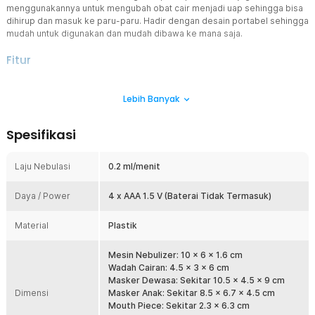
menggunakannya untuk mengubah obat cair menjadi uap sehingga bisa
dihirup dan masuk ke paru-paru. Hadir dengan desain portabel sehingga
mudah untuk digunakan dan mudah dibawa ke mana saja.
Fitur
Teknologi Mesh Uap Halus & Nyaman
Lebih Banyak
Menggunakan teknologi mesh nebulizer yang menghasilkan uap
halus dan lembut saat dihirup. Uap yang stabil membantu obat
masuk ke saluran pernapasan dengan lebih efektif. Cocok untuk
Spesifikasi
meredakan gejala asma, bronkitis, hingga flu. Memberikan sensasi
lega tanpa rasa tidak nyaman.
Laju Nebulasi
0.2 ml/menit
Mesin Senyap Anti Bising
Dilengkapi teknologi low noise sehingga suara yang dihasilkan
Daya / Power
sangat minim. Cocok digunakan saat malam hari atau untuk anak-
4 x AAA 1.5 V (Baterai Tidak Termasuk)
anak yang sensitif terhadap suara. Penggunaan jadi lebih nyaman
tanpa rasa takut atau terganggu. Ideal untuk terapi santai di rumah.
Material
Plastik
Desain Portable & Ringan
Nebulizer ini dirancang super ringkas sehingga mudah dibawa ke
Mesin Nebulizer: 10 x 6 x 1.6 cm
mana saja. Ukurannya yang kecil memungkinkan Anda
Wadah Cairan: 4.5 x 3 x 6 cm
menyimpannya di tas atau pouch tanpa memakan banyak ruang.
Masker Dewasa: Sekitar 10.5 x 4.5 x 9 cm
Dimensi
Sangat ideal untuk traveling, kerja, atau penggunaan darurat.
Masker Anak: Sekitar 8.5 x 6.7 x 4.5 cm
Memberikan kebebasan terapi kapan saja dibutuhkan.
Mouth Piece: Sekitar 2.3 x 6.3 cm