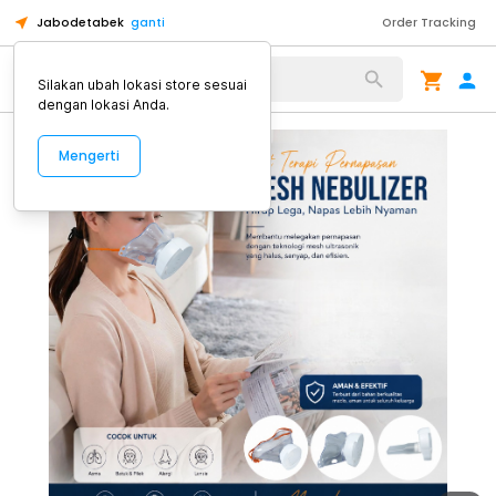
Jabodetabek
ganti
Order Tracking
Alat Kopi
Silakan ubah lokasi store sesuai
dengan lokasi Anda.
Mengerti