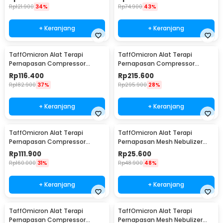
- JSL-W303
Rp
121.900
34%
Rp
74.900
43%
+ Keranjang
+ Keranjang
TaffOmicron Alat Terapi
TaffOmicron Alat Terapi
Pernapasan Compressor
Pernapasan Compressor
Nebulizer Inhaler - SZ5
Nebulizer Inhaler - RAK362
Rp
116.400
Rp
215.600
Rp
182.900
37%
Rp
295.900
28%
+ Keranjang
+ Keranjang
TaffOmicron Alat Terapi
TaffOmicron Alat Terapi
Pernapasan Compressor
Pernapasan Mesh Nebulizer
Nebulizer Inhaler - GS-302
Inhaler Atomizer Baterai AA -
Rp
111.900
Rp
25.600
JSL-W302
Rp
160.000
31%
Rp
48.900
48%
+ Keranjang
+ Keranjang
TaffOmicron Alat Terapi
TaffOmicron Alat Terapi
Pernapasan Compressor
Pernapasan Mesh Nebulizer