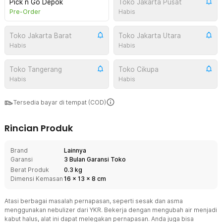
Pick n Go Depok
Toko Jakarta Pusat
Pre-Order
Habis
Toko Jakarta Barat
Toko Jakarta Utara
Habis
Habis
Toko Tangerang
Toko Cikupa
Habis
Habis
Tersedia bayar di tempat (COD)
Rincian Produk
Brand
Lainnya
Garansi
3 Bulan Garansi Toko
Berat Produk
0.3 kg
Dimensi Kemasan
16
x
13
x
8
cm
Atasi berbagai masalah pernapasan, seperti sesak dan asma
menggunakan nebulizer dari YKR. Bekerja dengan mengubah air menjadi
kabut halus, alat ini dapat melegakan pernapasan. Anda juga bisa