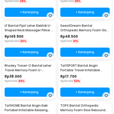
Rp
942.900
26%
Rp
410.900
28%
+ Keranjang
+ Keranjang
LF Bantal Pijat Leher Elektrik U-
SweatDream Bantal
Shaped Neck Massager Pillow -
Orthopedic Memory Foam Slow
LR-S100
Rebound Bamboo - SD600
Rp
149.900
Rp
48.500
Rp
226.900
34%
Rp
81.900
41%
+ Keranjang
+ Keranjang
Rhodey Travel-O Bantal Leher
TaffSPORT Bantal Angin
Travel Memory Foam U-
Portable Travel Inflatable
Shaped Neck Pillow - SR43
Aeros Pillow - F8057
Rp
38.000
Rp
17.700
Rp
69.900
46%
Rp
36.900
53%
+ Keranjang
+ Keranjang
TaffHOME Bantal Angin Kaki
TOPX Bantal Orthopedic
Portabel Inflatable Relaxing
Memory Foam Slow Rebound