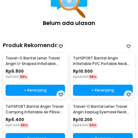
Belum ada ulasan
Produk Rekomendasi
Travel-O Bantal Leher Travel
TaffSPORT Bantal Angin
Angin U-Shaped Inflatable
Inflatable PVC Portable Neck
Neck Pillow - RH20
Pillow High Rest - H0T019
Rp
6.800
Rp
10.500
Rp
11.000
39%
Rp
24.900
58%
+ Keranjang
+ Keranjang
TaffSPORT Bantal Angin Travel
Travel-O Bantal Leher Travel
Camping Inflatable Air Pillow
Angin Earplug Eyemask Neck
330x220mm - XLZT-15
Pillow - RH20
Rp
6.400
Rp
10.200
Rp
17.900
65%
Rp
24.900
60%