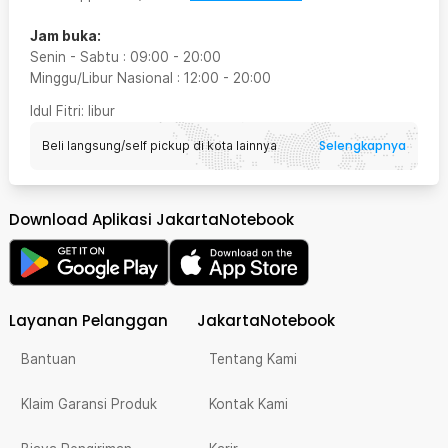
Jam buka:
Senin - Sabtu
:
09:00
-
20:00
Minggu/Libur Nasional
:
12:00
-
20:00
Idul Fitri
: libur
Selengkapnya
Beli langsung/self pickup di kota lainnya
Download Aplikasi JakartaNotebook
Layanan Pelanggan
JakartaNotebook
Bantuan
Tentang Kami
Klaim Garansi Produk
Kontak Kami