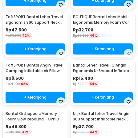
+ Keranjang
+ Keranjang
TaffSPORT Bantal Leher Travel
BOUTIQUE Bantal Leher Mobil
Ergonomis 360 Support Neck
Ergonomis Memory Foam Car
Pillow - NF302
Headrest Pillow - CAR247
Rp
47.600
Rp
32.700
Rp
80.900
42%
Rp
59.900
46%
+ Keranjang
+ Keranjang
TaffSPORT Bantal Angin Travel
Bantal Leher Travel-O Angin
Camping Inflatable Air Pillow
Ergonomis U-Shaped Inflatable
380x240mm - BAT23
Neck Pillow - RH40
Rp
8.500
Rp
15.400
Rp
21.900
62%
Rp
32.900
54%
+ Keranjang
+ Keranjang
Bantal Orthopedic Memory
Urijk Bantal Leher Travel Angin
Foam Slow Rebound - OPP10
360 Support Inflatable Neck
Pillow - M1345
Rp
49.300
Rp
37.700
Rp
82.900
41%
Rp
66.900
44%