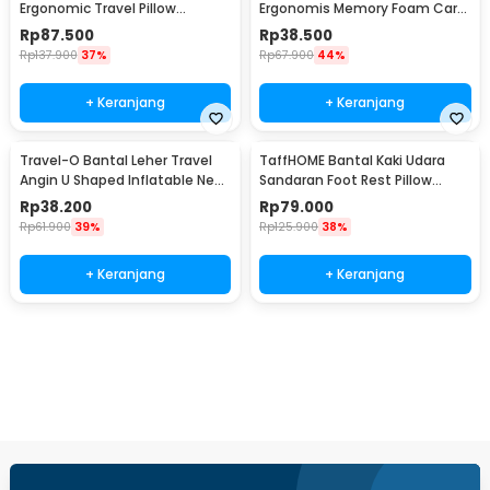
Ergonomic Travel Pillow
Ergonomis Memory Foam Car
Support - NT10
Headrest Pillow - NC33
Rp
87.500
Rp
38.500
Rp
137.900
37%
Rp
67.900
44%
+ Keranjang
+ Keranjang
Travel-O Bantal Leher Travel
TaffHOME Bantal Kaki Udara
Angin U Shaped Inflatable Neck
Sandaran Foot Rest Pillow
Pillow - RH30
Inflatable - BAT24
Rp
38.200
Rp
79.000
Rp
61.900
39%
Rp
125.900
38%
+ Keranjang
+ Keranjang
Beli Sekarang