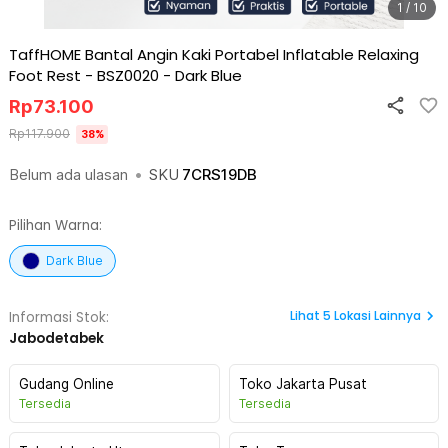
1 / 10
TaffHOME Bantal Angin Kaki Portabel Inflatable Relaxing
Foot Rest - BSZ0020
-
Dark Blue
Rp
73.100
Rp
117.900
38
%
Belum ada ulasan
•
SKU
7CRS19DB
Pilihan Warna:
Dark Blue
Lihat
5
Lokasi Lainnya
Informasi Stok:
Jabodetabek
Gudang Online
Toko Jakarta Pusat
Tersedia
Tersedia