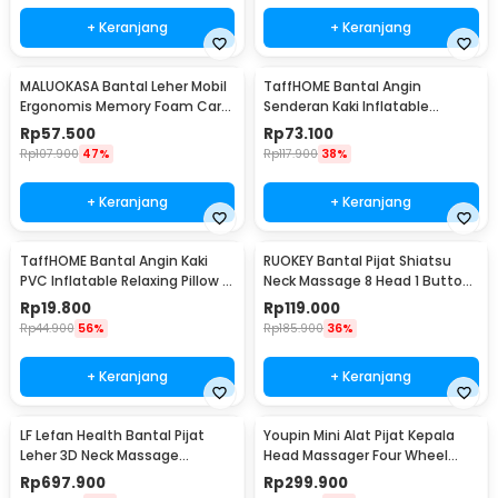
+ Keranjang
+ Keranjang
MALUOKASA Bantal Leher Mobil
TaffHOME Bantal Angin
Ergonomis Memory Foam Car
Senderan Kaki Inflatable
Headrest Pillow - M3D
Footrest Pillow - BAT24
Rp
57.500
Rp
73.100
Rp
107.900
47%
Rp
117.900
38%
+ Keranjang
+ Keranjang
TaffHOME Bantal Angin Kaki
RUOKEY Bantal Pijat Shiatsu
PVC Inflatable Relaxing Pillow -
Neck Massage 8 Head 1 Button
JJ06114
- CMH-8028
Rp
19.800
Rp
119.000
Rp
44.900
56%
Rp
185.900
36%
+ Keranjang
+ Keranjang
LF Lefan Health Bantal Pijat
Youpin Mini Alat Pijat Kepala
Leher 3D Neck Massage
Head Massager Four Wheel
Kneading Heating - LF-YK006
Rotation - M2
Rp
697.900
Rp
299.900