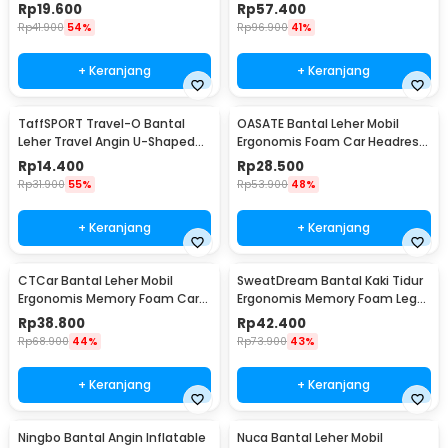
Feet Pillow - IAF-05
Pillow 48.5x28.5cm - TC100
Rp
19.600
Rp
57.400
Rp
41.900
54%
Rp
96.900
41%
+ Keranjang
+ Keranjang
TaffSPORT Travel-O Bantal
OASATE Bantal Leher Mobil
Leher Travel Angin U-Shaped
Ergonomis Foam Car Headrest
Neck Pillow - RH34
Pillow - M5
Rp
14.400
Rp
28.500
Rp
31.900
55%
Rp
53.900
48%
+ Keranjang
+ Keranjang
CTCar Bantal Leher Mobil
SweatDream Bantal Kaki Tidur
Ergonomis Memory Foam Car
Ergonomis Memory Foam Leg
Headrest Pillow - CT5
Sleeping Pillow - ZT-09
Rp
38.800
Rp
42.400
Rp
68.900
44%
Rp
73.900
43%
+ Keranjang
+ Keranjang
Ningbo Bantal Angin Inflatable
Nuca Bantal Leher Mobil