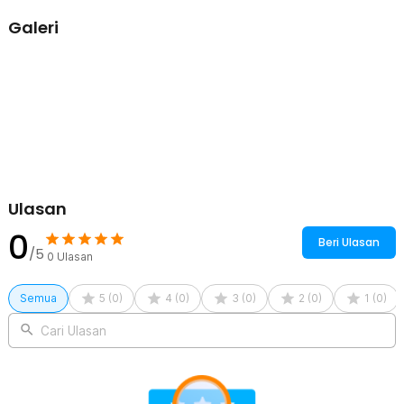
Terbuat dari PVC berkualitas tinggi yang kuat dan tahan lama.
Galeri
Materialnya aman dan nyaman digunakan, sehingga cocok untuk
pemakaian jangka panjang selama perjalanan.
Kelengkapan Produk
Rincian yang Anda dapatkan untuk pembelian produk ini:
1 x TaffHOME Bantal Angin Kaki Portabel Inflatable Relaxing Foot
Rest - BSZ0020
1 x Tas Penyimpanan
Ulasan
0
Beri Ulasan
/5
0
Ulasan
Semua
5
(
0
)
4
(
0
)
3
(
0
)
2
(
0
)
1
(
0
)
Cari Ulasan