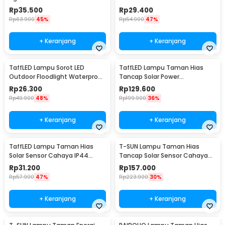
12M 100LED - S-04
BK-100
Rp
35.500
Rp
29.400
Rp
63.900
45%
Rp
54.900
47%
+ Keranjang
+ Keranjang
TaffLED Lampu Sorot LED
TaffLED Lampu Taman Hias
Outdoor Floodlight Waterproof
Tancap Solar Power
Cool White 50W - A8
Waterproof 10 LED 2835 - TS-
Rp
26.300
Rp
129.600
G2202
Rp
49.900
48%
Rp
199.900
36%
+ Keranjang
+ Keranjang
TaffLED Lampu Taman Hias
T-SUN Lampu Taman Hias
Solar Sensor Cahaya IP44
Tancap Solar Sensor Cahaya
Warm White 4 PCS - L20
IP65 Warm White 3W - TS-
Rp
31.200
Rp
157.000
G0902
Rp
57.900
47%
Rp
223.900
30%
+ Keranjang
+ Keranjang