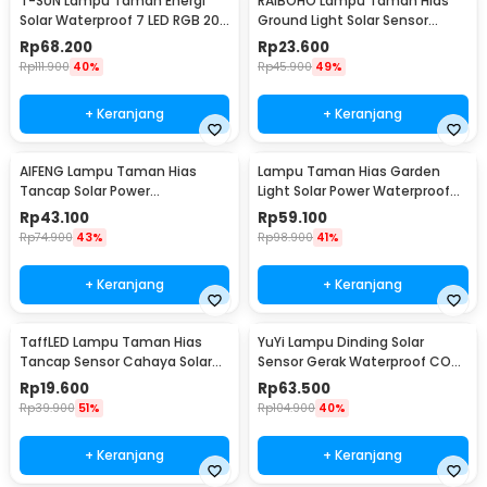
T-SUN Lampu Taman Energi
RAIBOHO Lampu Taman Hias
Solar Waterproof 7 LED RGB 200
Ground Light Solar Sensor
Lumens 1.6W - TS-G0102
Waterproof 12/20LED - RB20
Rp
68.200
Rp
23.600
Rp
111.900
40%
Rp
45.900
49%
+ Keranjang
+ Keranjang
AIFENG Lampu Taman Hias
Lampu Taman Hias Garden
Tancap Solar Power
Light Solar Power Waterproof
Waterproof Cool White -
Cool White - EM375
Rp
43.100
Rp
59.100
EM320
Rp
74.900
43%
Rp
98.900
41%
+ Keranjang
+ Keranjang
TaffLED Lampu Taman Hias
YuYi Lampu Dinding Solar
Tancap Sensor Cahaya Solar
Sensor Gerak Waterproof COB
Power Waterproof - EM300
100LED Cool White - SMT-F100
Rp
19.600
Rp
63.500
Rp
39.900
51%
Rp
104.900
40%
+ Keranjang
+ Keranjang