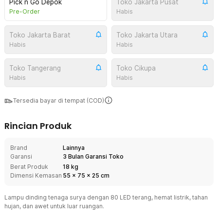
Pick n Go Depok
Toko Jakarta Pusat
Pre-Order
Habis
Toko Jakarta Barat
Toko Jakarta Utara
Habis
Habis
Toko Tangerang
Toko Cikupa
Habis
Habis
Tersedia bayar di tempat (COD)
Rincian Produk
Brand
Lainnya
Garansi
3 Bulan Garansi Toko
Berat Produk
18 kg
Dimensi Kemasan
55
x
75
x
25
cm
Lampu dinding tenaga surya dengan 80 LED terang, hemat listrik, tahan
hujan, dan awet untuk luar ruangan.