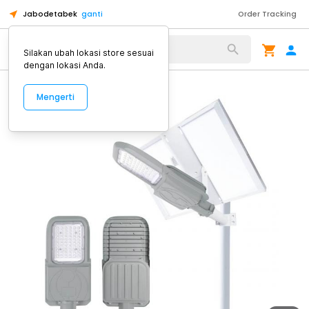
Jabodetabek
ganti
Order Tracking
Alat Kopi
Silakan ubah lokasi store sesuai
dengan lokasi Anda.
Mengerti