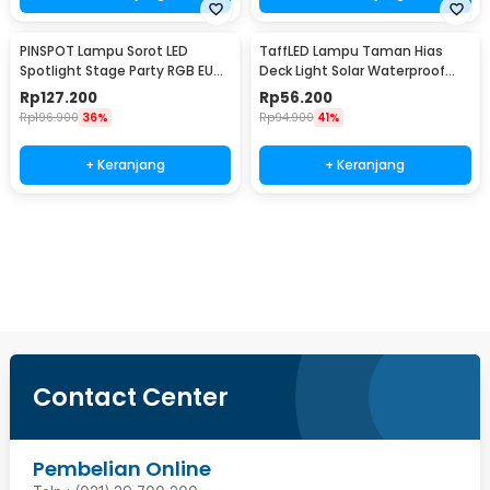
PINSPOT Lampu Sorot LED
TaffLED Lampu Taman Hias
Spotlight Stage Party RGB EU
Deck Light Solar Waterproof
Plug 240V 10W - WRGB
Warm White 8 PCS - L20
Rp
127.200
Rp
56.200
Rp
196.900
36%
Rp
94.900
41%
+ Keranjang
+ Keranjang
Beli Sekarang
Contact Center
Pembelian Online