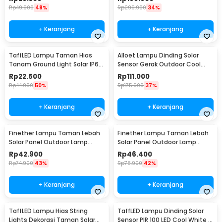
Rp
49.900
48%
Rp
299.900
34%
+ Keranjang
+ Keranjang
TaffLED Lampu Taman Hias
Alloet Lampu Dinding Solar
Tanam Ground Light Solar IP65
Sensor Gerak Outdoor Cool
8 LED - CL-022
White 50 LED - LE66
Rp
22.500
Rp
111.000
Rp
44.900
50%
Rp
175.900
37%
+ Keranjang
+ Keranjang
Finether Lampu Taman Lebah
Finether Lampu Taman Lebah
Solar Panel Outdoor Lamp
Solar Panel Outdoor Lamp
Waterproof IP65 30 LED - BE306
Waterproof IP65 50 LED - BE306
Rp
42.900
Rp
46.400
Rp
74.900
43%
Rp
78.900
42%
+ Keranjang
+ Keranjang
TaffLED Lampu Hias String
TaffLED Lampu Dinding Solar
Lights Dekorasi Taman Solar
Sensor PIR 100 LED Cool White -