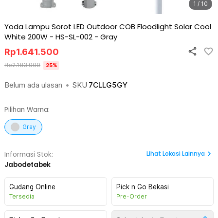
1 / 10
Yoda Lampu Sorot LED Outdoor COB Floodlight Solar Cool
White 200W - HS-SL-002
-
Gray
Rp
1.641.500
Rp
2.183.900
25
%
Belum ada ulasan
•
SKU
7CLLG5GY
Pilihan Warna:
Gray
Lihat
Lokasi Lainnya
Informasi Stok:
Jabodetabek
Gudang Online
Pick n Go Bekasi
Tersedia
Pre-Order