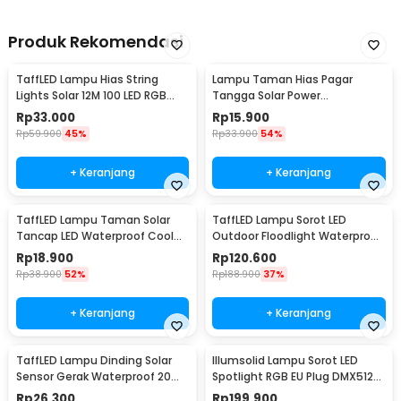
Produk Rekomendasi
TaffLED Lampu Hias String
Lampu Taman Hias Pagar
Lights Solar 12M 100 LED RGB
Tangga Solar Power
Waterproof - YY-3210
Waterproof Cool White - HBT-
Rp
33.000
Rp
15.900
1501
Rp
59.900
45%
Rp
33.900
54%
+ Keranjang
+ Keranjang
TaffLED Lampu Taman Solar
TaffLED Lampu Sorot LED
Tancap LED Waterproof Cool
Outdoor Floodlight Waterproof
White 6000K - YF-922
Cool White 30W - W804
Rp
18.900
Rp
120.600
Rp
38.900
52%
Rp
188.900
37%
+ Keranjang
+ Keranjang
TaffLED Lampu Dinding Solar
Illumsolid Lampu Sorot LED
Sensor Gerak Waterproof 20
Spotlight RGB EU Plug DMX512
LED Cool White - L20
240V 30W - YS-P01
Rp
26.300
Rp
199.900