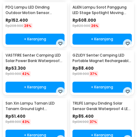
PDQ Lampu LED Dinding
ALiEN Lampu Sorot Panggung
Outdoor Motion Sensor
LED Stage Spotlight Moving
Waterproof Cool White 15W
Head RGB 10W - DM512
Rp
152.400
Rp
608.000
Inner Light - 3120
Rp
208.900
28%
Rp
820.900
26%
+ Keranjang
+ Keranjang
VASTFIRE Senter Camping LED
GZLIDY Senter Camping LED
Solar Power Bank Waterproof
Portable Magnet Rechargeable
IP65 - YD-878A
2000 Lumens Big - W599A
Rp
53.300
Rp
88.400
Rp
90.900
42%
Rp
138.900
37%
+ Keranjang
+ Keranjang
San Xin Lampu Taman LED
TRLIFE Lampu Dinding Solar
Tanam Ground Light
Sensor Gerak Waterproof 4 LED
Waterproof 3W Warm White -
Cool White 4W - K7004
Rp
51.400
Rp
85.400
SX120
Rp
88.900
43%
Rp
134.900
37%
+ Keranjang
+ Keranjang