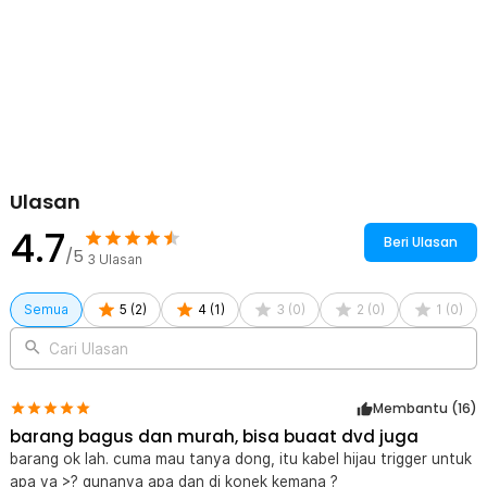
Rincian yang Anda dapatkan untuk pembelian produk ini:
1 x Taffware Layar Monitor Mobil Car Digital Display TFT LCD 7
Inch - C-T703
1 x Braket
1 x Stiker Perekat Braket
1 x Kabel DC
1 x Remot Kontrol
1 x Panduan Penggunaan
Ulasan
4.7
Beri Ulasan
/5
3
Ulasan
Semua
5
(
2
)
4
(
1
)
3
(
0
)
2
(
0
)
1
(
0
)
Cari Ulasan
Membantu (
16
)
barang bagus dan murah, bisa buaat dvd juga
barang ok lah. cuma mau tanya dong, itu kabel hijau trigger untuk
apa ya >? gunanya apa dan di konek kemana ?