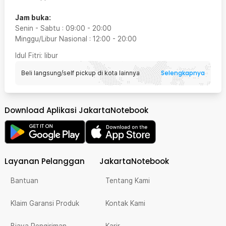
Jam buka:
Senin - Sabtu
:
09:00
-
20:00
Minggu/Libur Nasional
:
12:00
-
20:00
Idul Fitri
: libur
Selengkapnya
Beli langsung/self pickup di kota lainnya
Download Aplikasi JakartaNotebook
Layanan Pelanggan
JakartaNotebook
Bantuan
Tentang Kami
Klaim Garansi Produk
Kontak Kami
Biaya Pengiriman
Karir