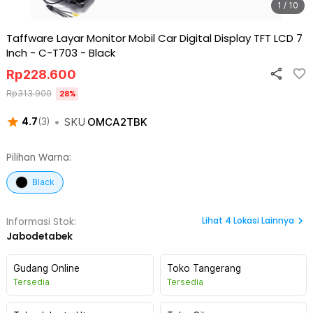
1 / 10
Taffware Layar Monitor Mobil Car Digital Display TFT LCD 7
Inch - C-T703
-
Black
Rp
228.600
Rp
313.900
28
%
•
SKU
OMCA2TBK
4.7
(
3
)
Pilihan Warna:
Black
Lihat
4
Lokasi Lainnya
Informasi Stok:
Jabodetabek
Gudang Online
Toko Tangerang
Tersedia
Tersedia