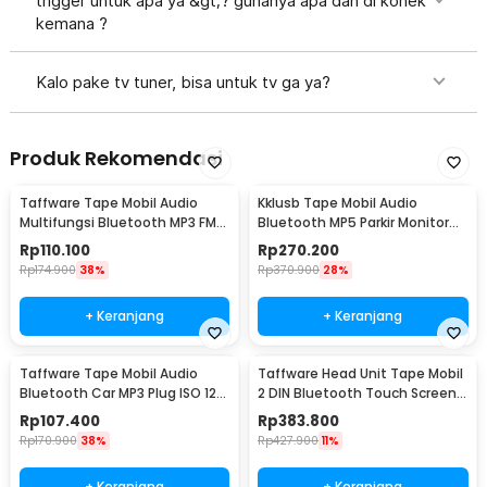
trigger untuk apa ya &gt;? gunanya apa dan di konek
kemana ?
Kalo pake tv tuner, bisa untuk tv ga ya?
Produk Rekomendasi
Taffware Tape Mobil Audio
Kklusb Tape Mobil Audio
Multifungsi Bluetooth MP3 FM
Bluetooth MP5 Parkir Monitor
Radio ISO 1 DIN - JSD-520
Plug ISO 4.1 Inch - 4022D
Rp
110.100
Rp
270.200
Rp
174.900
38%
Rp
370.900
28%
+ Keranjang
+ Keranjang
Taffware Tape Mobil Audio
Taffware Head Unit Tape Mobil
Bluetooth Car MP3 Plug ISO 12V
2 DIN Bluetooth Touch Screen
60W - JSD-530
ISO 7 Inch - 7010B
Rp
107.400
Rp
383.800
Rp
170.900
38%
Rp
427.900
11%
+ Keranjang
+ Keranjang