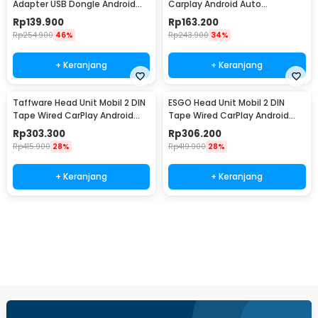
Adapter USB Dongle Android
Carplay Android Auto
Auto Bluetooth - OT110
Bluetooth 5.0 WiFi 5.8GHz -
Rp
139.900
Rp
163.200
A50
Rp
254.900
46%
Rp
243.900
34%
+ Keranjang
+ Keranjang
Taffware Head Unit Mobil 2 DIN
ESGO Head Unit Mobil 2 DIN
Tape Wired CarPlay Android
Tape Wired CarPlay Android
Auto 7 Inch - F7010C
Auto 7 Inch - F7018C
Rp
303.300
Rp
306.200
Rp
415.900
28%
Rp
419.900
28%
+ Keranjang
+ Keranjang
Beli Sekarang