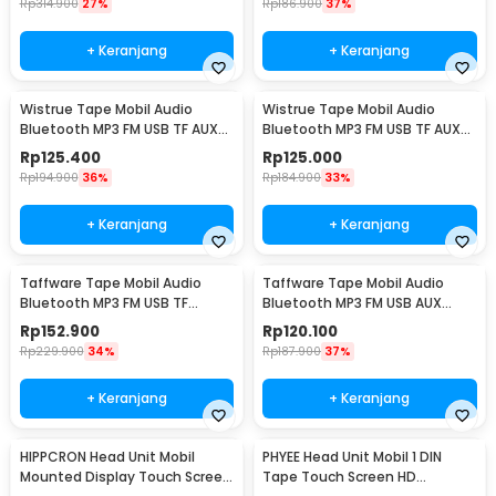
Rp
314.900
27%
Rp
186.900
37%
+ Keranjang
+ Keranjang
Wistrue Tape Mobil Audio
Wistrue Tape Mobil Audio
Bluetooth MP3 FM USB TF AUX
Bluetooth MP3 FM USB TF AUX
60W - 2219
LCD ISO 12V 60W - 2225
Rp
125.400
Rp
125.000
Rp
194.900
36%
Rp
184.900
33%
+ Keranjang
+ Keranjang
Taffware Tape Mobil Audio
Taffware Tape Mobil Audio
Bluetooth MP3 FM USB TF
Bluetooth MP3 FM USB AUX
Phone Holder 12V 60W - HL81
Hands Free 12V 60W - HL32
Rp
152.900
Rp
120.100
Rp
229.900
34%
Rp
187.900
37%
+ Keranjang
+ Keranjang
HIPPCRON Head Unit Mobil
PHYEE Head Unit Mobil 1 DIN
Mounted Display Touch Screen
Tape Touch Screen HD