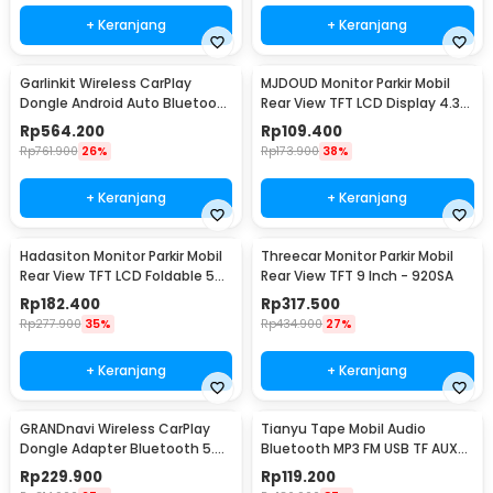
+ Keranjang
+ Keranjang
Garlinkit Wireless CarPlay
MJDOUD Monitor Parkir Mobil
Dongle Android Auto Bluetooth
Rear View TFT LCD Display 4.3
Mic Version - CPC200-CCPA
Inch - 433
Rp
564.200
Rp
109.400
Rp
761.900
26%
Rp
173.900
38%
+ Keranjang
+ Keranjang
Hadasiton Monitor Parkir Mobil
Threecar Monitor Parkir Mobil
Rear View TFT LCD Foldable 5
Rear View TFT 9 Inch - 920SA
Inch - HT5
Rp
182.400
Rp
317.500
Rp
277.900
35%
Rp
434.900
27%
+ Keranjang
+ Keranjang
GRANDnavi Wireless CarPlay
Tianyu Tape Mobil Audio
Dongle Adapter Bluetooth 5.0
Bluetooth MP3 FM USB TF AUX
iPhone Only - CP-101
Wireless 12V 60W - 618
Rp
229.900
Rp
119.200