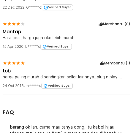
22 Dec 2022
,
G*****o
Verified Buyer
Membantu (
0
)
Mantap
Hasil joss, harga juga oke lebih murah
15 Apr 2020
,
b*****o
Verified Buyer
Membantu (
1
)
tob
harga paling murah dibandingkan seller lainnnya...plug n play.....
24 Oct 2018
,
m*****u
Verified Buyer
FAQ
barang ok lah. cuma mau tanya dong, itu kabel hijau