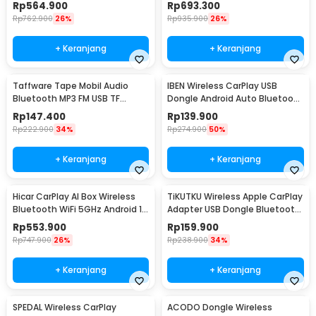
10.26 Inch - B5303
Bluetooth ISO 7 Inch - 9606W
Rp
564.900
Rp
693.300
Rp
762.900
26%
Rp
935.900
26%
+ Keranjang
+ Keranjang
Taffware Tape Mobil Audio
IBEN Wireless CarPlay USB
Bluetooth MP3 FM USB TF
Dongle Android Auto Bluetooth
Phone Holder 15V - HL82
5.0 - OT001
Rp
147.400
Rp
139.900
Rp
222.900
34%
Rp
274.900
50%
+ Keranjang
+ Keranjang
Hicar CarPlay AI Box Wireless
TiKUTKU Wireless Apple CarPlay
Bluetooth WiFi 5GHz Android 13
Adapter USB Dongle Bluetooth
32GB - HA-13
5.3 - OT101
Rp
553.900
Rp
159.900
Rp
747.900
26%
Rp
238.900
34%
+ Keranjang
+ Keranjang
SPEDAL Wireless CarPlay
ACODO Dongle Wireless