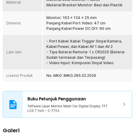
Material
Material Bracket Monitor: Besi dan Plastik
Dapat dikombinasikan dengan beragam jenis kamera mobil yang
digunakan untuk memperhatikan area sekitar. Monitor ini membantu
Anda untuk meminimalisir hal-hal yang tidak diinginkan seperti
Monitor: 193 x 134 x 25 mm
menyenggol, menyerempet, atau bahkan menabrak kendaraan lain
Dimensi
Panjang Kabel Port Video: 47 cm
saat berada di jalan atau parkir.
Panjang Kabel Power DC DIY: 90 cm
Kualitas Gambar Jernih
- Port Kabel: Kabel Trigger Sinyal Kamera,
Memiliki luas 7 Inch dan resolusi maksimal mencapai 800 x
Kabel Power, dan Kabel AV 1 dan AV 2
480 pixels sehingga gambar yang dihasilkan jernih dan dapat
Lain-lain
- Tipe Baterai Remote: 1 x CR2025 (Baterai
membantu Anda berkendara. Cocok digunakan sebagai sumber
Sudah termasuk dan Terpasang)
entertainment saat Anda berkendara.
- Video Input: Komposisi Sinyal Video
Dilengkapi Remot Kontrol
Produk ini dilengkapi dengan remot control yang memudahkan
Lisensi Produk
No. MKG: IMKG.285.02.2026
Anda untuk mengoperasikan monitor, seperti mengakses menu,
mengatur preferensi gambar, dan fitur lainnya.
Penyesuaian Posisi
Layar mobil ini memiliki braket yang dapat digerakkan hingga 120°
Buku Petunjuk Penggunaan
sehingga Anda dapat melihat layar dalam berbagai posisi sesuai
Taffware Layar Monitor Mobil Car Digital Display TFT
dengan kebutuhan. Anda pun dapat menikmati tontonan lewat
LCD 7 Inch - C-T703
monitor dengan lebih nyaman.
Kelengkapan Produk
Galeri