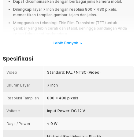
Dapat dikombinasikan dengan berbagai jenis kamera mobil.
Dilengkapi layar 7 Inch dengan resolusi 800 x 480 pixels,
memastikan tampilan gambar tajam dan jelas.
Menggunakan teknologi Thin Film Transistor (TFT) untuk
gambar yang lebih cerah dan stabil, sehingga pandangan Anda
tetap fokus saat berkendara.
Pengaturan jadi lebih mudah dengan remot control untuk
Lebih Banyak
mengakses menu, mengatur preferensi gambar, dan fitur
lainnya.
Spesifikasi
Dilengkapi bracket yang bisa digerakkan hingga 120° untuk
menyesuaikan sudut pandang layar agar lebih nyaman
digunakan.
Video
Standard: PAL / NTSC (Video)
Overview
Ukuran Layar
7 Inch
Untuk menampilkan hasil tangkapan kamera mobil, Anda perlu layar
dengan resolusi gambar tinggi. Layar monitor mobil inilah solusi tepat
Resolusi Tampilan
800 x 480 pixels
untuk Anda. Monitor Taffware telah menggunakan teknologi TFT atau Thin
Film Transistor yang mampu menghadirkan resolusi gambar yang jelas
Voltase
Input Power: DC 12 V
sehingga tidak membuat pandangan Anda kabur saat berkendara.
Daya / Power
< 9 W
Fitur
Cocok untuk Semua Kamera Parkir Mobil
Material Bodi Monitor: Plastik