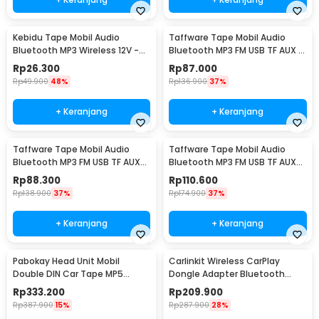
Kebidu Tape Mobil Audio
Taffware Tape Mobil Audio
Bluetooth MP3 Wireless 12V -
Bluetooth MP3 FM USB TF AUX 12
747D
Pin 12V 60W - MP3-S210L
Rp
26.300
Rp
87.000
Rp
49.900
48%
Rp
136.900
37%
+ Keranjang
+ Keranjang
Taffware Tape Mobil Audio
Taffware Tape Mobil Audio
Bluetooth MP3 FM USB TF AUX
Bluetooth MP3 FM USB TF AUX
12V 60W - MP3-S211L
12V 60W - JSD-520
Rp
88.300
Rp
110.600
Rp
138.900
37%
Rp
174.900
37%
+ Keranjang
+ Keranjang
Pabokay Head Unit Mobil
Carlinkit Wireless CarPlay
Double DIN Car Tape MP5
Dongle Adapter Bluetooth
Player Plug ISO 7 Inch - 7018B
Head Unit - CPC200-U2W Mini
Rp
333.200
Rp
209.900
Rp
387.900
15%
Rp
287.900
28%