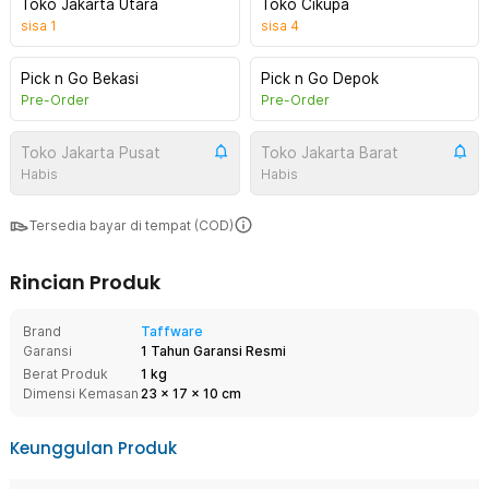
Toko Jakarta Utara
Toko Cikupa
sisa
1
sisa
4
Pick n Go Bekasi
Pick n Go Depok
Pre-Order
Pre-Order
Toko Jakarta Pusat
Toko Jakarta Barat
Habis
Habis
Tersedia bayar di tempat (COD)
Rincian Produk
Brand
Taffware
Garansi
1 Tahun Garansi Resmi
Berat Produk
1 kg
Dimensi Kemasan
23
x
17
x
10
cm
Keunggulan Produk