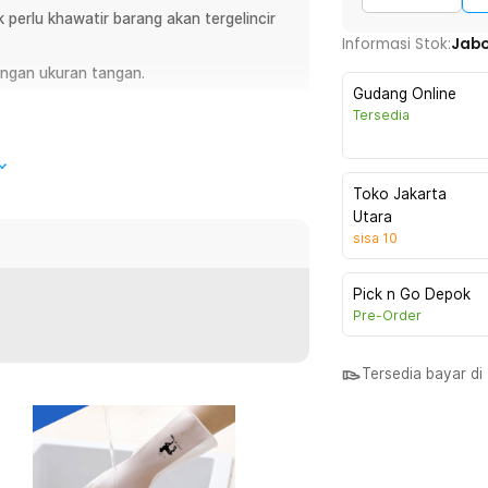
k perlu khawatir barang akan tergelincir
Informasi Stok:
Jab
engan ukuran tangan.
Gudang Online
Tersedia
sih-bersih rumah. Anti selip, nyaman
ing atau perabotan lainnya. Aman, praktis,
Toko Jakarta
Utara
sisa
10
Pick n Go Depok
lu khawatir tangan terkena noda atau
Pre-Order
k berbagai keperluan rumah tangga,
ya.
Tersedia bayar d
mbut dan nyaman digunakan, sehingga
yaman. Bahan ini juga memiliki daya
njang.