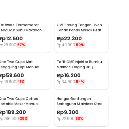
Taffware Termometer
OVE Sarung Tangan Oven
Pengukur Suhu Makanan
Tahan Panas Masak Heat
Digital Daging Kopi Susu -
Resistant Gloves - 540F
Rp
12.500
Rp
22.300
TP101
Rp
28.900
Rp
43.900
57%
50%
One Two Cups Alat
TaffHOME Injektor Bumbu
Penggiling Kopi Manual
Marinasi Daging BBQ
Coffee Grinder Portable -
Seasoning Injector - HC117
Rp
59.600
Rp
16.200
WFCG9800
Rp
99.900
Rp
34.900
41%
54%
One Two Cups Coffee
Hanger Gantungan
Portable Maker Manual
Serbaguna Stainless Steel
Hand Press Espresso 300ml
10 PCS - M127105
Rp
189.200
Rp
9.300
- T35066
Rp
286.900
Rp
22.900
35%
60%