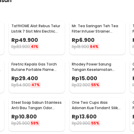
asan
TaffHOME Alat Rebus Telur
Mr. Tea Saringan Teh Tea
Listrik 7 Slot Mini Electric
Filter Infuser Strainer
Egg Cooker 350W - YS-203
Chilling Man Silicon - MR03
Rp
49.900
Rp
6.900
Rp
83.900
Rp
18.900
41%
64%
Firetric Kepala Gas Torch
Rhodey Power Sarung
6
Butane Portable Flame
Tangan Keselamatan
Gun Adjustable - 807
Tahan Goresan Pisau -
Rp
29.400
Rp
15.000
EN388
Rp
54.900
Rp
32.900
47%
55%
Steel Soap Sabun Stainless
One Two Cups Alas
Anti Bau Tangan Odor
Adonan Kue Fondant Silikon
Remove - HW071
Baking Mat Anti Slip -
Rp
10.800
Rp
13.600
JJ3873
Rp
25.900
Rp
29.900
59%
55%