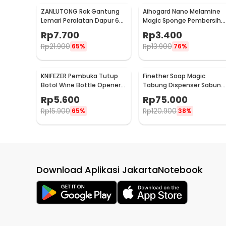
ZANLUTONG Rak Gantung
Aihogard Nano Melamine
Lemari Peralatan Dapur 6
Magic Sponge Pembersih
Hook Besi - 2137
Karat Besi - CW62
Rp
7.700
Rp
3.400
Rp
21.900
Rp
13.900
65%
76%
KNIFEZER Pembuka Tutup
Finether Soap Magic
Botol Wine Bottle Opener
Tabung Dispenser Sabun
Stainless Steel - WS01
Otomatis 400ml - AD-03
Rp
5.600
Rp
75.000
Rp
15.900
Rp
120.900
65%
38%
Download Aplikasi JakartaNotebook