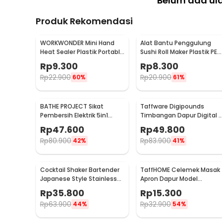
Belum ada ul
Produk Rekomendasi
WORKWONDER Mini Hand
Alat Bantu Penggulung
Heat Sealer Plastik Portable
Sushi Roll Maker Plastik PE
Baterai AA - LX2000A
22x20.5x0.1cm - E1119
Rp
9.300
Rp
8.300
Rp
22.900
Rp
20.900
60%
61%
BATHE PROJECT Sikat
Taffware Digipounds
Pembersih Elektrik 5in1
Timbangan Dapur Digital 
Magic Brush Rechargeable
Satuan 1kg 0.1g - i2000
Rp
47.600
Rp
49.800
- WQ8110
Rp
80.900
Rp
83.900
42%
41%
Cocktail Shaker Bartender
TaffHOME Celemek Masak
Japanese Style Stainless
Apron Dapur Model
Steel 200ml
Kantong Pola Spatula -
Rp
35.800
Rp
15.300
JJ41
Rp
63.900
Rp
32.900
44%
54%