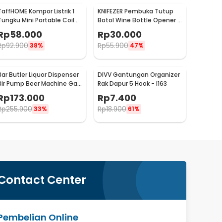
TaffHOME Kompor Listrik 1
KNIFEZER Pembuka Tutup
Tungku Mini Portable Coil
Botol Wine Bottle Opener -
Hot Plate 500W - C1-1000-
TYK-074B
Rp
58.000
Rp
30.000
03
Rp
92.900
Rp
55.900
38%
47%
Bar Butler Liquor Dispenser
DIVV Gantungan Organizer
Bir Pump Beer Machine Gas
Rak Dapur 5 Hook - I163
Station 900ml - P-36
Rp
173.000
Rp
7.400
Rp
255.900
Rp
18.900
33%
61%
Contact Center
Pembelian Online