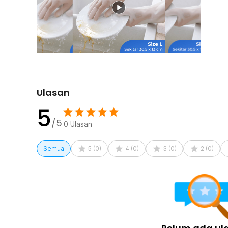
Anti Selip
Desain sarung tangan bersifat anti selip sehingga Anda 
pecah belah terlepas dari genggaman. Dengan demikia
dengan aman dan nyaman.
Kelengkapan Produk
Rincian yang Anda dapatkan untuk pembelian produk ini
1 Pasang YONGHE Sarung Tangan Karet Cuci Piring 
Ulasan
5
/5
0
Ulasan
Semua
5
(
0
)
4
(
0
)
3
(
0
)
2
(
0
)