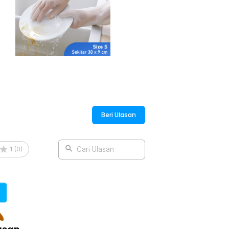
tidak perlu khawatir piring atau barang
n, Anda bisa membersihkan perabotan
:
Cleaning Gloves - ST001
Beri Ulasan
1
(
0
)
Cari Ulasan