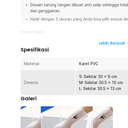
Desain sarung tangan dibuat anti selip sehingga tida
dari genggaman.
Hadir dengan 3 ukuran yang Anda bisa pilih sesuai d
Overview
Sarung tangan PVC lembut dan tahan lama, ideal untuk ber
Lebih Banyak
dipakai, dan menjaga tangan tetap bersih saat mencuci pir
Spesifikasi
dan higienis!
Fitur
Material
Karet PVC
Tangan Bebas Kotor
S: Sekitar 30 x 9 cm
Dengan menggunakan sarung tangan ini, Anda tidak per
Dimensi
M: Sekitar 30.5 x 10 cm
kotoran saat bersih-bersih. Sarung tangan cocok untu
L: Sekitar 30.5 x 13 cm
seperti mencuci piring dan pekerjaan bersih-bersih lainn
Galeri
Material Karet PVC
Sarung tangan terbuat dari karet PVC yang sangat le
Anda dapat mengerjakan pekerjaan rumah dengan lebih n
tahan baik sehingga awet untuk penggunaan jangka pa