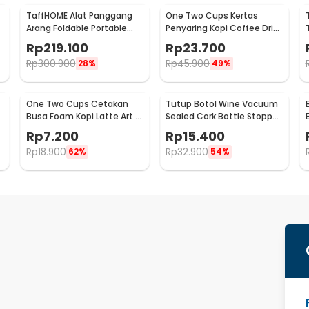
TaffHOME Alat Panggang
One Two Cups Kertas
Arang Foldable Portable
Penyaring Kopi Coffee Drip
BBQ Outdoor Grill Stove -
Bag Paper Filter 50PCS -
Rp
219.100
Rp
23.700
HWSK77
T111
Rp
300.900
Rp
45.900
28%
49%
One Two Cups Cetakan
Tutup Botol Wine Vacuum
Busa Foam Kopi Latte Art 16
Sealed Cork Bottle Stopper
PCS - JJYE01
Stainless Steel - G94529
Rp
7.200
Rp
15.400
Rp
18.900
Rp
32.900
62%
54%