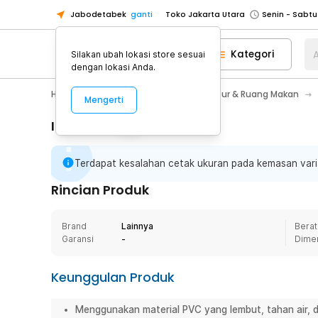
Jabodetabek
ganti
Toko Jakarta Utara
Toko Tangerang
Kategori
A
Silakan ubah lokasi store sesuai
Toko Cikupa
dengan lokasi Anda.
Pick n Go Jakarta Barat
Senin - J
Home Appliance
Perlengkapan Dapur & Ruang Makan
Mengerti
Pick n Go Bekasi
Senin - Jumat (08
Pick n Go Depok
Senin - Jumat (08
Informasi Penting
Toko Jakarta Pusat
Senin - Sabtu
Terdapat kesalahan cetak ukuran pada kemasan vari
Toko Jakarta Barat
Senin - Sabtu
Toko Jakarta Utara
Rincian Produk
Toko Tangerang
Brand
Lainnya
Berat
Toko Cikupa
Garansi
-
Dime
Pick n Go Jakarta Barat
Senin - J
Pick n Go Bekasi
Senin - Jumat (08
Keunggulan Produk
Pick n Go Depok
Senin - Jumat (08
Menggunakan material PVC yang lembut, tahan air, 