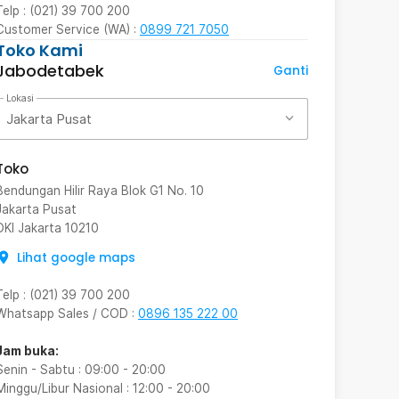
Telp : (021) 39 700 200
Customer Service (WA) :
0899 721 7050
Toko Kami
Jabodetabek
Ganti
Lokasi
Jakarta Pusat
Toko
Bendungan Hilir Raya Blok G1 No. 10
Jakarta Pusat
DKI Jakarta
10210
Lihat google maps
Telp
:
(021) 39 700 200
Whatsapp Sales / COD
:
0896 135 222 00
Jam buka:
Senin - Sabtu
:
09:00
-
20:00
Minggu/Libur Nasional
:
12:00
-
20:00