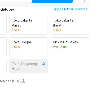
Lihat
2
Lokasi Lainnya
odetabek
Toko Jakarta
Toko Jakarta
Pusat
Barat
sisa
8
sisa
4
Toko Cikupa
Pick n Go Bekasi
sisa
5
Pre-Order
Toko Tangerang
Habis
i tempat (COD)