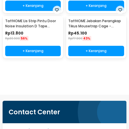
+ Keranjang
+ Keranjang
TaffHOME Lis Strip Pintu Door
TaffHOME Jebakan Perangkap
Noise Insulation D Tape
Tikus Mousetrap Cage -
9x6mm 10M - KK-062
HU1999
Rp
13.800
Rp
45.100
Rp
30.900
56%
Rp
77.900
43%
+ Keranjang
+ Keranjang
Beli Sekarang
Contact Center