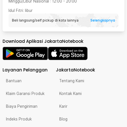
Minggu/Libur Nasional
:
12:00
-
20:00
Idul Fitri
: libur
Selengkapnya
Beli langsung/self pickup di kota lainnya
Download Aplikasi JakartaNotebook
Layanan Pelanggan
JakartaNotebook
Bantuan
Tentang Kami
Klaim Garansi Produk
Kontak Kami
Biaya Pengiriman
Karir
Indeks Produk
Blog