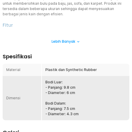
untuk membersihkan bulu pada baju, jas, sofa, dan karpet. Produk ini
tersedia dalam beberapa ukuran sehingga dapat menyesuaikan
berbagai jenis kain dengan efisien.
Fitur
Satu Alat untuk Berbagai Keperluan
Lebih Banyak
Penghilang serat kain ini melengkapi perawatan pakaian Anda. Alat
ini efektif merapikan pakaian dengan serat kain yang menonjol.
Selain pakaian, Anda juga dapat membersihkan sofa, karpet, dan
Spesifikasi
bahan kain lainnya agar tampak seperti baru.
Material Berkualitas
Material
Plastik dan Synthetic Rubber
Terbuat dari bahan berkualitas tinggi yang kuat dan tahan lama.
Pegangan ergonomis memanfaatkan plastik anti-selip, sehingga
nyaman digenggam bahkan dalam penggunaan lama. Untuk
Bodi Luar:
menarik bulu dan serat kain secara efektif, alat satu ini
- Panjang: 9.8 cm
menggunakan synthetic rubber yang memiliki permukaan lengket
- Diameter: 6 cm
Dimensi
namun tidak membekas.
Bodi Dalam:
Desain Portabel
- Panjang: 7.5 cm
Ringan dan compact, penghilang serat kain ini mudah dibawa ke
- Diameter: 4.3 cm
mana saja, termasuk saat bepergian. Ukurannya yang tidak bulky
membuatnya tidak memakan banyak tempat di dalam koper atau
tas.