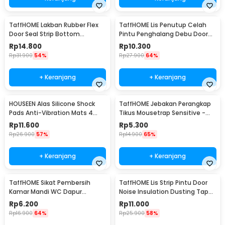
TaffHOME Lakban Rubber Flex
TaffHOME Lis Penutup Celah
Door Seal Strip Bottom
Pintu Penghalang Debu Door
Waterproof 45mmx5M - TP39
Bottom Seal 1M - LQ7
Rp
14.800
Rp
10.300
Rp
31.900
54%
Rp
27.900
64%
+ Keranjang
+ Keranjang
HOUSEEN Alas Silicone Shock
TaffHOME Jebakan Perangkap
Pads Anti-Vibration Mats 4
Tikus Mousetrap Sensitive -
PCS - NY522
ZL-2021
Rp
11.600
Rp
5.300
Rp
26.900
57%
Rp
14.900
65%
+ Keranjang
+ Keranjang
TaffHOME Sikat Pembersih
TaffHOME Lis Strip Pintu Door
Kamar Mandi WC Dapur
Noise Insulation Dusting Tape
Sponge Brush - 8211
5Mx9mmx9mm - KK-061
Rp
6.200
Rp
11.000
Rp
16.900
64%
Rp
25.900
58%