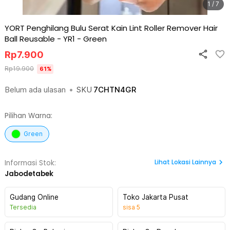
1 / 7
YORT Penghilang Bulu Serat Kain Lint Roller Remover Hair
Ball Reusable - YR1
-
Green
Rp
7.900
Rp
19.900
61
%
Belum ada ulasan
•
SKU
7CHTN4GR
Pilihan Warna:
Green
Lihat
Lokasi Lainnya
Informasi Stok:
Jabodetabek
Gudang Online
Toko Jakarta Pusat
Tersedia
sisa
5