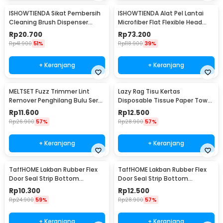
ISHOWTIENDA Sikat Pembersih
ISHOWTIENDA Alat Pel Lantai
Cleaning Brush Dispenser
Microfiber Flat Flexible Head
Sabun Air - S0026
with Bucket - FMI60
Rp
20.700
Rp
73.200
Rp
41.900
51%
Rp
118.900
39%
+ Keranjang
+ Keranjang
MELTSET Fuzz Trimmer Lint
Lazy Rag Tisu Kertas
Remover Penghilang Bulu Serat
Disposable Tissue Paper Towel
Kain - CV8805
1 Roll (50 Helai) - MB104P
Rp
11.600
Rp
12.500
Rp
26.900
57%
Rp
28.900
57%
+ Keranjang
+ Keranjang
TaffHOME Lakban Rubber Flex
TaffHOME Lakban Rubber Flex
Door Seal Strip Bottom
Door Seal Strip Bottom
Waterproof 25mmx5M - TP39
Waterproof 35mmx5M - TP39
Rp
10.300
Rp
12.500
Rp
24.900
59%
Rp
28.900
57%
+ Keranjang
+ Keranjang