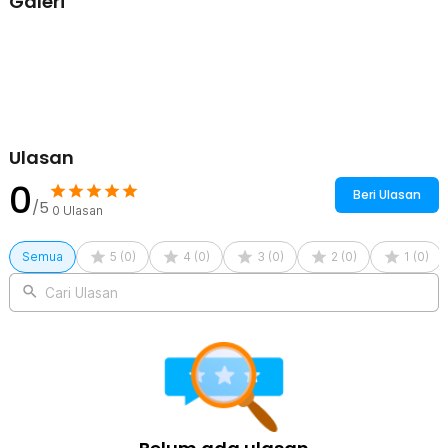
Galeri
Kelengkapan Produk
Rincian yang Anda dapatkan untuk pembelian produk ini:
1 x YORT Penghilang Bulu Serat Kain Lint Roller Remover Hair Ball
Reusable - YR1
Ulasan
0
Beri Ulasan
/5
0
Ulasan
Semua
5
(
0
)
4
(
0
)
3
(
0
)
2
(
0
)
1
(
0
)
Cari Ulasan