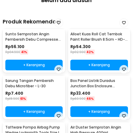
Belum ada ulasan
Produk Rekomendasi
Sunto Semprotan Angin
Alloet Kuas Roll Cat Tembok
Pembersih Debu Compressed
Paint Roller Brush 8.5cm - HD-
Air Duster 400ml - ST1003
TVYQS
Rp
56.100
Rp
54.300
Rp
94.900
41%
Rp
92.900
42%
+ Keranjang
+ Keranjang
Sarung Tangan Pembersih
Box Panel Listrik Duradus
Debu Microfiber - L-30
Junction Box Enclosure
Waterproof 158x90mm - B1589
Rp
7.400
Rp
33.400
Rp
18.900
61%
Rp
60.900
46%
+ Keranjang
+ Keranjang
Taffware Pompa Airbag Pump
Air Duster Semprotan Angin
Wedge Locksmith Tools Size L
High Pressure 400ml