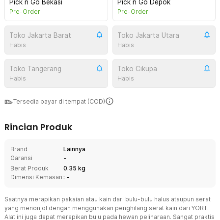
Pick n Go Bekasi
Pick n Go Depok
Pre-Order
Pre-Order
Toko Jakarta Barat
Toko Jakarta Utara
Habis
Habis
Toko Tangerang
Toko Cikupa
Habis
Habis
Tersedia bayar di tempat (COD)
Rincian Produk
Brand
Lainnya
Garansi
-
Berat Produk
0.35 kg
Dimensi Kemasan
: -
Saatnya merapikan pakaian atau kain dari bulu-bulu halus ataupun serat
yang menonjol dengan menggunakan penghilang serat kain dari YORT.
Alat ini juga dapat merapikan bulu pada hewan peliharaan. Sangat praktis