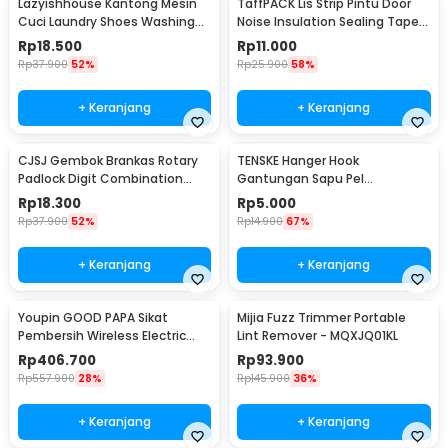
Lazyishhouse Kantong Mesin
TaffPACK Lis Strip Pintu Door
Cuci Laundry Shoes Washing
Noise Insulation Sealing Tape
Mesh Bag - 62319
5Mx3cm - B35
Rp
18.500
Rp
11.000
Rp
37.900
52%
Rp
25.900
58%
+ Keranjang
+ Keranjang
CJSJ Gembok Brankas Rotary
TENSKE Hanger Hook
Padlock Digit Combination
Gantungan Sapu Pel
Padlock - CH-209
Multifungsi 1 PCS - GF-016
Rp
18.300
Rp
5.000
Rp
37.900
52%
Rp
14.900
67%
+ Keranjang
+ Keranjang
Youpin GOOD PAPA Sikat
Mijia Fuzz Trimmer Portable
Pembersih Wireless Electric
Lint Remover - MQXJQ01KL
Cleaning - CL99
Rp
406.700
Rp
93.900
Rp
557.900
28%
Rp
145.900
36%
+ Keranjang
+ Keranjang