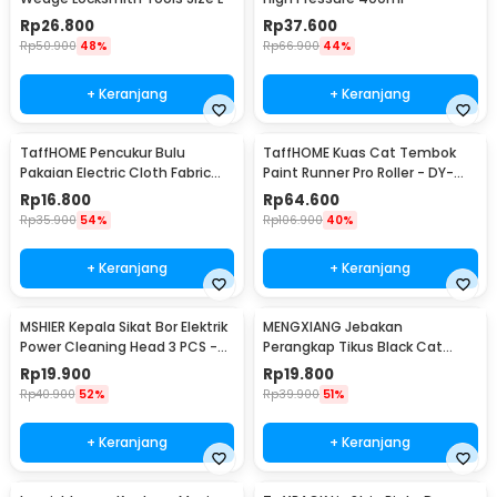
Rp
26.800
Rp
37.600
Rp
50.900
48%
Rp
66.900
44%
+ Keranjang
+ Keranjang
TaffHOME Pencukur Bulu
TaffHOME Kuas Cat Tembok
Pakaian Electric Cloth Fabric
Paint Runner Pro Roller - DY-
Shaver - FL-188
526
Rp
16.800
Rp
64.600
Rp
35.900
54%
Rp
106.900
40%
+ Keranjang
+ Keranjang
MSHIER Kepala Sikat Bor Elektrik
MENGXIANG Jebakan
Power Cleaning Head 3 PCS -
Perangkap Tikus Black Cat
DB003
Mousetrap 2 PCS - JB56
Rp
19.900
Rp
19.800
Rp
40.900
52%
Rp
39.900
51%
+ Keranjang
+ Keranjang