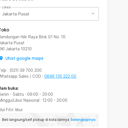
Lokasi
Jakarta Pusat
Toko
Bendungan Hilir Raya Blok G1 No. 10
Jakarta Pusat
DKI Jakarta
10210
Lihat google maps
Telp
:
(021) 39 700 200
Whatsapp Sales / COD
:
0896 135 222 00
Jam buka:
Senin - Sabtu
:
09:00
-
20:00
Minggu/Libur Nasional
:
12:00
-
20:00
Idul Fitri
: libur
Selengkapnya
Beli langsung/self pickup di kota lainnya