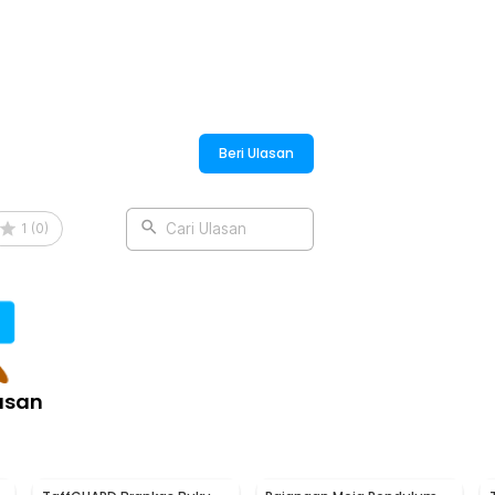
Beri Ulasan
1
(
0
)
Cari Ulasan
asan