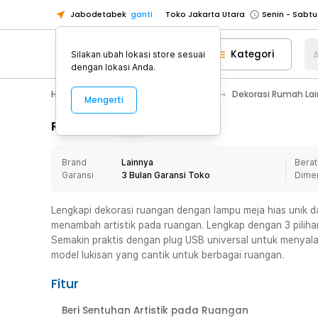
Jabodetabek
ganti
Toko Jakarta Utara
Toko Tangerang
Kategori
A
Silakan ubah lokasi store sesuai
Toko Cikupa
dengan lokasi Anda.
Pick n Go Jakarta Barat
Senin - J
Home Appliance
Dekorasi Rumah
Dekorasi Rumah La
Mengerti
Pick n Go Bekasi
Senin - Jumat (08
Pick n Go Depok
Senin - Jumat (08
Rincian Produk
Toko Jakarta Pusat
Senin - Sabtu
Brand
Lainnya
Berat
Toko Jakarta Barat
Senin - Sabtu
Garansi
3 Bulan Garansi Toko
Dime
Toko Jakarta Utara
Toko Tangerang
Lengkapi dekorasi ruangan dengan lampu meja hias unik d
menambah artistik pada ruangan. Lengkap dengan 3 piliha
Toko Cikupa
Semakin praktis dengan plug USB universal untuk menyala
Pick n Go Jakarta Barat
Senin - J
model lukisan yang cantik untuk berbagai ruangan.
Pick n Go Bekasi
Senin - Jumat (08
Fitur
Pick n Go Depok
Senin - Jumat (08
Beri Sentuhan Artistik pada Ruangan