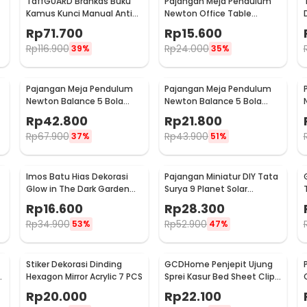
TaffGUARD Brankas Buku
Pajangan Meja Pendulum
Kamus Kunci Manual Anti
Newton Office Table
Maling Hidden Safe Box
Decoration 5 Ball S - H50S
Rp
71.700
Rp
15.600
Besar - KB-10L
Rp
116.900
Rp
24.000
39%
35%
Pajangan Meja Pendulum
Pajangan Meja Pendulum
Newton Balance 5 Bola
Newton Balance 5 Bola
Model Arched M - ZY02
Model Arched S - ZY02
Rp
42.800
Rp
21.800
Rp
67.900
Rp
43.900
37%
51%
Imos Batu Hias Dekorasi
Pajangan Miniatur DIY Tata
Glow in The Dark Garden
Surya 9 Planet Solar
Stone 100 PCS - HC0043
System Planetary - 2135
Rp
16.600
Rp
28.300
Rp
34.900
Rp
52.900
53%
47%
Stiker Dekorasi Dinding
GCDHome Penjepit Ujung
3
Hexagon Mirror Acrylic 7 PCS
Sprei Kasur Bed Sheet Clip
Holder 4 PCS - FS-1809
Rp
20.000
Rp
22.100