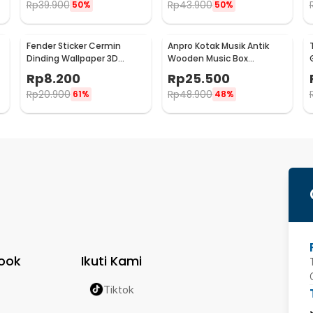
Rp
39.900
Rp
43.900
50%
50%
Fender Sticker Cermin
Anpro Kotak Musik Antik
Dinding Wallpaper 3D
Wooden Music Box
Model Square Mirror 9 PCS -
Engraving Harry Potter -
Rp
8.200
Rp
25.500
Q353
ADQ0194
Rp
20.900
Rp
48.900
61%
48%
ook
Ikuti Kami
Tiktok