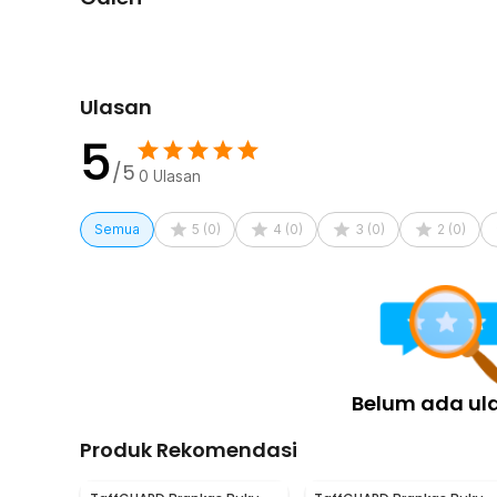
Ulasan
5
/5
0
Ulasan
Semua
5
(
0
)
4
(
0
)
3
(
0
)
2
(
0
)
Belum ada ul
Produk Rekomendasi