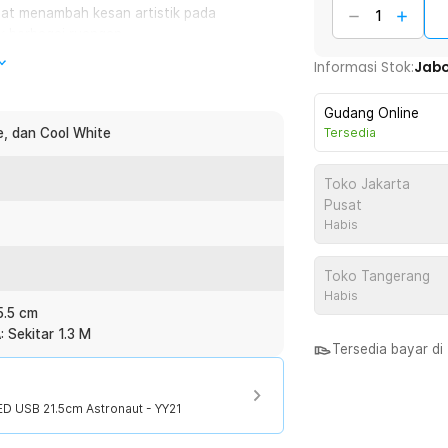
pat menambah kesan artistik pada
k berbagai ruangan.
Informasi Stok:
Jab
ikan warna dengan suasana yang Anda
white untuk sehari-hari, dan cool white
Gudang Online
e, dan Cool White
Tersedia
tap nyaman di mata. Kini Anda bisa
Toko Jakarta
 ruangan.
Pusat
Habis
Toko Tangerang
:
Habis
ED USB 21.5cm - YY21
5.5 cm
 Sekitar 1.3 M
Tersedia bayar d
D USB 21.5cm Astronaut - YY21