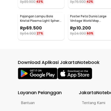
Rp
89.900
Rp
76.900
43%
42%
Pajangan Lampu Bola
Poster Peta Dunia Large
Kristal Plasma Light Sphere
Vintage World Map
- ZC211700
103x69cm - N401
Rp
69.500
Rp
10.200
Rp
94.900
Rp
24.900
27%
60%
Download Aplikasi JakartaNotebook
Layanan Pelanggan
JakartaNoteb
Bantuan
Tentang Kami