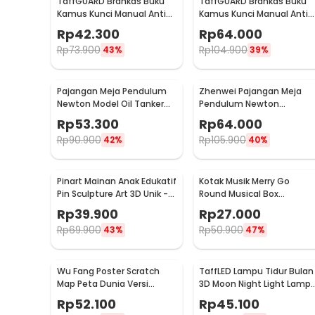
TaffGUARD Brankas Buku
TaffGUARD Brankas Buku
Kamus Kunci Manual Anti
Kamus Kunci Manual Anti
Maling Hidden Safe Box
Maling Hidden Safe Box
Rp
42.300
Rp
64.000
Kecil - KB-10L
Sedang - KB-10L
Rp
73.900
Rp
104.900
43%
39%
Pajangan Meja Pendulum
Zhenwei Pajangan Meja
Newton Model Oil Tanker
Pendulum Newton
Perpetual Debate - B101
Perpetual Model Ferris
Rp
53.300
Rp
64.000
Wheel - ZPW
Rp
90.900
Rp
105.900
42%
40%
Pinart Mainan Anak Edukatif
Kotak Musik Merry Go
Pin Sculpture Art 3D Unik -
Round Musical Box
FD-P3
Carousel Mekanikal - HD-
Rp
39.900
Rp
27.000
Y02
Rp
69.900
Rp
50.900
43%
47%
Wu Fang Poster Scratch
TaffLED Lampu Tidur Bulan
Map Peta Dunia Versi
3D Moon Night Light Lamp 
National Flag - ZJP-M018
Color 8cm 1W 5V -
Rp
52.100
Rp
45.100
LD002701