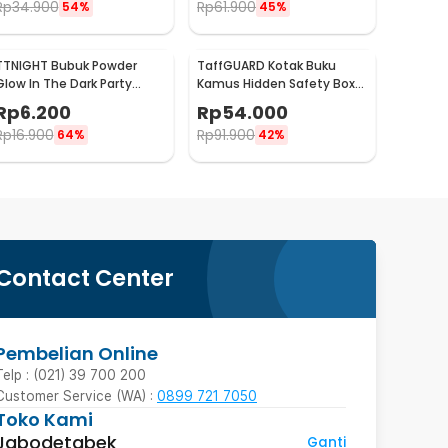
Rp
34.900
Rp
61.900
54%
45%
TTNIGHT Bubuk Powder
TaffGUARD Kotak Buku
Glow In The Dark Party
Kamus Hidden Safety Box
Decoration 10g - T01
Book Password Lock Size S -
Rp
6.200
Rp
54.000
KB-10P
Rp
16.900
Rp
91.900
64%
42%
Contact Center
Pembelian Online
Telp : (021) 39 700 200
Customer Service (WA) :
0899 721 7050
Toko Kami
Jabodetabek
Ganti