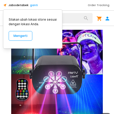
Jabodetabek
ganti
Order Tracking
Alat Kopi
Silakan ubah lokasi store sesuai
dengan lokasi Anda.
Mengerti