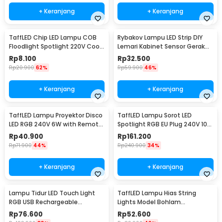
+ Keranjang
+ Keranjang
TaffLED Chip LED Lampu COB
Rybakov Lampu LED Strip DIY
Floodlight Spotlight 220V Cool
Lemari Kabinet Sensor Gerak
White 6000K 50W - COB4060-
4.5W 1M - 2835
Rp
8.100
Rp
32.500
AC220-50
Rp
20.900
62%
Rp
59.900
46%
+ Keranjang
+ Keranjang
TaffLED Lampu Proyektor Disco
TaffLED Lampu Sorot LED
LED RGB 240V 6W with Remote
Spotlight RGB EU Plug 240V 10W
Control - CY-LV-RG
- L18RG
Rp
40.900
Rp
161.200
Rp
71.900
44%
Rp
240.900
34%
+ Keranjang
+ Keranjang
Lampu Tidur LED Touch Light
TaffLED Lampu Hias String
RGB USB Rechargeable
Lights Model Bohlam
1500mAh 5V 3W - F8-1
Waterproof 20 LED 5M - PD039
Rp
76.600
Rp
52.600