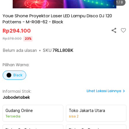
1 / 8
Youe Shone Proyektor Laser LED Lampu Disco DJ 120
Patterns - M-RGB-62
-
Black
Rp
294.100
Rp
378.900
23
%
Belum ada ulasan
•
SKU
7RLL80BK
Pilihan Warna:
Black
Lihat
Lokasi Lainnya
Informasi Stok:
Jabodetabek
Gudang Online
Toko Jakarta Utara
Tersedia
sisa
2