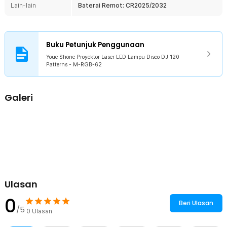
Lain-lain
Baterai Remot: CR2025/2032
mengganti warna dan mode lampu.
Kelengkapan Produk
Buku Petunjuk Penggunaan
Rincian yang Anda dapatkan untuk pembelian produk ini:
1 x Youe Shone Proyektor Laser LED Lampu Disco DJ 120
Youe Shone Proyektor Laser LED Lampu Disco DJ 120
Patterns - M-RGB-62
Patterns - M-RGB-62
1 x Remot Kontrol
1 x Set Braket
1 x Kabel USB DC
Galeri
1 x Panduan Penggunaan
Ulasan
0
Beri Ulasan
/5
0
Ulasan