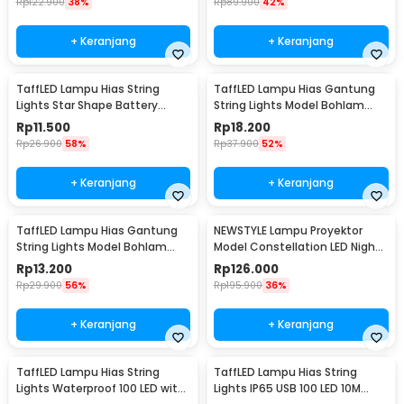
Rp
122.900
38%
Rp
89.900
42%
+ Keranjang
+ Keranjang
TaffLED Lampu Hias String
TaffLED Lampu Hias Gantung
Lights Star Shape Battery
String Lights Model Bohlam
Power 20 LED 3M - 2G11
Mini Waterproof 6M - ZYD0931
Rp
11.500
Rp
18.200
Rp
26.900
58%
Rp
37.900
52%
+ Keranjang
+ Keranjang
TaffLED Lampu Hias Gantung
NEWSTYLE Lampu Proyektor
String Lights Model Bohlam
Model Constellation LED Night
Mini Waterproof 3M - ZYD0931
Light 3W 5V - NL-USB
Rp
13.200
Rp
126.000
Rp
29.900
56%
Rp
195.900
36%
+ Keranjang
+ Keranjang
TaffLED Lampu Hias String
TaffLED Lampu Hias String
Lights Waterproof 100 LED with
Lights IP65 USB 100 LED 10M