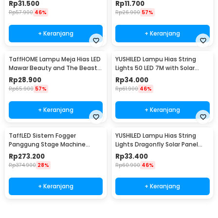
Solar Panel - M071
Warm White - TDC-01
Rp
31.500
Rp
11.700
Rp
57.900
46%
Rp
26.900
57%
+ Keranjang
+ Keranjang
TaffHOME Lampu Meja Hias LED
YUSHILED Lampu Hias String
Mawar Beauty and The Beast
Lights 50 LED 7M with Solar
Warm White - AC01
Panel - M072
Rp
28.900
Rp
34.000
Rp
65.900
57%
Rp
61.900
46%
+ Keranjang
+ Keranjang
TaffLED Sistem Fogger
YUSHILED Lampu Hias String
Panggung Stage Machine
Lights Dragonfly Solar Panel
Ejector with RGB LED - KY-
IP65 8 Modes 20 LED - M088
Rp
273.200
Rp
33.400
LED500
Rp
374.900
28%
Rp
60.900
46%
+ Keranjang
+ Keranjang