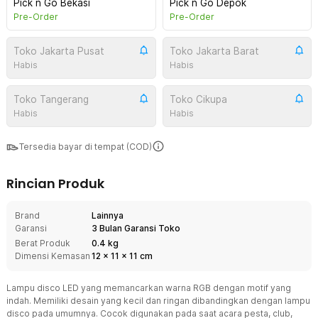
Pick n Go Bekasi
Pick n Go Depok
Pre-Order
Pre-Order
Toko Jakarta Pusat
Toko Jakarta Barat
Habis
Habis
Toko Tangerang
Toko Cikupa
Habis
Habis
Tersedia bayar di tempat (COD)
Rincian Produk
Brand
Lainnya
Garansi
3 Bulan Garansi Toko
Berat Produk
0.4 kg
Dimensi Kemasan
12
x
11
x
11
cm
Lampu disco LED yang memancarkan warna RGB dengan motif yang
indah. Memiliki desain yang kecil dan ringan dibandingkan dengan lampu
disco pada umumnya. Cocok digunakan pada saat acara pesta, club,