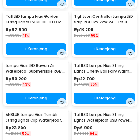
TaffLED Lampu Hias Gorden
Tightsen Controller Lampu LED
String Lights 3x3M 300 LED Cool
Strip RGB 12V 72W 2A - T258
White 18W - 300L
Rp
57.500
Rp
13.200
Rp
96.900
41%
Rp
29.900
56%
+ Keranjang
+ Keranjang
Lampu Hias LED Bawah Air
TaffLED Lampu Hias String
Waterproof Submersible RGB 2
Lights Cherry Ball Fairy Warm
PCS with Remote - 13017
White 5M - LY20W
Rp
50.200
Rp
22.700
Rp
86.900
43%
Rp
44.900
50%
+ Keranjang
+ Keranjang
ANBLUB Lampu Hias Tumblr
TaffLED Lampu Hias String
String Lights Clip Waterproof
Lights Waterproof USB Power
20 LED 2M - 0606
50 LED 5M - SZ
Rp
23.200
Rp
6.900
Rp
45.900
50%
Rp
18.900
64%