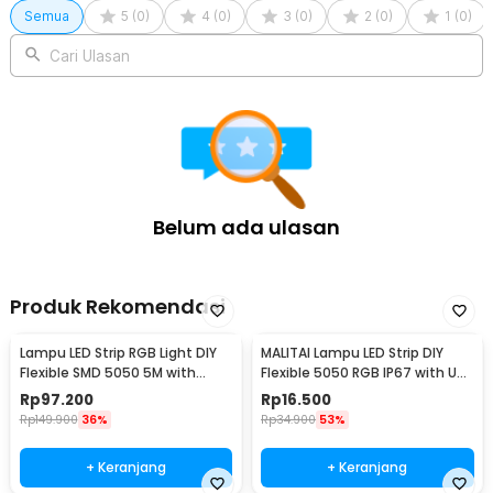
Semua
5
(
0
)
4
(
0
)
3
(
0
)
2
(
0
)
1
(
0
)
Cari Ulasan
Belum ada ulasan
Produk Rekomendasi
Lampu LED Strip RGB Light DIY
MALITAI Lampu LED Strip DIY
Flexible SMD 5050 5M with
Flexible 5050 RGB IP67 with USB
Remote
Controller 1M - SMD2835
Rp
97.200
Rp
16.500
Rp
149.900
36%
Rp
34.900
53%
+ Keranjang
+ Keranjang