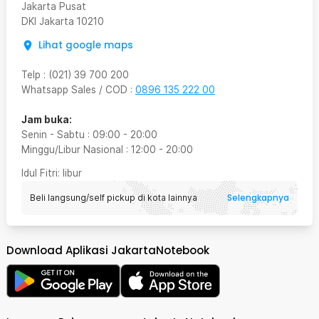
Jakarta Pusat
DKI Jakarta
10210
Lihat google maps
Telp
:
(021) 39 700 200
Whatsapp Sales / COD
:
0896 135 222 00
Jam buka:
Senin - Sabtu
:
09:00
-
20:00
Minggu/Libur Nasional
:
12:00
-
20:00
Idul Fitri
: libur
Selengkapnya
Beli langsung/self pickup di kota lainnya
Download Aplikasi JakartaNotebook