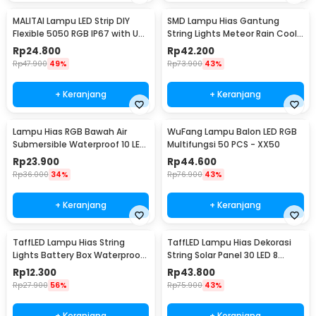
MALITAI Lampu LED Strip DIY
SMD Lampu Hias Gantung
Flexible 5050 RGB IP67 with USB
String Lights Meteor Rain Cool
Controller 2M - SMD2835
White 30cm 8 PCS
Rp
24.800
Rp
42.200
Rp
47.900
49%
Rp
73.900
43%
+ Keranjang
+ Keranjang
Lampu Hias RGB Bawah Air
WuFang Lampu Balon LED RGB
Submersible Waterproof 10 LED
Multifungsi 50 PCS - XX50
with Remote - 13017
Rp
23.900
Rp
44.600
Rp
36.000
34%
Rp
76.900
43%
+ Keranjang
+ Keranjang
TaffLED Lampu Hias String
TaffLED Lampu Hias Dekorasi
Lights Battery Box Waterproof
String Solar Panel 30 LED 8
50 LED 5M - G5
Mode 6.5M - 896
Rp
12.300
Rp
43.800
Rp
27.900
56%
Rp
75.900
43%
+ Keranjang
+ Keranjang