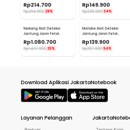
Doppler Heartrate 3.0MHz -
Doppler Heartrate 2.5MHz 
Rp
214.700
Rp
149.900
FH-A01
YK-90C
Rp
294.900
Rp
226.900
28%
34%
Neikang Alat Deteksi
Mafabe Alat Deteksi
Jantung Janin Fetal
Jantung Janin Fetal
Doppler Heart Rate 3MHz -
Doppler Handheld 2.5MHz 
Rp
1.080.700
Rp
139.900
JSL-T508
TX-103
Rp
1.437.900
Rp
297.900
25%
54%
Download Aplikasi JakartaNotebook
Layanan Pelanggan
JakartaNoteb
Bantuan
Tentang Kami