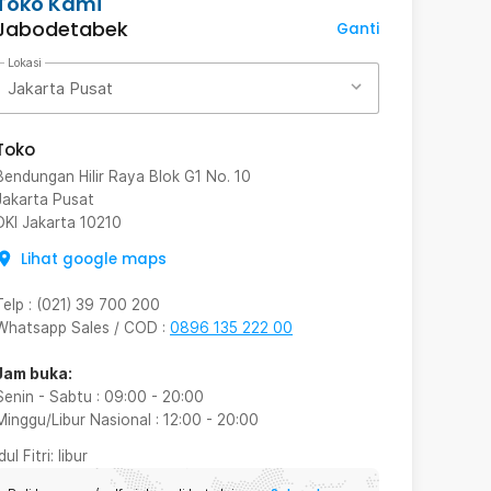
Toko Kami
Jabodetabek
Ganti
Lokasi
Jakarta Pusat
Toko
Bendungan Hilir Raya Blok G1 No. 10
Jakarta Pusat
DKI Jakarta
10210
Lihat google maps
Telp
:
(021) 39 700 200
Whatsapp Sales / COD
:
0896 135 222 00
Jam buka:
Senin - Sabtu
:
09:00
-
20:00
Minggu/Libur Nasional
:
12:00
-
20:00
Idul Fitri
: libur