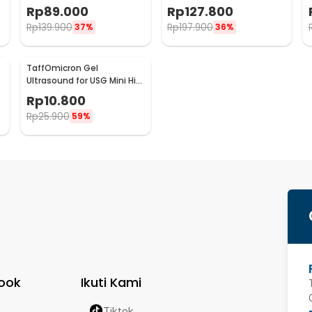
-
Heartrate 3.0MHz - YSL-
Doppler Bluetooth 3MHz -
Rp
89.000
Rp
127.800
T505/YSL-505
WF-FD101
Rp
139.900
Rp
197.900
37%
36%
TaffOmicron Gel
Ultrasound for USG Mini Hifu
-
IPL Transparant 250ml -
Rp
10.800
UG-101
Rp
25.900
59%
ook
Ikuti Kami
Tiktok