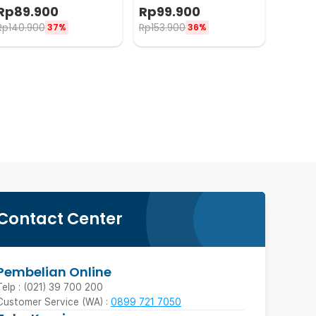
Heart Rate 2.5MHz - W8-25
Doppler Heart Rate 3.0MHz
Rp
89.900
Rp
99.900
- I200
Rp
140.900
Rp
153.900
37%
36%
Contact Center
Pembelian Online
Telp : (021) 39 700 200
Customer Service (WA) :
0899 721 7050