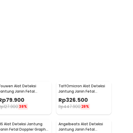
Youwen Alat Deteksi
TaffOmicron Alat Deteksi
Jantung Janin Fetal
Jantung Janin Fetal
Doppler Heartrate 3.0 MHz -
Doppler Heart Rate 2MHz -
Rp
79.900
Rp
326.500
JSL-T503
YM-2T8
Rp
127.900
Rp
447.900
38%
28%
HS Alat Deteksi Jantung
Angelbeats Alat Deteksi
Janin Fetal Doppler Graphic
Jantung Janin Fetal