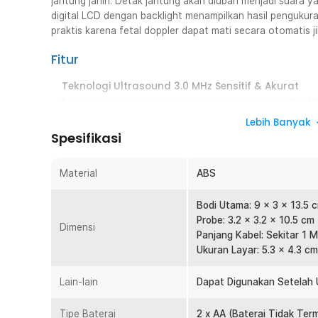
jantung janin. Detak jantung akan diubah menjadi suara y
digital LCD dengan backlight menampilkan hasil pengukur
praktis karena fetal doppler dapat mati secara otomatis j
Fitur
Teknologi Ultrasound 3.0 MHz Sensitif & Akurat
Fetal doppler menggunakan teknologi ultrasound 3.0 
detak jantung janin dengan lebih jelas. Probe memiliki s
Lebih Banyak
dapat terdeteksi lebih cepat dan stabil. Hasil penguku
Spesifikasi
dipantau. Cocok sebagai doppler bayi untuk penggunaan
Layar LCD Backlight Jelas & Mudah Dibaca
Material
ABS
Dilengkapi layar LCD dengan backlight yang menampilka
detak jantung dapat terlihat dengan baik baik siang m
Bodi Utama: 9 x 3 x 13.5 
pengguna dalam membaca hasil tanpa kesalahan interp
Probe: 3.2 x 3.2 x 10.5 cm
Dimensi
lebih nyaman dan praktis.
Panjang Kabel: Sekitar 1 M
Ukuran Layar: 5.3 x 4.3 cm
Speaker Internal Suara Kencang & Jernih
Fetal doppler ini dilengkapi speaker bawaan yang mengh
Lain-lain
Dapat Digunakan Setelah 
jelas. Anda tidak hanya melihat angka, tetapi juga da
Ini memberikan pengalaman emosional yang lebih dekat 
Tipe Baterai
memerlukan alat tambahan untuk mendengarkan suara.
2 x AA (Baterai Tidak Ter