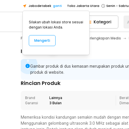
Jabodetabek
ganti
Toko Jakarta Utara
Toko Tangerang
Kategori
A
Silakan ubah lokasi store sesuai
Toko Cikupa
dengan lokasi Anda.
Pick n Go Jakarta Barat
Senin - J
Fashion, Make Up & Beauty Care
Perlengkapan Medis
Mengerti
Pick n Go Bekasi
Senin - Jumat (08
Pick n Go Depok
Senin - Jumat (08
Informasi Penting
Toko Jakarta Pusat
Senin - Sabtu
Gambar produk di dus kemasan merupakan produk un
Toko Jakarta Barat
Senin - Sabtu
produk di website.
Toko Jakarta Utara
Rincian Produk
Toko Tangerang
Toko Cikupa
Brand
Lainnya
Berat
Pick n Go Jakarta Barat
Senin - J
Garansi
3 Bulan
Dime
Pick n Go Bekasi
Senin - Jumat (08
Memeriksa kondisi kandungan semakin mudah dengan meng
Pick n Go Depok
Senin - Jumat (08
Menggunakan gelombang ultrasonik 3.0 MHz sebagai alat 