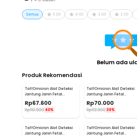
Semua
5
(
0
)
4
(
0
)
3
(
0
)
2
(
0
)
Belum ada ul
Produk Rekomendasi
TaffOmicron Alat Deteksi
TaffOmicron Alat Deteksi
Jantung Janin Fetal
Jantung Janin Fetal
Doppler Portable 3.0 MHz -
Doppler Heartrate 3.0 MHz 
Rp
67.600
Rp
70.000
JSL-T501
JSL-T502
Rp
110.900
Rp
113.900
40%
39%
TaffOmicron Alat Deteksi
TaffOmicron Alat Deteksi
Jantung Janin Fetal
Jantung Janin Fetal