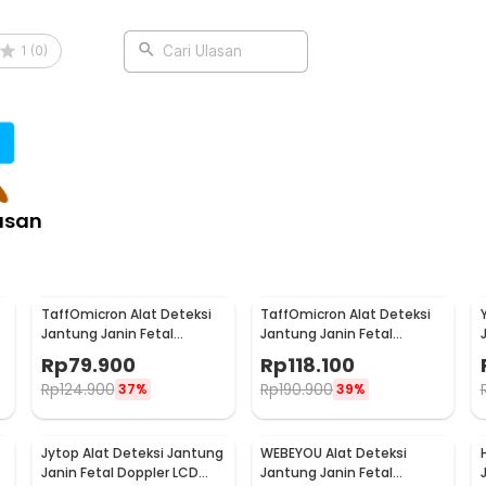
1
(
0
)
Cari Ulasan
asan
TaffOmicron Alat Deteksi
TaffOmicron Alat Deteksi
Jantung Janin Fetal
Jantung Janin Fetal
-
Doppler Heartrate Monitor
Doppler Handheld 3.0 MHz -
Rp
79.900
Rp
118.100
- JSL-T501U
U8-25
Rp
124.900
Rp
190.900
37%
39%
Jytop Alat Deteksi Jantung
WEBEYOU Alat Deteksi
Janin Fetal Doppler LCD
Jantung Janin Fetal