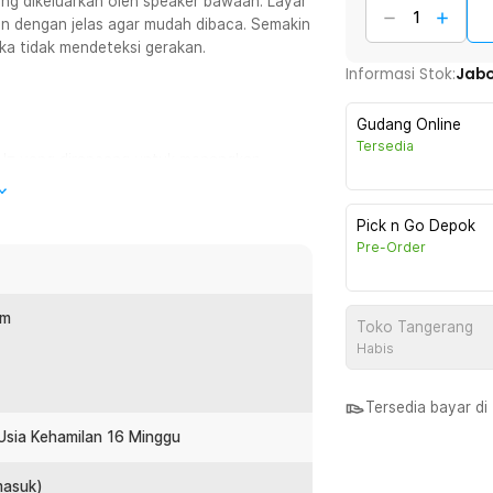
ang dikeluarkan oleh speaker bawaan. Layar
an dengan jelas agar mudah dibaca. Semakin
ika tidak mendeteksi gerakan.
Informasi Stok:
Jab
Gudang Online
Tersedia
MHz yang dirancang untuk menangkap
ensitivitas tinggi sehingga detak jantung
ran BPM menjadi lebih akurat dan mudah
Pick n Go Depok
 rutin di rumah.
Pre-Order
n hasil pengukuran secara jelas. Angka
aupun malam hari. Hal ini memudahkan
cm
Toko Tangerang
retasi. Pengalaman penggunaan menjadi
Habis
Tersedia bayar d
asilkan suara detak jantung janin dengan
Usia Kehamilan 16 Minggu
pat mendengar detaknya secara langsung.
antara orang tua dan bayi. Tidak
masuk)