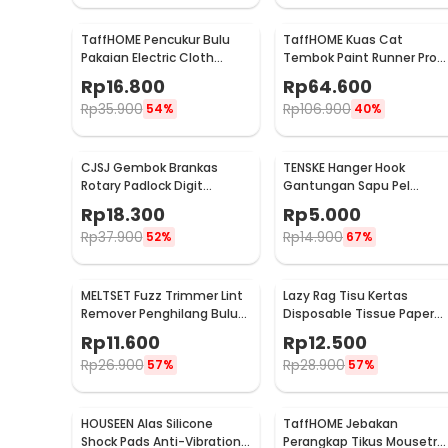
TaffHOME Pencukur Bulu
TaffHOME Kuas Cat
Pakaian Electric Cloth
Tembok Paint Runner Pro
Fabric Shaver - FL-188
Roller - DY-526
Rp
16.800
Rp
64.600
Rp
35.900
Rp
106.900
54%
40%
CJSJ Gembok Brankas
TENSKE Hanger Hook
Rotary Padlock Digit
Gantungan Sapu Pel
Combination Padlock -
Multifungsi 1 PCS - GF-016
Rp
18.300
Rp
5.000
CH-209
Rp
37.900
Rp
14.900
52%
67%
MELTSET Fuzz Trimmer Lint
Lazy Rag Tisu Kertas
Remover Penghilang Bulu
Disposable Tissue Paper
Serat Kain - CV8805
Towel 1 Roll (50 Helai) -
Rp
11.600
Rp
12.500
MB104P
Rp
26.900
Rp
28.900
57%
57%
HOUSEEN Alas Silicone
TaffHOME Jebakan
Shock Pads Anti-Vibration
Perangkap Tikus Mousetra