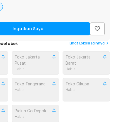
Ingatkan Saya
Lihat
Lokasi Lainnya
odetabek
Toko Jakarta
Toko Jakarta
Pusat
Barat
Habis
Habis
Toko Tangerang
Toko Cikupa
Habis
Habis
Pick n Go Depok
Habis