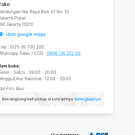
Toko
Bendungan Hilir Raya Blok G1 No. 10
Jakarta Pusat
DKI Jakarta
10210
Lihat google maps
Telp
:
(021) 39 700 200
Whatsapp Sales / COD
:
0896 135 222 00
Jam buka:
Senin - Sabtu
:
09:00
-
20:00
Minggu/Libur Nasional
:
12:00
-
20:00
Idul Fitri
: libur
Selengkapnya
Beli langsung/self pickup di kota lainnya