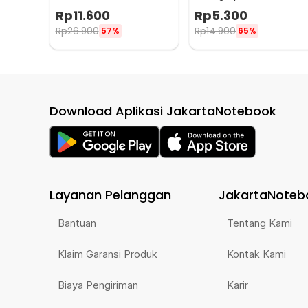
Mats 4 PCS - NY522
Sensitive - ZL-2021
Rp
11.600
Rp
5.300
Rp
26.900
Rp
14.900
57%
65%
Download Aplikasi JakartaNotebook
Layanan Pelanggan
JakartaNoteb
Bantuan
Tentang Kami
Klaim Garansi Produk
Kontak Kami
Biaya Pengiriman
Karir