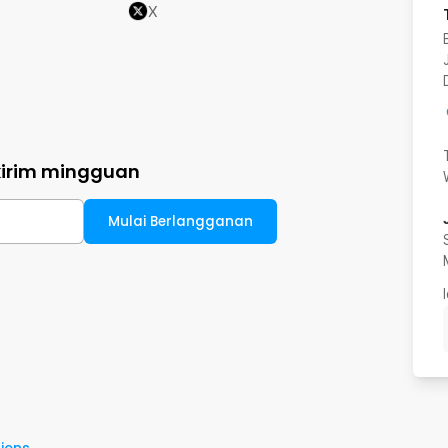
X
kirim mingguan
Mulai Berlangganan