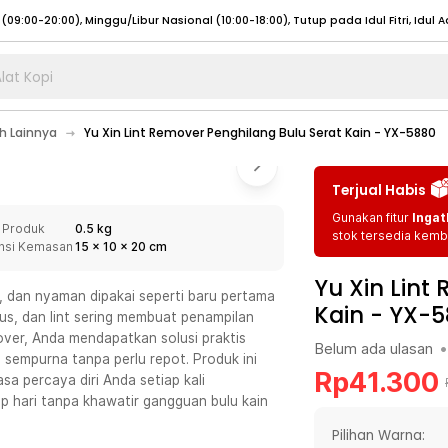
lat Kopi
umat (07:00 - 20:00), Sabtu - Minggu (08:00 - 20:00), Tutup pada Idul Fitri
Sele
 Lainnya
Yu Xin Lint Remover Penghilang Bulu Serat Kain - YX-5880
:00 - 20:00), Sabtu - Minggu/ Libur Nasional (08:00 - 17:00)
Selengkapnya
:00 - 20:00), Sabtu - Minggu/ Libur Nasional (08:00 - 17:00)
Selengkapnya
Terjual Habis
 (09:00-20:00), Minggu/Libur Nasional (12:00-20:00), Tutup pada Idul Fitri
Sele
Gunakan fitur
Ingat
 Produk
0.5 kg
 (09:00-20:00), Minggu/Libur Nasional (12:00-20:00), Tutup pada Idul Fitri
Sele
stok tersedia kemba
nsi Kemasan
15
x
10
x
20
cm
Yu Xin Lint
ar, dan nyaman dipakai seperti baru pertama
Kain - YX-
alus, dan lint sering membuat penampilan
over, Anda mendapatkan solusi praktis
Belum ada ulasan
•
umat (07:00 - 20:00), Sabtu - Minggu (08:00 - 20:00), Tutup pada Idul Fitri
Sele
 sempurna tanpa perlu repot. Produk ini
Rp
41.300
sa percaya diri Anda setiap kali
:00 - 20:00), Sabtu - Minggu/ Libur Nasional (08:00 - 17:00)
Selengkapnya
ap hari tanpa khawatir gangguan bulu kain
:00 - 20:00), Sabtu - Minggu/ Libur Nasional (08:00 - 17:00)
Selengkapnya
Pilihan Warna: