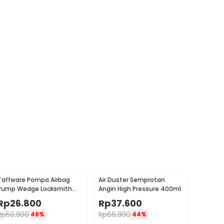
Taffware Pompa Airbag
Air Duster Semprotan
Pump Wedge Locksmith
Angin High Pressure 400ml
Tools Size L
Rp
26.800
Rp
37.600
Rp
50.900
Rp
66.900
48%
44%