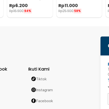
Sponge Brush - 8211
Dusting Tape
Rp
6.200
Rp
11.000
5Mx9mmx9mm - KK-061
Rp
16.900
Rp
25.900
64%
58%
ook
Ikuti Kami
Tiktok
Instagram
Facebook