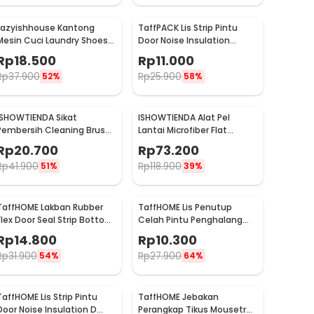
Lazyishhouse Kantong
TaffPACK Lis Strip Pintu
Mesin Cuci Laundry Shoes
Door Noise Insulation
Washing Mesh Bag - 62319
Sealing Tape 5Mx3cm - B35
Rp
18.500
Rp
11.000
Rp
37.900
Rp
25.900
52%
58%
ISHOWTIENDA Sikat
ISHOWTIENDA Alat Pel
Pembersih Cleaning Brush
Lantai Microfiber Flat
Dispenser Sabun Air -
Flexible Head with Bucket -
Rp
20.700
Rp
73.200
S0026
FMI60
Rp
41.900
Rp
118.900
51%
39%
TaffHOME Lakban Rubber
TaffHOME Lis Penutup
Flex Door Seal Strip Bottom
Celah Pintu Penghalang
Waterproof 45mmx5M -
Debu Door Bottom Seal 1M
Rp
14.800
Rp
10.300
TP39
- LQ7
Rp
31.900
Rp
27.900
54%
64%
TaffHOME Lis Strip Pintu
TaffHOME Jebakan
Door Noise Insulation D
Perangkap Tikus Mousetrap