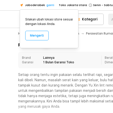
Jabodetabek
ganti
Toko Jakarta Utara
Toko Tangerang
Kategori
A
Silakan ubah lokasi store sesuai
Toko Cikupa
dengan lokasi Anda.
Pick n Go Jakarta Barat
Senin - J
Home Appliance
Perawatan Rumah
Perawatan Rumah
Mengerti
Pick n Go Bekasi
Senin - Jumat (08
Pick n Go Depok
Senin - Jumat (08
Rincian Produk
Toko Jakarta Pusat
Senin - Sabtu
Brand
Lainnya
Berat
Toko Jakarta Barat
Senin - Sabtu
Garansi
1 Bulan Garansi Toko
Dime
Toko Jakarta Utara
Toko Tangerang
Setiap orang tentu ingin pakaian selalu terlihat rapi, seg
kali dibeli. Namun, masalah serat kain yang keluar, bulu h
Toko Cikupa
tampak kusut dan kurang menarik. Dengan Yu Xin lint rem
Pick n Go Jakarta Barat
Senin - J
untuk mengembalikan tampilan pakaian menjadi bersih dan
tidak hanya menjaga estetika, tetapi juga meningkatkan ra
Pick n Go Bekasi
Senin - Jumat (08
mengenakannya. Kini Anda bisa tampil lebih maksimal seti
Pick n Go Depok
Senin - Jumat (08
yang merusak gaya Anda.