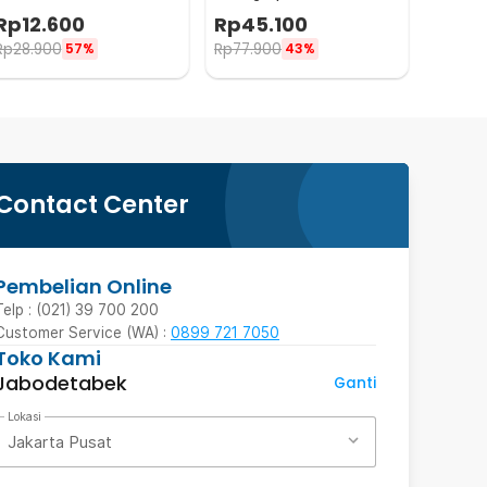
Tape 9x6mm 10M - KK-062
Cage - HU1999
Rp
12.600
Rp
45.100
Rp
28.900
Rp
77.900
57%
43%
Contact Center
Pembelian Online
Telp : (021) 39 700 200
Customer Service (WA) :
0899 721 7050
Toko Kami
Jabodetabek
Ganti
Lokasi
Jakarta Pusat