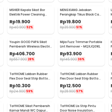
MSHIER Kepala Sikat Bor
MENGXIANG Jebakan
Elektrik Power Cleaning
Perangkap Tikus Black Cat
Head 3 PCS - DB003
Mousetrap 2 PCS - JB56
Rp
19.900
Rp
19.800
Rp
40.900
Rp
39.900
52%
51%
Youpin GOOD PAPA Sikat
Mijia Fuzz Trimmer Portable
Pembersih Wireless Electric
Lint Remover - MQXJQ01KL
Cleaning - CL99
Rp
406.700
Rp
93.900
Rp
557.900
Rp
145.900
28%
36%
TaffHOME Lakban Rubber
TaffHOME Lakban Rubber
Flex Door Seal Strip Bottom
Flex Door Seal Strip Bottom
Waterproof 25mmx5M -
Waterproof 35mmx5M -
Rp
10.300
Rp
12.500
TP39
TP39
Rp
24.900
Rp
28.900
59%
57%
TaffHOME Sikat Pembersih
TaffHOME Lis Strip Pintu
p
Kamar Mandi WC Dapur
Door Noise Insulation