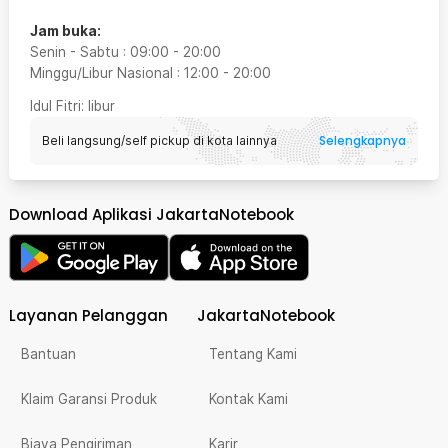
Jam buka:
Senin - Sabtu
:
09:00
-
20:00
Minggu/Libur Nasional
:
12:00
-
20:00
Idul Fitri
: libur
Selengkapnya
Beli langsung/self pickup di kota lainnya
Download Aplikasi JakartaNotebook
Layanan Pelanggan
JakartaNotebook
Bantuan
Tentang Kami
Klaim Garansi Produk
Kontak Kami
Biaya Pengiriman
Karir