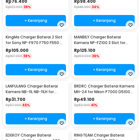
Rp
76.400
Rp
98.400
F970
Rp
122.900
38%
Rp
146.900
34%
+ Keranjang
+ Keranjang
KingMa Charger Baterai 2 Slot
MANBILY Charger Baterai
for Sony NP-F970 F750 F550
Kamera NP-FZ100 3 Slot for
FM500H FM50 - BM058-F550
Sony ILCE-9 A7M3 - TT-NP-
Rp
105.000
Rp
125.100
FZ100
Rp
167.900
38%
Rp
193.900
36%
+ Keranjang
+ Keranjang
LANFULANG Charger Baterai
BRDRC Charger Baterai Kamera
Kamera NB-11L NB-11LH for
MH-24 for Nikon P7000 D5100
Canon IXUS IXY - LF1
D5200 D5300 - BR100
Rp
31.700
Rp
49.100
Rp
57.900
46%
Rp
82.900
41%
+ Keranjang
+ Keranjang
EDEKOY Charger Baterai
RINGTEAM Charger Baterai