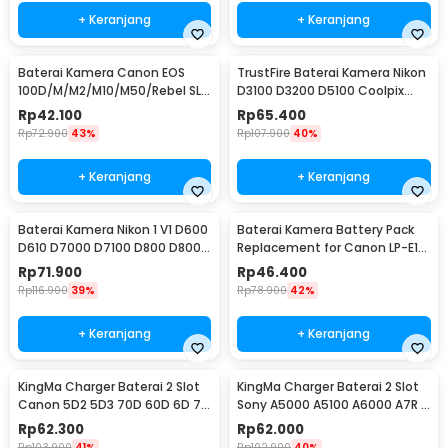
+ Keranjang
+ Keranjang
Baterai Kamera Canon EOS
TrustFire Baterai Kamera Nikon
100D/M/M2/M10/M50/Rebel SL1
D3100 D3200 D5100 Coolpix
1250mAh - (Replika 1:1) LP-E12
1500mAh - EN-EL14(Replika 1:1)
Rp
42.100
Rp
65.400
Rp
72.900
43%
Rp
107.900
40%
+ Keranjang
+ Keranjang
Baterai Kamera Nikon 1 V1 D600
Baterai Kamera Battery Pack
D610 D7000 D7100 D800 D800E
Replacement for Canon LP-E17
2550mAh - (Replika 1:1)
1500mAh
Rp
71.900
Rp
46.400
Rp
116.900
39%
Rp
78.900
42%
+ Keranjang
+ Keranjang
KingMa Charger Baterai 2 Slot
KingMa Charger Baterai 2 Slot
Canon 5D2 5D3 70D 60D 6D 7D
Sony A5000 A5100 A6000 A7R -
7D2 - LP-E6
BM015-FW50
Rp
62.300
Rp
62.000
Rp
103.900
41%
Rp
102.900
40%