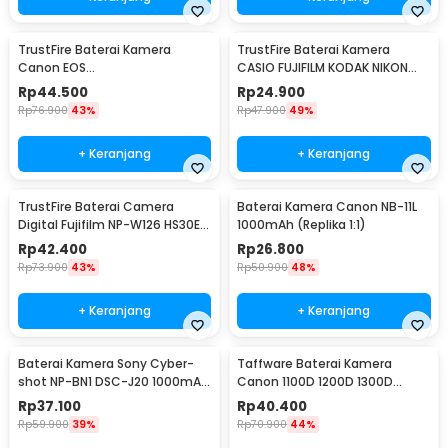
TrustFire Baterai Kamera
TrustFire Baterai Kamera
Canon EOS
CASIO FUJIFILM KODAK NIKON
1000D/450D/500D/Kiss/Rebel
OLYMPUS 1200mAh - Li-42B
Rp
44.500
Rp
24.900
1600mAh - LP-E5
(Replika 1:1)
Rp
76.900
43%
Rp
47.900
49%
+ Keranjang
+ Keranjang
TrustFire Baterai Camera
Baterai Kamera Canon NB-11L
Digital Fujifilm NP-W126 HS30EX
1000mAh (Replika 1:1)
(Replika 1:1) - NP-W126
Rp
42.400
Rp
26.800
Rp
73.900
43%
Rp
50.900
48%
+ Keranjang
+ Keranjang
Baterai Kamera Sony Cyber-
Taffware Baterai Kamera
shot NP-BN1 DSC-J20 1000mAh
Canon 1100D 1200D 1300D
(Replika 1:1)
1500D 3000D 2200mAh - LP-E10
Rp
37.100
Rp
40.400
Rp
59.900
39%
Rp
70.900
44%