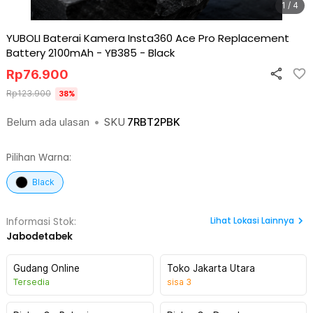
1 / 4
YUBOLI Baterai Kamera Insta360 Ace Pro Replacement
Battery 2100mAh - YB385
-
Black
Rp
76.900
Rp
123.900
38
%
Belum ada ulasan
•
SKU
7RBT2PBK
Pilihan Warna:
Black
Lihat
Lokasi Lainnya
Informasi Stok:
Jabodetabek
Gudang Online
Toko Jakarta Utara
Tersedia
sisa
3