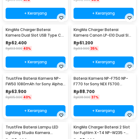
+ Keranjang
+ Keranjang
KingMa Charger Baterai
KingMa Charger Baterai
Kamera Dual Slot USB Type C
Kamera Canon LP-E10 Dual Slot
for Fujifilm NP-W12 - BM015-
untuk 1100D 1200D - LP-E10
Rp
62.400
Rp
61.200
W126
Rp
103.900
40%
Rp
93.900
35%
+ Keranjang
+ Keranjang
TrustFire Baterai Kamera NP-
Baterai Kamera NP-F750 NP-
FW50 1080mAh for Sony Alpha
F770 for Sony NEX FS700
a6500 a6300
4400mAh
Rp
63.900
Rp
88.700
Rp
105.900
40%
Rp
138.900
37%
+ Keranjang
+ Keranjang
TrustFire Baterai Lampu LED
KingMa Charger Baterai 2 Slot
Lighting Studio Kamera
for Fujifilm X-T4 NP-W235 -
6600mAh 7.4V - NP-F960 / NP-
BM058-W235