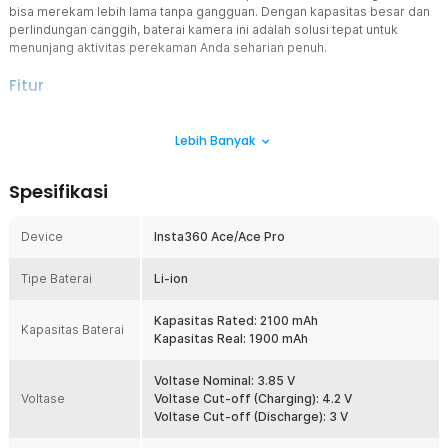
bisa merekam lebih lama tanpa gangguan. Dengan kapasitas besar dan
perlindungan canggih, baterai kamera ini adalah solusi tepat untuk
menunjang aktivitas perekaman Anda seharian penuh.
Fitur
Sempurna untuk Insta360
Lebih Banyak
Dirancang dengan spesifikasi yang presisi, baterai kamera ini
merupakan pengganti sempurna untuk kamera Insta360 Ace
maupun Ace Pro. Anda tak perlu khawatir soal kompatibilitas, cukup
Spesifikasi
pasang dan kamera siap digunakan seperti biasa tanpa hambatan.
Kapasitas Baterai Besar
Device
Insta360 Ace/Ace Pro
Memiliki kapasitas rated sebesar 2100 mAh (real 1900 mAh),
baterai kamera ini memungkinkan Anda merekam lebih lama tanpa
Tipe Baterai
harus sering mengganti atau mengisi ulang. Cocok digunakan saat
Li-ion
traveling, membuat konten outdoor, hingga dokumentasi
profesional yang membutuhkan durasi panjang.
Kapasitas Rated: 2100 mAh
Kapasitas Baterai
Kapasitas Real: 1900 mAh
Andal dengan Proteksi
Demi menjaga keamanan perangkat, baterai kamera ini dibekali
chip proteksi internal yang mencegah risiko arus pendek,
Voltase Nominal: 3.85 V
Voltase
kelebihan arus, overcharge, dan overheat. Tak hanya menjaga
Voltase Cut-off (Charging): 4.2 V
baterai kamera tetap awet, fitur ini juga melindungi kamera Anda
Voltase Cut-off (Discharge): 3 V
agar tetap dalam kondisi prima.