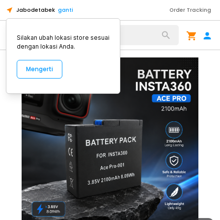
Jabodetabek
ganti
Order Tracking
Alat Kopi
Silakan ubah lokasi store sesuai
dengan lokasi Anda.
Mengerti