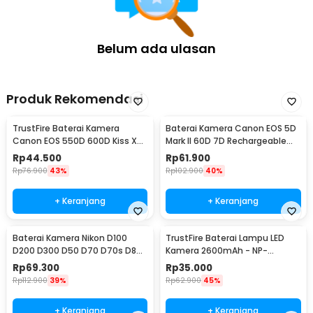
Belum ada ulasan
Produk Rekomendasi
TrustFire Baterai Kamera
Baterai Kamera Canon EOS 5D
Canon EOS 550D 600D Kiss X4
Mark II 60D 7D Rechargeable
Rebel T2i 1800mAh - LP-E8
2650mAh - LP-E6/E6N (Replika
Rp
44.500
Rp
61.900
(Replika 1:1)
1:1)
Rp
76.900
43%
Rp
102.900
40%
+ Keranjang
+ Keranjang
Baterai Kamera Nikon D100
TrustFire Baterai Lampu LED
D200 D300 D50 D70 D70s D80
Kamera 2600mAh - NP-
D90 D700 2750mAh - EN-EL3E
F550/NP-F570 (Replika 1:1)
Rp
69.300
Rp
35.000
(Replika 1:1)
Rp
112.900
39%
Rp
62.900
45%
+ Keranjang
+ Keranjang