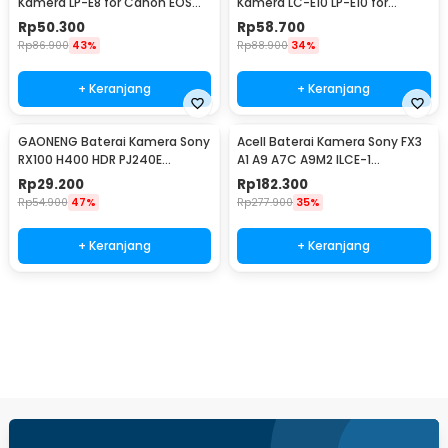
Kamera LP-E8 for Canon EOS
Kamera LC-E10 LP-E10 for
550D 600D 650D 700D - LC-
Canon EOS 1100D X50 - LC-E10
Rp
50.300
Rp
58.700
E8C
Rp
86.900
43%
Rp
88.900
34%
+ Keranjang
+ Keranjang
GAONENG Baterai Kamera Sony
Acell Baterai Kamera Sony FX3
RX100 H400 HDR PJ240E
A1 A9 A7C A9M2 ILCE-1
1350mAh - NP-BX1
2280mAh - NP-FZ100
Rp
29.200
Rp
182.300
Rp
54.900
47%
Rp
277.900
35%
+ Keranjang
+ Keranjang
Beli Sekarang