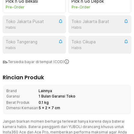
Pick n Go Bekasi
Pick n Go Depok
Pre-Order
Pre-Order
Toko Jakarta Pusat
Toko Jakarta Barat
Habis
Habis
Toko Tangerang
Toko Cikupa
Habis
Habis
Tersedia bayar di tempat (COD)
Rincian Produk
Brand
Lainnya
Garansi
1 Bulan Garansi Toko
Berat Produk
0.1 kg
Dimensi Kemasan
5
x
2
x
7
cm
Jangan biarkan momen berharga terlewat hanya karena daya baterai
kamera habis. Baterai pengganti dari YUBOLI dirancang khusus untuk
Insta360 Ace dan Ace Pro, memberikan performa maksimal agar Anda