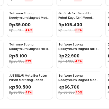
Taffware Strong
Ginflash Set Pisau Ukir
Neodymium Magnet Model
Pahat Kayu 12in1 Wood
Bulat 48mm 85-90kg - TN6
Carving Chisel Knife - OE12
Rp
39.000
Rp
105.400
Rp
68.900
Rp
167.900
44%
38%
Taffware Strong
Taffware Strong
Neodymium Magnet NdFeB
Neodymium Magnet NdFeB
N24 5x5x5mm 20 PCS -
N24 5x5x5mm 50 PCS -
Rp
8.100
Rp
22.900
F001699
F001699
Rp
20.900
Rp
44.900
62%
49%
JUSTINLAU Mata Bor Putar
Taffware Strong
B
Pahat Mortising Bobok
Neodymium Magnet Model
Kayu HSS 16mm - FKB16
Hook Bulat 48mm 80kg -
Rp
50.500
Rp
66.700
LNM48-3
Rp
86.900
Rp
109.900
42%
40%