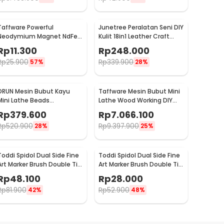
Taffware Powerful
Junetree Peralatan Seni DIY
Neodymium Magnet NdFeB
Kulit 18in1 Leather Craft
N25 50 PCS - MG01
Stitching Sewing - WA134
Rp
11.300
Rp
248.000
Rp
25.900
Rp
339.900
57%
28%
DRUN Mesin Bubut Kayu
Taffware Mesin Bubut Mini
Mini Lathe Beads
Lathe Wood Working DIY
Woodworking 150W - X707
550W - MX0618
Rp
379.600
Rp
7.066.100
Rp
520.900
Rp
9.397.900
28%
25%
Toddi Spidol Dual Side Fine
Toddi Spidol Dual Side Fine
Art Marker Brush Double Tip
Art Marker Brush Double Tip
1.0mm 6.0mm 48 Warna -
1.0mm 6.0mm 24 Warna -
Rp
48.100
Rp
28.000
CY-006
CY-006
Rp
81.900
Rp
52.900
42%
48%