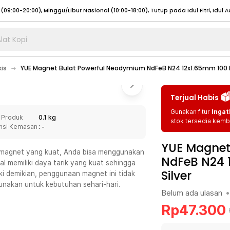
lat Kopi
umat (07:00 - 20:00), Sabtu - Minggu (08:00 - 20:00), Tutup pada Idul Fitri
Sele
kis
YUE Magnet Bulat Powerful Neodymium NdFeB N24 12x1.65mm 100 
:00 - 20:00), Sabtu - Minggu/ Libur Nasional (08:00 - 17:00)
Selengkapnya
:00 - 20:00), Sabtu - Minggu/ Libur Nasional (08:00 - 17:00)
Selengkapnya
Terjual Habis
 (09:00-20:00), Minggu/Libur Nasional (12:00-20:00), Tutup pada Idul Fitri
Sele
Gunakan fitur
Ingat
 Produk
0.1 kg
 (09:00-20:00), Minggu/Libur Nasional (12:00-20:00), Tutup pada Idul Fitri
Sele
stok tersedia kemba
nsi Kemasan
: -
YUE Magnet
magnet yang kuat, Anda bisa menggunakan
NdFeB N24 
 memiliki daya tarik yang kuat sehingga
Silver
ki demikian, penggunaan magnet ini tidak
umat (07:00 - 20:00), Sabtu - Minggu (08:00 - 20:00), Tutup pada Idul Fitri
Sele
gunakan untuk kebutuhan sehari-hari.
Belum ada ulasan
•
:00 - 20:00), Sabtu - Minggu/ Libur Nasional (08:00 - 17:00)
Selengkapnya
Rp
47.300
:00 - 20:00), Sabtu - Minggu/ Libur Nasional (08:00 - 17:00)
Selengkapnya