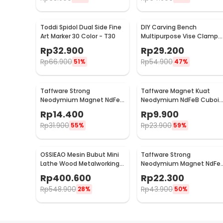
Toddi Spidol Dual Side Fine
DIY Carving Bench
Art Marker 30 Color - T30
Multipurpose Vise Clamp
Tablet Drill Press Sculpture
Rp
32.900
Rp
29.200
- 1267
Rp
66.900
Rp
54.900
51%
47%
Taffware Strong
Taffware Magnet Kuat
Neodymium Magnet NdFeB
Neodymium NdFeB Cuboid
Countersink Ring Hole N25
N25 5 PCS - D22
Rp
14.400
Rp
9.900
5 PCS - D21
Rp
31.900
Rp
23.900
55%
59%
OSSIEAO Mesin Bubut Mini
Taffware Strong
Lathe Wood Metalworking
Neodymium Magnet NdFe
DIY 80W - HS001
N25 10x3mm 30 PCS - D21
Rp
400.600
Rp
22.300
Rp
548.900
Rp
43.900
28%
50%