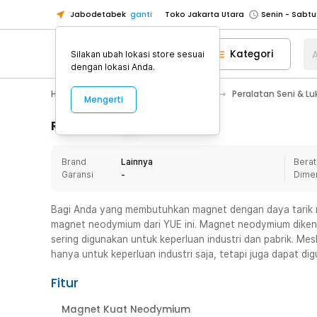
Jabodetabek
ganti
Toko Jakarta Utara
Toko Tangerang
Kategori
A
Silakan ubah lokasi store sesuai
Toko Cikupa
dengan lokasi Anda.
Pick n Go Jakarta Barat
Senin - J
Home Appliance
Alat Tulis Kantor
Peralatan Seni & Lu
Mengerti
Pick n Go Bekasi
Senin - Jumat (08
Pick n Go Depok
Senin - Jumat (08
Rincian Produk
Toko Jakarta Pusat
Senin - Sabtu
Brand
Lainnya
Berat
Toko Jakarta Barat
Senin - Sabtu
Garansi
-
Dime
Toko Jakarta Utara
Toko Tangerang
Bagi Anda yang membutuhkan magnet dengan daya tarik 
magnet neodymium dari YUE ini. Magnet neodymium dikenal
Toko Cikupa
sering digunakan untuk keperluan industri dan pabrik. Mes
Pick n Go Jakarta Barat
Senin - J
hanya untuk keperluan industri saja, tetapi juga dapat di
Pick n Go Bekasi
Senin - Jumat (08
Fitur
Pick n Go Depok
Senin - Jumat (08
Magnet Kuat Neodymium