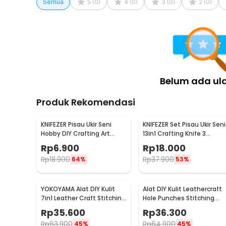
Semua
5
(
0
)
4
(
0
)
3
(
0
)
2
(
0
)
Belum ada ul
Produk Rekomendasi
KNIFEZER Pisau Ukir Seni
KNIFEZER Set Pisau Ukir Seni
Hobby DIY Crafting Art
13in1 Crafting Knife 3
Knife Aluminium Handle -
Gagang Anti Slip - A-003
Rp
6.900
Rp
18.000
WL-9309
Rp
18.900
Rp
37.900
64%
53%
YOKOYAMA Alat DIY Kulit
Alat DIY Kulit Leathercraft
7in1 Leather Craft Stitching
Hole Punches Stitching
Sewing Tool Set - DK30015
Tool 1+2+4+6 Prong
Rp
35.600
Rp
36.300
Rp
63.900
Rp
64.900
45%
45%