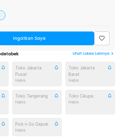
Ingatkan Saya
Lihat
Lokasi Lainnya
odetabek
Toko Jakarta
Toko Jakarta
Pusat
Barat
Habis
Habis
Toko Tangerang
Toko Cikupa
Habis
Habis
Pick n Go Depok
Habis