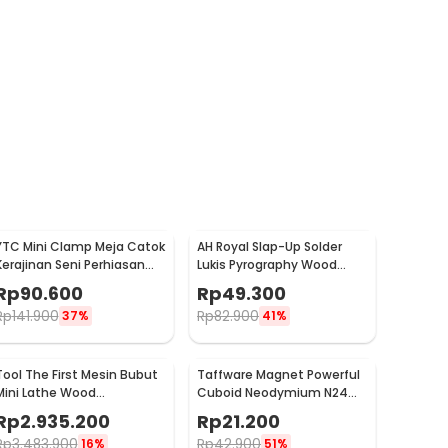
YTC Mini Clamp Meja Catok
AH Royal Slap-Up Solder
Kerajinan Seni Perhiasan
Lukis Pyrography Wood
Aluminium - AT-6075
Carving Soldering Iron -
Rp
90.600
Rp
49.300
PAC904
Rp
141.900
Rp
82.900
37%
41%
Tool The First Mesin Bubut
Taffware Magnet Powerful
Mini Lathe Wood
Cuboid Neodymium N24
Metalworking 60W -
29x9mm 10 PCS - MG10
Rp
2.935.200
Rp
21.200
TZ20002MG
Rp
3.483.900
Rp
42.900
16%
51%