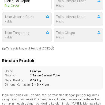
Pick n Go Depok
Toko Jakarta Pusat
Pre-Order
Habis
Toko Jakarta Barat
Toko Jakarta Utara
Habis
Habis
Toko Tangerang
Toko Cikupa
Habis
Habis
Tersedia bayar di tempat (COD)
Rincian Produk
Brand
Lainnya
Garansi
1 Tahun Garansi Toko
Berat Produk
0.09 kg
Dimensi Kemasan
15
x
9
x
4
cm
Ingin menghias kuku sendiri, tapi bermasalah dengan pengering kutek
yang besar dan berat? Kini menghias kuku dengan aneka model nail art
semakin mudah dengan pengering kutek mini dari YUNEIL. Menawarkan