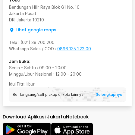
Bendungan Hilir Raya Blok G1 No. 10
Jakarta Pusat
DKI Jakarta
10210
Lihat google maps
Telp
:
(021) 39 700 200
Whatsapp Sales / COD
:
0896 135 222 00
Jam buka:
Senin - Sabtu
:
09:00
-
20:00
Minggu/Libur Nasional
:
12:00
-
20:00
Idul Fitri
: libur
Selengkapnya
Beli langsung/self pickup di kota lainnya
Download Aplikasi JakartaNotebook