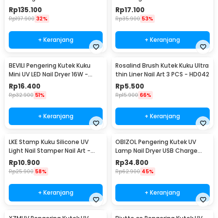
Rechargeable - 201
PCS - GCA-076
Rp
135.100
Rp
17.100
Rp
197.900
32%
Rp
35.900
53%
+ Keranjang
+ Keranjang
BEVILI Pengering Kutek Kuku
Rosalind Brush Kutek Kuku Ultra
Mini UV LED Nail Dryer 16W -
thin Liner Nail Art 3 PCS - HD042
XZMUV-1
Rp
16.400
Rp
5.500
Rp
32.900
51%
Rp
15.900
66%
+ Keranjang
+ Keranjang
LKE Stamp Kuku Silicone UV
OBIZOL Pengering Kutek UV
Light Nail Stamper Nail Art -
Lamp Nail Dryer USB Charge
M26
54W - MINI802
Rp
10.900
Rp
34.800
Rp
25.900
58%
Rp
62.900
45%
+ Keranjang
+ Keranjang