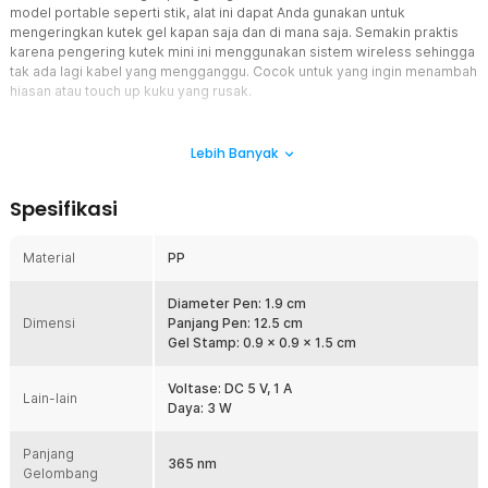
model portable seperti stik, alat ini dapat Anda gunakan untuk
mengeringkan kutek gel kapan saja dan di mana saja. Semakin praktis
karena pengering kutek mini ini menggunakan sistem wireless sehingga
tak ada lagi kabel yang mengganggu. Cocok untuk yang ingin menambah
hiasan atau touch up kuku yang rusak.
Fitur
Lebih Banyak
Ukuran Mini
Produk dari YUNEIL hadir dengan ukuran yang mini sehingga bisa
Spesifikasi
Anda gunakan di mana saja dan kapan saja. Ukuran yang mirip
dengan pena atau senter mini membuat Anda bisa menggenggam
pengering kutek ini dengan nyaman. Ukurannya yang kecil juga
Material
PP
memudahkan Anda mengeringkan detail nail art yang kecil dan
rumit dengan maksimal.
Diameter Pen: 1.9 cm
Mudah Digunakan
Dimensi
Panjang Pen: 12.5 cm
Tak perlu repot mengatur intensitas cahaya atau durasi
Gel Stamp: 0.9 x 0.9 x 1.5 cm
penggunaan. Cukup tekan tombol power dan pengering kutek
mini akan otomatis menyala selama 20 detik. Jika butuh waktu
Voltase: DC 5 V, 1 A
Lain-lain
pengeringan lebih lama, tekan tombol power selama 2 detik dan
Daya: 3 W
alat menyala selama 60 detik.
Kering dengan Cepat
Panjang
365 nm
Gelombang
Dibekali dengan lampu UV dengan panjang gelombang 365 nm,