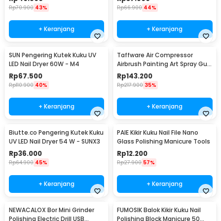
Rp
70.900
43%
Rp
66.900
44%
+ Keranjang
+ Keranjang
SUN Pengering Kutek Kuku UV
Taffware Air Compressor
LED Nail Dryer 60W - M4
Airbrush Painting Art Spray Gun
0.3mm 7ml - ARP150
Rp
67.500
Rp
143.200
Rp
110.900
40%
Rp
217.900
35%
+ Keranjang
+ Keranjang
Biutte.co Pengering Kutek Kuku
PAIE Kikir Kuku Nail File Nano
UV LED Nail Dryer 54 W - SUNX3
Glass Polishing Manicure Tools
Rp
36.000
Rp
12.200
Rp
64.900
45%
Rp
27.900
57%
+ Keranjang
+ Keranjang
NEWACALOX Bor Mini Grinder
FUMOSIK Balok Kikir Kuku Nail
Polishing Electric Drill USB
Polishing Block Manicure 50