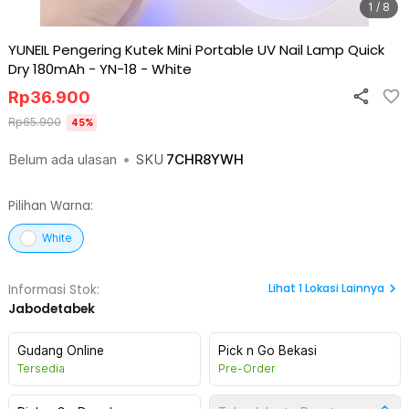
1 / 8
YUNEIL Pengering Kutek Mini Portable UV Nail Lamp Quick
Dry 180mAh - YN-18
-
White
Rp
36.900
Rp
65.900
45
%
Belum ada ulasan
•
SKU
7CHR8YWH
Pilihan Warna:
White
Lihat
1
Lokasi Lainnya
Informasi Stok:
Jabodetabek
Gudang Online
Pick n Go Bekasi
Tersedia
Pre-Order