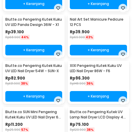
+ Keranjang
+ Keranjang
Biutte.co Pengering Kutek Kuku
Nail Art Set Manicure Pedicure
UV LED Panda Design 36W - X1
12 PCS
Rp
39.100
Rp
39.900
Rp
68.900
44%
Rp
69.900
43%
+ Keranjang
+ Keranjang
Biutte.co Pengering Kutek Kuku
XIXI Pengering Kutek Kuku UV
UV LED Nail Dryer 54W - SUN-X
LED Nail Dryer 86W - F6
Rp
82.900
Rp
96.300
Rp
131.900
38%
Rp
148.900
36%
+ Keranjang
+ Keranjang
Biutte.co SUN Mini Pengering
Biutte.co Pengering Kutek UV
Kutek Kuku UV LED Nail Dryer 6W
Lamp Nail Dryer LCD Display 45
- J-03
LED 120W - Dmoley SUNX5MAX
Rp
11.200
Rp
75.100
Rp
25.900
57%
Rp
120.900
38%