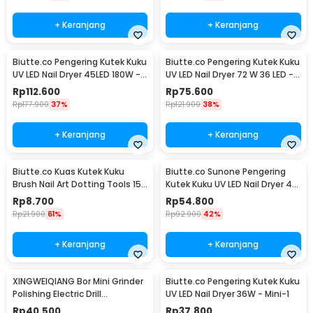
+ Keranjang
+ Keranjang
Biutte.co Pengering Kutek Kuku
Biutte.co Pengering Kutek Kuku
UV LED Nail Dryer 45LED 180W -
UV LED Nail Dryer 72 W 36 LED -
SUN-M3
SUN X5 Plus
Rp
112.600
Rp
75.600
Rp
177.900
37%
Rp
121.900
38%
+ Keranjang
+ Keranjang
Biutte.co Kuas Kutek Kuku
Biutte.co Sunone Pengering
Brush Nail Art Dotting Tools 15
Kutek Kuku UV LED Nail Dryer 48
PCS - N1800
W - CN48W
Rp
8.700
Rp
54.800
Rp
21.900
61%
Rp
92.900
42%
+ Keranjang
+ Keranjang
XINGWEIQIANG Bor Mini Grinder
Biutte.co Pengering Kutek Kuku
Polishing Electric Drill
UV LED Nail Dryer 36W - Mini-1
Adjustable 130W - KJ005
Rp
40.500
Rp
37.800