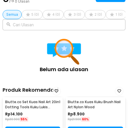
/5
0
Ulasan
Semua
5
(
0
)
4
(
0
)
3
(
0
)
2
(
0
)
1
(
0
)
Cari Ulasan
Belum ada ulasan
Produk Rekomendasi
Biutte.co Set Kuas Nail Art 20in1
Biutte.co Kuas Kuku Brush Nail
Dotting Tools Kuku Lukis
Art Nylon Wood
Profesional - X-19
Rp
14.100
Rp
8.900
Rp
30.900
55%
Rp
21.900
60%