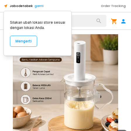
Jabodetabek
ganti
Order Tracking
Alat Kopi
Silakan ubah lokasi store sesuai
dengan lokasi Anda.
Mengerti