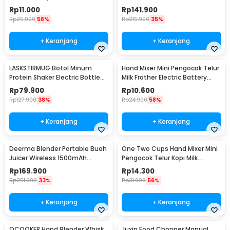
Battery Power - MS-3089
VT-04
Rp
11.000
Rp
141.900
Rp
25.900
58%
Rp
215.900
35%
+ Keranjang
+ Keranjang
LASKSTIRMUG Botol Minum
Hand Mixer Mini Pengocok Telur
Protein Shaker Electric Bottle
Milk Frother Electric Battery
BPA Free 480ml - 1505
Power - HMP16
Rp
79.900
Rp
10.600
Rp
127.900
38%
Rp
24.900
58%
+ Keranjang
+ Keranjang
Deerma Blender Portable Buah
One Two Cups Hand Mixer Mini
Juicer Wireless 1500mAh
Pengocok Telur Kopi Milk
400ml - DEM-NU05
Frother Battery - HMP35
Rp
169.900
Rp
14.300
Rp
251.900
33%
Rp
31.900
56%
+ Keranjang
+ Keranjang
QCOOKER Hand Blender Whisk
Juxin Food Chopper Manual