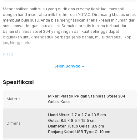
Menghasilkan buih susu yang gurih dan creamy tidak lagi mustahil
dengan hand mixer atau milk frother dari YUTAO. Dirancang khusus untuk
membuat buih susu, Anda bisa menghasilkan aneka kreasi minuman dari
susu hanya dengan satu alat ini. Semakin praktis karena terbuat dari
bahan stainless steel 304 yang ringan dan kuat sehingga dapat
digunakan untuk mengaduk berbagai jenis bahan, mulai dari susu, kopi,
jus, hingga telur.
Fitur
Desain Ergonomis
Lebih Banyak
Desain yang ergonomis membuat Anda dapat memegang milk
frother dengan nyaman. Tak ada lagi rasa pegal atau tak nyaman
Spesifikasi
saat menggunakan produk dari YUTAO. Model genggam atau
handheld memudahkan Anda mengarahkan frother untuk hasil buih
susu yang merata.
Mixer: Plastik PP dan Stainless Steel 304
Material
Gelas: Kaca
Dilengkapi dengan Gelas Praktis
Tak perlu mencari wadah tambahan. Produk ini sudah dilengkapi
dengan gelas khusus yang pas untuk proses pembuatan buih susu
Hand Mixer: 2.7 x 2.7 x 23.5 cm
maupun minuman lainnya. Gelas terbuat dari material kaca yang
Gelas: 8.5 x 8.5 x 15.5 cm
Dimensi
mudah dibersihkan, sehingga lebih higienis dan menambah
Diameter Tutup Gelas: 8.9 cm
kenyamanan penggunaan sehari-hari.
Panjang Kabel USB Type C: 19 cm