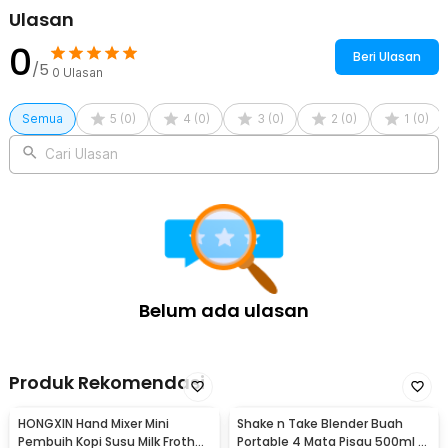
Ulasan
0
Beri Ulasan
/5
0
Ulasan
Semua
5
(
0
)
4
(
0
)
3
(
0
)
2
(
0
)
1
(
0
)
Cari Ulasan
Belum ada ulasan
Produk Rekomendasi
HONGXIN Hand Mixer Mini
Shake n Take Blender Buah
Pembuih Kopi Susu Milk Frother
Portable 4 Mata Pisau 500ml -