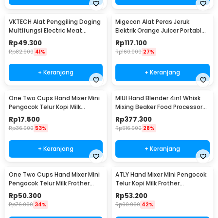
VKTECH Alat Penggiling Daging
Migecon Alat Peras Jeruk
Multifungsi Electric Meat
Elektrik Orange Juicer Portable
Grinder 350ml - MY-01
400ml 45W - MDC1
Rp
49.300
Rp
117.100
Rp
82.900
41%
Rp
160.000
27%
+ Keranjang
+ Keranjang
One Two Cups Hand Mixer Mini
MIUI Hand Blender 4in1 Whisk
Pengocok Telur Kopi Milk
Mixing Beaker Food Processor
Frother Battery - HMP40
15000RPM - H1
Rp
17.500
Rp
377.300
Rp
36.900
53%
Rp
516.900
28%
+ Keranjang
+ Keranjang
One Two Cups Hand Mixer Mini
ATLY Hand Mixer Mini Pengocok
Pengocok Telur Milk Frother
Telur Kopi Milk Frother
Double Layer - MFB1501A
Handheld - HMW05
Rp
50.300
Rp
53.200
Rp
76.000
34%
Rp
90.900
42%