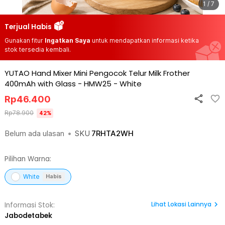
1 / 7
Terjual Habis
Gunakan fitur
Ingatkan Saya
untuk mendapatkan informasi ketika
stok tersedia kembali.
YUTAO Hand Mixer Mini Pengocok Telur Milk Frother
400mAh with Glass - HMW25
-
White
Rp
46.400
Rp
78.900
42
%
Belum ada ulasan
•
SKU
7RHTA2WH
Pilihan Warna:
White
Habis
Lihat
Lokasi Lainnya
Informasi Stok:
Jabodetabek