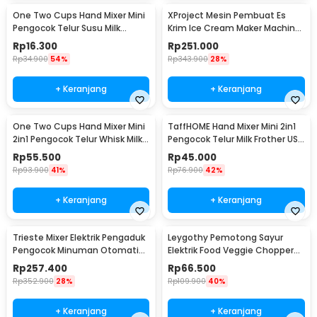
One Two Cups Hand Mixer Mini
XProject Mesin Pembuat Es
Pengocok Telur Susu Milk
Krim Ice Cream Maker Machine
Frother Battery - HMP30
200W - JG-10
Rp
16.300
Rp
251.000
Rp
34.900
54%
Rp
343.900
28%
+ Keranjang
+ Keranjang
One Two Cups Hand Mixer Mini
TaffHOME Hand Mixer Mini 2in1
2in1 Pengocok Telur Whisk Milk
Pengocok Telur Milk Frother USB
Frother - HMW15
Charge - HMW1
Rp
55.500
Rp
45.000
Rp
93.900
41%
Rp
76.900
42%
+ Keranjang
+ Keranjang
Trieste Mixer Elektrik Pengaduk
Leygothy Pemotong Sayur
Pengocok Minuman Otomatis
Elektrik Food Veggie Chopper
100W 2300RPM - HSM-705
Portable 4in1 - LE40
Rp
257.400
Rp
66.500
Rp
352.900
28%
Rp
109.900
40%
+ Keranjang
+ Keranjang