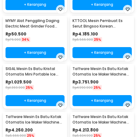
+ Keranjang
+ Keranjang
MYMY Alat Penggiling Daging
KTTOOL Mesin Pembuat Es
Electric Meat Grinder Food
Serut Bingsoo Korean
Processor 350ml - MY-01
Snowflake Ice Shaving - ZB-
Rp
50.500
Rp
4.185.100
XBJ60
Rp
76.000
34%
Rp
5.566.900
25%
+ Keranjang
+ Keranjang
SIGAL Mesin Es Batu Kristal
Taffware Mesin Es Batu Kotak
Otomatis Mini Portable Ice
Otomatis Ice Maker Machine
Maker 12kg 100W - YH-16
50kg 200W - HZB-55FAB
Rp
1.029.500
Rp
3.751.900
Rp
1.369.900
25%
Rp
4.990.900
25%
+ Keranjang
+ Keranjang
Taffware Mesin Es Batu Kotak
Taffware Mesin Es Batu Kotak
Otomatis Ice Maker Machine
Otomatis Ice Maker Machine
70kg 220W - HZB-60FAB
80kg 200W - HZB-70FAB
Rp
4.260.200
Rp
4.213.800
Rp
5.666.900
25%
Rp
5.604.900
25%