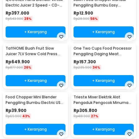
Electric Juicer 2 Speed - CD-
Penggiling Bumbu Easy
HB01
Operation 230ml - JX10
Rp
397.000
Rp
12.900
Rp
543.900
28%
Rp
28.900
56%
+ Keranjang
+ Keranjang
TaffHOME Buah Fruit Slow
One Two Cups Food Processor
Juicer 7LV Screw Cold Press
Penggiling Daging Meat
Extractor Machine - JE-B03BH
Grinder 2L 200W - JJ-1966
Rp
649.900
Rp
157.300
Rp
877.900
26%
Rp
235.900
34%
+ Keranjang
+ Keranjang
Food Chopper Mini Blender
Trieste Mixer Elektrik Alat
Penggiling Bumbu Electric USB
Pengaduk Pengocok Minuman
Charge 23W 250ml - SR01
Otomatis 100W - HSM-705S
Rp
39.900
Rp
305.800
Rp
69.900
43%
Rp
418.900
27%
+ Keranjang
+ Keranjang