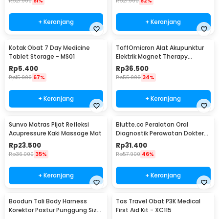
Rp
21.900
61%
Rp
21.900
62%
+ Keranjang
+ Keranjang
Kotak Obat 7 Day Medicine
TaffOmicron Alat Akupunktur
Tablet Storage - MS01
Elektrik Magnet Therapy
Battery - DF-618
Rp
5.400
Rp
36.500
Rp
15.900
67%
Rp
55.000
34%
+ Keranjang
+ Keranjang
Sunvo Matras Pijat Refleksi
Biutte.co Peralatan Oral
Acupressure Kaki Massage Mat
Diagnostik Perawatan Dokter
Gigi Dental 5in1 - 7CKQ01
Rp
23.500
Rp
31.400
Rp
36.000
35%
Rp
57.900
46%
+ Keranjang
+ Keranjang
Boodun Tali Body Harness
Tas Travel Obat P3K Medical
Korektor Postur Punggung Size
First Aid Kit - XC115
M - BBJ-15