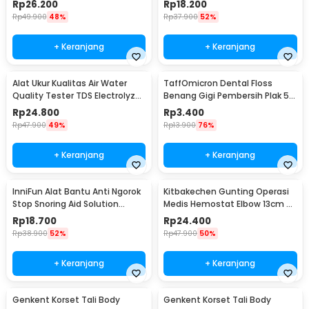
Rp
26.200
Rp
18.200
Rp
49.900
48%
Rp
37.900
52%
+ Keranjang
+ Keranjang
Alat Ukur Kualitas Air Water
TaffOmicron Dental Floss
Quality Tester TDS Electrolyzer
Benang Gigi Pembersih Plak 50
- JJ2850
PCS - LMT-558
Rp
24.800
Rp
3.400
Rp
47.900
49%
Rp
13.900
76%
+ Keranjang
+ Keranjang
InniFun Alat Bantu Anti Ngorok
Kitbakechen Gunting Operasi
Stop Snoring Aid Solution
Medis Hemostat Elbow 13cm -
Tongue Guard - G7G40
J4-682
Rp
18.700
Rp
24.400
Rp
38.900
52%
Rp
47.900
50%
+ Keranjang
+ Keranjang
Genkent Korset Tali Body
Genkent Korset Tali Body