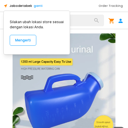
Jabodetabek
ganti
Order Tracking
Alat Kopi
Silakan ubah lokasi store sesuai
dengan lokasi Anda.
Mengerti