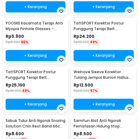
+ Keranjang
+ Keranjang
YOOSKE Kacamata Terapi Anti
TaffSPORT Korektor Postur
Myopia Pinhole Glasses -
Punggung Terapi Belt
D11301
Magnetic L - T025
Rp
5.900
Rp
24.200
Rp
16.900
66%
Rp
46.900
49%
+ Keranjang
+ Keranjang
TaffSPORT Korektor Postur
Welnove Sleeve Korektor
Punggung Terapi Belt
Tulang Jempol Bunion Hallux
Magnetic XL - T025
Orthotics - CSQ1408
Rp
25.100
Rp
12.500
Rp
48.900
49%
Rp
28.900
57%
+ Keranjang
+ Keranjang
Sabuk Tidur Anti Ngorok Snoring
Samifun Alat Anti Ngorok
Solution Chin Rest Band 66cm
Pernafasan Hidung Stop
- 5582
Snoring Air Purifier - MX-555
Rp
8.600
Rp
8.500