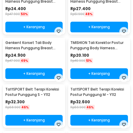
Harness Punggung Breast
Harness Punggung Breast
Support S - BBJ-16
Support M - BBJ-16
Rp
24.400
Rp
27.400
Rp
47.900
50%
Rp
51.900
48%
+ Keranjang
+ Keranjang
Genkent Korset Tali Body
TMISHION Tali Korektor Postur
Harness Punggung Breast
Punggung Body Harness
Support L - BBJ-16
Posture Corrector - BBJ-16
Rp
24.900
Rp
20.100
Rp
47.900
49%
Rp
40.900
51%
+ Keranjang
+ Keranjang
TaffSPORT Belt Terapi Koreksi
TaffSPORT Belt Terapi Koreksi
Postur Punggung S - Y112
Postur Punggung M - Y112
Rp
32.300
Rp
32.600
Rp
58.900
46%
Rp
59.900
46%
+ Keranjang
+ Keranjang