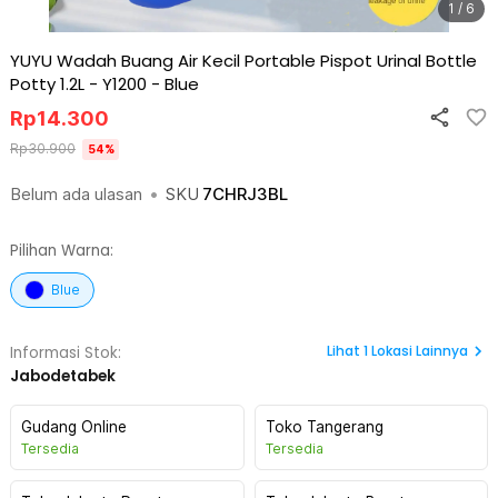
1 / 6
YUYU Wadah Buang Air Kecil Portable Pispot Urinal Bottle
Potty 1.2L - Y1200
-
Blue
Rp
14.300
Rp
30.900
54
%
Belum ada ulasan
•
SKU
7CHRJ3BL
Pilihan Warna:
Blue
Lihat
1
Lokasi Lainnya
Informasi Stok:
Jabodetabek
Gudang Online
Toko Tangerang
Tersedia
Tersedia