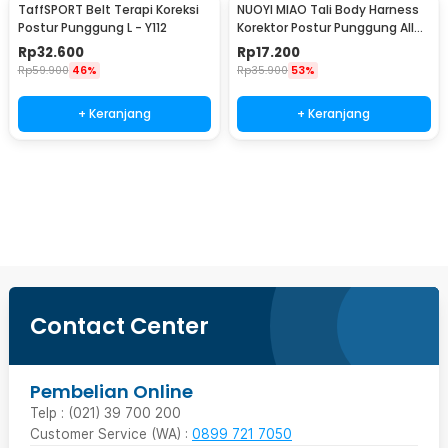
TaffSPORT Belt Terapi Koreksi
NUOYI MIAO Tali Body Harness
Postur Punggung L - Y112
Korektor Postur Punggung All
Size - NY-15
Rp
32.600
Rp
17.200
Rp
59.900
46%
Rp
35.900
53%
+ Keranjang
+ Keranjang
Beli Sekarang
Contact Center
Pembelian Online
Telp : (021) 39 700 200
Customer Service (WA) :
0899 721 7050