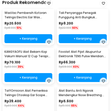
Produk Rekomendasi
WaxVac Pembersih Kotoran
Tali Penyangga Penegak
Telinga Electric Ear Wax
Punggung Anti Bungkuk
Vacuum Silicon Tip - 682
Posture Corrector Size S
Rp
20.600
Rp
9.200
Rp
41.900
51%
Rp
22.900
60%
+ Keranjang
+ Keranjang
KANGYAOFU Alat Bekam Kop
Fovolat Alat Pijat Akupuntur
Vakum Manual 12 Cup Terapi
Elektronik TENS Pulse Meridian
Cupping Set - KN12
Massager - SY-D2-116
Rp
70.100
Rp
66.300
Rp
113.900
39%
Rp
108.900
40%
+ Keranjang
+ Keranjang
TaffOmicron Alat Pemeriksa
Alat Bantu Anti Ngorok
Telinga Otoskop Ear Scope
Mendengkur Nose Breathing
with LED Light - KT-GF08HA
Stop Snoring 4 PCS
Rp
39.400
Rp
5.600
Rp
69.900
44%
Rp
15.900
65%