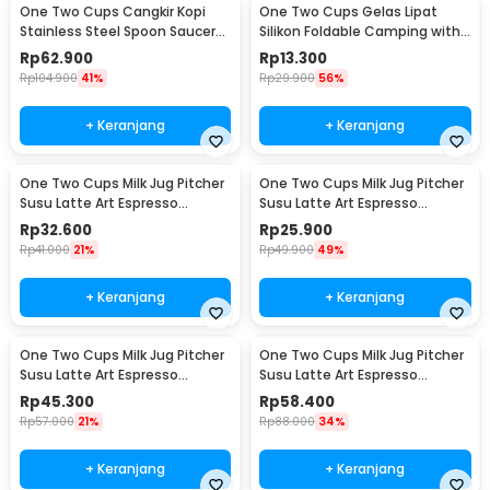
One Two Cups Cangkir Kopi
One Two Cups Gelas Lipat
Stainless Steel Spoon Saucer
Silikon Foldable Camping with
Cup 120ml - 201
Strap 200ml - F120
Rp
62.900
Rp
13.300
Rp
104.900
41%
Rp
29.900
56%
+ Keranjang
+ Keranjang
One Two Cups Milk Jug Pitcher
One Two Cups Milk Jug Pitcher
Susu Latte Art Espresso
Susu Latte Art Espresso
Stainless Steel 350ml - J068
Stainless Steel 150ml - J068
Rp
32.600
Rp
25.900
Rp
41.000
21%
Rp
49.900
49%
+ Keranjang
+ Keranjang
One Two Cups Milk Jug Pitcher
One Two Cups Milk Jug Pitcher
Susu Latte Art Espresso
Susu Latte Art Espresso
Stainless Steel 600ml - J068
Stainless Steel 900ml - J068
Rp
45.300
Rp
58.400
Rp
57.000
21%
Rp
88.000
34%
+ Keranjang
+ Keranjang