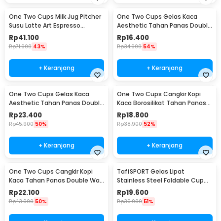
One Two Cups Milk Jug Pitcher
One Two Cups Gelas Kaca
Susu Latte Art Espresso
Aesthetic Tahan Panas Double
Stainless Steel 350ml - 10084
Wall Glass 250ml - PLY1704
Rp
41.100
Rp
16.400
Rp
71.900
43%
Rp
34.900
54%
+ Keranjang
+ Keranjang
One Two Cups Gelas Kaca
One Two Cups Cangkir Kopi
Aesthetic Tahan Panas Double
Kaca Borosilikat Tahan Panas
Wall Glass 433ml - PLY1704
Double Wall Cup 160ml
Rp
23.400
Rp
18.800
Rp
45.900
50%
Rp
38.900
52%
+ Keranjang
+ Keranjang
One Two Cups Cangkir Kopi
TaffSPORT Gelas Lipat
Kaca Tahan Panas Double Wall
Stainless Steel Foldable Cup
Cup 180ml - DOME240
Carabiner 240ml - F180
Rp
22.100
Rp
19.600
Rp
43.900
50%
Rp
39.900
51%