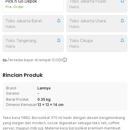
Pick n Go Depok
Toko Jakarta Pusat
Pre-Order
Habis
Toko Jakarta Barat
Toko Jakarta Utara
Habis
Habis
Toko Tangerang
Toko Cikupa
Habis
Habis
Tersedia bayar di tempat (COD)
Rincian Produk
Brand
Lainnya
Garansi
-
Berat Produk
0.35 kg
Dimensi Kemasan
12
x
12
x
14
cm
Teko kaca YWDL Borosilikat 370 ml hadir dengan desain bergelombang
yang elegan dan modern, cocok digunakan sebagai teko teh, coffee
server, maupun milk jug. Material kaca borosilikat premium membuat