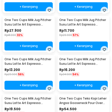
+ Keranjang
+ Keranjang
One Two Cups Milk Jug Pitcher
One Two Cups Milk Jug Pitcher
Susu Latte Art Espresso
Susu Latte Art Espresso
Stainless Steel 200ml - J068
Stainless Steel 1oz - S06HG
Rp
27.900
Rp
11.700
Rp
41.000
32%
Rp
26.900
57%
+ Keranjang
+ Keranjang
One Two Cups Milk Jug Pitcher
One Two Cups Milk Jug Pitcher
Susu Latte Art Espresso
Susu Latte Art Espresso
Stainless Steel 1.5oz - S06HG
Stainless Steel 3oz - S06HG
Rp
13.200
Rp
16.200
Rp
29.900
56%
Rp
34.900
54%
+ Keranjang
+ Keranjang
One Two Cups Milk Jug Pitcher
One Two Cups Teko Kopi Leher
Susu Latte Art Espresso
Angsa Gooseneck Pour Over
Stainless Steel 5oz - S06HG
Drip Kettle 250ml - AA049
Rp
19.500
Rp
54.500