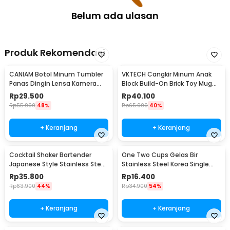
Belum ada ulasan
Produk Rekomendasi
CANIAM Botol Minum Tumbler
VKTECH Cangkir Minum Anak
Panas Dingin Lensa Kamera
Block Build-On Brick Toy Mug
24-105mm 400ml
350ml - 936SN
Rp
29.500
Rp
40.100
Rp
55.900
48%
Rp
65.900
40%
+ Keranjang
+ Keranjang
Cocktail Shaker Bartender
One Two Cups Gelas Bir
Japanese Style Stainless Steel
Stainless Steel Korea Single
200ml
Wall Glass 180ml - J070
Rp
35.800
Rp
16.400
Rp
63.900
44%
Rp
34.900
54%
+ Keranjang
+ Keranjang