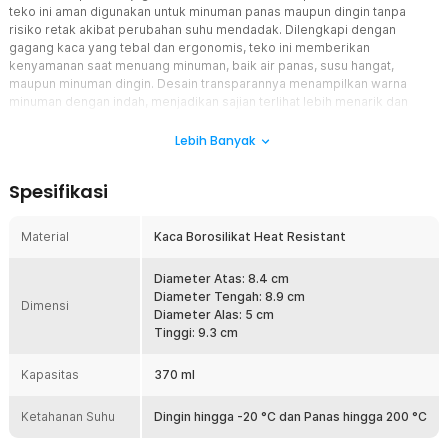
teko ini aman digunakan untuk minuman panas maupun dingin tanpa
risiko retak akibat perubahan suhu mendadak. Dilengkapi dengan
gagang kaca yang tebal dan ergonomis, teko ini memberikan
kenyamanan saat menuang minuman, baik air panas, susu hangat,
maupun minuman dingin. Desain transparannya menampilkan warna
minuman dengan indah, menjadikan sajian terlihat lebih menarik dan
profesional. Cocok digunakan untuk kebutuhan rumah tangga, kantor,
hingga kafe atau coffee shop, teko kaca YWDL menggabungkan fungsi,
Lebih Banyak
estetika, dan ketahanan dalam satu produk yang praktis dan tahan lama.
Spesifikasi
Fitur
Desain Bergelombang Elegan
Material
Kaca Borosilikat Heat Resistant
Desain bergelombang pada bodi teko memberikan tampilan yang
modern dan artistik, sehingga tampil menonjol saat digunakan untuk
Diameter Atas: 8.4 cm
menyajikan minuman. Bentuk ini tidak hanya mempercantik tampilan
Diameter Tengah: 8.9 cm
meja, tetapi juga memberikan karakter unik dibanding teko kaca
Dimensi
Diameter Alas: 5 cm
polos. Cocok untuk penggunaan harian maupun penyajian tamu.
Tinggi: 9.3 cm
Gagang Kaca Ergonomis dan Aman
Gagang kaca dibuat tebal dan dirancang ergonomis agar nyaman
Kapasitas
370 ml
digenggam. Posisi gagang membantu menjaga jarak tangan dari
panas cairan di dalam teko, sehingga lebih aman saat menuang.
Ketahanan Suhu
Dingin hingga -20 °C dan Panas hingga 200 °C
Cocok digunakan untuk minuman panas seperti teh dan kopi tanpa
rasa khawatir.