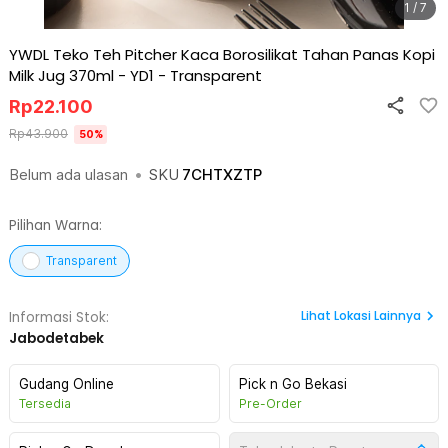
1 / 7
YWDL Teko Teh Pitcher Kaca Borosilikat Tahan Panas Kopi
Milk Jug 370ml - YD1
-
Transparent
Rp
22.100
Rp
43.900
50
%
Belum ada ulasan
•
SKU
7CHTXZTP
Pilihan Warna:
Transparent
Lihat
Lokasi Lainnya
Informasi Stok:
Jabodetabek
Gudang Online
Pick n Go Bekasi
Tersedia
Pre-Order