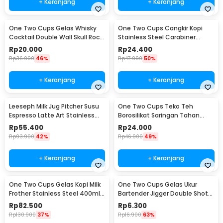
+ Keranjang
+ Keranjang
One Two Cups Gelas Whisky
One Two Cups Cangkir Kopi
Cocktail Double Wall Skull Rock
Stainless Steel Carabiner
Glass 150ml - SG-02
Camping Cup 220ml - C125
Rp
20.000
Rp
24.400
Rp
36.900
46%
Rp
47.900
50%
+ Keranjang
+ Keranjang
Leeseph Milk Jug Pitcher Susu
One Two Cups Teko Teh
Espresso Latte Art Stainless
Borosilikat Saringan Tahan
Steel 600ml - L-2016
Panas Teapot 500ml - TP-757
Rp
55.400
Rp
24.000
Rp
93.900
42%
Rp
46.900
49%
+ Keranjang
+ Keranjang
One Two Cups Gelas Kopi Milk
One Two Cups Gelas Ukur
Frother Stainless Steel 400ml -
Bartender Jigger Double Shot
WZ0011
15ml and 30ml - LE2
Rp
82.500
Rp
6.300
Rp
130.900
37%
Rp
16.900
63%