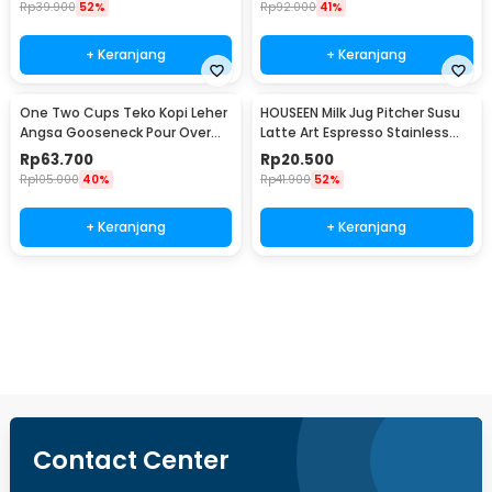
Rp
39.900
52%
Rp
92.000
41%
+ Keranjang
+ Keranjang
One Two Cups Teko Kopi Leher
HOUSEEN Milk Jug Pitcher Susu
Angsa Gooseneck Pour Over
Latte Art Espresso Stainless
Drip Kettle 350ml - AA049
Steel 55ml - DL060
Rp
63.700
Rp
20.500
Rp
105.000
40%
Rp
41.900
52%
+ Keranjang
+ Keranjang
Beli Sekarang
Contact Center