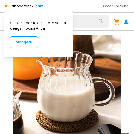
Jabodetabek
ganti
Order Tracking
Alat Kopi
Silakan ubah lokasi store sesuai
dengan lokasi Anda.
Mengerti