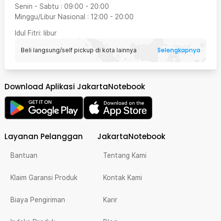
Senin - Sabtu
:
09:00
-
20:00
Minggu/Libur Nasional
:
12:00
-
20:00
Idul Fitri
: libur
Selengkapnya
Beli langsung/self pickup di kota lainnya
Download Aplikasi JakartaNotebook
Layanan Pelanggan
JakartaNotebook
Bantuan
Tentang Kami
Klaim Garansi Produk
Kontak Kami
Biaya Pengiriman
Karir