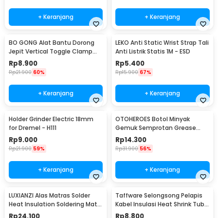
+ Keranjang
+ Keranjang
BO GONG Alat Bantu Dorong
LEKO Anti Static Wrist Strap Tali
Jepit Vertical Toggle Clamp
Anti Listrik Statis 1M - ESD
Hold Down Handle - GH-13009
Rp
8.900
Rp
5.400
Rp
21.900
60%
Rp
15.900
67%
+ Keranjang
+ Keranjang
Holder Grinder Electric 18mm
OTOHEROES Botol Minyak
for Dremel - H111
Gemuk Semprotan Grease
Gun 250ml - Q001
Rp
9.000
Rp
14.300
Rp
21.900
59%
Rp
31.900
56%
+ Keranjang
+ Keranjang
LUXIANZI Alas Matras Solder
Taffware Selongsong Pelapis
Heat Insulation Soldering Mat
Kabel Insulasi Heat Shrink Tube
340x230mm - S-120B
127 PCS - RSG-AHZ
Rp
24.100
Rp
8.800