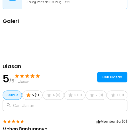
Spring Portable DC Plug - Y12
rapi.
Kelengkapan Produk
Galeri
Rincian yang Anda dapatkan untuk pembelian produk ini:
1 x YXKY Mesin Las Genggam Spot Welding Pen Double Spring
Portable DC Plug - Y12
1 x Kunci L
2 x Pegas
2 x Saklar
1 x Panduan Penggunaan
Ulasan
5
Beri Ulasan
/5
1
Ulasan
Semua
5
(
1
)
4
(
0
)
3
(
0
)
2
(
0
)
1
(
0
)
Cari Ulasan
Membantu (
0
)
Mohon Bantuannya