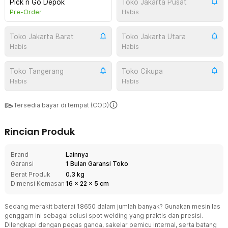
Pick n Go Depok
Toko Jakarta Pusat
Pre-Order
Habis
Toko Jakarta Barat
Toko Jakarta Utara
Habis
Habis
Toko Tangerang
Toko Cikupa
Habis
Habis
Tersedia bayar di tempat (COD)
Rincian Produk
Brand
Lainnya
Garansi
1 Bulan Garansi Toko
Berat Produk
0.3 kg
Dimensi Kemasan
16
x
22
x
5
cm
Sedang merakit baterai 18650 dalam jumlah banyak? Gunakan mesin las
genggam ini sebagai solusi spot welding yang praktis dan presisi.
Dilengkapi dengan pegas ganda, sakelar pemicu internal, serta batang