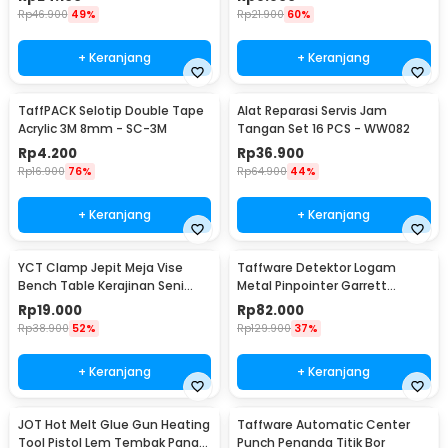
Rp
46.900
49%
Rp
21.900
60%
+ Keranjang
+ Keranjang
TaffPACK Selotip Double Tape
Alat Reparasi Servis Jam
Acrylic 3M 8mm - SC-3M
Tangan Set 16 PCS - WW082
Rp
4.200
Rp
36.900
Rp
16.900
76%
Rp
64.900
44%
+ Keranjang
+ Keranjang
YCT Clamp Jepit Meja Vise
Taffware Detektor Logam
Bench Table Kerajinan Seni
Metal Pinpointer Garrett
Perhiasan 25mm - QST
Waterproof - 1166000
Rp
19.000
Rp
82.000
Rp
38.900
52%
Rp
129.900
37%
+ Keranjang
+ Keranjang
JOT Hot Melt Glue Gun Heating
Taffware Automatic Center
Tool Pistol Lem Tembak Panas
Punch Penanda Titik Bor