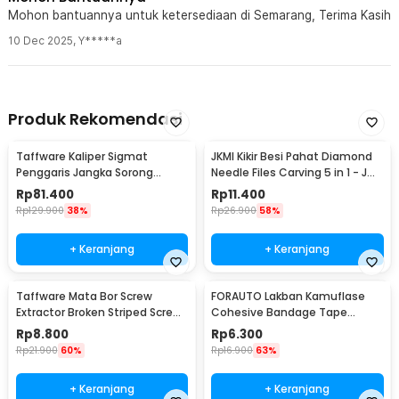
Mohon bantuannya untuk ketersediaan di Semarang, Terima Kasih
10 Dec 2025
,
Y*****a
Produk Rekomendasi
Taffware Kaliper Sigmat
JKMI Kikir Besi Pahat Diamond
Penggaris Jangka Sorong
Needle Files Carving 5 in 1 - JM-
Digital LCD 150mm - SH20
FL1-1
Rp
81.400
Rp
11.400
Rp
129.900
38%
Rp
26.900
58%
+ Keranjang
+ Keranjang
Taffware Mata Bor Screw
FORAUTO Lakban Kamuflase
Extractor Broken Striped Screw
Cohesive Bandage Tape
Remover 4 PCS - S2
Hunting 4.5M 50mm - H10
Rp
8.800
Rp
6.300
Rp
21.900
60%
Rp
16.900
63%
+ Keranjang
+ Keranjang