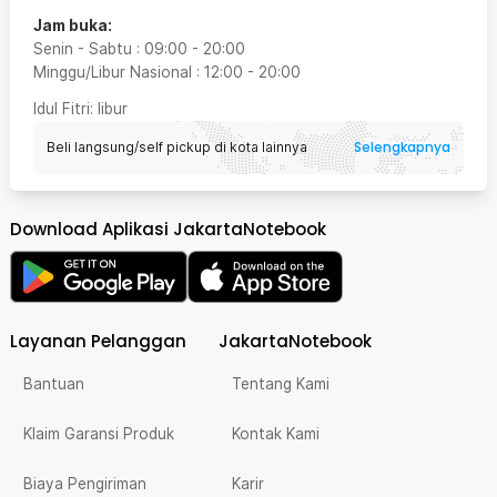
Jam buka:
Senin - Sabtu
:
09:00
-
20:00
Minggu/Libur Nasional
:
12:00
-
20:00
Idul Fitri
: libur
Selengkapnya
Beli langsung/self pickup di kota lainnya
Download Aplikasi JakartaNotebook
Layanan Pelanggan
JakartaNotebook
Bantuan
Tentang Kami
Klaim Garansi Produk
Kontak Kami
Biaya Pengiriman
Karir