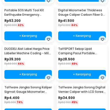
Portable SOS Multi Tool Kit
Digital Micrometer Thickness
Earthquake Emergency
Gauge Caliper Carbon Fiber 0-
Outdoor Survival - JT21
12.7mm - TDT25
Rp
53.200
Rp
41.500
Rp
90.900
42%
Rp
72.900
44%
+ Keranjang
+ Keranjang
DUODELI Alat Label Harga Price
TaffSPORT Sekop Lipat
Labeller Machine Coding - MX-
Camping Pacul Portable
5500
Tactical Survival 40cm - 101
Rp
39.200
Rp
28.500
Rp
68.900
44%
Rp
53.900
48%
+ Keranjang
+ Keranjang
Taffware Jangka Sorong Kaliper
Taffware Jangka Sorong Digital
Sigmat Gauge Micrometer
Vernier Caliper with LCD Screen
150mm - QST-600
150mm - JIGO-150
Rp
4.400
Rp
34.600
Rp
16.900
74%
Rp
62.900
45%