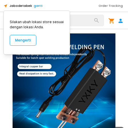
Jabodetabek
ganti
Order Tracking
Alat Kopi
Silakan ubah lokasi store sesuai
dengan lokasi Anda.
Mengerti