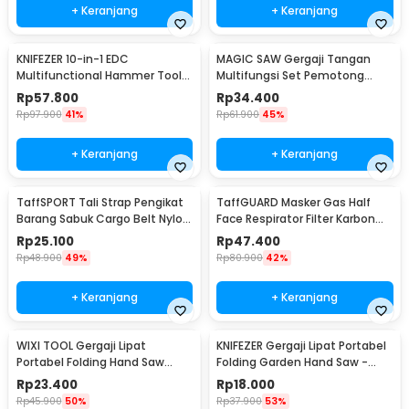
+ Keranjang
+ Keranjang
KNIFEZER 10-in-1 EDC
MAGIC SAW Gergaji Tangan
Multifunctional Hammer Tool
Multifungsi Set Pemotong
for Camping Survival - WL-
Kayu Besi
Rp
57.800
Rp
34.400
9003
Rp
97.900
41%
Rp
61.900
45%
+ Keranjang
+ Keranjang
TaffSPORT Tali Strap Pengikat
TaffGUARD Masker Gas Half
Barang Sabuk Cargo Belt Nylon
Face Respirator Filter Karbon
5M - XR2
Aktif KN95 - 6200
Rp
25.100
Rp
47.400
Rp
48.900
49%
Rp
80.900
42%
+ Keranjang
+ Keranjang
WIXI TOOL Gergaji Lipat
KNIFEZER Gergaji Lipat Portabel
Portabel Folding Hand Saw
Folding Garden Hand Saw -
39cm - JSZ-002
LA145
Rp
23.400
Rp
18.000
Rp
45.900
50%
Rp
37.900
53%