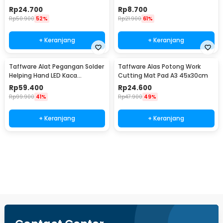
20W - QT-302
Rp
24.700
Rp
8.700
Rp
50.900
52%
Rp
21.900
61%
+ Keranjang
+ Keranjang
Taffware Alat Pegangan Solder
Taffware Alas Potong Work
Helping Hand LED Kaca
Cutting Mat Pad A3 45x30cm
Pembesar 3.5X - TE-801
Rp
59.400
Rp
24.600
Rp
99.900
41%
Rp
47.900
49%
+ Keranjang
+ Keranjang
Beli Sekarang