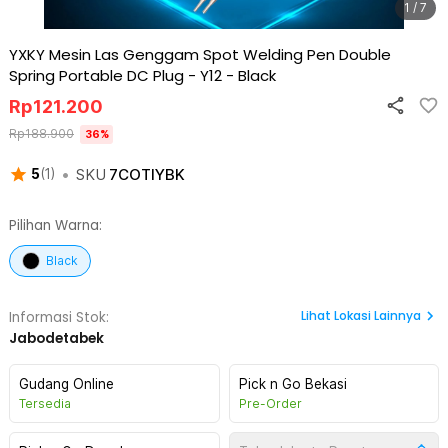
1 / 7
YXKY Mesin Las Genggam Spot Welding Pen Double
Spring Portable DC Plug - Y12
-
Black
Rp
121.200
Rp
188.900
36
%
•
SKU
7COTIYBK
5
(
1
)
Pilihan Warna:
Black
Lihat
Lokasi Lainnya
Informasi Stok:
Jabodetabek
Gudang Online
Pick n Go Bekasi
Tersedia
Pre-Order