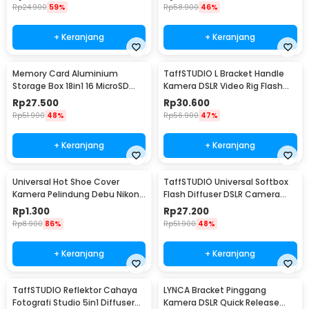
Rp
24.900
59%
Rp
58.900
46%
+ Keranjang
+ Keranjang
Memory Card Aluminium
TaffSTUDIO L Bracket Handle
Storage Box 18in1 16 MicroSD
Kamera DSLR Video Rig Flash
and 2 SD Card - JJC
Light Mount - XDV-1
Rp
27.500
Rp
30.600
Rp
51.900
48%
Rp
56.900
47%
+ Keranjang
+ Keranjang
Universal Hot Shoe Cover
TaffSTUDIO Universal Softbox
Kamera Pelindung Debu Nikon
Flash Diffuser DSLR Camera
Canon BS-1 - JT152
Lighting - YC1517
Rp
1.300
Rp
27.200
Rp
8.900
86%
Rp
51.900
48%
+ Keranjang
+ Keranjang
TaffSTUDIO Reflektor Cahaya
LYNCA Bracket Pinggang
Fotografi Studio 5in1 Diffuser
Kamera DSLR Quick Release