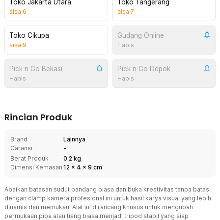
Toko Jakarta Utara
Toko Tangerang
sisa
6
sisa
7
Toko Cikupa
Gudang Online
sisa
9
Habis
Pick n Go Bekasi
Pick n Go Depok
Habis
Habis
Rincian Produk
Brand
Lainnya
Garansi
-
Berat Produk
0.2 kg
Dimensi Kemasan
12
x
4
x
9
cm
Abaikan batasan sudut pandang biasa dan buka kreativitas tanpa batas
dengan clamp kamera profesional ini untuk hasil karya visual yang lebih
dinamis dan memukau. Alat ini dirancang khusus untuk mengubah
permukaan pipa atau tiang biasa menjadi tripod stabil yang siap