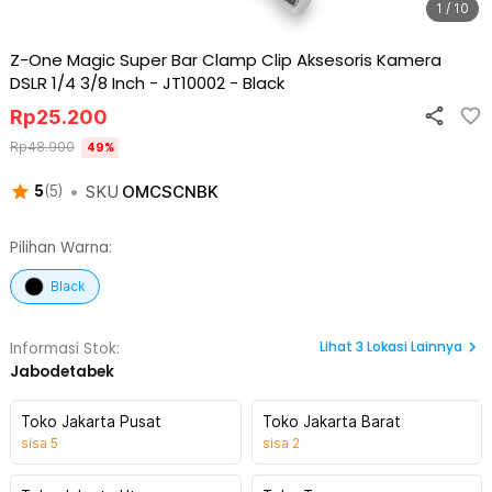
1 / 10
Z-One Magic Super Bar Clamp Clip Aksesoris Kamera
DSLR 1/4 3/8 Inch - JT10002
-
Black
Rp
25.200
Rp
48.900
49
%
•
SKU
OMCSCNBK
5
(
5
)
Pilihan Warna:
Black
Lihat
3
Lokasi Lainnya
Informasi Stok:
Jabodetabek
Toko Jakarta Pusat
Toko Jakarta Barat
sisa
5
sisa
2