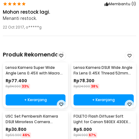
Membantu (
1
)
Mohon restock lagi.
Menanti restock.
22 Oct 2017
,
o*****g
Produk Rekomendasi
Lensa Kamera Super Wide
Lensa Kamera DSLR Wide Angle
Angle Lens 0.45X with Macro
Fix Lens 0.45X Thread 52mm
58mm for Canon - S-DAL-0001
with Macro
Rp
77.400
Rp
78.300
Rp
114.900
33%
Rp
124.900
38%
+ Keranjang
+ Keranjang
USC Set Pembersih Kamera
FOLETO Flash Diffuser Soft
DSLR Mirrorless Camera
Light for Canon 580EX 430EX
Cleaning Kit - W346
Nikon SB-800
Rp
30.800
Rp
5.000
Rp
56.900
46%
Rp
14.900
67%