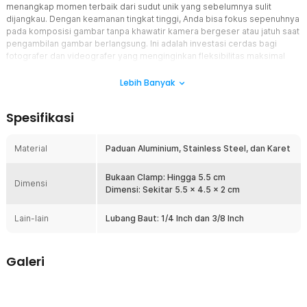
menangkap momen terbaik dari sudut unik yang sebelumnya sulit
dijangkau. Dengan keamanan tingkat tinggi, Anda bisa fokus sepenuhnya
pada komposisi gambar tanpa khawatir kamera bergeser atau jatuh saat
pengambilan gambar berlangsung. Ini adalah investasi cerdas bagi
fotografer dan videografer yang menginginkan fleksibilitas maksimal
tanpa harus membawa peralatan berat ke mana-mana.
Lebih Banyak
Fitur
Spesifikasi
Kapasitas Beban Profesional
Kemampuan menahan beban yang luar biasa memungkinkan Anda
memasang kamera DSLR berat sekalipun dengan rasa aman yang
Material
Paduan Aluminium, Stainless Steel, dan Karet
terjamin saat mengambil video dari angle bervariasi seperti sudut
meja ataupun tiang vertikal. Mekanisme jepitan yang dirancang
Bukaan Clamp: Hingga 5.5 cm
presisi memastikan kamera tetap pada posisinya tanpa bergeser
Dimensi
Dimensi: Sekitar 5.5 x 4.5 x 2 cm
sedikitpun, sehingga hasil rekaman tetap stabil dan bebas dari
guncangan yang tidak diinginkan yang bisa merusak kualitas video.
Lain-lain
Lubang Baut: 1/4 Inch dan 3/8 Inch
Konstruksi Material Premium
Dibuat dari paduan aluminium padat yang ringan namun sangat
kokoh, bagian utama clamp ini menjamin ketahanan terhadap
Galeri
tekanan fisik maupun kondisi lingkungan ekstrem saat digunakan di
luar ruangan untuk berbagai proyek. Dilengkapi dengan bagian
kunci menggunakan material stainless steel yang anti-karat, alat ini
menawarkan durabilitas jangka panjang yang tetap berfungsi