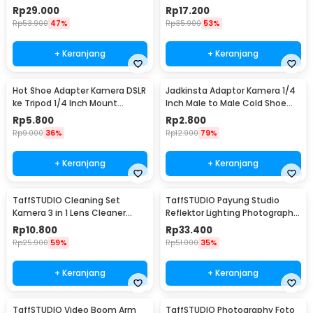
58cm - CL-RT50
Belt Button 1/4 Inch - UK-A8S
Rp
29.000
Rp
17.200
Rp
53.900
47%
Rp
35.900
53%
+ Keranjang
+ Keranjang
Hot Shoe Adapter Kamera DSLR
Jadkinsta Adaptor Kamera 1/4
ke Tripod 1/4 Inch Mount
Inch Male to Male Cold Shoe
Universal
Tripod Mount - RV81
Rp
5.800
Rp
2.800
Rp
9.000
36%
Rp
12.900
79%
+ Keranjang
+ Keranjang
TaffSTUDIO Cleaning Set
TaffSTUDIO Payung Studio
Kamera 3 in 1 Lens Cleaner
Reflektor Lighting Photography
Blower - LP-1
Flash 80cm - UB-004
Rp
10.800
Rp
33.400
Rp
25.900
59%
Rp
51.000
35%
+ Keranjang
+ Keranjang
TaffSTUDIO Video Boom Arm
TaffSTUDIO Photography Foto