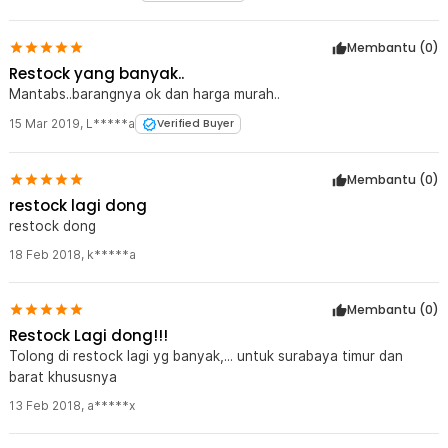
Function Magic Clamp ini, selain saya pakai sebagai spare... juga
biasa digunakan. Sistem penguncian yang intuitif memungkinkan
saya jadikan sebagai counterweight untuk posisi tiang bawah
Anda melakukan penyesuaian posisi kamera dengan cepat dalam
hitungan detik, sehingga Anda tidak akan kehilangan momen
Membantu (
0
)
LightStand Taffstudio 1.8meter
penting hanya karena terlalu lama menyiapkan peralatan di lokasi
Restock yang banyak..
syuting.
Mantabs..barangnya ok dan harga murah..
Kelengkapan Produk
15 Mar 2019
,
L*****a
Verified Buyer
Rincian yang Anda dapatkan untuk pembelian produk ini:
1 x Z-One Magic Super Bar Clamp Clip Aksesoris Kamera DSLR
Membantu (
0
)
1/4 3/8 Inch - JT10002
restock lagi dong
restock dong
18 Feb 2018
,
k*****a
Membantu (
0
)
Restock Lagi dong!!!
Tolong di restock lagi yg banyak,... untuk surabaya timur dan
barat khususnya
13 Feb 2018
,
a*****x