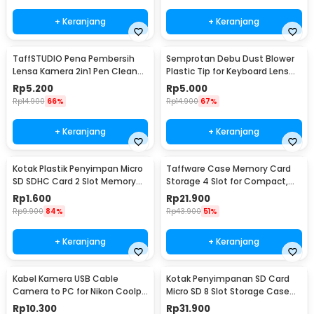
+ Keranjang
+ Keranjang
TaffSTUDIO Pena Pembersih
Semprotan Debu Dust Blower
Lensa Kamera 2in1 Pen Cleaner
Plastic Tip for Keyboard Lens
for Camera - LP-1
Camera Watch - 1154
Rp
5.200
Rp
5.000
Rp
14.900
66%
Rp
14.900
67%
+ Keranjang
+ Keranjang
Kotak Plastik Penyimpan Micro
Taffware Case Memory Card
SD SDHC Card 2 Slot Memory
Storage 4 Slot for Compact,
Card Storage - SD10
SD, and Micro SD - WC0572
Rp
1.600
Rp
21.900
Rp
9.900
84%
Rp
43.900
51%
+ Keranjang
+ Keranjang
Kabel Kamera USB Cable
Kotak Penyimpanan SD Card
Camera to PC for Nikon Coolpix
Micro SD 8 Slot Storage Case
1.5 M - UC-E6
Anti Benturan - 421
Rp
10.300
Rp
31.900