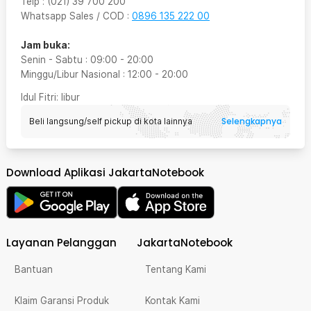
Telp
:
(021) 39 700 200
Whatsapp Sales / COD
:
0896 135 222 00
Jam buka:
Senin - Sabtu
:
09:00
-
20:00
Minggu/Libur Nasional
:
12:00
-
20:00
Idul Fitri
: libur
Selengkapnya
Beli langsung/self pickup di kota lainnya
Download Aplikasi JakartaNotebook
Layanan Pelanggan
JakartaNotebook
Bantuan
Tentang Kami
Klaim Garansi Produk
Kontak Kami