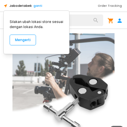
Jabodetabek
ganti
Order Tracking
Alat Kopi
Silakan ubah lokasi store sesuai
dengan lokasi Anda.
Mengerti