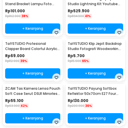
Stand Bracket Lampu Foto
Studio Lightning Kit Youtube
Studio - SB36WE
Vlog - D-HZ7
Rp
101.000
Rp
529.900
Rp
162.900
38%
Rp
894.900
41%
+ Keranjang
+ Keranjang
TaffSTUDIO Profesional
TaffSTUDIO Klip Jepit Backdrop
Clapper Board Colorful Acrylic -
Studio Fotografi Woodworking
TS-3EL
6 Inch - PB-A06
Rp
69.000
Rp
5.700
Rp
112.900
39%
Rp
15.900
65%
+ Keranjang
+ Keranjang
ZCAM Tas Kamera Lensa Pouch
TaffSTUDIO Payung Softbox
Soft Case Serut DSLR Mirrorless
Reflektor 50x70cm E27 Four
4 PCS - ZC121
Lamp Socket - KS65
Rp
55.100
Rp
130.000
Rp
93.900
42%
Rp
200.900
36%
+ Keranjang
+ Keranjang