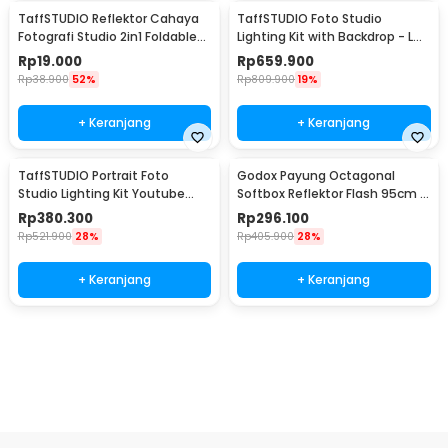
TaffSTUDIO Reflektor Cahaya
TaffSTUDIO Foto Studio
Fotografi Studio 2in1 Foldable
Lighting Kit with Backdrop - LD-
60cm - YE-R110
TZ11A
Rp
19.000
Rp
659.900
Rp
38.900
52%
Rp
809.900
19%
+ Keranjang
+ Keranjang
TaffSTUDIO Portrait Foto
Godox Payung Octagonal
Studio Lighting Kit Youtube
Softbox Reflektor Flash 95cm -
Vlog - LD-TZ07A
SB-UBW
Rp
380.300
Rp
296.100
Rp
521.900
28%
Rp
405.900
28%
+ Keranjang
+ Keranjang
Beli Sekarang