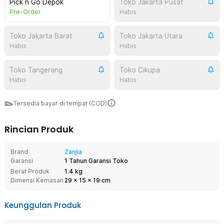
Pick n Go Depok
Toko Jakarta Pusat
Pre-Order
Habis
Toko Jakarta Barat
Toko Jakarta Utara
Habis
Habis
Toko Tangerang
Toko Cikupa
Habis
Habis
Tersedia bayar di tempat (COD)
Rincian Produk
Brand
Zanjia
Garansi
1 Tahun Garansi Toko
Berat Produk
1.4 kg
Dimensi Kemasan
29
x
15
x
19
cm
Keunggulan Produk