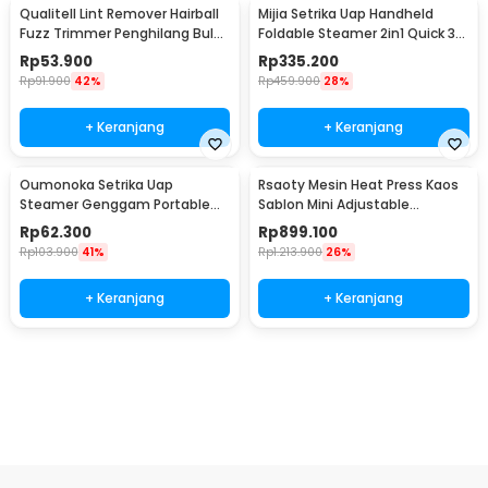
Qualitell Lint Remover Hairball
Mijia Setrika Uap Handheld
Fuzz Trimmer Penghilang Bulu
Foldable Steamer 2in1 Quick 30
Pakaian - ZSC242601
kPa 160ml - MJGTJ02LF
Rp
53.900
Rp
335.200
Rp
91.900
42%
Rp
459.900
28%
+ Keranjang
+ Keranjang
Oumonoka Setrika Uap
Rsaoty Mesin Heat Press Kaos
Steamer Genggam Portable
Sablon Mini Adjustable
Handheld 38W 50ml - YB-005
Temperature 22.7cm - C03
Rp
62.300
Rp
899.100
Rp
103.900
41%
Rp
1.213.900
26%
+ Keranjang
+ Keranjang
Beli Sekarang