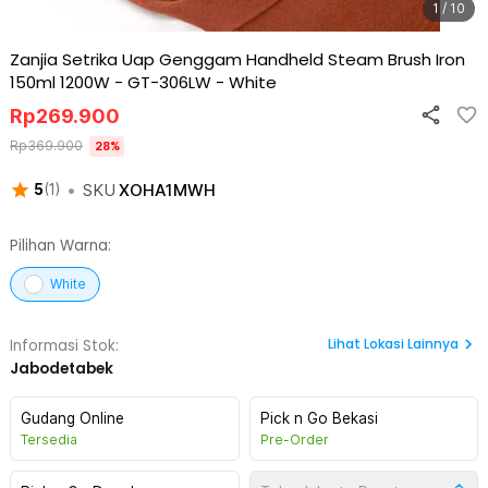
1 / 10
Zanjia Setrika Uap Genggam Handheld Steam Brush Iron
150ml 1200W - GT-306LW
-
White
Rp
269.900
Rp
369.900
28
%
•
SKU
XOHA1MWH
5
(
1
)
Pilihan Warna:
White
Lihat
Lokasi Lainnya
Informasi Stok:
Jabodetabek
Gudang Online
Pick n Go Bekasi
Tersedia
Pre-Order