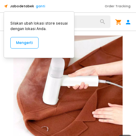
Jabodetabek
ganti
Order Tracking
Alat Kopi
Silakan ubah lokasi store sesuai
dengan lokasi Anda.
Mengerti