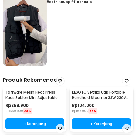
#setrikauap #flashsale
Produk Rekomendasi
Taffware Mesin Heat Press
KESOTO Setrika Uap Portable
Kaos Sablon Mini Adjustable
Handheld Steamer 33W 230V
Temperature 250W - AB106
50ml - GT-01
Rp
269.900
Rp
104.000
Rp
369.900
28%
Rp
166.900
38%
+ Keranjang
+ Keranjang