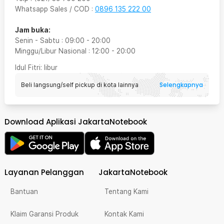
Whatsapp Sales / COD
:
0896 135 222 00
Jam buka:
Senin - Sabtu
:
09:00
-
20:00
Minggu/Libur Nasional
:
12:00
-
20:00
Idul Fitri
: libur
Selengkapnya
Beli langsung/self pickup di kota lainnya
Download Aplikasi JakartaNotebook
Layanan Pelanggan
JakartaNotebook
Bantuan
Tentang Kami
Klaim Garansi Produk
Kontak Kami