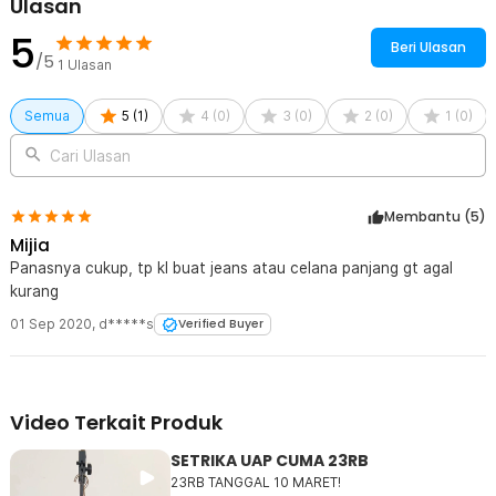
Ulasan
1 x Panduan Penggunaan
5
Beri Ulasan
/5
1
Ulasan
Semua
5
(
1
)
4
(
0
)
3
(
0
)
2
(
0
)
1
(
0
)
Cari Ulasan
Membantu (
5
)
Mijia
Panasnya cukup, tp kl buat jeans atau celana panjang gt agal
kurang
01 Sep 2020
,
d*****s
Verified Buyer
Video Terkait Produk
SETRIKA UAP CUMA 23RB
23RB TANGGAL 10 MARET!