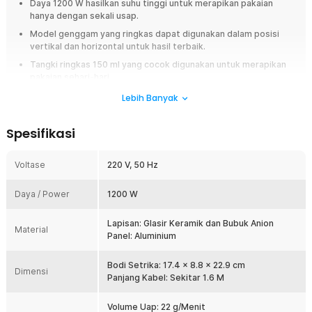
Daya 1200 W hasilkan suhu tinggi untuk merapikan pakaian
hanya dengan sekali usap.
Model genggam yang ringkas dapat digunakan dalam posisi
vertikal dan horizontal untuk hasil terbaik.
Tangki ringkas 150 ml yang cocok digunakan untuk merapikan
pakaian sehari-hari.
Lebih Banyak
Overview
Merapikan baju kapan saja dan di mana saja semakin mudah dengan
Spesifikasi
setrika uap dari Zanjia. Dibekali tangki air berkapasitas 150 ml, setrika
uap ini dapat merapikan berbagai jenis pakaian sekaligus. Hasil setrika
semakin rapi dengan adanya panel khusus yang menyebarkan uap
Voltase
220 V, 50 Hz
panas secara merata. Model genggam ergonomis sangat cocok untuk
dibawa dan digunakan kapan saja.
Daya / Power
1200 W
Fitur
Lapisan: Glasir Keramik dan Bubuk Anion
Material
Panel: Aluminium
Rapikan Pakaian dalam Sekali Usap
Dibuat untuk Anda yang serba praktis, produk Zanjia menggunakan
mesin dengan daya 1200 W yang andal. Setrika uap dapat
Bodi Setrika: 17.4 x 8.8 x 22.9 cm
Dimensi
menghasilkan uap super panas yang membuat pakaian kembali rapi
Panjang Kabel: Sekitar 1.6 M
dalam sekali usap. Kini tak ada lagi kerutan yang mengganggu.
Volume Uap: 22 g/Menit
Model Genggam Ringkas dan Praktis