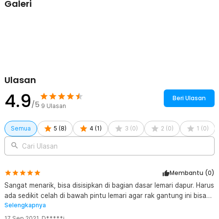
Galeri
hook dapat menopang beban dengan kuat dan tahan lama.
Kelengkapan Produk
Rincian yang Anda dapatkan untuk pembelian produk ini:
1 x ZANLUTONG Rak Gantung Lemari Peralatan Dapur 6 Hook
Besi - 2137
Ulasan
4.9
Beri Ulasan
/5
9
Ulasan
Semua
5
(
8
)
4
(
1
)
3
(
0
)
2
(
0
)
1
(
0
)
Cari Ulasan
Membantu (
0
)
Sangat menarik, bisa disisipkan di bagian dasar lemari dapur. Harus
ada sedikit celah di bawah pintu lemari agar rak gantung ini bisa
Selengkapnya
disisipkan.
17 Sep 2021
,
D*****i