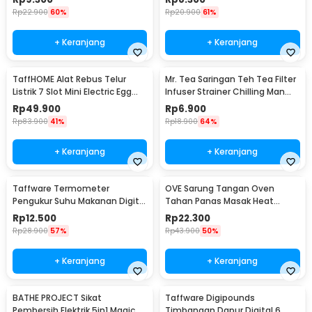
Rp
22.900
60%
Rp
20.900
61%
+ Keranjang
+ Keranjang
TaffHOME Alat Rebus Telur
Mr. Tea Saringan Teh Tea Filter
Listrik 7 Slot Mini Electric Egg
Infuser Strainer Chilling Man
Cooker 350W - YS-203
Silicon - MR03
Rp
49.900
Rp
6.900
Rp
83.900
41%
Rp
18.900
64%
+ Keranjang
+ Keranjang
Taffware Termometer
OVE Sarung Tangan Oven
Pengukur Suhu Makanan Digital
Tahan Panas Masak Heat
Daging Kopi Susu - TP101
Resistant Gloves - 540F
Rp
12.500
Rp
22.300
Rp
28.900
57%
Rp
43.900
50%
+ Keranjang
+ Keranjang
BATHE PROJECT Sikat
Taffware Digipounds
Pembersih Elektrik 5in1 Magic
Timbangan Dapur Digital 6