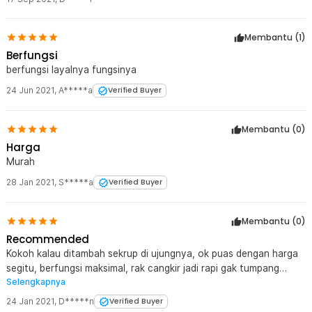
Membantu (
1
)
Berfungsi
berfungsi layalnya fungsinya
24 Jun 2021
,
A*****a
Verified Buyer
Membantu (
0
)
Harga
Murah
28 Jan 2021
,
S*****a
Verified Buyer
Membantu (
0
)
Recommended
Kokoh kalau ditambah sekrup di ujungnya, ok puas dengan harga
segitu, berfungsi maksimal, rak cangkir jadi rapi gak tumpang
Selengkapnya
tindih lagi :)
24 Jan 2021
,
D*****n
Verified Buyer