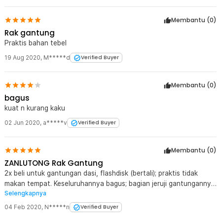
Membantu (
0
)
Rak gantung
Praktis bahan tebel
19 Aug 2020
,
M*****d
Verified Buyer
Membantu (
0
)
bagus
kuat n kurang kaku
02 Jun 2020
,
a*****v
Verified Buyer
Membantu (
0
)
ZANLUTONG Rak Gantung
2x beli untuk gantungan dasi, flashdisk (bertali); praktis tidak
makan tempat. Keseluruhannya bagus; bagian jeruji gantungannya
Selengkapnya
saja ada yang kurang rapi karena tidak lurus, mungkin pas proses
ngelasnya tidak diluruskan dulu.
04 Feb 2020
,
N*****n
Verified Buyer