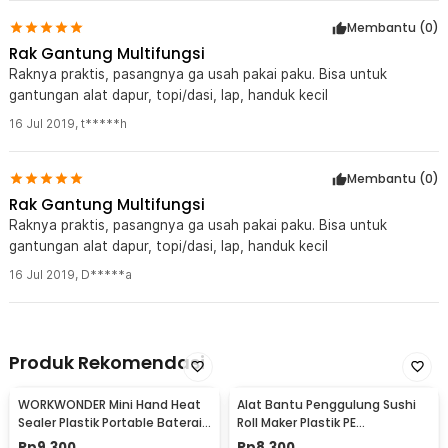
Membantu (
0
)
Rak Gantung Multifungsi
Raknya praktis, pasangnya ga usah pakai paku. Bisa untuk
gantungan alat dapur, topi/dasi, lap, handuk kecil
16 Jul 2019
,
t*****h
Membantu (
0
)
Rak Gantung Multifungsi
Raknya praktis, pasangnya ga usah pakai paku. Bisa untuk
gantungan alat dapur, topi/dasi, lap, handuk kecil
16 Jul 2019
,
D*****a
Produk Rekomendasi
WORKWONDER Mini Hand Heat
Alat Bantu Penggulung Sushi
Sealer Plastik Portable Baterai
Roll Maker Plastik PE
AA - LX2000A
22x20.5x0.1cm - E1119
Rp
9.300
Rp
8.300