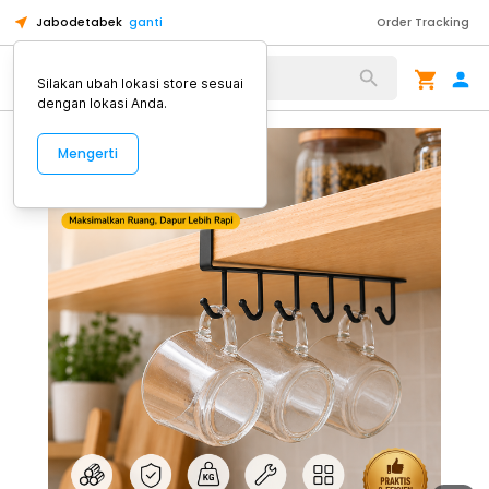
Jabodetabek
ganti
Order Tracking
Alat Kopi
Silakan ubah lokasi store sesuai
dengan lokasi Anda.
Mengerti