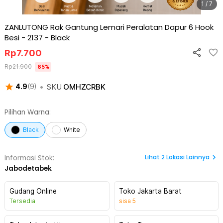
1 / 7
ZANLUTONG Rak Gantung Lemari Peralatan Dapur 6 Hook
Besi - 2137
-
Black
Rp
7.700
Rp
21.900
65
%
•
SKU
OMHZCRBK
4.9
(
9
)
Pilihan Warna:
Black
White
Lihat
2
Lokasi Lainnya
Informasi Stok:
Jabodetabek
Gudang Online
Toko Jakarta Barat
Tersedia
sisa
5