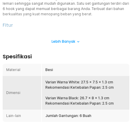
lemari sehingga sangat mudah digunakan. Satu set gantungan terdiri dari
6 hook yang dapat memuat berbagai barang Anda. Terbuat dari bahan
berkualitas yang kuat menopang beban yang berat.
Fitur
Desain Minimalis
Lebih Banyak
Hadir dengan desain minimalis yang dapat Anda tempatkan pada
furnitur seperti pintu atau lemari kabinet sehingga tidak memakan
ruang berlebih bagi Anda yang tinggal di tempat yang kecil.
Spesifikasi
Berfungsi Serbaguna
Anda dapat menggunakan gantungan ini untuk menggantung
Material
Besi
perlengkapan masak seperti panci dan teflon, atau perkakas
lainnya sesuai dengan kebutuhan, bahkan menggantung tas atau
baju dalam lemari. Terdapat 6 buah hook gantungan yang siap
Varian Warna White: 27.5 x 7.5 x 1.3 cm
digunakan.
Rekomendasi Ketebalan Papan: 2.5 cm
Dimensi
Mudah Dipasang
Varian Warna Black: 26.7 x 8 x 1.3 cm
Pemasangan gantungan tergolong mudah tanpa bantuan alat apa
Rekomendasi Ketebalan Papan: 2.5 cm
pun sehingga tidak merusak furnitur rumah Anda. Cukup sisipkan
pada sela-sela lemari di dekat area yang Anda butuhkan.
Lain-lain
Jumlah Gantungan: 6 Buah
Bahan Berkualitas
Terbuat dari bahan besi berkualitas yang kokoh sehingga awet
untuk penggunaan jangka panjang. Bahan besi membuat gantungan