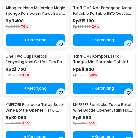
Aihogard Nano Melamine Magic
TaffHOME Alat Panggang Arang
Sponge Pembersih Karat Besi -
Foldable Portable BBQ Outdoor
CW62
Grill Stove - HWSK77
Rp
3.400
Rp
219.100
Rp
13.900
76%
Rp
300.900
28%
+ Keranjang
+ Keranjang
One Two Cups Kertas
TaffHOME Kompor Listrik 1
Penyaring Kopi Coffee Drip Bag
Tungku Mini Portable Coil Hot
Paper Filter 50PCS - T111
Plate 500W - C1-1000-03
Rp
23.700
Rp
58.000
Rp
45.900
49%
Rp
92.900
38%
+ Keranjang
+ Keranjang
KNIFEZER Pembuka Tutup Botol
KNIFEZER Pembuka Tutup Botol
Wine Bottle Opener - TYK-
Wine Bottle Opener Stainless
074B
Steel - WS01
Rp
30.000
Rp
5.600
Rp
55.900
47%
Rp
15.900
65%
+ Keranjang
+ Keranjang