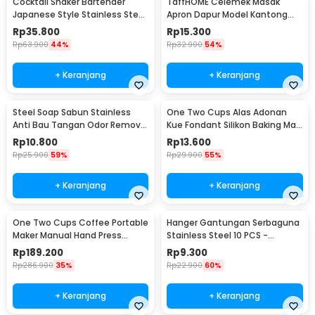
Cocktail Shaker Bartender
TaffHOME Celemek Masak
Japanese Style Stainless Steel
Apron Dapur Model Kantong
200ml
Pola Spatula - JJ41
Rp
35.800
Rp
15.300
Rp
63.900
44%
Rp
32.900
54%
+ Keranjang
+ Keranjang
Steel Soap Sabun Stainless
One Two Cups Alas Adonan
Anti Bau Tangan Odor Remove
Kue Fondant Silikon Baking Mat
- HW071
Anti Slip - JJ3873
Rp
10.800
Rp
13.600
Rp
25.900
59%
Rp
29.900
55%
+ Keranjang
+ Keranjang
One Two Cups Coffee Portable
Hanger Gantungan Serbaguna
Maker Manual Hand Press
Stainless Steel 10 PCS -
Espresso 300ml - T35066
M127105
Rp
189.200
Rp
9.300
Rp
286.900
35%
Rp
22.900
60%
+ Keranjang
+ Keranjang