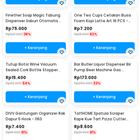
Finether Soap Magic Tabung
One Two Cups Cetakan Busa
Dispenser Sabun Otomatis
Foam Kopi Latte Art 16 PCS -
400ml - AD-03
JJYE01
Rp
75.000
Rp
7.200
Rp
120.900
38%
Rp
18.900
62%
+ Keranjang
+ Keranjang
Tutup Botol Wine Vacuum
Bar Butler Liquor Dispenser Bir
Sealed Cork Bottle Stopper
Pump Beer Machine Gas
Stainless Steel - G94529
Station 900ml - P-36
Rp
15.400
Rp
173.000
Rp
32.900
54%
Rp
255.900
33%
+ Keranjang
+ Keranjang
DIVV Gantungan Organizer Rak
TaffHOME Spatula Scraper
Dapur 5 Hook - I163
Kape Kue Tart Pizza Cutter
15cm - CJ07121
Rp
7.400
Rp
8.600
Rp
18.900
61%
Rp
21.900
61%