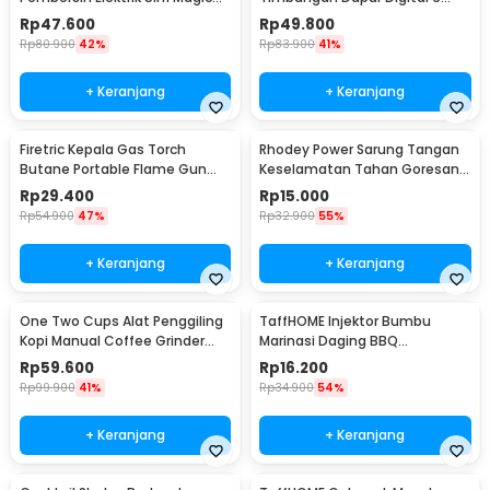
Brush Rechargeable - WQ8110
Satuan 1kg 0.1g - i2000
Rp
47.600
Rp
49.800
Rp
80.900
42%
Rp
83.900
41%
+ Keranjang
+ Keranjang
Firetric Kepala Gas Torch
Rhodey Power Sarung Tangan
Butane Portable Flame Gun
Keselamatan Tahan Goresan
Adjustable - 807
Pisau - EN388
Rp
29.400
Rp
15.000
Rp
54.900
47%
Rp
32.900
55%
+ Keranjang
+ Keranjang
One Two Cups Alat Penggiling
TaffHOME Injektor Bumbu
Kopi Manual Coffee Grinder
Marinasi Daging BBQ
Portable - WFCG9800
Seasoning Injector - HC117
Rp
59.600
Rp
16.200
Rp
99.900
41%
Rp
34.900
54%
+ Keranjang
+ Keranjang