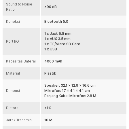
Sound to Noise
Kabel mikrofon pun sudah tersedia sehingga tidak perlu Anda beli
>90 dB
Ratio
secara terpisah. Uniknya lagi speaker ini juga mendukung
penggunaan speaker wireless yang memiliki receiver 6.5, salah
satunya model TaffSTUDIO WM-308.
Koneksi
Bluetooth 5.0
Kelengkapan Produk
1 x Jack 6.5 mm
1 x AUX 3.5 mm
Rincian yang Anda dapatkan untuk pembelian produk ini:
Port I/O
1 x TF/Micro SD Card
1 x ZEALOT Speaker Bluetooth Portable USB Powerful Boombox
1 x USB
40W - P1
1 x Mikrofon
Kapasitas Baterai
4000 mAh
1 x Kabel XLR to 6.5 mm
1 x Kabel USB Type C
1 x Panduan Penggunaan
Material
Plastik
Speaker: 32.1 x 12.9 x 16.6 cm
Dimensi
Mikrofon: 17 x 4.1 x 4.1 cm
Panjang Kabel Mikrofon: 2.8 M
Distorsi
<1%
Jarak Transmisi
10 M