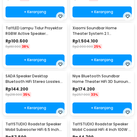
+ Keranjang
+ Keranjang
TaffLED Lampu Tidur Proyektor
Xiaomi Soundbar Home
RGBW Active Speaker
Theater System 2.1
Bluetooth Remote - BL-XK01
Subwoofers 100W Bluetooth
Rp
100.600
Rp
1.504.100
5.0 - MDZ-35-DA
Rp
161.900
38%
Rp
2.000.900
25%
+ Keranjang
+ Keranjang
SADA Speaker Desktop
Niye Bluetooth Soundbar
Bluetooth HiFi Stereo Lossless
Home Theater HiFi 3D Surround
Decoding AUX 3W - V-111
- V8
Rp
144.200
Rp
174.200
Rp
218.900
35%
Rp
257.900
33%
+ Keranjang
+ Keranjang
TaffSTUDIO Roadstar Speaker
TaffSTUDIO Roadstar Speaker
Mobil Subwoofer HiFi 6.5 Inch
Mobil Coaxial HiFi 4 Inch 100W 1
160W 1 PCS - VO-602
PCS - VO-402