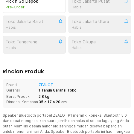
Pick n Go Depok
Toko Jakarta Pusat
Pre-Order
Habis
Toko Jakarta Barat
Toko Jakarta Utara
Habis
Habis
Toko Tangerang
Toko Cikupa
Habis
Habis
Rincian Produk
Brand
ZEALOT
Garansi
1 Tahun Garansi Toko
Berat Produk
2.8 kg
Dimensi Kemasan
35
x
17
x
20
cm
Speaker Bluetooth portabel ZEALOT P1 memiliki koneksi Bluetooth 5.0
dan dapat menghasilkan suara jernih dan halus di setiap lagu yang Anda
putar. Memiliki desain handheld sehingga mudah dibawa bepergian
untuk menemani hari Anda. Speaker Bluetooth portable ini hadir lengkap