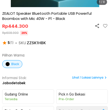
1 / 8
ZEALOT Speaker Bluetooth Portable USB Powerful
Boombox with Mic 40W - P1
-
Black
Rp
444.300
Rp
608.900
28
%
•
SKU
ZZSK1HBK
5
(
1
)
Pilihan Warna:
Black
Lihat
1
Lokasi Lainnya
Informasi Stok:
Jabodetabek
Gudang Online
Pick n Go Bekasi
Tersedia
Pre-Order