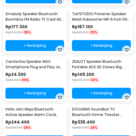
Smalody Speaker Bluetooth
TaffSTUDIO Pcinener Speaker
Boombox FM Radio TF Card AUX
Mobil Subwoofer HiFi 6 Inch 500
USB 1200mAh 10W - SL-10
W 2 PCS - TS-1672
Rp
177.300
Rp
167.100
Rp
270.900
35%
Rp
248.900
33%
+ Keranjang
+ Keranjang
Centechia Speaker Aktif
ZEALOT Speaker Bluetooth
Smartphone Plug and Play Jack
Portable AUX 3D Stereo Big
3.5mm AUX - DN828
Bass Subwoofer 5W - S32
Rp
24.300
Rp
149.200
Rp
46.900
49%
Rp
225.900
34%
+ Keranjang
+ Keranjang
Inlife Jam Meja Bluetooth
DOOLNNG Soundbar TV
Active Speaker Alarm Clock
Bluetooth Home Theater
Radio USB Charge - K11
Stereo Subwoofer AUX 20W -
Rp
244.400
Rp
336.400
BS-28B
Rp
334.900
28%
Rp
460.900
28%