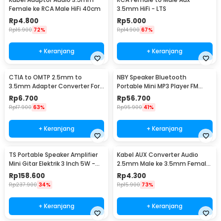
Female ke RCA Male HiFi 40cm
3.5mm HiFi - LTS
Rp
4.800
Rp
5.000
Rp
16.900
72%
Rp
14.900
67%
+ Keranjang
+ Keranjang
CTIA to OMTP 2.5mm to
NBY Speaker Bluetooth
3.5mm Adapter Converter For
Portable Mini MP3 Player FM
Sony HTC Earphones
Radio 3W - TD-V26
Rp
6.700
Rp
56.700
Rp
17.900
63%
Rp
95.900
41%
+ Keranjang
+ Keranjang
TS Portable Speaker Amplifier
Kabel AUX Converter Audio
Mini Gitar Elektrik 3 Inch 5W -
2.5mm Male ke 3.5mm Female
MA-5
L Shape HiFi 20cm - L44
Rp
158.600
Rp
4.300
Rp
237.900
34%
Rp
15.900
73%
+ Keranjang
+ Keranjang