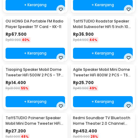
+ Keranjang
+ Keranjang
OU HONG DA Portable FM Radio
TaffSTUDIO Roadstar Speaker
Player Speaker TF Card - KK-11
Mobil Subwoofer HiFi 5 Inch 100
W 1 PCS - VO-502
Rp
67.500
Rp
36.900
Rp
110.900
40%
Rp
64.900
44%
+ Keranjang
+ Keranjang
Tiaoping Speaker Mobil Dome
Agile Speaker Mobil Mini Dome
Tweeter HiFi 500W 2 PCS - TP-
Tweeter HiFi 800W 2 PCS - TS-
005A
T120
Rp
14.400
Rp
25.700
Rp
31.900
55%
Rp
49.900
49%
+ Keranjang
+ Keranjang
TaffSTUDIO Pcinener Speaker
Redmi Soundbar TV Bluetooth
Mobil Mini Dome Tweeter HiFi
Home Theater 2.0 Channel
140W 2 PCS - TS-T280
Stereo AUX 30W - MDZ-34-DA
Rp
27.200
Rp
452.400
Rp
51.900
48%
Rp
619.900
28%