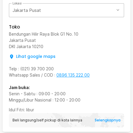
Lokasi
Jakarta Pusat
Toko
Bendungan Hilir Raya Blok G1 No. 10
Jakarta Pusat
DKI Jakarta
10210
Lihat google maps
Telp
:
(021) 39 700 200
Whatsapp Sales / COD
:
0896 135 222 00
Jam buka:
Senin - Sabtu
:
09:00
-
20:00
Minggu/Libur Nasional
:
12:00
-
20:00
Idul Fitri
: libur
Selengkapnya
Beli langsung/self pickup di kota lainnya