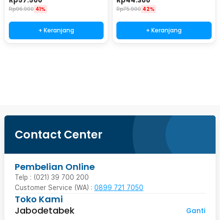
Rp
57.500
Rp
44.300
Rp
96.900
41%
Rp
75.900
42%
+ Keranjang
+ Keranjang
Beli Sekarang
Contact Center
Pembelian Online
Telp : (021) 39 700 200
Customer Service (WA) :
0899 721 7050
Toko Kami
Jabodetabek
Ganti