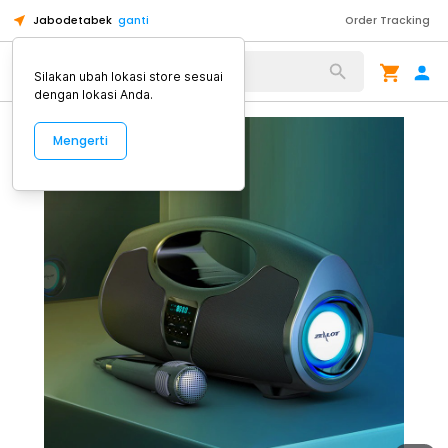
Jabodetabek
ganti
Order Tracking
Alat Kopi
Silakan ubah lokasi store sesuai
dengan lokasi Anda.
Mengerti