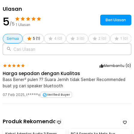
Ulasan
5
Beri Ulasan
/5
1
Ulasan
Semua
5
(
1
)
4
(
0
)
3
(
0
)
2
(
0
)
1
(
0
)
Cari Ulasan
Membantu (
0
)
Harga sepadan dengan Kualitas
Bass Bener² pulen ?? Suara Jernih tidak Sember Recommended
buat yg cari speaker bluetooth
07 Feb 2025
,
t*****o
Verified Buyer
Produk Rekomendasi
Kabel Adaptor Audio 3.5mm
RCA Female to Male Aux