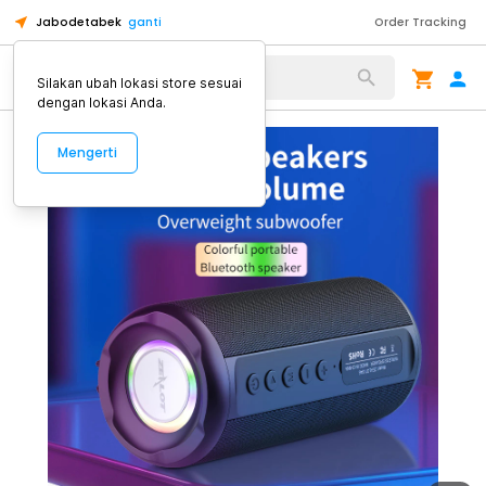
Jabodetabek
ganti
Order Tracking
Alat Kopi
Silakan ubah lokasi store sesuai
dengan lokasi Anda.
Mengerti