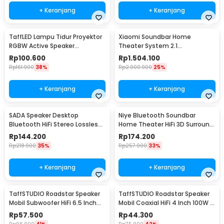
+ Keranjang
+ Keranjang
TaffLED Lampu Tidur Proyektor
Xiaomi Soundbar Home
RGBW Active Speaker
Theater System 2.1
Bluetooth Remote - BL-XK01
Subwoofers 100W Bluetooth
Rp
100.600
Rp
1.504.100
5.0 - MDZ-35-DA
Rp
161.900
38%
Rp
2.000.900
25%
+ Keranjang
+ Keranjang
SADA Speaker Desktop
Niye Bluetooth Soundbar
Bluetooth HiFi Stereo Lossless
Home Theater HiFi 3D Surround
Decoding AUX 3W - V-111
- V8
Rp
144.200
Rp
174.200
Rp
218.900
35%
Rp
257.900
33%
+ Keranjang
+ Keranjang
TaffSTUDIO Roadstar Speaker
TaffSTUDIO Roadstar Speaker
Mobil Subwoofer HiFi 6.5 Inch
Mobil Coaxial HiFi 4 Inch 100W 1
160W 1 PCS - VO-602
PCS - VO-402
Rp
57.500
Rp
44.300