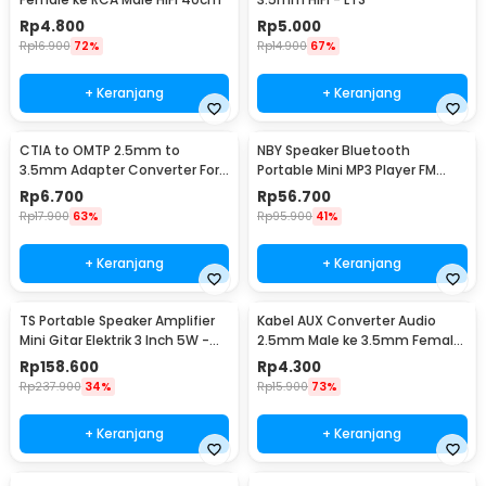
Rp
4.800
Rp
5.000
Rp
16.900
72%
Rp
14.900
67%
+ Keranjang
+ Keranjang
CTIA to OMTP 2.5mm to
NBY Speaker Bluetooth
3.5mm Adapter Converter For
Portable Mini MP3 Player FM
Sony HTC Earphones
Radio 3W - TD-V26
Rp
6.700
Rp
56.700
Rp
17.900
63%
Rp
95.900
41%
+ Keranjang
+ Keranjang
TS Portable Speaker Amplifier
Kabel AUX Converter Audio
Mini Gitar Elektrik 3 Inch 5W -
2.5mm Male ke 3.5mm Female
MA-5
L Shape HiFi 20cm - L44
Rp
158.600
Rp
4.300
Rp
237.900
34%
Rp
15.900
73%
+ Keranjang
+ Keranjang