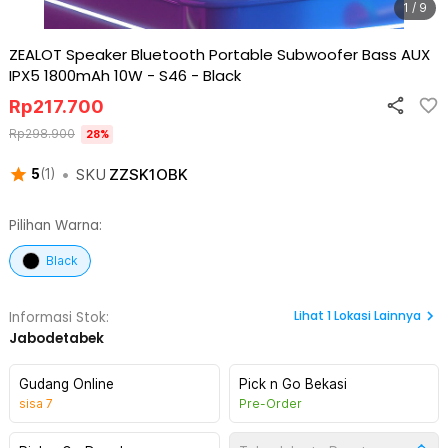
1 / 9
ZEALOT Speaker Bluetooth Portable Subwoofer Bass AUX
IPX5 1800mAh 10W - S46
-
Black
Rp
217.700
Rp
298.900
28
%
•
SKU
ZZSK1OBK
5
(
1
)
Pilihan Warna:
Black
Lihat
1
Lokasi Lainnya
Informasi Stok:
Jabodetabek
Gudang Online
Pick n Go Bekasi
sisa
7
Pre-Order