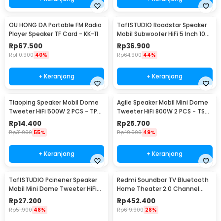
OU HONG DA Portable FM Radio
TaffSTUDIO Roadstar Speaker
Player Speaker TF Card - KK-11
Mobil Subwoofer HiFi 5 Inch 100
W 1 PCS - VO-502
Rp
67.500
Rp
36.900
Rp
110.900
40%
Rp
64.900
44%
+ Keranjang
+ Keranjang
Tiaoping Speaker Mobil Dome
Agile Speaker Mobil Mini Dome
Tweeter HiFi 500W 2 PCS - TP-
Tweeter HiFi 800W 2 PCS - TS-
005A
T120
Rp
14.400
Rp
25.700
Rp
31.900
55%
Rp
49.900
49%
+ Keranjang
+ Keranjang
TaffSTUDIO Pcinener Speaker
Redmi Soundbar TV Bluetooth
Mobil Mini Dome Tweeter HiFi
Home Theater 2.0 Channel
140W 2 PCS - TS-T280
Stereo AUX 30W - MDZ-34-DA
Rp
27.200
Rp
452.400
Rp
51.900
48%
Rp
619.900
28%