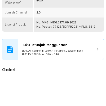
IPX5
Waterproof
Jumlah Channel
2.0
No. MKG: IMKG.2171.09.2022
Lisensi Produk
No. Postel: 77128/SDPPI/2021 • PLG: 3812
Buku Petunjuk Penggunaan
ZEALOT Speaker Bluetooth Portable Subwoofer Bass
AUX IPX5 1800mAh 10W - S46
Galeri