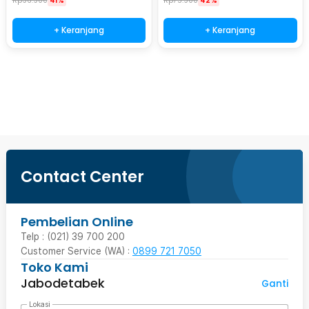
Rp
96.900
41%
Rp
75.900
42%
+ Keranjang
+ Keranjang
Beli Sekarang
Contact Center
Pembelian Online
Telp : (021) 39 700 200
Customer Service (WA) :
0899 721 7050
Toko Kami
Jabodetabek
Ganti
Lokasi