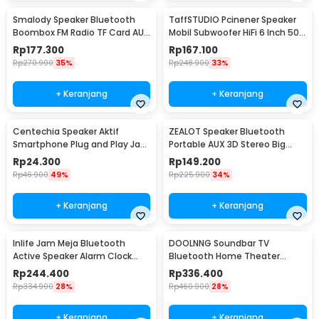
Smalody Speaker Bluetooth
TaffSTUDIO Pcinener Speaker
Boombox FM Radio TF Card AUX
Mobil Subwoofer HiFi 6 Inch 500
USB 1200mAh 10W - SL-10
W 2 PCS - TS-1672
Rp
177.300
Rp
167.100
Rp
270.900
35%
Rp
248.900
33%
+ Keranjang
+ Keranjang
Centechia Speaker Aktif
ZEALOT Speaker Bluetooth
Smartphone Plug and Play Jack
Portable AUX 3D Stereo Big
3.5mm AUX - DN828
Bass Subwoofer 5W - S32
Rp
24.300
Rp
149.200
Rp
46.900
49%
Rp
225.900
34%
+ Keranjang
+ Keranjang
Inlife Jam Meja Bluetooth
DOOLNNG Soundbar TV
Active Speaker Alarm Clock
Bluetooth Home Theater
Radio USB Charge - K11
Stereo Subwoofer AUX 20W -
Rp
244.400
Rp
336.400
BS-28B
Rp
334.900
28%
Rp
460.900
28%
+ Keranjang
+ Keranjang