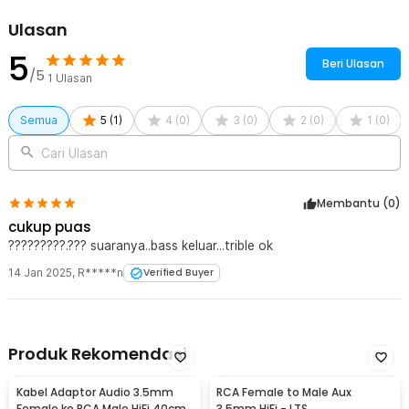
Ulasan
5
Beri Ulasan
/5
1
Ulasan
Semua
5
(
1
)
4
(
0
)
3
(
0
)
2
(
0
)
1
(
0
)
Cari Ulasan
Membantu (
0
)
cukup puas
?????????.??? suaranya..bass keluar...trible ok
14 Jan 2025
,
R*****n
Verified Buyer
Produk Rekomendasi
Kabel Adaptor Audio 3.5mm
RCA Female to Male Aux
Female ke RCA Male HiFi 40cm
3.5mm HiFi - LTS