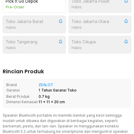
Pick n Go Depok
Toko Jakarta Pusat
Pre-Order
Habis
Toko Jakarta Barat
Toko Jakarta Utara
Habis
Habis
Toko Tangerang
Toko Cikupa
Habis
Habis
Rincian Produk
Brand
ZEALOT
Garansi
1 Tahun Garansi Toko
Berat Produk
0.7 kg
Dimensi Kemasan
11
x
11
x
20
cm
Speaker Bluetooth portable ini memiliki bentuk yang kecil sehingga
mudah untuk dibawa dan digunakan di berbagai kegiatan, seperti
berkemah, pesta, dan lain-lain. Speaker ini menggunakan koneksi
Bluetooth 5.2 untuk terhubung ke smartphone dan mengontrol speaker