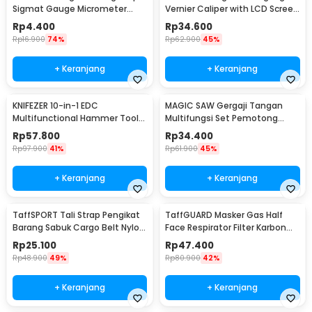
Sigmat Gauge Micrometer
Vernier Caliper with LCD Screen
150mm - QST-600
150mm - JIGO-150
Rp
4.400
Rp
34.600
Rp
16.900
74%
Rp
62.900
45%
+ Keranjang
+ Keranjang
KNIFEZER 10-in-1 EDC
MAGIC SAW Gergaji Tangan
Multifunctional Hammer Tool
Multifungsi Set Pemotong
for Camping Survival - WL-
Kayu Besi
Rp
57.800
Rp
34.400
9003
Rp
97.900
41%
Rp
61.900
45%
+ Keranjang
+ Keranjang
TaffSPORT Tali Strap Pengikat
TaffGUARD Masker Gas Half
Barang Sabuk Cargo Belt Nylon
Face Respirator Filter Karbon
5M - XR2
Aktif KN95 - 6200
Rp
25.100
Rp
47.400
Rp
48.900
49%
Rp
80.900
42%
+ Keranjang
+ Keranjang