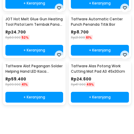
+ Keranjang
+ Keranjang
JOT Hot Melt Glue Gun Heating
Taffware Automatic Center
Tool Pistol Lem Tembak Panas
Punch Penanda Titik Bor
20W - QT-302
Rp
24.700
Rp
8.700
Rp
50.900
52%
Rp
21.900
61%
+ Keranjang
+ Keranjang
Taffware Alat Pegangan Solder
Taffware Alas Potong Work
Helping Hand LED Kaca
Cutting Mat Pad A3 45x30cm
Pembesar 3.5X - TE-801
Rp
59.400
Rp
24.600
Rp
99.900
41%
Rp
47.900
49%
+ Keranjang
+ Keranjang
Ingatkan Saya