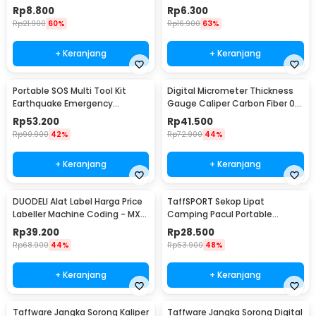
Remover 4 PCS - S2
Hunting 4.5M 50mm - H10
Rp
8.800
Rp
6.300
Rp
21.900
60%
Rp
16.900
63%
+ Keranjang
+ Keranjang
Portable SOS Multi Tool Kit
Digital Micrometer Thickness
Earthquake Emergency
Gauge Caliper Carbon Fiber 0-
Outdoor Survival - JT21
12.7mm - TDT25
Rp
53.200
Rp
41.500
Rp
90.900
42%
Rp
72.900
44%
+ Keranjang
+ Keranjang
DUODELI Alat Label Harga Price
TaffSPORT Sekop Lipat
Labeller Machine Coding - MX-
Camping Pacul Portable
5500
Tactical Survival 40cm - 101
Rp
39.200
Rp
28.500
Rp
68.900
44%
Rp
53.900
48%
+ Keranjang
+ Keranjang
Taffware Jangka Sorong Kaliper
Taffware Jangka Sorong Digital