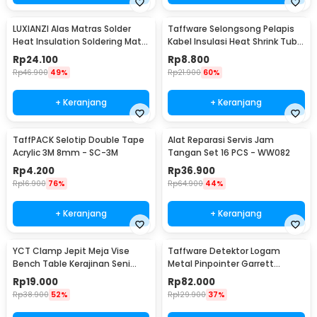
LUXIANZI Alas Matras Solder
Taffware Selongsong Pelapis
Heat Insulation Soldering Mat
Kabel Insulasi Heat Shrink Tube
340x230mm - S-120B
127 PCS - RSG-AHZ
Rp
24.100
Rp
8.800
Rp
46.900
49%
Rp
21.900
60%
+ Keranjang
+ Keranjang
TaffPACK Selotip Double Tape
Alat Reparasi Servis Jam
Acrylic 3M 8mm - SC-3M
Tangan Set 16 PCS - WW082
Rp
4.200
Rp
36.900
Rp
16.900
76%
Rp
64.900
44%
+ Keranjang
+ Keranjang
YCT Clamp Jepit Meja Vise
Taffware Detektor Logam
Bench Table Kerajinan Seni
Metal Pinpointer Garrett
Perhiasan 25mm - QST
Waterproof - 1166000
Rp
19.000
Rp
82.000
Rp
38.900
52%
Rp
129.900
37%