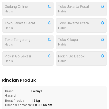
Gudang Online
Toko Jakarta Pusat
Habis
Habis
Toko Jakarta Barat
Toko Jakarta Utara
Habis
Habis
Toko Tangerang
Toko Cikupa
Habis
Habis
Pick n Go Bekasi
Pick n Go Depok
Habis
Habis
Rincian Produk
Brand
Lainnya
Garansi
-
Berat Produk
1.5 kg
Dimensi Kemasan
11
x
8
x
66
cm