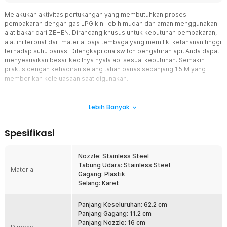
Melakukan aktivitas pertukangan yang membutuhkan proses
pembakaran dengan gas LPG kini lebih mudah dan aman menggunakan
alat bakar dari ZEHEN. Dirancang khusus untuk kebutuhan pembakaran,
alat ini terbuat dari material baja tembaga yang memiliki ketahanan tinggi
terhadap suhu panas. Dilengkapi dua switch pengaturan api, Anda dapat
menyesuaikan besar kecilnya nyala api sesuai kebutuhan. Semakin
praktis dengan kehadiran selang tahan panas sepanjang 1.5 M yang
memberikan keleluasaan saat digunakan.
Fitur
Lebih Banyak
Atur Besar Api Lebih Mudah
Alat bakar tabung gas ini dilengkapi dua switch untuk mengatur
Spesifikasi
intensitas api. Switch pertama berupa knob di bagian atas yang
digunakan dengan cara diputar untuk menyesuaikan besar api.
Switch kedua berbentuk handle yang dapat ditekan untuk
Nozzle: Stainless Steel
pengaturan cepat dan praktis. Dengan kombinasi kedua switch ini,
Tabung Udara: Stainless Steel
Material
pengaturan api menjadi lebih fleksibel dan responsif.
Gagang: Plastik
Selang: Karet
Nozzle Kualitas Terbaik
Bagian nozzle terbuat dari material baja tembaga yang kokoh, tahan
karat, tahan korosi, dan mampu menahan suhu tinggi. Nozzle
Panjang Keseluruhan: 62.2 cm
berukuran 16 x 5 cm menghasilkan nyala api yang lebih besar dan
Panjang Gagang: 11.2 cm
lebar, sehingga proses pembakaran menjadi lebih efektif.
Panjang Nozzle: 16 cm