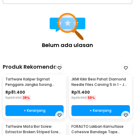
1 x Ring Karet (Seal)
1 x Selang Gas Fleksibel
Belum ada ulasan
Produk Rekomendasi
Taffware Kaliper Sigmat
JKMI Kikir Besi Pahat Diamond
Penggaris Jangka Sorong
Needle Files Carving 5 in 1 - JM-
Digital LCD 150mm - SH20
FL1-1
Rp
81.400
Rp
11.400
Rp
129.900
38%
Rp
26.900
58%
+ Keranjang
+ Keranjang
Taffware Mata Bor Screw
FORAUTO Lakban Kamuflase
Extractor Broken Striped Screw
Cohesive Bandage Tape