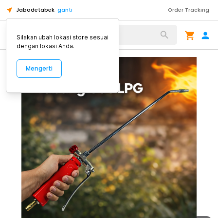
Jabodetabek
ganti
Order Tracking
Alat Kopi
Silakan ubah lokasi store sesuai
dengan lokasi Anda.
Mengerti