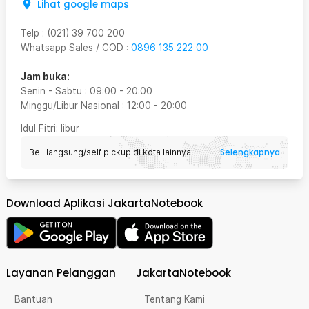
Lihat google maps
Telp
:
(021) 39 700 200
Whatsapp Sales / COD
:
0896 135 222 00
Jam buka:
Senin - Sabtu
:
09:00
-
20:00
Minggu/Libur Nasional
:
12:00
-
20:00
Idul Fitri
: libur
Selengkapnya
Beli langsung/self pickup di kota lainnya
Download Aplikasi JakartaNotebook
Layanan Pelanggan
JakartaNotebook
Bantuan
Tentang Kami