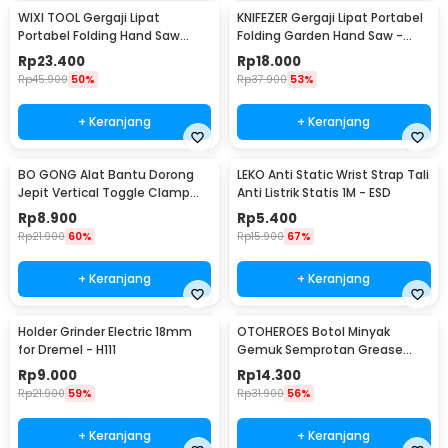
WIXI TOOL Gergaji Lipat
KNIFEZER Gergaji Lipat Portabel
Portabel Folding Hand Saw
Folding Garden Hand Saw -
39cm - JSZ-002
LA145
Rp
23.400
Rp
18.000
Rp
45.900
50%
Rp
37.900
53%
+ Keranjang
+ Keranjang
BO GONG Alat Bantu Dorong
LEKO Anti Static Wrist Strap Tali
Jepit Vertical Toggle Clamp
Anti Listrik Statis 1M - ESD
Hold Down Handle - GH-13009
Rp
8.900
Rp
5.400
Rp
21.900
60%
Rp
15.900
67%
+ Keranjang
+ Keranjang
Holder Grinder Electric 18mm
OTOHEROES Botol Minyak
for Dremel - H111
Gemuk Semprotan Grease
Gun 250ml - Q001
Rp
9.000
Rp
14.300
Rp
21.900
59%
Rp
31.900
56%
+ Keranjang
+ Keranjang