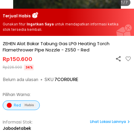
1 / 7
Terjual Habis
Gunakan fitur
Ingatkan Saya
untuk mendapatkan informasi ketika
stok tersedia kembali.
ZEHEN Alat Bakar Tabung Gas LPG Heating Torch
Flamethrower Pipe Nozzle - ZS50
-
Red
Rp
150.600
Rp
226.900
34
%
Belum ada ulasan
•
SKU
7COR0URE
Pilihan Warna:
Red
Habis
Lihat
Lokasi Lainnya
Informasi Stok:
Jabodetabek