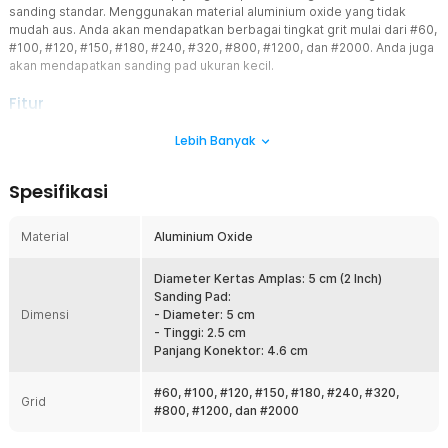
sanding standar. Menggunakan material aluminium oxide yang tidak
mudah aus. Anda akan mendapatkan berbagai tingkat grit mulai dari #60,
#100, #120, #150, #180, #240, #320, #800, #1200, dan #2000. Anda juga
akan mendapatkan sanding pad ukuran kecil.
Fitur
Ukuran Pas untuk Orbital Sander
Lebih Banyak
Ukuran standar 2 Inch (5 cm) memastikan amplas ini kompatibel
dengan orbital sander, random orbital sander, maupun drill polisher
Spesifikasi
adapter yang mudah ditemukan di pasaran.
Amplas Ketahanan Tinggi
Material
Aluminium Oxide
Terbuat dari material aluminium oxide yang memiliki
ketahanan tinggi dan daya tahan pakai yang lebih lama. Ini
karena butiran abrasifnya tidak mudah pecah, sehingga tetap
Diameter Kertas Amplas: 5 cm (2 Inch)
efektif digunakan dalam waktu lama. Material ini juga mampu
Sanding Pad:
Dimensi
memberikan hasil pengamplasan yang konsisten dan rata pada
- Diameter: 5 cm
berbagai permukaan.
- Tinggi: 2.5 cm
Panjang Konektor: 4.6 cm
Daya Rekat Kuat
Dilengkapi backing sistem velcro, ini membuat daya rekatnya kuat
#60, #100, #120, #150, #180, #240, #320,
pada pad mesin sehingga tidak mudah lepas saat rotasi tinggi.
Grid
#800, #1200, dan #2000
Sistem ini juga membuat kertas amplas mudah dipasang dan
dilepas dengan mudah dan cepat.