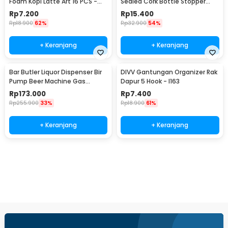
Foam Kopi Latte Art 16 PCS -
Sealed Cork Bottle Stopper
JJYE01
Stainless Steel - G94529
Rp
7.200
Rp
15.400
Rp
18.900
62%
Rp
32.900
54%
+ Keranjang
+ Keranjang
Bar Butler Liquor Dispenser Bir
DIVV Gantungan Organizer Rak
Pump Beer Machine Gas
Dapur 5 Hook - I163
Station 900ml - P-36
Rp
173.000
Rp
7.400
Rp
255.900
33%
Rp
18.900
61%
+ Keranjang
+ Keranjang
Beli Sekarang