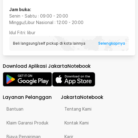
Jam buka:
Senin - Sabtu
:
09:00
-
20:00
Minggu/Libur Nasional
:
12:00
-
20:00
Idul Fitri
: libur
Selengkapnya
Beli langsung/self pickup di kota lainnya
Download Aplikasi JakartaNotebook
Layanan Pelanggan
JakartaNotebook
Bantuan
Tentang Kami
Klaim Garansi Produk
Kontak Kami
Biaya Pengiriman
Karir