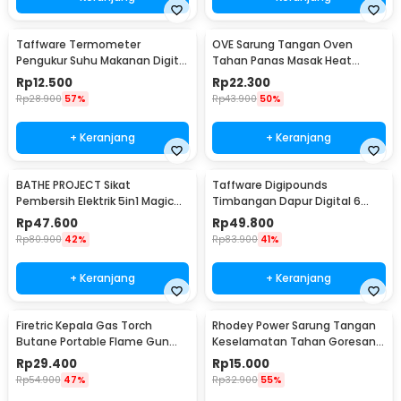
Taffware Termometer
OVE Sarung Tangan Oven
Pengukur Suhu Makanan Digital
Tahan Panas Masak Heat
Daging Kopi Susu - TP101
Resistant Gloves - 540F
Rp
12.500
Rp
22.300
Rp
28.900
57%
Rp
43.900
50%
+ Keranjang
+ Keranjang
BATHE PROJECT Sikat
Taffware Digipounds
Pembersih Elektrik 5in1 Magic
Timbangan Dapur Digital 6
Brush Rechargeable - WQ8110
Satuan 1kg 0.1g - i2000
Rp
47.600
Rp
49.800
Rp
80.900
42%
Rp
83.900
41%
+ Keranjang
+ Keranjang
Firetric Kepala Gas Torch
Rhodey Power Sarung Tangan
Butane Portable Flame Gun
Keselamatan Tahan Goresan
Adjustable - 807
Pisau - EN388
Rp
29.400
Rp
15.000
Rp
54.900
47%
Rp
32.900
55%