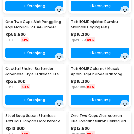
+ Keranjang
+ Keranjang
One Two Cups Alat Penggiling
TaffHOME Injektor Bumbu
Kopi Manual Coffee Grinder
Marinasi Daging BBQ
Portable - WFCG9800
Seasoning Injector - HC117
Rp
59.600
Rp
16.200
Rp
99.900
41%
Rp
34.900
54%
+ Keranjang
+ Keranjang
Cocktail Shaker Bartender
TaffHOME Celemek Masak
Japanese Style Stainless Steel
Apron Dapur Model Kantong
200ml
Pola Spatula - JJ41
Rp
35.800
Rp
15.300
Rp
63.900
44%
Rp
32.900
54%
+ Keranjang
+ Keranjang
Steel Soap Sabun Stainless
One Two Cups Alas Adonan
Anti Bau Tangan Odor Remove
Kue Fondant Silikon Baking Mat
- HW071
Anti Slip - JJ3873
Rp
10.800
Rp
13.600
Rp
25.900
59%
Rp
29.900
55%