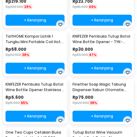
Rp
219.100
Rp
23.700
Rp
300.900
28%
Rp
45.900
49%
+ Keranjang
+ Keranjang
TaffHOME Kompor Listrik 1
KNIFEZER Pembuka Tutup Botol
Tungku Mini Portable Coil Hot
Wine Bottle Opener - TYK-
Plate 500W - C1-1000-03
074B
Rp
58.000
Rp
30.000
Rp
92.900
38%
Rp
55.900
47%
+ Keranjang
+ Keranjang
KNIFEZER Pembuka Tutup Botol
Finether Soap Magic Tabung
Wine Bottle Opener Stainless
Dispenser Sabun Otomatis
Steel - WS01
400ml - AD-03
Rp
5.600
Rp
75.000
Rp
15.900
65%
Rp
120.900
38%
+ Keranjang
+ Keranjang
One Two Cups Cetakan Busa
Tutup Botol Wine Vacuum