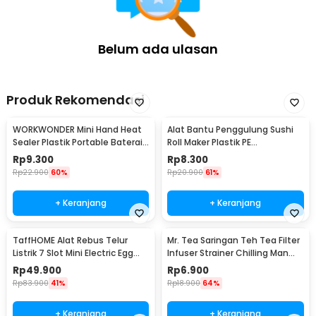
Belum ada ulasan
Produk Rekomendasi
WORKWONDER Mini Hand Heat
Alat Bantu Penggulung Sushi
Sealer Plastik Portable Baterai
Roll Maker Plastik PE
AA - LX2000A
22x20.5x0.1cm - E1119
Rp
9.300
Rp
8.300
Rp
22.900
60%
Rp
20.900
61%
+ Keranjang
+ Keranjang
TaffHOME Alat Rebus Telur
Mr. Tea Saringan Teh Tea Filter
Listrik 7 Slot Mini Electric Egg
Infuser Strainer Chilling Man
Cooker 350W - YS-203
Silicon - MR03
Rp
49.900
Rp
6.900
Rp
83.900
41%
Rp
18.900
64%
+ Keranjang
+ Keranjang