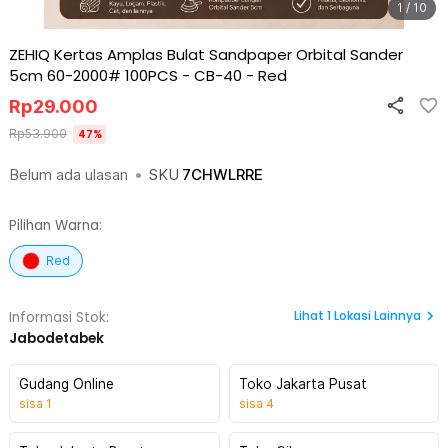
1 / 10
ZEHIQ Kertas Amplas Bulat Sandpaper Orbital Sander
5cm 60-2000# 100PCS - CB-40
-
Red
Rp
29.000
Rp
53.900
47
%
Belum ada ulasan
•
SKU
7CHWLRRE
Pilihan Warna:
Red
Lihat
1
Lokasi Lainnya
Informasi Stok:
Jabodetabek
Gudang Online
Toko Jakarta Pusat
sisa
1
sisa
4