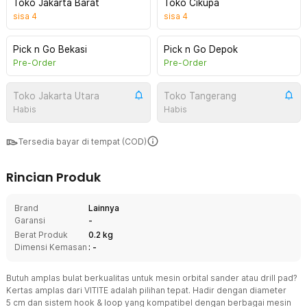
Toko Jakarta Barat
Toko Cikupa
sisa
4
sisa
4
Pick n Go Bekasi
Pick n Go Depok
Pre-Order
Pre-Order
Toko Jakarta Utara
Toko Tangerang
Habis
Habis
Tersedia bayar di tempat (COD)
Rincian Produk
Brand
Lainnya
Garansi
-
Berat Produk
0.2 kg
Dimensi Kemasan
: -
Butuh amplas bulat berkualitas untuk mesin orbital sander atau drill pad?
Kertas amplas dari VITITE adalah pilihan tepat. Hadir dengan diameter
5 cm dan sistem hook & loop yang kompatibel dengan berbagai mesin