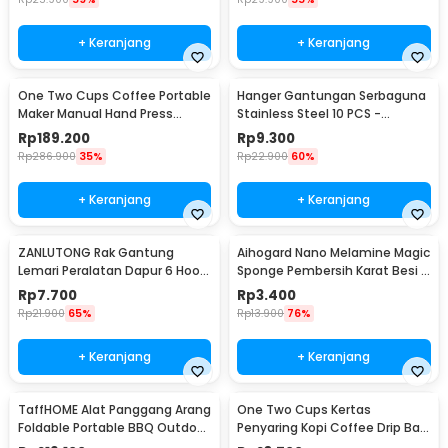
+ Keranjang
+ Keranjang
One Two Cups Coffee Portable
Hanger Gantungan Serbaguna
Maker Manual Hand Press
Stainless Steel 10 PCS -
Espresso 300ml - T35066
M127105
Rp
189.200
Rp
9.300
Rp
286.900
35%
Rp
22.900
60%
+ Keranjang
+ Keranjang
ZANLUTONG Rak Gantung
Aihogard Nano Melamine Magic
Lemari Peralatan Dapur 6 Hook
Sponge Pembersih Karat Besi -
Besi - 2137
CW62
Rp
7.700
Rp
3.400
Rp
21.900
65%
Rp
13.900
76%
+ Keranjang
+ Keranjang
TaffHOME Alat Panggang Arang
One Two Cups Kertas
Foldable Portable BBQ Outdoor
Penyaring Kopi Coffee Drip Bag
Grill Stove - HWSK77
Paper Filter 50PCS - T111