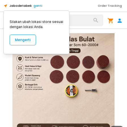
Jabodetabek
ganti
Order Tracking
Alat Kopi
Silakan ubah lokasi store sesuai
dengan lokasi Anda.
Mengerti