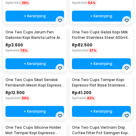
Rp
110.900
39%
Rp
34.900
54%
+ Keranjang
+ Keranjang
One Two Cups Jarum Pen
One Two Cups Gelas Kopi Milk
Dekorasi Kopi Barista Latte Art
Frother Stainless Steel 400ml -
Needle 13cm - F3F27
WZ0011
Rp
3.600
Rp
82.500
Rp
14.900
76%
Rp
130.900
37%
+ Keranjang
+ Keranjang
One Two Cups Sikat Sendok
One Two Cups Tamper Kopi
Pembersih Mesin Kopi Espresso
Espresso Flat Base Stainless
2in1 - 8809
Steel 51mm - SS51
Rp
12.900
Rp
41.200
Rp
28.900
56%
Rp
71.900
43%
+ Keranjang
+ Keranjang
One Two Cups Silicone Holder
One Two Cups Vietnam Drip
Mat Tamper Kopi Espresso
Coffee Filter Pot Saringan Kopi