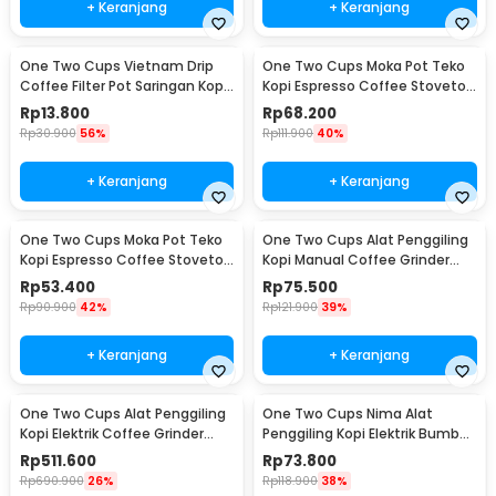
+ Keranjang
+ Keranjang
One Two Cups Vietnam Drip
One Two Cups Moka Pot Teko
Coffee Filter Pot Saringan Kopi
Kopi Espresso Coffee Stovetop
180ml 8Q - LC1
4 Cup 200ml - Z20
Rp
13.800
Rp
68.200
Rp
30.900
56%
Rp
111.900
40%
+ Keranjang
+ Keranjang
One Two Cups Moka Pot Teko
One Two Cups Alat Penggiling
Kopi Espresso Coffee Stovetop
Kopi Manual Coffee Grinder
2 Cup 100ml - Z20
Wood - 16290
Rp
53.400
Rp
75.500
Rp
90.900
42%
Rp
121.900
39%
+ Keranjang
+ Keranjang
One Two Cups Alat Penggiling
One Two Cups Nima Alat
Kopi Elektrik Coffee Grinder
Penggiling Kopi Elektrik Bumbu
Adjustable - 600N
Coffee Grinder - NM-8300
Rp
511.600
Rp
73.800
Rp
690.900
26%
Rp
118.900
38%