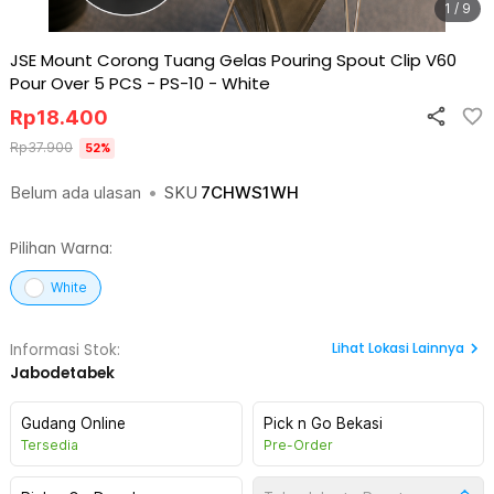
1 / 9
JSE Mount Corong Tuang Gelas Pouring Spout Clip V60
Pour Over 5 PCS - PS-10
-
White
Rp
18.400
Rp
37.900
52
%
Belum ada ulasan
•
SKU
7CHWS1WH
Pilihan Warna:
White
Lihat
Lokasi Lainnya
Informasi Stok:
Jabodetabek
Gudang Online
Pick n Go Bekasi
Tersedia
Pre-Order