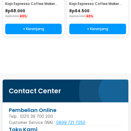
Kopi Espresso Coffee Maker
Kopi Espresso Coffee Maker
Stovetop 4 Cup 200ml - Z21
Stovetop 2 Cup 100ml - Z21
Rp
68.000
Rp
64.500
Rp
111.900
40%
Rp
106.900
40%
+ Keranjang
+ Keranjang
Beli Sekarang
Contact Center
Pembelian Online
Telp : (021) 39 700 200
Customer Service (WA) :
0899 721 7050
Toko Kami