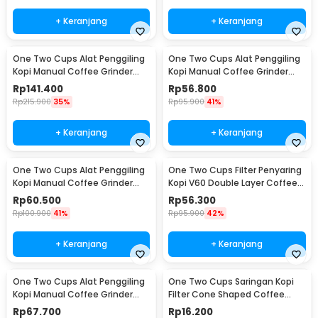
+ Keranjang
+ Keranjang
One Two Cups Alat Penggiling
One Two Cups Alat Penggiling
Kopi Manual Coffee Grinder
Kopi Manual Coffee Grinder
Wood 30g - CW85532
160ml - CF012
Rp
141.400
Rp
56.800
Rp
215.900
35%
Rp
95.900
41%
+ Keranjang
+ Keranjang
One Two Cups Alat Penggiling
One Two Cups Filter Penyaring
Kopi Manual Coffee Grinder
Kopi V60 Double Layer Coffee
Adjustable - RHNHA0176
Filter - FS-40S
Rp
60.500
Rp
56.300
Rp
100.900
41%
Rp
95.900
42%
+ Keranjang
+ Keranjang
One Two Cups Alat Penggiling
One Two Cups Saringan Kopi
Kopi Manual Coffee Grinder
Filter Cone Shaped Coffee
Adjustable - CF4146
Dripper 1 PCS - K741
Rp
67.700
Rp
16.200