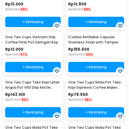
Barista - 0310
124ml 7Q - LC1
Rp
13.000
Rp
12.800
Rp
28.900
56%
Rp
28.900
56%
+ Keranjang
+ Keranjang
One Two Cups Vietnam Drip
ICafilas Refillable Capsule
Coffee Filter Pot Saringan Kopi
Stainless Steel with Tamper
114ml 6Q - LC1
for Nespresso - F456
Rp
12.000
Rp
155.600
Rp
27.900
57%
Rp
233.900
34%
+ Keranjang
+ Keranjang
One Two Cups Teko Kopi Leher
One Two Cups Moka Pot Teko
Angsa Pot V60 Drip Kettle
Kopi Espresso Coffee Maker
960ml - RF-15
Stovetop 6 Cup 300ml - Z21
Rp
143.100
Rp
78.900
Rp
217.900
35%
Rp
125.900
38%
+ Keranjang
+ Keranjang
One Two Cups Moka Pot Teko
One Two Cups Moka Pot Teko