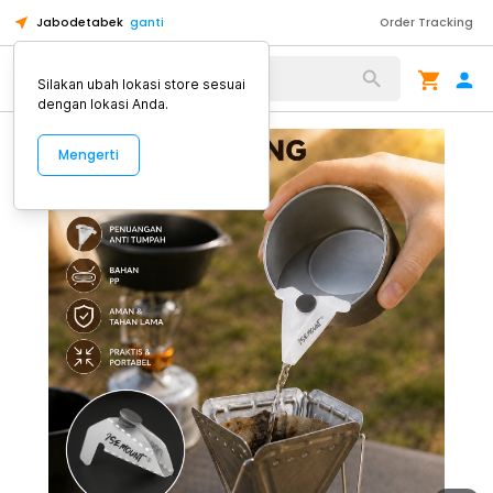
Jabodetabek
ganti
Order Tracking
Alat Kopi
Silakan ubah lokasi store sesuai
dengan lokasi Anda.
Mengerti