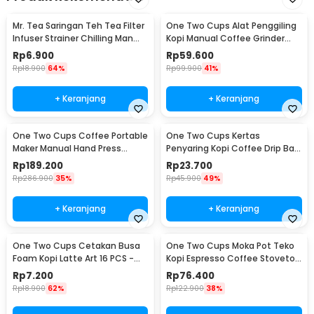
Mr. Tea Saringan Teh Tea Filter
One Two Cups Alat Penggiling
Infuser Strainer Chilling Man
Kopi Manual Coffee Grinder
Silicon - MR03
Portable - WFCG9800
Rp
6.900
Rp
59.600
Rp
18.900
64%
Rp
99.900
41%
+ Keranjang
+ Keranjang
One Two Cups Coffee Portable
One Two Cups Kertas
Maker Manual Hand Press
Penyaring Kopi Coffee Drip Bag
Espresso 300ml - T35066
Paper Filter 50PCS - T111
Rp
189.200
Rp
23.700
Rp
286.900
35%
Rp
45.900
49%
+ Keranjang
+ Keranjang
One Two Cups Cetakan Busa
One Two Cups Moka Pot Teko
Foam Kopi Latte Art 16 PCS -
Kopi Espresso Coffee Stovetop
JJYE01
6 Cup 300ml - Z20
Rp
7.200
Rp
76.400
Rp
18.900
62%
Rp
122.900
38%