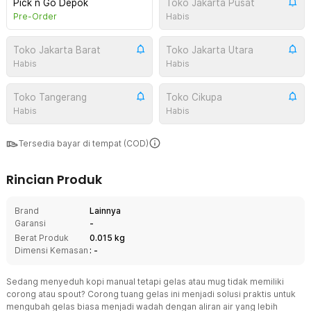
Pick n Go Depok
Toko Jakarta Pusat
Pre-Order
Habis
Toko Jakarta Barat
Toko Jakarta Utara
Habis
Habis
Toko Tangerang
Toko Cikupa
Habis
Habis
Tersedia bayar di tempat (COD)
Rincian Produk
Brand
Lainnya
Garansi
-
Berat Produk
0.015 kg
Dimensi Kemasan
: -
Sedang menyeduh kopi manual tetapi gelas atau mug tidak memiliki
corong atau spout? Corong tuang gelas ini menjadi solusi praktis untuk
mengubah gelas biasa menjadi wadah dengan aliran air yang lebih