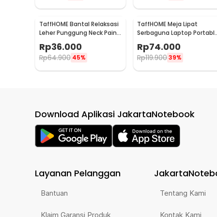
TaffHOME Bantal Relaksasi
TaffHOME Meja Lipat
Leher Punggung Neck Pain
Serbaguna Laptop Portabl
Relief - HBF001
Desk Minimalist Design -
Rp
36.000
Rp
74.000
BO60
Rp
64.900
Rp
119.900
45%
39%
Download Aplikasi JakartaNotebook
Layanan Pelanggan
JakartaNoteb
Bantuan
Tentang Kami
Klaim Garansi Produk
Kontak Kami