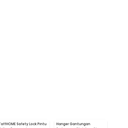
TaffHOME Safety Lock Pintu
Hanger Gantungan