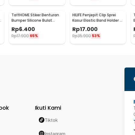
TaffHOME Stiker Benturan
HILIFE Penjepit Clip Sprei
e
Bumper Silicone Bulat
Kasur Elastic Band Holder 4
Hemispherical 100 PCS -
PCS - 200TC
Rp
6.400
Rp
17.000
FZL10
Rp
17.900
Rp
35.900
65%
53%
ook
Ikuti Kami
Tiktok
Instagram