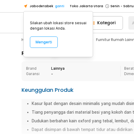
Jabodetabek
ganti
Toko Jakarta Utara
Toko Tangerang
Kategori
A
Silakan ubah lokasi store sesuai
Toko Cikupa
dengan lokasi Anda.
Pick n Go Jakarta Barat
Senin - J
Home Appliance
Furnitur Rumah
Furnitur Rumah Lain
Mengerti
Pick n Go Bekasi
Senin - Jumat (08
Pick n Go Depok
Senin - Jumat (08
Rincian Produk
Toko Jakarta Pusat
Senin - Sabtu
Brand
Lainnya
Berat
Toko Jakarta Barat
Senin - Sabtu
Garansi
-
Dime
Toko Jakarta Utara
Toko Tangerang
Keunggulan Produk
Toko Cikupa
Kasur lipat dengan desain minimalis yang mudah dis
Pick n Go Jakarta Barat
Senin - J
Tiang penyangga dari material besi yang kokoh dan 
Pick n Go Bekasi
Senin - Jumat (08
Dudukan berbahan kain oxford yang tebal, lembut, d
Pick n Go Depok
Senin - Jumat (08
Dapat disimpan di bawah tempat tidur atau didirikan 