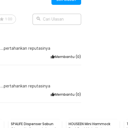
i tidur di kasur rumah Anda sendiri.
1
(
0
)
Cari Ulasan
:
 Bed - ALL-70
t....pertahankan reputasinya
Membantu (
0
)
t....pertahankan reputasinya
Membantu (
0
)
SPALIFE Dispenser Sabun
HOUSEEN Mini Hammock