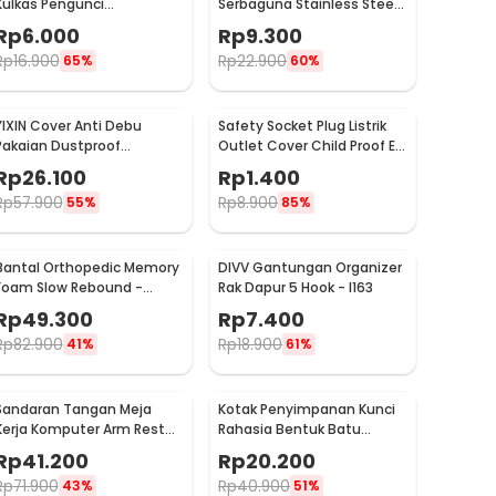
Kulkas Pengunci
Serbaguna Stainless Steel
Tambahan Tempel - S1843
10 PCS - M127105
Rp
6.000
Rp
9.300
Rp
16.900
Rp
22.900
65%
60%
YIXIN Cover Anti Debu
Safety Socket Plug Listrik
Pakaian Dustproof
Outlet Cover Child Proof EU
Organizer 60x30x110cm -
1 PCS
Rp
26.100
Rp
1.400
PEVA
Rp
57.900
Rp
8.900
55%
85%
Bantal Orthopedic Memory
DIVV Gantungan Organizer
Foam Slow Rebound -
Rak Dapur 5 Hook - I163
OPP10
Rp
49.300
Rp
7.400
Rp
82.900
Rp
18.900
41%
61%
Sandaran Tangan Meja
Kotak Penyimpanan Kunci
Kerja Komputer Arm Rest
Rahasia Bentuk Batu
Pad - 91526
Hidden Key Box - B0521
Rp
41.200
Rp
20.200
Rp
71.900
Rp
40.900
43%
51%