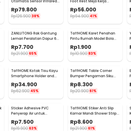
p
Otomatis Sensor Infrared
Foot Rest Meja Kerja
Stainless Steel 250ml -
Ergonomis Sandaran Kaki
Rp
79.800
Rp
56.000
AD-03
Rp
126.900
Rp
94.900
38%
41%
ZANLUTONG Rak Gantung
TaffHOME Karet Penahan
Lemari Peralatan Dapur 6
Pintu Rumah Model Bola
Hook Besi - 2137
Golf - HDS209
Rp
7.700
Rp
1.900
Rp
21.900
Rp
10.900
65%
83%
TaffHOME Kotak Tisu Kayu
TaffHOME Table Corner
Smartphone Holder and
Bumper Pengaman Siku
Tissue Box - ZJ05
Sudut Meja Silicone 10 PCS
Rp
34.900
Rp
8.300
- FY21
Rp
62.900
Rp
20.900
45%
61%
k
Sticker Adhesive PVC
TaffHOME Stiker Anti Slip
Penyerap Air untuk
Kamar Mandi Shower Strips
Wastafel 3.7cmx3.2M -
20x380mm 6 PCS - TT-19
Rp
7.500
Rp
8.600
CN1222
Rp
19.900
Rp
21.900
63%
61%