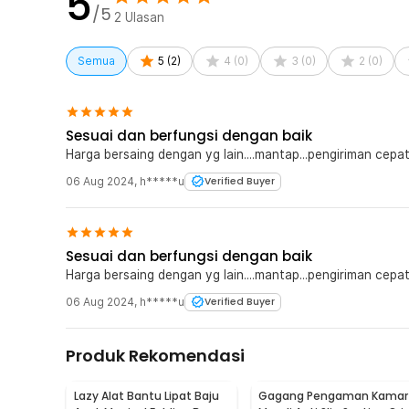
5
optimal saat Anda beristirahat. Anda akan merasa sepert
/5
2
Ulasan
Kelengkapan Produk
Semua
5
(
2
)
4
(
0
)
3
(
0
)
2
(
0
)
Rincian yang Anda dapatkan untuk pembelian produk ini
1 x Zero Gravity Kasur Lipat Portable Folding Escort
Sesuai dan berfungsi dengan baik
Harga bersaing dengan yg lain....mantap...pengiriman cepa
06 Aug 2024
,
h*****u
Verified Buyer
Sesuai dan berfungsi dengan baik
Harga bersaing dengan yg lain....mantap...pengiriman cepa
06 Aug 2024
,
h*****u
Verified Buyer
Produk Rekomendasi
Lazy Alat Bantu Lipat Baju
Gagang Pengaman Kamar