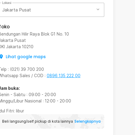
Lokasi
Jakarta Pusat
Toko
Bendungan Hilir Raya Blok G1 No. 10
Jakarta Pusat
DKI Jakarta
10210
Lihat google maps
Telp
:
(021) 39 700 200
Whatsapp Sales / COD
:
0896 135 222 00
Jam buka:
Senin - Sabtu
:
09:00
-
20:00
Minggu/Libur Nasional
:
12:00
-
20:00
Idul Fitri
: libur
Selengkapnya
Beli langsung/self pickup di kota lainnya