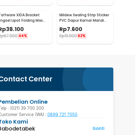
Taffware XIDA Bracket
Mildew Sealing Strip Sticker
Engsel Lipat Folding Max
PVC Dapur Kamar Mandi
Load 65kg 14 Inch 2 PCS -
3.7cmx3.2M
Rp
38.100
Rp
7.600
JM007
Rp
67.900
Rp
19.900
44%
62%
Contact Center
Pembelian Online
Telp : (021) 39 700 200
Customer Service (WA) :
0899 721 7050
Toko Kami
Jabodetabek
Ganti