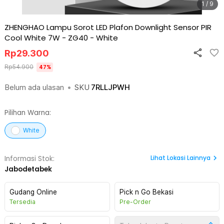
1 / 9
ZHENGHAO Lampu Sorot LED Plafon Downlight Sensor PIR
Cool White 7W - ZG40
-
White
Rp
29.300
Rp
54.900
47
%
Belum ada ulasan
•
SKU
7RLLJPWH
Pilihan Warna:
White
Lihat
Lokasi Lainnya
Informasi Stok:
Jabodetabek
Gudang Online
Pick n Go Bekasi
Tersedia
Pre-Order