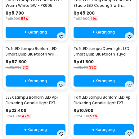
Warm White 5W - PK605
Studio LED Cabang 3 with
Switch 220V E27 - HU-300
Rp
8.700
Rp
49.200
Rp
19.900
57%
Rp
82.900
41%
+ Keranjang
+ Keranjang
TaffLED Lampu Bohlam LED
TaffLED Lampu Downlight LED
Smart Bulb Bluetooth WiFi
Smart Bulb Bluetooth Tuya
RGBCW E27 220V 9W - A60
10W RGBCW - A61
Rp
57.800
Rp
41.500
Rp
82.900
31%
Rp
61.900
33%
+ Keranjang
+ Keranjang
JSEX Lampu Bohlam LED Api
TaffLED Lampu Bohlam LED Api
Flickering Candle Light E27
Flickering Candle Light E27
Warm White 3W - CB3
Orange 3W - OM-BB-3W
Rp
23.400
Rp
10.900
Rp
43.900
47%
Rp
24.900
57%
+ Keranjang
+ Keranjang