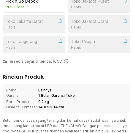
Pick n Go Depok
Toko Jakarta Pusat
Pre-Order
Habis
Toko Jakarta Barat
Toko Jakarta Utara
Habis
Habis
Toko Tangerang
Toko Cikupa
Habis
Habis
Tersedia bayar di tempat (COD)
Rincian Produk
Brand
Lainnya
Garansi
1 Bulan Garansi Toko
Berat Produk
0.2 kg
Dimensi Kemasan
14
x
5
x
14
cm
Butuh pencahayaan yang terang dan hemat daya? Sudah saatnya untuk
memasang lampu sorot LED dari ZHENGHAO. Dengan pancaran cahaya
cool white 6000 K, nuansa ruangan akan menjadi lebih hidup. Tak perlu