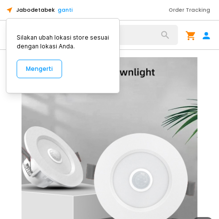
Jabodetabek
ganti
Order Tracking
Alat Kopi
Silakan ubah lokasi store sesuai
dengan lokasi Anda.
Mengerti