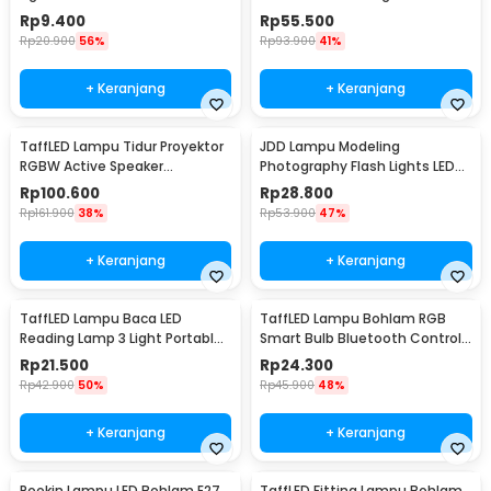
White - E262
IP65 Warm White - YMJ010
Rp
9.400
Rp
55.500
Rp
20.900
56%
Rp
93.900
41%
+ Keranjang
+ Keranjang
TaffLED Lampu Tidur Proyektor
JDD Lampu Modeling
RGBW Active Speaker
Photography Flash Lights LED
Bluetooth Remote - BL-XK01
E27 150W Warm White - jD01
Rp
100.600
Rp
28.800
Rp
161.900
38%
Rp
53.900
47%
+ Keranjang
+ Keranjang
TaffLED Lampu Baca LED
TaffLED Lampu Bohlam RGB
Reading Lamp 3 Light Portable
Smart Bulb Bluetooth Control
Cool White - EF168
E27 800Lumen 10W - TY-10W
Rp
21.500
Rp
24.300
Rp
42.900
50%
Rp
45.900
48%
+ Keranjang
+ Keranjang
Pookin Lampu LED Bohlam E27
TaffLED Fitting Lampu Bohlam