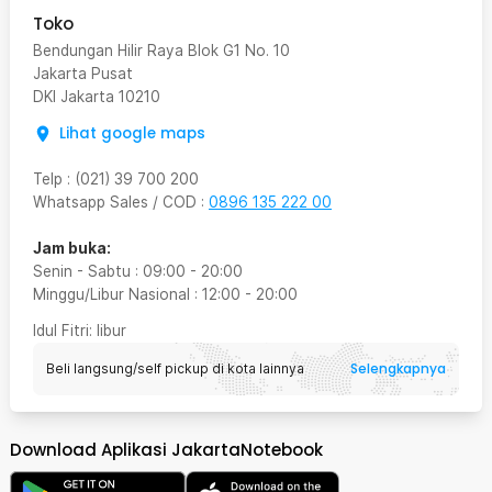
Toko
Bendungan Hilir Raya Blok G1 No. 10
Jakarta Pusat
DKI Jakarta
10210
Lihat google maps
Telp
:
(021) 39 700 200
Whatsapp Sales / COD
:
0896 135 222 00
Jam buka:
Senin - Sabtu
:
09:00
-
20:00
Minggu/Libur Nasional
:
12:00
-
20:00
Idul Fitri
: libur
Selengkapnya
Beli langsung/self pickup di kota lainnya
Download Aplikasi JakartaNotebook