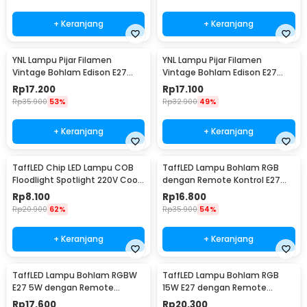
+ Keranjang
+ Keranjang
YNL Lampu Pijar Filamen
YNL Lampu Pijar Filamen
Vintage Bohlam Edison E27
Vintage Bohlam Edison E27
40W - ST64
60W - ST64
Rp
17.200
Rp
17.100
Rp
35.900
53%
Rp
32.900
49%
+ Keranjang
+ Keranjang
TaffLED Chip LED Lampu COB
TaffLED Lampu Bohlam RGB
Floodlight Spotlight 220V Cool
dengan Remote Kontrol E27
White 6000K 50W - COB4060-
3W - BONDA B2
Rp
8.100
Rp
16.800
AC220-50
Rp
20.900
62%
Rp
35.900
54%
+ Keranjang
+ Keranjang
TaffLED Lampu Bohlam RGBW
TaffLED Lampu Bohlam RGB
E27 5W dengan Remote
15W E27 dengan Remote
Control - A60
Control - B5
Rp
17.600
Rp
20.300