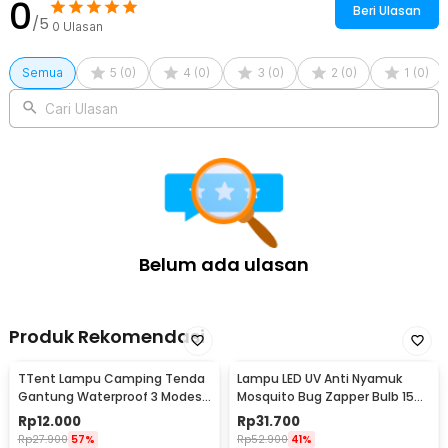
0
Beri Ulasan
/5
0
Ulasan
Semua
5
(
0
)
4
(
0
)
3
(
0
)
2
(
0
)
1
(
0
)
Cari Ulasan
Belum ada ulasan
Produk Rekomendasi
TTent Lampu Camping Tenda
Lampu LED UV Anti Nyamuk
Gantung Waterproof 3 Modes
Mosquito Bug Zapper Bulb 15W
6000K 1.5W - 5188
E27 Cool White - YC1350
Rp
12.000
Rp
31.700
Rp
27.900
57%
Rp
52.900
41%