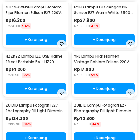
GUANGWEISHI Lampu Bohlam
ExLED Lampu LED dengan PIR
Pijar Filamen Edison E27 220V
Sensor E27 Warm White 3500K
4W - ST64
12W - Ex01
Rp
16.300
Rp
27.900
Rp
34.900
54%
Rp
52.900
48%
+ Keranjang
+ Keranjang
HZZKZZ Lampu LED USB Flame
YNL Lampu Pijar Filamen
Effect Portable 5V - HZ20
Vintage Bohlam Edison 220V
40W - T45
Rp
14.200
Rp
17.900
Rp
30.900
55%
Rp
36.900
52%
+ Keranjang
+ Keranjang
ZUIDID Lampu Fotografi E27
ZUIDID Lampu Fotografi E27
Photography Fill Light Dimming
Photography Fill Light Dimming
with Remote 150W - Z-27
with Remote 85W - Z-27
Rp
124.200
Rp
72.300
Rp
192.900
36%
Rp
108.900
34%
+ Keranjang
+ Keranjang