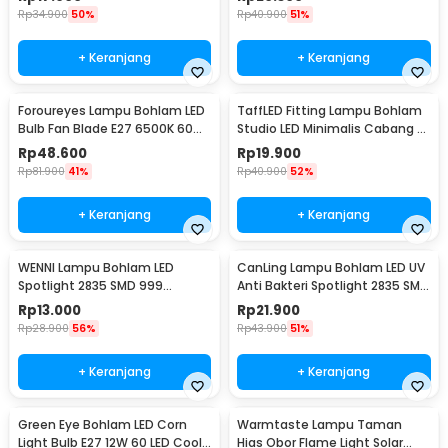
Rp
34.900
50%
Rp
40.900
51%
+ Keranjang
+ Keranjang
Foroureyes Lampu Bohlam LED
TaffLED Fitting Lampu Bohlam
Bulb Fan Blade E27 6500K 60W
Studio LED Minimalis Cabang 4
- KK-2560
E27 220V - HU-400
Rp
48.600
Rp
19.900
Rp
81.900
41%
Rp
40.900
52%
+ Keranjang
+ Keranjang
WENNI Lampu Bohlam LED
CanLing Lampu Bohlam LED UV
Spotlight 2835 SMD 999
Anti Bakteri Spotlight 2835 SMD
Lumens 180 Degree 9W E27
220V E27 - D3-F3-01
Rp
13.000
Rp
21.900
Rp
28.900
56%
Rp
43.900
51%
+ Keranjang
+ Keranjang
Green Eye Bohlam LED Corn
Warmtaste Lampu Taman
Light Bulb E27 12W 60 LED Cool
Hias Obor Flame Light Solar