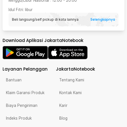
Minggu/Libur Nasional
:
12:00
-
20:00
Idul Fitri
: libur
Selengkapnya
Beli langsung/self pickup di kota lainnya
Download Aplikasi JakartaNotebook
Layanan Pelanggan
JakartaNotebook
Bantuan
Tentang Kami
Klaim Garansi Produk
Kontak Kami
Biaya Pengiriman
Karir
Indeks Produk
Blog