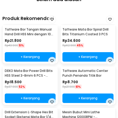
Produk Rekomendasi
Taffware Bor Tangan Manual
Taffware Mata Bor Spiral Drill
Hand Drill HSS Mini dengan 10
Bits Titanium Coated 3 PCS
Mata Bor - 3003
Rp
21.800
Rp
34.600
Rp
43.900
51%
Rp
62.900
45%
+ Keranjang
+ Keranjang
DEKO Mata Bor Power Drill Bits
Taffware Automatic Center
HSS Steel 3-8mm 6 PCS -
Punch Penanda Titik Bor
DW1369
Rp
18.500
Rp
8.700
Rp
37.900
52%
Rp
21.900
61%
+ Keranjang
+ Keranjang
Drill Extension L-Shape Hex Bit
Mesin Bubut Mini Lathe
Socket Ekstensi Mata Bor 1/4
Machine 12000RPM -