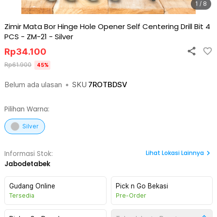
1 / 8
Zimir Mata Bor Hinge Hole Opener Self Centering Drill Bit 4
PCS - ZM-21
-
Silver
Rp
34.100
Rp
61.900
45
%
Belum ada ulasan
•
SKU
7ROTBDSV
Pilihan Warna:
Silver
Lihat
Lokasi Lainnya
Informasi Stok:
Jabodetabek
Gudang Online
Pick n Go Bekasi
Tersedia
Pre-Order