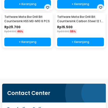
+ Keranjang
+ Keranjang
Taffware Mata Bor Drill Bit
Taffware Mata Bor Drill Bit
Countersink HSS M3-M10 6 PCS
Countersink Carbon Steel 12 16
19mm 3 PCS
Rp
29.700
Rp
15.500
Rp
54.900
46%
Rp
33.900
55%
+ Keranjang
+ Keranjang
Beli Sekarang
Contact Center