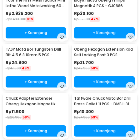
Tool The First Mesin Bubut Mini
Mayitr Mata Obeng Phillips
Lathe Wood Metalworking 60W
Magnetik 4 PCS - GJ0686
- TZ20002MG
Rp
2.935.200
Rp
30.100
Rp
3.483.900
16%
Rp
55.900
47%
+ Keranjang
+ Keranjang
TASP Mata Bor Tungsten Drill
Obeng Hexagon Extension Rod
Bit 4 5 6 8 10mm 5 PCS -
Self Locking Post 3 PCS -
MGDK002
HT43401-3P
Rp
24.900
Rp
21.700
Rp
47.900
49%
Rp
42.900
50%
+ Keranjang
+ Keranjang
Chuck Adapter Extender
Taffware Chuck Mata Bor Drill
Obeng Hexagon Magnetik
Brass Collet 11 PCS - DMPJ-31
Shank 1/4 Inch
Rp
11.500
Rp
10.300
Rp
26.900
58%
Rp
24.900
59%
+ Keranjang
+ Keranjang