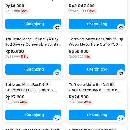
Inch - 105
TZ20002MR
Rp
14.000
Rp
3.047.200
Rp
30.900
55%
Rp
4.052.900
25%
+ Keranjang
+ Keranjang
Taffware Mata Obeng 1/4 Hex
Taffware Mata Bor Carbide Tip
Rod Sleeve Convertible Joints
Wood Metal Hole Cut 5 PCS -
8 PCS
EPC-PIT-20P
Rp
15.800
Rp
59.900
Rp
33.900
54%
Rp
99.900
41%
+ Keranjang
+ Keranjang
Taffware Mata Bor Drill Bit
Taffware Mata Bor Drill Bit
Countersink HSS 3-10mm 7
Countersink HSS 6-19mm 6
PCS - QST-K13
PCS - BT3
Rp
27.200
Rp
24.500
Rp
51.900
48%
Rp
47.900
49%
+ Keranjang
+ Keranjang