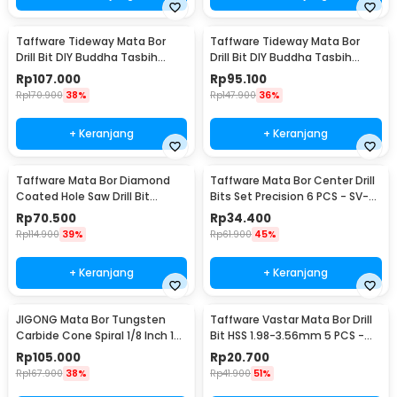
Taffware Tideway Mata Bor
Taffware Tideway Mata Bor
Drill Bit DIY Buddha Tasbih
Drill Bit DIY Buddha Tasbih
Beads 2mm 2 PCS 8mm
Beads 2mm 2 PCS 12mm
Rp
107.000
Rp
95.100
Rp
170.900
38%
Rp
147.900
36%
+ Keranjang
+ Keranjang
Taffware Mata Bor Diamond
Taffware Mata Bor Center Drill
Coated Hole Saw Drill Bit
Bits Set Precision 6 PCS - SV-
6mm-50mm 15 PCS - GJ0105
VDB25
Rp
70.500
Rp
34.400
Rp
114.900
39%
Rp
61.900
45%
+ Keranjang
+ Keranjang
JIGONG Mata Bor Tungsten
Taffware Vastar Mata Bor Drill
Carbide Cone Spiral 1/8 Inch 10
Bit HSS 1.98-3.56mm 5 PCS -
PCS - JG8
SV-VDB26
Rp
105.000
Rp
20.700
Rp
167.900
38%
Rp
41.900
51%