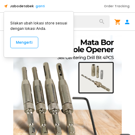
Jabodetabek
ganti
Order Tracking
Alat Kopi
Silakan ubah lokasi store sesuai
dengan lokasi Anda.
Mengerti