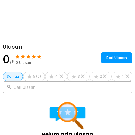
Kelengkapan Produk
Rincian yang Anda dapatkan untuk pembelian produk ini:
4 x Zimir Mata Bor Hinge Hole Opener Self Centering Drill Bit -
ZM-21
1 x Kunci L
Ulasan
0
Beri Ulasan
/5
0
Ulasan
Semua
5
(
0
)
4
(
0
)
3
(
0
)
2
(
0
)
1
(
0
)
Cari Ulasan
Belum ada ulasan