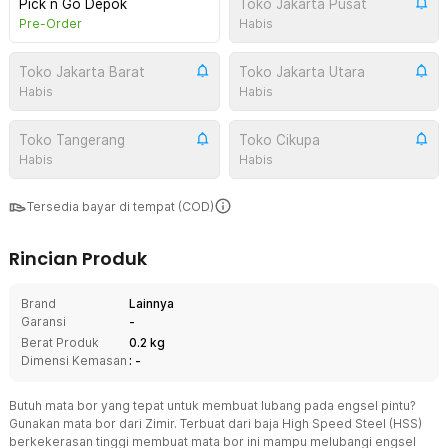
Pick n Go Depok
Toko Jakarta Pusat
Pre-Order
Habis
Toko Jakarta Barat
Toko Jakarta Utara
Habis
Habis
Toko Tangerang
Toko Cikupa
Habis
Habis
Tersedia bayar di tempat (COD)
Rincian Produk
Brand
Lainnya
Garansi
-
Berat Produk
0.2 kg
Dimensi Kemasan
: -
Butuh mata bor yang tepat untuk membuat lubang pada engsel pintu?
Gunakan mata bor dari Zimir. Terbuat dari baja High Speed Steel (HSS)
berkekerasan tinggi membuat mata bor ini mampu melubangi engsel