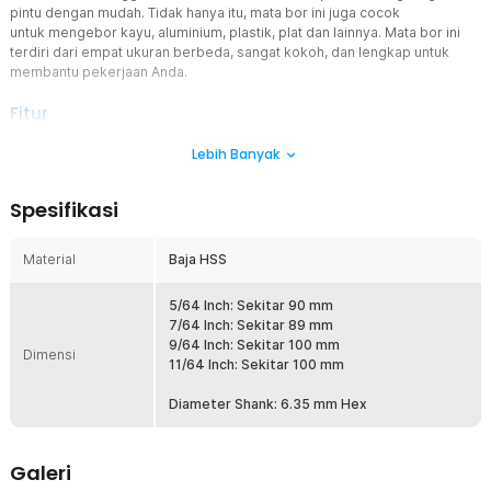
pintu dengan mudah. Tidak hanya itu, mata bor ini juga cocok
untuk mengebor kayu, aluminium, plastik, plat dan lainnya. Mata bor ini
terdiri dari empat ukuran berbeda, sangat kokoh, dan lengkap untuk
membantu pekerjaan Anda.
Fitur
4 Mata Bor
Lebih Banyak
Terdapat 4 mata bor yang dapat Anda ganti sesuai dengan yang
Anda inginkan. Ukuran mata bor ini antara lain 5/64 Inch, 7/64 Inch,
Spesifikasi
9/64 Inch, 11/64 Inch. Dengan ukuran yang beragam membantu
Anda menggunakan ukuran yang sesuai agar pekerjaan yang Anda
lakukan lebih presisi.
Material
Baja HSS
Dapat Digunakan untuk Berbagai Bahan
Mata bor ini sangat cocok untuk pekerjaan mengebor kayu, plastik,
5/64 Inch: Sekitar 90 mm
aluminium, dan pelat. Sangat berguna untuk Anda yang memiliki
7/64 Inch: Sekitar 89 mm
pekerjaan di bidang pertukangan agar pekerjaan Anda jadi lebih
9/64 Inch: Sekitar 100 mm
Dimensi
mudah.
11/64 Inch: Sekitar 100 mm
Bahan Berkualitas
Diameter Shank: 6.35 mm Hex
Terbuat dari bahan baja HSS yang sangat kuat, tidak mudah patah
dan tetap tajam pada saat proses pengeboran. Bahan ini juga
memiliki daya tahan yang baik sehingga tidak mudah rusak dan
Galeri
awet untuk penggunaan jangka panjang.