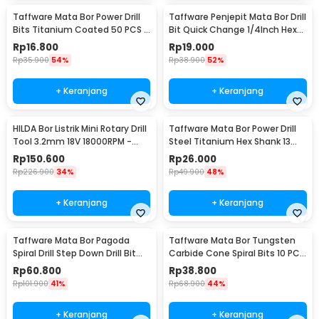
Taffware Mata Bor Power Drill
Taffware Penjepit Mata Bor Drill
Bits Titanium Coated 50 PCS -
Bit Quick Change 1/4Inch Hex
DW1361
Shank - 2054A
Rp
16.800
Rp
19.000
Rp
35.900
54%
Rp
38.900
52%
+ Keranjang
+ Keranjang
HILDA Bor Listrik Mini Rotary Drill
Taffware Mata Bor Power Drill
Tool 3.2mm 18V 18000RPM -
Steel Titanium Hex Shank 13
JD5202
PCS - SV-VDB13
Rp
150.600
Rp
26.000
Rp
226.900
34%
Rp
49.900
48%
+ Keranjang
+ Keranjang
Taffware Mata Bor Pagoda
Taffware Mata Bor Tungsten
Spiral Drill Step Down Drill Bit
Carbide Cone Spiral Bits 10 PCS
Tipe 2 5 PCS - BIHH463A
- GJ0106
Rp
60.800
Rp
38.800
Rp
101.900
41%
Rp
68.900
44%
+ Keranjang
+ Keranjang