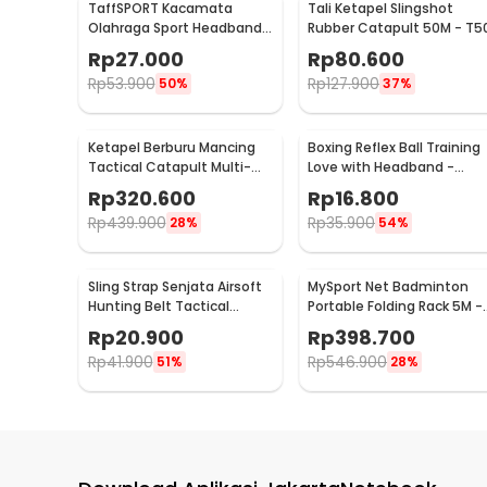
TaffSPORT Kacamata
Tali Ketapel Slingshot
Olahraga Sport Headband
Rubber Catapult 50M - T5
Frame Glasses - 9833
Rp
27.000
Rp
80.600
Rp
53.900
Rp
127.900
50%
37%
Ketapel Berburu Mancing
Boxing Reflex Ball Training
Tactical Catapult Multi-
Love with Headband -
shot - KMSS
HC408
Rp
320.600
Rp
16.800
Rp
439.900
Rp
35.900
28%
54%
Sling Strap Senjata Airsoft
MySport Net Badminton
Hunting Belt Tactical
Portable Folding Rack 5M -
Military
T300
Rp
20.900
Rp
398.700
Rp
41.900
Rp
546.900
51%
28%