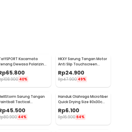
TaffSPORT Kacamata
HKXY Sarung Tangan Motor
Renang Dewasa Polarizing
Anti Slip Touchscreen
Anti Fog UV Protection -
Riding Glove 1 Pair M
Rp
65.800
Rp
24.900
GOG-3610
Rp
108.900
Rp
47.900
40%
49%
HellStorm Sarung Tangan
Handuk Olahraga Microfiber
Paintball Tactical
Quick Drying Size 80x30cm
Protective Gloves Nylon L -
- S-50
Rp
45.500
Rp
6.100
HS210
Rp
80.900
Rp
16.900
44%
64%