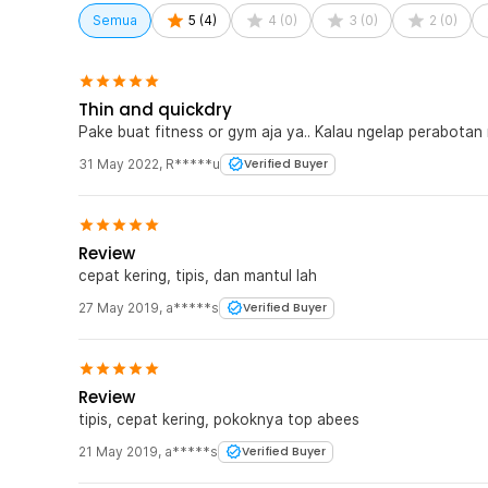
Semua
5
(
4
)
4
(
0
)
3
(
0
)
2
(
0
)
Thin and quickdry
Pake buat fitness or gym aja ya.. Kalau ngelap perabotan
31 May 2022
,
R*****u
Verified Buyer
Review
cepat kering, tipis, dan mantul lah
27 May 2019
,
a*****s
Verified Buyer
Review
tipis, cepat kering, pokoknya top abees
21 May 2019
,
a*****s
Verified Buyer