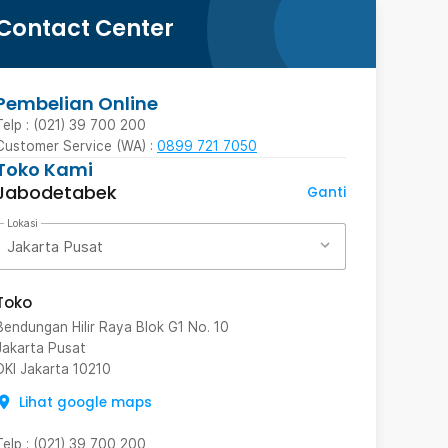
Contact Center
Pembelian Online
Telp : (021) 39 700 200
Customer Service (WA) :
0899 721 7050
Toko Kami
Jabodetabek
Ganti
Lokasi
Jakarta Pusat
Toko
Bendungan Hilir Raya Blok G1 No. 10
Jakarta Pusat
DKI Jakarta
10210
Lihat google maps
Telp
:
(021) 39 700 200