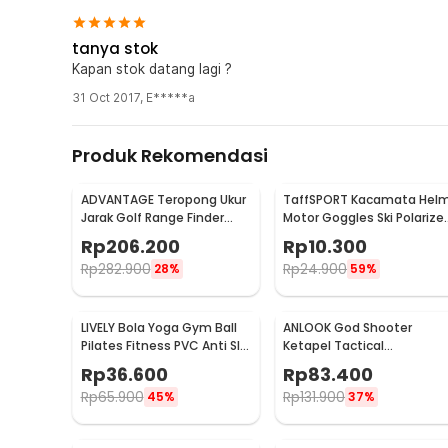
tanya stok
Kapan stok datang lagi ?
31 Oct 2017
,
E*****a
Produk Rekomendasi
ADVANTAGE Teropong Ukur
TaffSPORT Kacamata Hel
Jarak Golf Range Finder
Motor Goggles Ski Polarize
Digital 7x18 - AD-964
UV400 Windproof - X400
Rp
206.200
Rp
10.300
Rp
282.900
Rp
24.900
28%
59%
LIVELY Bola Yoga Gym Ball
ANLOOK God Shooter
Pilates Fitness PVC Anti Slip
Ketapel Tactical
55cm
Aluminium - TLZ-001
Rp
36.600
Rp
83.400
Rp
65.900
Rp
131.900
45%
37%