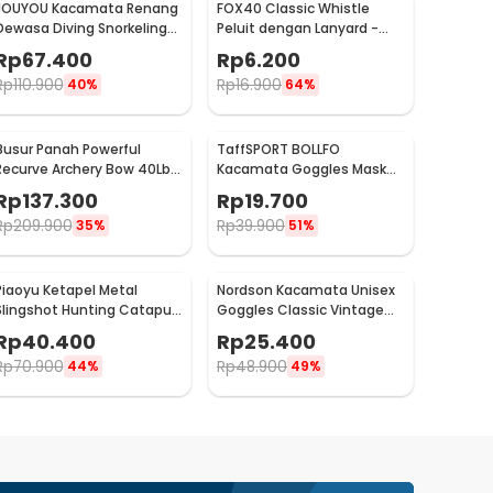
JOUYOU Kacamata Renang
FOX40 Classic Whistle
Dewasa Diving Snorkeling
Peluit dengan Lanyard -
Anti Fog UV Protection -
CMG04
Rp
67.400
Rp
6.200
E0735
Rp
110.900
Rp
16.900
40%
64%
Busur Panah Powerful
TaffSPORT BOLLFO
Recurve Archery Bow 40Lbs
Kacamata Goggles Mask
- 36215
Motor Retro Windproof -
Rp
137.300
Rp
19.700
MT-04
Rp
209.900
Rp
39.900
35%
51%
Piaoyu Ketapel Metal
Nordson Kacamata Unisex
Slingshot Hunting Catapult
Goggles Classic Vintage
 1123
Harley UV Protection -
Rp
40.400
Rp
25.400
ND1008
Rp
70.900
Rp
48.900
44%
49%