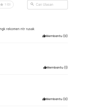
1
(
0
)
Cari Ulasan
 ngk rekomen ntr rusak
Membantu (
0
)
Membantu (
1
)
Membantu (
0
)