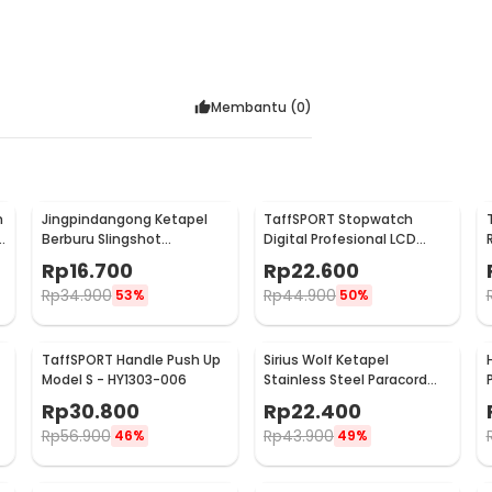
Membantu (
0
)
m
Jingpindangong Ketapel
TaffSPORT Stopwatch
d
Berburu Slingshot
Digital Profesional LCD
Aluminium Alloy - OD-014
dengan Strap - ZSD-808
Rp
16.700
Rp
22.600
Rp
34.900
Rp
44.900
53%
50%
TaffSPORT Handle Push Up
Sirius Wolf Ketapel
Model S - HY1303-006
Stainless Steel Paracord
Desain Serigala - HW-
Rp
30.800
Rp
22.400
GJ049
Rp
56.900
Rp
43.900
46%
49%