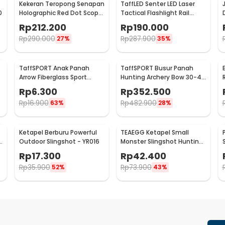
Kekeran Teropong Senapan
TaffLED Senter LED Laser
0
Holographic Red Dot Scope
Tactical Flashlight Rail
20mm - M-01
Mount 200 Lumens - JGSD
Rp
212.200
Rp
190.000
Rp
290.000
Rp
287.900
27%
35%
TaffSPORT Anak Panah
TaffSPORT Busur Panah
Arrow Fiberglass Sport
Hunting Archery Bow 30-45
Equipment Spine 800 1 PCS
LB - SA
Rp
6.300
Rp
352.500
- JH813
Rp
16.900
Rp
482.900
63%
28%
Ketapel Berburu Powerful
TEAEGG Ketapel Small
Outdoor Slingshot - YR016
Monster Slingshot Hunting
Catapult - JH8171
-
Rp
17.300
Rp
42.400
Rp
35.900
Rp
73.900
52%
43%