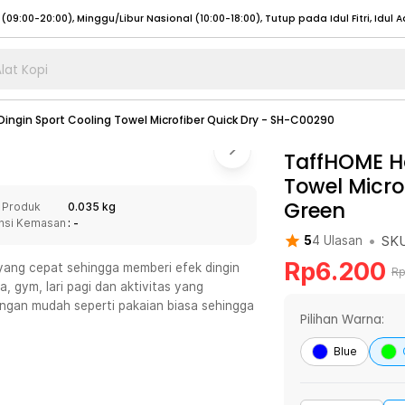
lat Kopi
umat (07:00 - 20:00), Sabtu - Minggu (08:00 - 20:00), Tutup pada Idul Fitri
Sele
ingin Sport Cooling Towel Microfiber Quick Dry - SH-C00290
:00 - 20:00), Sabtu - Minggu/ Libur Nasional (08:00 - 17:00)
Selengkapnya
:00 - 20:00), Sabtu - Minggu/ Libur Nasional (08:00 - 17:00)
TaffHOME H
Selengkapnya
Towel Micro
 (09:00-20:00), Minggu/Libur Nasional (12:00-20:00), Tutup pada Idul Fitri
Sele
Green
 Produk
0.035 kg
 (09:00-20:00), Minggu/Libur Nasional (12:00-20:00), Tutup pada Idul Fitri
Sele
nsi Kemasan
: -
•
SK
5
4
Ulasan
Rp
6.200
 yang cepat sehingga memberi efek dingin
R
, gym, lari pagi dan aktivitas yang
engan mudah seperti pakaian biasa sehingga
umat (07:00 - 20:00), Sabtu - Minggu (08:00 - 20:00), Tutup pada Idul Fitri
Sele
Pilihan Warna:
:00 - 20:00), Sabtu - Minggu/ Libur Nasional (08:00 - 17:00)
Selengkapnya
Blue
:00 - 20:00), Sabtu - Minggu/ Libur Nasional (08:00 - 17:00)
Selengkapnya