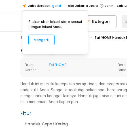
Jabodetabek
ganti
Toko Jakarta Utara
Toko Tangerang
Kategori
A
Silakan ubah lokasi store sesuai
Toko Cikupa
dengan lokasi Anda.
Pick n Go Jakarta Barat
Senin - J
Sport & Outdoor
Olahraga Lainnya
TaffHOME Handuk D
Mengerti
Pick n Go Bekasi
Senin - Jumat (08
Pick n Go Depok
Senin - Jumat (08
Rincian Produk
Toko Jakarta Pusat
Senin - Sabtu
Brand
TaffHOME
Berat
Toko Jakarta Barat
Senin - Sabtu
Garansi
-
Dime
Toko Jakarta Utara
Toko Tangerang
Handuk ini memiliki kecepatan serap tinggi dan evaporasi
pada kulit Anda. Sangat cocok digunakan saat berolahraga
Toko Cikupa
mengeluarkan keringat lainnya. Handuk juga bisa dicuci d
Pick n Go Jakarta Barat
Senin - J
bisa menemani Anda kapan pun.
Pick n Go Bekasi
Senin - Jumat (08
Fitur
Pick n Go Depok
Senin - Jumat (08
Handuk Cepat Kering