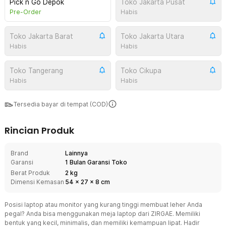
Pick n Go Depok
Toko Jakarta Pusat
Pre-Order
Habis
Toko Jakarta Barat
Toko Jakarta Utara
Habis
Habis
Toko Tangerang
Toko Cikupa
Habis
Habis
Tersedia bayar di tempat (COD)
Rincian Produk
Brand
Lainnya
Garansi
1 Bulan Garansi Toko
Berat Produk
2 kg
Dimensi Kemasan
54
x
27
x
8
cm
Posisi laptop atau monitor yang kurang tinggi membuat leher Anda
pegal? Anda bisa menggunakan meja laptop dari ZIRGAE. Memiliki
bentuk yang kecil, minimalis, dan memiliki kemampuan lipat. Hadir