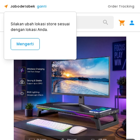
Jabodetabek
ganti
Order Tracking
Alat Kopi
Silakan ubah lokasi store sesuai
dengan lokasi Anda.
Mengerti