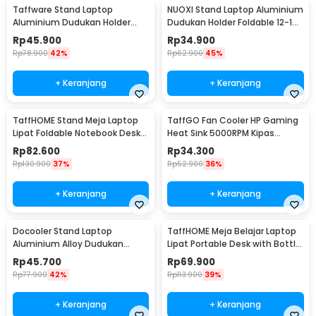
Taffware Stand Laptop
NUOXI Stand Laptop Aluminium
Aluminium Dudukan Holder
Dudukan Holder Foldable 12-17
Foldable Portable - IV012
Inch - N3
Rp
45.900
Rp
34.900
Rp
78.900
42%
Rp
62.900
45%
+ Keranjang
+ Keranjang
TaffHOME Stand Meja Laptop
TaffGO Fan Cooler HP Gaming
Lipat Foldable Notebook Desk
Heat Sink 5000RPM Kipas
Table - BC60
Pendingin 5V - H-15
Rp
82.600
Rp
34.300
Rp
130.900
37%
Rp
52.900
36%
+ Keranjang
+ Keranjang
Docooler Stand Laptop
TaffHOME Meja Belajar Laptop
Aluminium Alloy Dudukan
Lipat Portable Desk with Bottle
Holder Foldable 7 Level - N7
Hole - L62
Rp
45.700
Rp
69.900
Rp
77.900
42%
Rp
113.900
39%
+ Keranjang
+ Keranjang