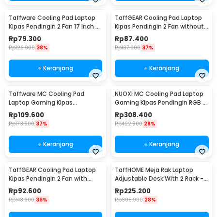
Taffware Cooling Pad Laptop
TaffGEAR Cooling Pad Laptop
Kipas Pendingin 2 Fan 17 Inch -
Kipas Pendingin 2 Fan without
N99
Knob Speed - Q100
Rp
79.300
Rp
87.400
Rp
126.900
38%
Rp
137.900
37%
+ Keranjang
+ Keranjang
Taffware MC Cooling Pad
NUOXI MC Cooling Pad Laptop
Laptop Gaming Kipas
Gaming Kipas Pendingin RGB 2
Pendingin 6 Fan 15.6 Inch - Q3
Fan 18 Inch - X500
Rp
109.600
Rp
308.400
Rp
173.900
37%
Rp
422.900
28%
+ Keranjang
+ Keranjang
TaffGEAR Cooling Pad Laptop
TaffHOME Meja Rak Laptop
Kipas Pendingin 2 Fan with
Adjustable Desk With 2 Rack -
Knob Speed - Q100
ND03
Rp
92.600
Rp
225.200
Rp
143.900
36%
Rp
308.900
28%