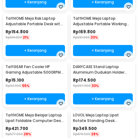
+ Keranjang
+ Keranjang
TaffHOME Meja Rak Laptop
TaffHOME Meja Laptop
Adjustable Portable Desk with 1
Adjustable Portable Working
Rack - ND03
Desk 3 Layer 60x40cm - ND04
Rp
154.800
Rp
169.800
Rp
194.900
21%
Rp
251.900
33%
+ Keranjang
+ Keranjang
TaffGEAR Fan Cooler HP
DANYCASE Stand Laptop
Gaming Adjustable 5000RPM
Aluminium Dudukan Holder
Kipas Pendingin 5V - G6
Foldable Cooling Fan - DC1316
Rp
15.100
Rp
174.500
Rp
32.900
55%
Rp
257.900
33%
+ Keranjang
+ Keranjang
TaffHOME Meja Belajar Laptop
LOVOL Meja Laptop Lipat
Lipat Foldable Computer Desk
Rotate Standing Desk
- BL-A53
Telescopic for Bed - C02Y
Rp
421.700
Rp
349.500
Rp
577.900
28%
Rp
478.900
28%