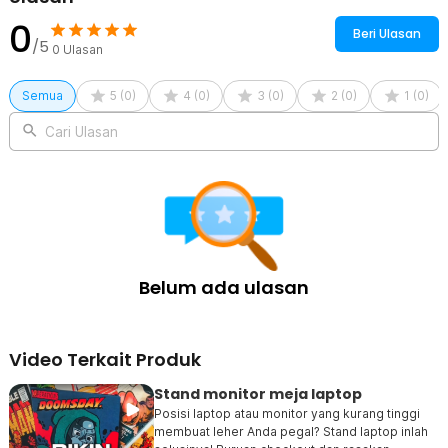
0
Beri Ulasan
/5
0
Ulasan
Semua
5
(
0
)
4
(
0
)
3
(
0
)
2
(
0
)
1
(
0
)
Cari Ulasan
Belum ada ulasan
Video Terkait Produk
Stand monitor meja laptop
Posisi laptop atau monitor yang kurang tinggi
membuat leher Anda pegal? Stand laptop inlah