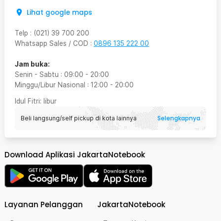
Lihat google maps
Telp
:
(021) 39 700 200
Whatsapp Sales / COD
:
0896 135 222 00
Jam buka:
Senin - Sabtu
:
09:00
-
20:00
Minggu/Libur Nasional
:
12:00
-
20:00
Idul Fitri
: libur
Selengkapnya
Beli langsung/self pickup di kota lainnya
Download Aplikasi JakartaNotebook
Layanan Pelanggan
JakartaNotebook