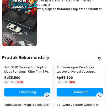
solusinya! Buruan checkout dan rasakan
bedanya!
#mejalaptop #standlaptop #standmonitor
Produk Rekomendasi
TaffGEAR Cooling Pad Laptop
Taffware Kipas Pendingin
Kipas Pendingin Ultra Thin 1 Fan
Laptop Universal Vacuum
14 Inch - V19
Cooler 3000RPM 2W 5V - ICE
Rp
38.500
Rp
68.600
FANIII
Rp
67.900
44%
Rp
110.900
39%
+ Keranjang
+ Keranjang
Table Mate II Meja Laptop Lipat
Taffware Vacuum Cooler Fan