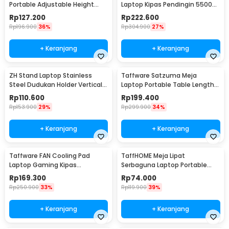
Portable Adjustable Height
Laptop Kipas Pendingin 5500
51x39.5cm - TM2
RPM 5V - LC06
Rp
127.200
Rp
222.600
Rp
196.900
36%
Rp
304.900
27%
+ Keranjang
+ Keranjang
ZH Stand Laptop Stainless
Taffware Satzuma Meja
Steel Dudukan Holder Vertical
Laptop Portable Table Length
Gravity - ZH005
42x26cm - Z19
Rp
110.600
Rp
199.400
Rp
153.900
29%
Rp
299.900
34%
+ Keranjang
+ Keranjang
Taffware FAN Cooling Pad
TaffHOME Meja Lipat
Laptop Gaming Kipas
Serbaguna Laptop Portable
Pendingin 5 Fan 17 Inch - K5
Desk Minimalist Design - BO60
Rp
169.300
Rp
74.000
Rp
250.900
33%
Rp
119.900
39%
+ Keranjang
+ Keranjang