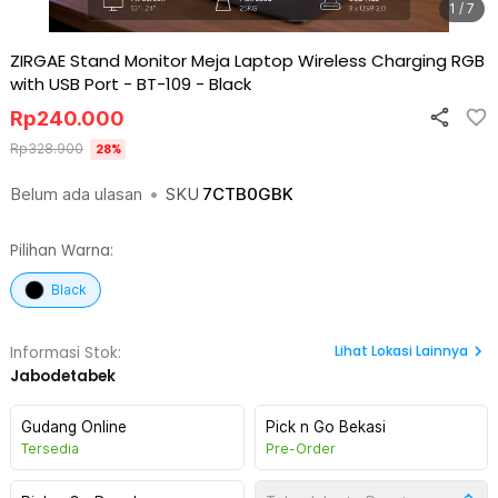
1 / 7
ZIRGAE Stand Monitor Meja Laptop Wireless Charging RGB
with USB Port - BT-109
-
Black
Rp
240.000
Rp
328.900
28
%
Belum ada ulasan
•
SKU
7CTB0GBK
Pilihan Warna:
Black
Lihat
Lokasi Lainnya
Informasi Stok:
Jabodetabek
Gudang Online
Pick n Go Bekasi
Tersedia
Pre-Order