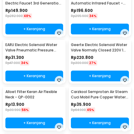
Electric Faucet 3rd Generation
Automatic Infrared Faucet -
3000W - RX-008
HD-ZNJSQ-02
Rp
149.900
Rp
196.600
Rp
282.900
48%
Rp
295.900
34%
+ Keranjang
+ Keranjang
EARU Electric Solenoid Water
Geerte Electric Solenoid Water
Valve Pneumatic Pressure
Valve Normaly Closed 220V 1
220V - FCD-180B
Inch DN25 - 2W-250-25
Rp
31.300
Rp
220.800
Rp
47.000
34%
Rp
300.000
27%
+ Keranjang
+ Keranjang
Alloet Filter Keran Air Flexible
Carzkool Semprotan Air Steam
Neck - QP-0002
Cuci Mobil Pure Copper Water
Gun - CZ207
Rp
13.900
Rp
35.900
Rp
30.900
56%
Rp
64.900
45%
+ Keranjang
+ Keranjang