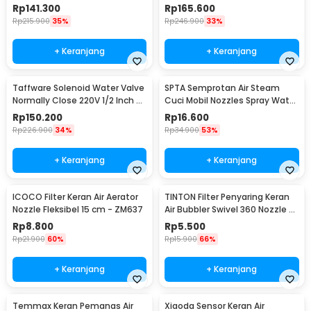
Closed - 2W-200-20
220V 3/4 Inch - 2W-200-20
Rp
141.300
Rp
165.600
Rp
215.900
35%
Rp
246.900
33%
+ Keranjang
+ Keranjang
Taffware Solenoid Water Valve
SPTA Semprotan Air Steam
Normally Close 220V 1/2 Inch -
Cuci Mobil Nozzles Spray Water
2W-160-15
Gun - W204
Rp
150.200
Rp
16.600
Rp
226.900
34%
Rp
34.900
53%
+ Keranjang
+ Keranjang
ICOCO Filter Keran Air Aerator
TINTON Filter Penyaring Keran
Nozzle Fleksibel 15 cm - ZM637
Air Bubbler Swivel 360 Nozzle -
QYJ-666
Rp
8.800
Rp
5.500
Rp
21.900
60%
Rp
15.900
66%
+ Keranjang
+ Keranjang
Temmax Keran Pemanas Air
Xiaoda Sensor Keran Air