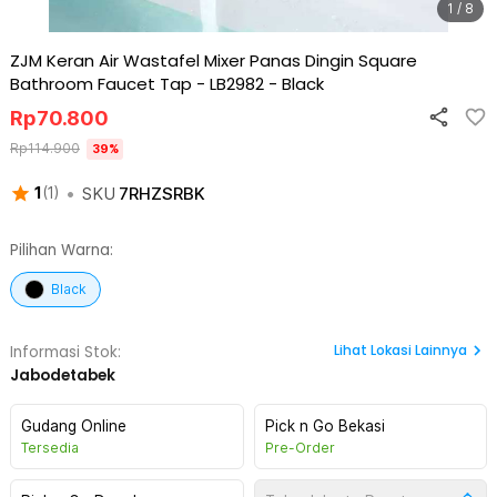
1 / 8
ZJM Keran Air Wastafel Mixer Panas Dingin Square
Bathroom Faucet Tap - LB2982
-
Black
Rp
70.800
Rp
114.900
39
%
•
SKU
7RHZSRBK
1
(
1
)
Pilihan Warna:
Black
Lihat
Lokasi Lainnya
Informasi Stok:
Jabodetabek
Gudang Online
Pick n Go Bekasi
Tersedia
Pre-Order