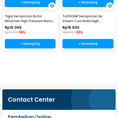
+ Keranjang
+ Keranjang
Tigre Semprotan Botol
TaffHOME Semprotan Air
Minuman High Pressure Manual
Steam Cuci Mobil High
Adjustable Spray - TS01
Pressure Gun - 888
Rp
10.000
Rp
16.500
Rp
23.900
59%
Rp
34.900
53%
+ Keranjang
+ Keranjang
Beli Sekarang
Contact Center
Pembelian Online