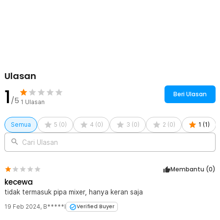
1 x Adaptor Pemasangan Keran
1 x Ring Silikon
Ulasan
1
Beri Ulasan
/5
1
Ulasan
Semua
5
(
0
)
4
(
0
)
3
(
0
)
2
(
0
)
1
(
1
)
Cari Ulasan
Membantu (
0
)
kecewa
tidak termasuk pipa mixer, hanya keran saja
19 Feb 2024
,
B*****I
Verified Buyer