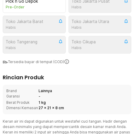
Pick n Go Depok
Toko Jakarta Pusat
Pre-Order
Habis
Toko Jakarta Barat
Toko Jakarta Utara
Habis
Habis
Toko Tangerang
Toko Cikupa
Habis
Habis
Tersedia bayar di tempat (COD)
Rincian Produk
Brand
Lainnya
Garansi
-
Berat Produk
1 kg
Dimensi Kemasan
27
x
21
x
8
cm
Keran air ini dapat digunakan untuk westafel cuci tangan. Hadir dengan
desain minimalis yang dapat mempercantik desain kamar mandi Anda.
Keran ini memiliki 2 input air sehingga Anda bisa menggunakan air panas