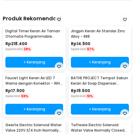
Produk Rekomendasi
Digital Timer Keran Air Taman
Jingpin Keran Air Standar Zinc
Otomatis Programmable
Alloy - 888
Garden Irrigation - 1383
Rp
218.400
Rp
14.900
Rp
299.900
28%
Rp
33.900
57%
+ Keranjang
+ Keranjang
Faucet Light Keran Air LED 7
BATHE PROJECT Tempat Sabun
Warna dengan Konektor - WH-
Keran Air Soap Dispenser
F03
300ml - JJ-3122
Rp
17.900
Rp
19.600
Rp
42.900
59%
Rp
39.900
51%
+ Keranjang
+ Keranjang
Geerte Electric Solenoid Water
Taffware Electric Solenoid
Valve 220V 3/4 Inch Normally
Water Valve Normally Closed