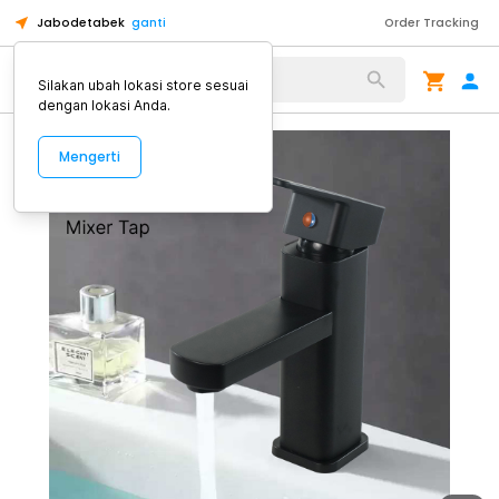
Jabodetabek
ganti
Order Tracking
Alat Kopi
Silakan ubah lokasi store sesuai
dengan lokasi Anda.
Mengerti