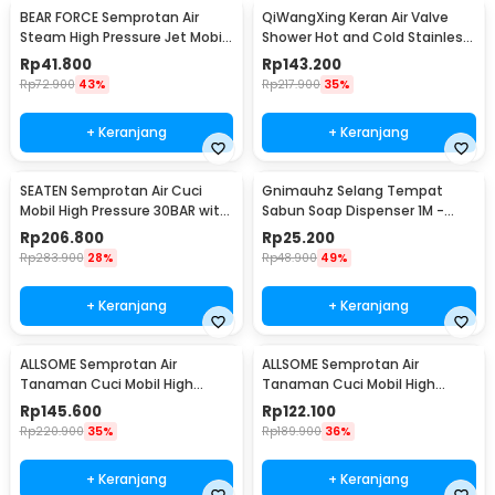
BEAR FORCE Semprotan Air
QiWangXing Keran Air Valve
Steam High Pressure Jet Mobil
Shower Hot and Cold Stainless
Water Gun - WR345
Steel - A-770
Rp
41.800
Rp
143.200
Rp
72.900
43%
Rp
217.900
35%
+ Keranjang
+ Keranjang
SEATEN Semprotan Air Cuci
Gnimauhz Selang Tempat
Mobil High Pressure 30BAR with
Sabun Soap Dispenser 1M -
5M Hose - PT008-01
FZ120
Rp
206.800
Rp
25.200
Rp
283.900
28%
Rp
48.900
49%
+ Keranjang
+ Keranjang
ALLSOME Semprotan Air
ALLSOME Semprotan Air
Tanaman Cuci Mobil High
Tanaman Cuci Mobil High
Pressure with Hose 15M -
Pressure with Hose 7.5M -
Rp
145.600
Rp
122.100
PT009
PT009
Rp
220.900
35%
Rp
189.900
36%
+ Keranjang
+ Keranjang