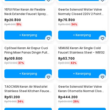
YEFUI Filter Keran Air Flexible
Geerte Solenoid Water Valve
Neck Extender Faucet Spray
Normaly Closed 220V 2 Point
Head - H5607
1/4 Inch - 2W-025-08
Rp
20.800
Rp
76.800
Rp
41.900
51%
Rp
116.000
34%
+ Keranjang
+ Keranjang
CpSteel Keran Air Dapur Cuci
VEMUSE Keran Air Single Cold
Piring Mixer Panas Dingin Pull
Faucet Stainless Steel - WB132
Out Rinser - CP12
Rp
109.600
Rp
53.700
Rp
173.900
37%
Rp
91.900
42%
+ Keranjang
+ Keranjang
TAOCNSN Keran Air Wastafel
Geerte Solenoid Water Valve
Stainless Steel Kitchen Faucet
Keran Otomatis Normal Close
- 899
220V 1.5 Inch - 2W-400-40
Rp
51.200
Rp
444.200
Rp
76.900
34%
Rp
600.000
26%